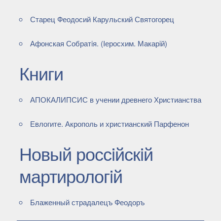
Старец Феодосий Карульский Святогорец
Афонская Собратiя. (Iеросхим. Макарiй)
Книги
АПОКАЛИПСИС в учении древнего Христианства
Евлогите. Акрополь и христианский Парфенон
Новый россiйскiй
мартирологiй
Блаженный страдалецъ Феодоръ