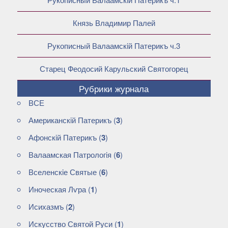
Князь Владимир Палей
Рукописный Валаамскiй Патерикъ ч.3
Старец Феодосий Карульский Святогорец
Рубрики журнала
ВСЕ
Американскiй Патерикъ
(
3
)
Афонскiй Патерикъ
(
3
)
Валаамская Патрологiя
(
6
)
Вселенскiе Святые
(
6
)
Иноческая Лѵра
(
1
)
Исихазмъ
(
2
)
Искусство Святой Руси
(
1
)