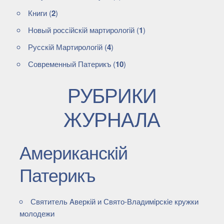
Книги
(
2
)
Новый россiйскiй мартирологiй
(
1
)
Русскiй Мартирологiй
(
4
)
Современный Патерикъ
(
10
)
РУБРИКИ
ЖУРНАЛА
Американскiй
Патерикъ
Святитель Aверкiй и Свято-Владимiрскiе кружки
молодежи