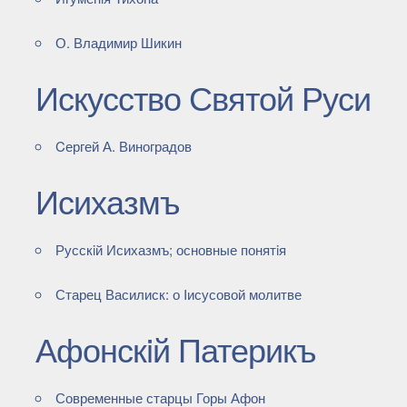
О. Владимир Шикин
Искусство Святой Руси
Cергей А. Виноградов
Исихазмъ
Русскiй Исихазмъ; основные понятiя
Старец Василиск: о Iисусовой молитве
Афонскiй Патерикъ
Современные старцы Горы Афон