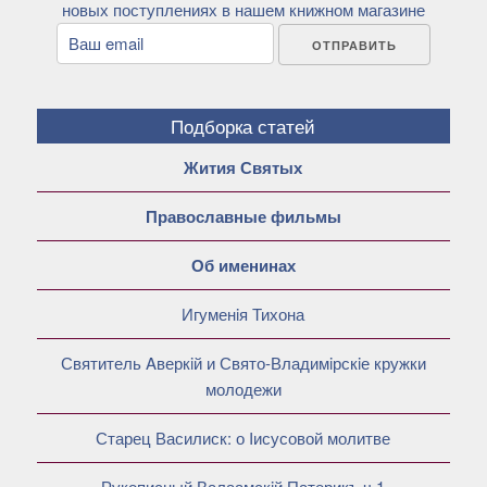
новых поступлениях в нашем книжном магазине
Подборка статей
Жития Святых
Православные фильмы
Об именинах
Игуменiя Тихона
Святитель Aверкiй и Свято-Владимiрскiе кружки
молодежи
Старец Василиск: о Iисусовой молитве
Рукописный Валаамскiй Патерикъ ч.1