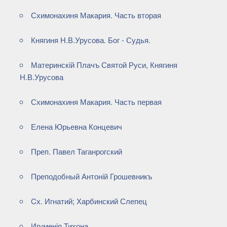
Схимонахиня Макария. Часть вторая
Княгиня Н.В.Урусова. Бог - Судья.
Материнскiй Плачъ Святой Руси, Княгиня
Н.В.Урусова
Схимонахиня Макария. Часть первая
Елена Юрьевна Концевич
Преп. Павел Таганрогский
Преподобный Антонiй Грошевникъ
Cх. Игнатий; Харбинский Слепец
Игуменiя Тихона