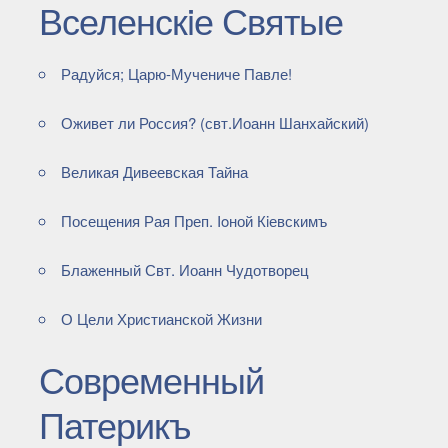
Вселенскiе Святые
Радуйся; Царю-Мучениче Павле!
Оживет ли Россия? (свт.Иоанн Шанхайский)
Великая Дивеевская Тайна
Посещения Рая Преп. Ioной Кiевскимъ
Блаженный Свт. Иоанн Чудотворец
О Цели Христианской Жизни
Современный
Патерикъ