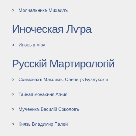
Молчальникъ Михаилъ
Иноческая Лѵра
Инокъ в мiру
Русскiй Мартирологiй
Схимонахъ Максимъ. Слепецъ Бузлукскiй
Тайная монахиня Агния
Мученикъ Василiй Соколовъ
Князь Владимир Палей