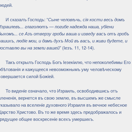
людей.
И сказалъ Господь: “
Сыне человѣчь, сiя кости весь домъ
Израилевъ... глаголютъ — погибе надежда наша, убiени
быхомъ... се Азъ отверзу гробы ваша и изведу васъ отъ гробъ
вашихъ, людiе мои, и дамъ духъ Мой въ васъ, и живи будете, и
поставлю вы на земли вашей
” (Iезъ. 11, 12-14).
Такъ открылъ Господь Богъ Iезекiилю, что непоколебимы Его
обѣтованiя и кажущееся невозможнымъ уму человѣческому
совершается силой Божiей.
То виденiе означало, что Израиль, освободившись отъ
плененiя, вернется въ свою землю, въ высшемъ же смысле
указывало на вселенiе духовного Израиля въ вечное небесное
Царство Христово. Въ то же время здесь предображалось и
грядущее общее воскресенiе всехъ умершихъ.