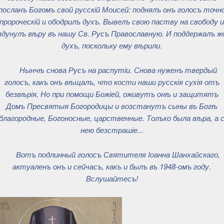
посланъ Богомъ свой русскій Моисей: поднялъ онъ голосъ точн
пророческій и ободрилъ духъ. Вывелъ свою паству на свободу 
вдунулъ вѣру въ нашу Св. Русъ Православную. И поддержалъ ж
духъ, поскольку ему вѣрили.
Нынчѣ снова Русъ на распутіи. Снова нуженъ твердый
голосъ, какъ онъ вѣщалъ, что кости наши русскія сухія отъ
безвѣрія, Но при помощи Божіей, оживутъ онѣ и защитятъ
Домъ Пресвятыя Богородицы и возстанутъ сыны въ Богѣ
благородные, Богоносные, царственные. Толъко была вѣра, а 
нею безстрашіе...
Вотъ подлинный голосъ Святителя Іоанна Шанхайскаго,
актуаленъ онъ и сейчасъ, какъ и былъ въ 1948-омъ году.
Вслушайтесъ!