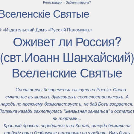
·
Регистрация
Забыли пароль?
Вселенскiе Святые
© «Издательский Домъ «Русскiй Паломникъ»
Оживет ли Россия?
(свт.Иоанн Шанхайский
Вселенские Святые
Снова волны безвременья хлынули на Россію. Снова
смятенъе въ живыхъ думающихъ соотечественникахъ. А
народъ по-прежнему безмолвствуетъ, не дай Богъ взорвется.
Полвѣка назадъ захлопнуласъ "желгьзная занавѣса" и осталис
въ тюръмѣ...
Красный драконъ перебрался и на Китай, откуда бѣжали на
свободу наши бездомные странники по чужбинѣ. Имъ былъ