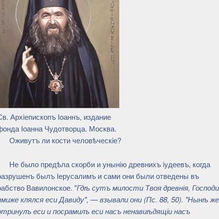
Св. Архiепископъ Iоаннъ, издание
фонда Iоанна Чудотворца. Москва.
Оживутъ ли кости человѣческiе?
Не было предѣла скорби и унынiю древнихъ iудеевъ, когда
разрушенъ былъ Iерусалимъ и сами они были отведены въ
рабство Вавилонское. "
Гдѣ сутъ милости Твоя древнія, Господи
имиже клялся еси Давиду", — взывали они (Пс. 88, 50). "Нынѣ же
отринулъ еси и посрамилъ еси насъ ненавиѣдящіи насъ