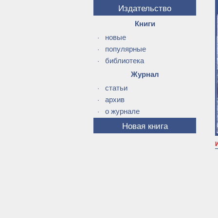
Издательство
Книги
·
новые
·
популярные
·
библиотека
Журнал
·
статьи
·
архив
·
о журнале
Новая книга