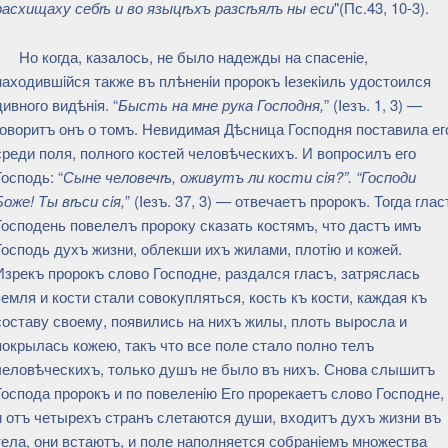
расхищаху себѣ и во языцѣхъ разсѣялъ ны еси
"(Пс.43, 10-3).
Но когда, казалось, не было надежды на спасенiе,
находившiйся также въ плѣненiи пророкъ Iезекiиль удостоился
дивного видѣнiя. “
Бысть на мне рука Господня,
” (Iезъ. 1, 3) —
говоритъ онъ о томъ. Невидимая Дѣсница Господня поставила ег
среди поля, полного костей человѣческихъ. И вопросилъ его
Господь: “
Сыне человечѣ, оживутъ ли кости сiя?”. “Господи
Боже! Ты вѣси сiя,
” (Iезъ. 37, 3) — отвечаетъ пророкъ. Тогда глас
Господень повелелъ пророку сказать костямъ, что дастъ имъ
Господь духъ жизни, облекши ихъ жилами, плотiю и кожей.
Изрекъ пророкъ слово Господне, раздался гласъ, затряслась
земля и кости стали совокупляться, кость къ кости, каждая къ
составу своему, появились на нихъ жилы, плоть выросла и
покрылась кожею, такъ что все поле стало полно телъ
человѣческихъ, только душъ не было въ нихъ. Снова слышитъ
Господа пророкъ и по повеленiю Его прорекаетъ слово Господне,
и отъ четырехъ странъ слетаются души, входитъ духъ жизни въ
тела, они встаютъ, и поле наполняется собранiемъ множества