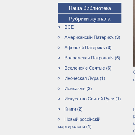
Наша библиотека
Рубрики журнала
ВСЕ
Американскiй Патерикъ
(
3
)
Афонскiй Патерикъ
(
3
)
Валаамская Патрологiя
(
6
)
Вселенскiе Святые
(
6
)
Иноческая Лѵра
(
1
)
Исихазмъ
(
2
)
Искусство Святой Руси
(
1
)
Книги
(
2
)
Новый россiйскiй
мартирологiй
(
1
)