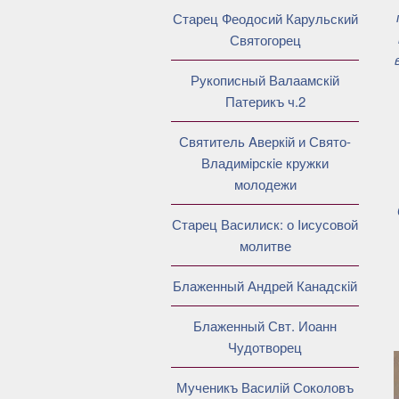
Старец Феодосий Карульский
Святогорец
Рукописный Валаамскiй
Патерикъ ч.2
Святитель Aверкiй и Свято-
Владимiрскiе кружки
молодежи
Старец Василиск: о Iисусовой
молитве
Блаженный Андрей Канадскiй
Блаженный Свт. Иоанн
Чудотворец
Мученикъ Василiй Соколовъ