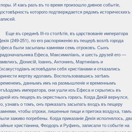
споры. И какъ разъ въ то время произошло дивное событiе,
достовѣрность которого подтверждается рядомъ историческихъ
записей.
Еще въ срединѣ III-го столѣтiя, въ царствованiе императора
Декiя (249-251), по его распоряженiю въ пещерѣ возлѣ города
Ефеса были засыпаны камнями семь отроковъ. Сынъ
градоначальника Ефеса, Максимилiанъ, и шесть друзей его —
Iамвлихъ, Дiонисiй, Iоаннъ, Антонинъ, Мартинiанъ и
Ексакустодiанъ исповѣдали себя христiанами и отказались
принести жертву идоламъ. Воспользовавшись затѣмъ
временемъ, даннымъ имъ на размышленiе и временнымъ
отъѣздомъ императора, они ушли изъ Ефеса и скрылись въ
одной изъ пещеръ въ окрестныхъ горахъ. Когда Декiй вернулся,
то, узнавъ о томъ, онъ приказалъ засыпать входъ въ пещеру
камнями, чтобы отроки, лишенные пищи и притока воздуха, тамъ
были заживо погребены. Когда приказанiе Декiя исполнялось, дв
тайные христiанина, Феодоръ и Руфинъ, записали то событiе на