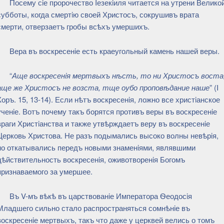
Посему сiе пророчество Iезекiиля читается на утрени Велико
субботы, когда смертiю своей Христосъ, сокрушивъ врата
смерти, отверзаетъ гробы всѣхъ умершихъ.
Вера въ воскресенiе есть краеугольный камень нашей веры.
“
Аще воскресенiя мертвыхъ нѣсть, то ни Христосъ воста
аще же Христосъ не возста, тще оубо проповѣдание наше
” (I
Коръ. 15, 13-14). Если нѣтъ воскресенiя, ложно все христiанское
ученiе. Вотъ почему такъ борятся противъ веры въ воскресенiе
враги Христiанства и также утвѣрждаетъ веру въ воскресенiе
Церковь Христова. Не разъ подымались высоко волны невѣрiя,
но откатывались передъ новыми знаменiями, являвшими
дѣйствительность воскресенiя, оживотворенiя Богомъ
признаваемого за умершее.
Въ V-мъ вѣкѣ въ царствованiе Императора Ѳеодосiя
Младшего сильно стало распространяться сомнѣнiе въ
воскресенiе мертвыхъ, такъ что даже у церквей велись о томъ