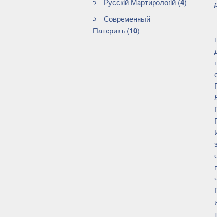
Русскiй Мартирологiй
(
4
)
Современный
Патерикъ
(
10
)