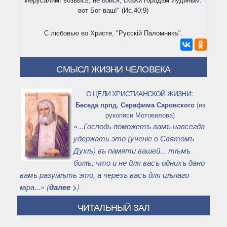
Иерусалим! возвысь, не бойся; скажи городам Иудиным:
вот Бог ваш!" (Ис.40:9)
С любовью во Христе, "Русскiй Паломникъ".
СМЫСЛ ЖИЗНИ ЧЕЛОВЕКА
О ЦЕЛИ ХРИСТИАНСКОЙ ЖИЗНИ:
Беседа прпд. Серафима Саровского
(из
рукописи Мотовилова)
«...Господь поможетъ вамъ навсегда
удержать это (ученіе о Святомъ
Духѣ) въ памяти вашей... тѣмъ
болѣ, что и не для васъ однихъ дано
вамъ разумѣть это, а черезъ васъ для цѣлаго
міра...» (
далее >
)
ЧИТАЛЬНЫЙ ЗАЛ