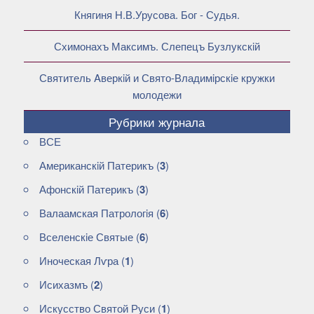
Княгиня Н.В.Урусова. Бог - Судья.
Схимонахъ Максимъ. Слепецъ Бузлукскiй
Святитель Aверкiй и Свято-Владимiрскiе кружки
молодежи
Рубрики журнала
ВСЕ
Американскiй Патерикъ
(
3
)
Афонскiй Патерикъ
(
3
)
Валаамская Патрологiя
(
6
)
Вселенскiе Святые
(
6
)
Иноческая Лѵра
(
1
)
Исихазмъ
(
2
)
Искусство Святой Руси
(
1
)