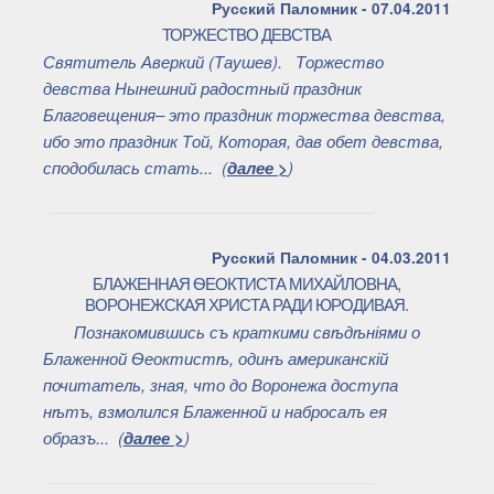
Русский Паломник - 07.04.2011
ТОРЖЕСТВО ДЕВСТВА
Святитель Аверкий (Таушев). Торжество
девства Нынешний радостный праздник
Благовещения– это праздник торжества девства,
ибо это праздник Той, Которая, дав обет девства,
сподобилась стать... (
далее >
)
Русский Паломник - 04.03.2011
БЛАЖЕННАЯ ѲЕОКТИСТА МИХАЙЛОВНА,
ВОРОНЕЖСКАЯ ХРИСТА РАДИ ЮРОДИВАЯ.
Познакомившись съ краткими свѣдѣніями о
Блаженной Ѳеоктистѣ, одинъ американскій
почитатель, зная, что до Воронежа доступа
нѣтъ, взмолился Блаженной и набросалъ ея
образъ... (
далее >
)