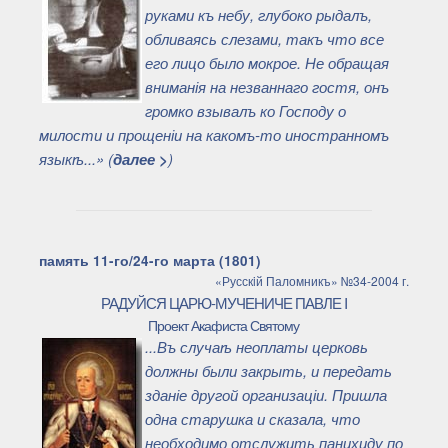
руками къ небу, глубоко рыдалъ,
обливаясь слезами, такъ что все
его лицо было мокрое. Не обращая
вниманія на незваннаго гостя, онъ
громко взывалъ ко Господу о
милости и прощеніи на какомъ-то иностранномъ
языкѣ...» (
далее >
)
память 11-го/24-го марта (1801)
«Русскiй Паломникъ» №34-2004 г.
РАДУЙСЯ ЦАРЮ-МУЧЕНИЧЕ ПАВЛЕ I
Проект Акафиста Святому
...Въ случаѣ неоплаты церковь
должны были закрыть, и передать
зданіе другой организаціи. Пришла
одна старушка и сказала, что
необходимо отслужить панихиду по