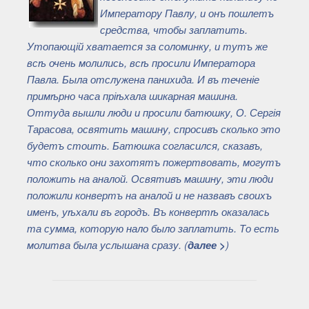
Императору Павлу, и онъ пошлетъ
средства, чтобы заплатить.
Утопающій хватается за соломинку, и тутъ же
всѣ очень молились, всѣ просили Императора
Павла. Была отслужена панихида. И въ теченіе
примѣрно часа пріѣхала шикарная машина.
Оттуда вышли люди и просили батюшку, О. Сергія
Тарасова, освятить машину, спросивъ сколько это
будетъ стоить. Батюшка согласился, сказавъ,
что сколько они захотятъ пожертвовать, могутъ
положить на аналой. Освятивъ машину, эти люди
положили конвертъ на аналой и не назвавъ своихъ
именъ, уѣхали въ городъ. Въ конвертѣ оказалась
та сумма, которую нало было заплатить. То есть
молитва была услышана сразу. (
далее >
)