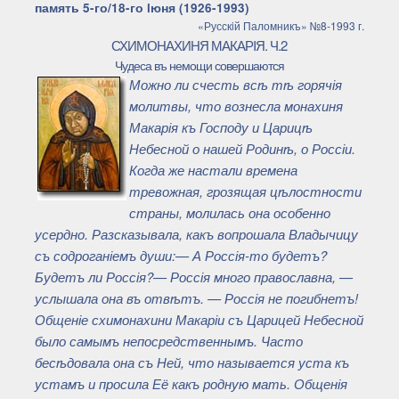
память 5-го/18-го iюня (1926-1993)
«Русскiй Паломникъ» №8-1993 г.
СХИМОНАХИНЯ МАКАРIЯ. Ч.2
Чудеса въ немощи совершаются
Можно ли счесть всѣ тѣ горячія
молитвы, что вознесла монахиня
Макарія къ Господу и Царицѣ
Небесной о нашей Родинѣ, о Россіи.
Когда же настали времена
тревожная, грозящая цѣлостности
страны, молилась она особенно
усердно. Разсказывала, какъ вопрошала Владычицу
съ содроганіемъ души:— А Россія-то будетъ?
Будетъ ли Россія?— Россія много православна, —
услышала она въ отвѣтъ. — Россія не погибнетъ!
Общеніе схимонахини Макаріи съ Царицей Небесной
было самымъ непосредственнымъ. Часто
бесѣдовала она съ Ней, что называется уста къ
устамъ и просила Её какъ родную мать. Общенія