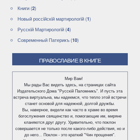
Книги
(
2
)
Новый россiйскiй мартирологiй
(
1
)
Русскiй Мартирологiй
(
4
)
Современный Патерикъ
(
10
)
ПРАВОСЛАВИЕ В КНИГЕ
Мир Вам!
Мы рады Вас видеть здесь, на страницах сайта
Издательского Дома "Русскiй Паломникъ". И пусть эта
встреча виртуальна, мы надеемся, что тепло этой встречи
станет основой для надежной, долгой дружбы.
Вы, наверное, видели как часто в храме во время
богослужения священство и, помогающие им, миряне
кланяются друг другу. Удивительно, что поклон
совершается не только после какого-либо действия, но и
до него... Поклон - это краткий "Чин прощения".