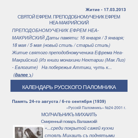
Житие - 17.03.2013
СВЯТОЙ ЕФРЕМ. ПРЕПОДОБНОМУЧЕНИК ЕФРЕМ
НЕА-МАКРИЙСКИЙ
ПРЕПОДОБНОМУЧЕНИК ЕФРЕМ НЕА-
МАКРИЙСКИЙ Даты памяти: 16 января / 3 января;
18 мая / 5 мая (новый стиль / старый стиль)
Житие святого преподобномученика Ефрема Неа-
Макрийский (Из книги монахини Нектарии (Мак Лиз)
- Евлогите) На побережья Аттики, чуть к...
(
далее >
)
КАЛЕНДАРЬ РУССКОГО ПАЛОМНИКА
Память 24-го августа / 6-го сентября (1939)
«Русскiй Паломникъ» №24-2001 г.
МОЛЧАЛЬНИКЪ МИХАИЛЪ
Смиренный поваръ Валаамскiй
«...среди покрытой сажей кухни
стоялъ Михаилъ съ поднятыми