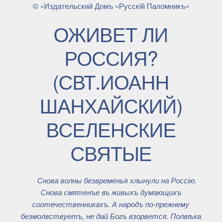
© «Издательский Домъ «Русскiй Паломникъ»
ОЖИВЕТ ЛИ
РОССИЯ?
(СВТ.ИОАНН
ШАНХАЙСКИЙ)
ВСЕЛЕНСКИЕ
СВЯТЫЕ
Снова волны безвременья хлынули на Россію.
Снова смятенъе въ живыхъ думающихъ
соотечественникахъ. А народъ по-прежнему
безмолвствуетъ, не дай Богъ взорвется. Полвѣка