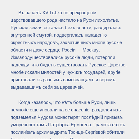
Въ началѣ XVII вѣка по прекращенiи
царствовавшего рода настало на Руси лихолѣтье.
Русская земля осталась безъ власти, раздиралась
внутренней смутой, подвергалась нападенiю
окрестныхъ народовъ, захватившихъ многiе русскiе
области и даже сердце Россiи — Москву.
Измалодушествовались русскiе люди, потеряли
надежду, что будетъ существовать Русское Царство,
многiе искали милостей у чужихъ государей, другiе
приставали къ разнымъ самозванцамъ и ворамъ,
выдававшимъ себя за царевичей.
Когда казалось, что нѣтъ больше Руси, лишь
немногiе еще уповали на ее спасенiе, раздался изъ
подземелья Чудова монастыря* послѣднiй призывъ
уморенного тамъ Патрiарха Ермогена. Грамота его съ
посланiемъ архимандрита Троице-Сергiевой обители