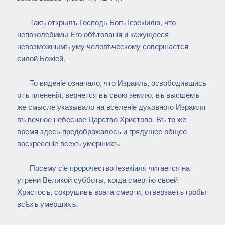
Такъ открылъ Господь Богъ Iезекiилю, что
непоколебимы Его обѣтованiя и кажущееся
невозможнымъ уму человѣческому совершается
силой Божiей.
То виденiе означало, что Израиль, освободившись
отъ плененiя, вернется въ свою землю, въ высшемъ
же смысле указывало на вселенiе духовного Израиля
въ вечное небесное Царство Христово. Въ то же
время здесь предображалось и грядущее общее
воскресенiе всехъ умершихъ.
Посему сiе пророчество Iезекiиля читается на
утрени Великой субботы, когда смертiю своей
Христосъ, сокрушивъ врата смерти, отверзаетъ гробы
всѣхъ умершихъ.