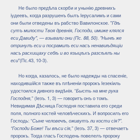
Не было предѣла скорби и унынiю древнихъ
iудеевъ, когда разрушенъ былъ Iерусалимъ и сами
они были отведены въ рабство Вавилонское. "
Гдѣ
сутъ милости Твоя древнія, Господи, имиже клялся
еси Давиду", — взывали они (Пс. 88, 50). "Нынѣ же
отринулъ еси и посрамилъ еси насъ ненавиѣдящіи
насъ расхищаху себѣ и во языцѣхъ разсѣялъ ны
еси
"(Пс.43, 10-3).
Но когда, казалось, не было надежды на спасенiе,
находившiйся также въ плѣненiи пророкъ Iезекiиль
удостоился дивного видѣнiя. “
Бысть на мне рука
Господня,
” (Iезъ. 1, 3) — говоритъ онъ о томъ.
Невидимая Дѣсница Господня поставила его среди
поля, полного костей человѣческихъ. И вопросилъ его
Господь: “
Сыне человечѣ, оживутъ ли кости сiя?”.
“Господи Боже! Ты вѣси сiя,
” (Iезъ. 37, 3) — отвечаетъ
пророкъ. Тогда гласъ Господень повелелъ пророку