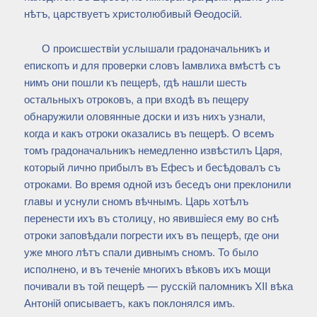
нѣтъ, царствуетъ христолюбивый Ѳеодосiй.
О происшествiи услышали градоначальникъ и
епископъ и для проверки словъ Iамвлиха вмѣстѣ съ
нимъ они пошли къ пещерѣ, гдѣ нашли шесть
остальныхъ отроковъ, а при входѣ въ пещеру
обнаружили оловянные доски и изъ нихъ узнали,
когда и какъ отроки оказались въ пещерѣ. О всемъ
томъ градоначальникъ немедленно извѣстилъ Царя,
который лично прибылъ въ Ефесъ и бесѣдовалъ съ
отроками. Во время одной изъ беседъ они преклонили
главы и уснули сномъ вѣчнымъ. Царь хотѣлъ
перенести ихъ въ столицу, но явившiеся ему во снѣ
отроки заповѣдали погрести ихъ въ пещерѣ, где они
уже много лѣтъ спали дивнымъ сномъ. То было
исполнено, и въ теченiе многихъ вѣковъ ихъ мощи
почивали въ той пещерѣ — русскiй паломникъ ХII вѣка
Антонiй описываетъ, какъ поклонялся имъ.