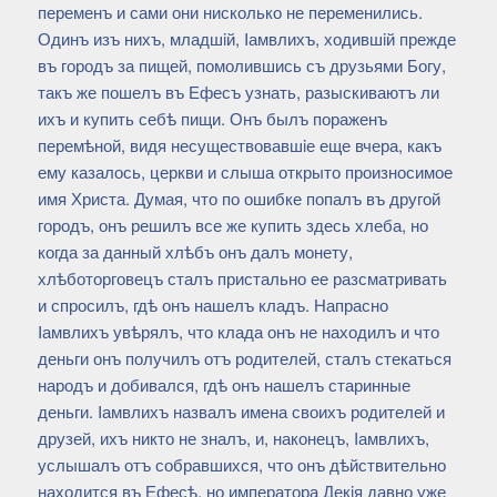
переменъ и сами они нисколько не переменились.
Одинъ изъ нихъ, младшiй, Iамвлихъ, ходившiй прежде
въ городъ за пищей, помолившись съ друзьями Богу,
такъ же пошелъ въ Ефесъ узнать, разыскиваютъ ли
ихъ и купить себѣ пищи. Онъ былъ пораженъ
перемѣной, видя несуществовавшiе еще вчера, какъ
ему казалось, церкви и слыша открыто произносимое
имя Христа. Думая, что по ошибке попалъ въ другой
городъ, онъ решилъ все же купить здесь хлеба, но
когда за данный хлѣбъ онъ далъ монету,
хлѣботорговецъ сталъ пристально ее разсматривать
и спросилъ, гдѣ онъ нашелъ кладъ. Напрасно
Iамвлихъ увѣрялъ, что клада онъ не находилъ и что
деньги онъ получилъ отъ родителей, сталъ стекаться
народъ и добивался, гдѣ онъ нашелъ старинные
деньги. Iамвлихъ назвалъ имена своихъ родителей и
друзей, ихъ никто не зналъ, и, наконецъ, Iамвлихъ,
услышалъ отъ собравшихся, что онъ дѣйствительно
находится въ Ефесѣ, но императора Декiя давно уже