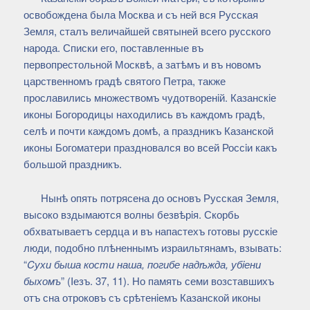
освобождена была Москва и съ ней вся Русская
Земля, сталъ величайшей святыней всего русского
народа. Списки его, поставленные въ
первопрестольной Москвѣ, а затѣмъ и въ новомъ
царственномъ градѣ святого Петра, также
прославились множествомъ чудотворенiй. Казанскiе
иконы Богородицы находились въ каждомъ градѣ,
селѣ и почти каждомъ домѣ, а праздникъ Казанской
иконы Богоматери праздновался во всей Россiи какъ
большой праздникъ.
Нынѣ опять потрясена до основъ Русская Земля,
высоко вздымаются волны безвѣрiя. Скорбь
обхватываетъ сердца и въ напастехъ готовы русскiе
люди, подобно плѣненнымъ израильтянамъ, взывать:
“
Cухи быша кости наша, погибе надѣжда, убiени
быхомъ
” (Iезъ. 37, 11). Но память семи возставшихъ
отъ сна отроковъ съ срѣтенiемъ Казанской иконы