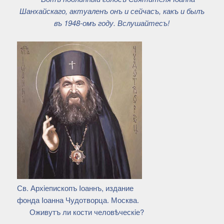
Шанхайскаго, актуаленъ онъ и сейчасъ, какъ и былъ
въ 1948-омъ году. Вслушайтесъ!
Св. Архiепископъ Iоаннъ, издание
фонда Iоанна Чудотворца. Москва.
Оживутъ ли кости человѣческiе?