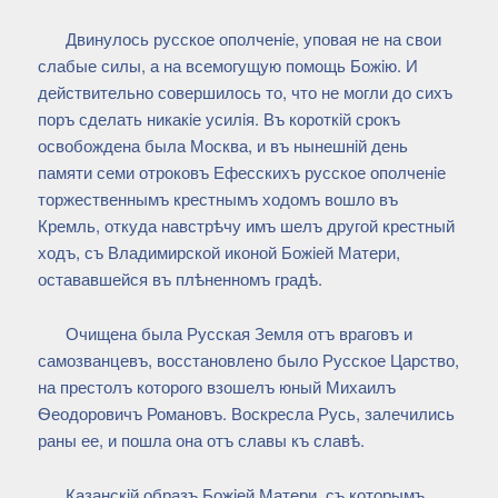
Двинулось русское ополченiе, уповая не на свои
слабые силы, а на всемогущую помощь Божiю. И
действительно совершилось то, что не могли до сихъ
поръ сделать никакiе усилiя. Въ короткiй срокъ
освобождена была Москва, и въ нынешнiй день
памяти семи отроковъ Ефесскихъ русское ополченiе
торжественнымъ крестнымъ ходомъ вошло въ
Кремль, откуда навстрѣчу имъ шелъ другой крестный
ходъ, съ Владимирской иконой Божiей Матери,
остававшейся въ плѣненномъ градѣ.
Очищена была Русская Земля отъ враговъ и
самозванцевъ, восстановлено было Русское Царство,
на престолъ которого взошелъ юный Михаилъ
Ѳеодоровичъ Романовъ. Воскресла Русь, залечились
раны ее, и пошла она отъ славы къ славѣ.
Казанскiй образъ Божiей Матери, съ которымъ