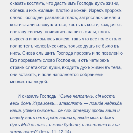
сказать костямъ, что дастъ имъ Господь духъ жизни,
облекши ихъ жилами, плотiю и кожей. Изрекъ пророкъ
слово Господне, раздался гласъ, затряслась земля и
кости стали совокупляться, кость къ кости, каждая къ
составу своему, появились на нихъ жилы, плоть
выросла и покрылась кожею, такъ что все поле стало
полно телъ человѣческихъ, только душъ не было въ
нихъ. Снова слышитъ Господа пророкъ и по повеленiю
Его прорекаетъ слово Господне, и отъ четырехъ
странъ слетаются души, входитъ духъ жизни въ тела,
они встаютъ, и поле наполняется собранiемъ
множества людей.
И сказалъ Господь: “
Сыне человѣчь, сiя кости
весь домъ Израилевъ... глаголютъ — погибе надежда
наша, убiени быхомъ... се Азъ отверзу гробы ваша и
изведу васъ отъ гробъ вашихъ, людiе мои, и дамъ
духъ Мой въ васъ, и живи будете, и поставлю вы на
земли вашей
” (Iезъ. 11, 12-14).