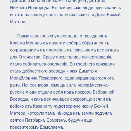
Дiонисiя и келаря Авраамiя Палицина достигла
Нижнего Новгорода. Въ ней русскiе люди призывались
встать на защиту святынь московскихъ и Дома Божiей
Матери.
Грамота всколыхнула сердца, и гражданинъ
Косьма Мининъ съ паперти собора обратился къ
согражданамъ съ пламеннымъ призывомъ все отдать
для Отечества. Сразу посыпались пожертвованiя,
стало собираться ополченiе. Во главѣ его призвали
стать доблестного воеводу князя Димитрiя
Михайловича Пожарского, едва оправившегося отъ
ранъ. Но, сознавая немощь силъ человѣческихъ,
русскiе люди отдали себя подъ покровъ Взбранной
Воеводы, и какъ величайшее сокровище взяли въ
войско изъ Казани ту чудотворную икону Божiей
Матери, которую тамъ нѣкогда изъ земли подъялъ
святой Патрiархъ Ермогенъ, будучи еще
пресвитеромъ Ермолаемъ.