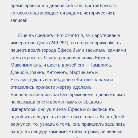
время произошло дивное событiе, достовѣрность
которого подтверждается рядомъ историческихъ
записей.
Еще въ срединѣ III-го столѣтiя, въ царствованiе
императора Декiя (249-251), по его распоряженiю въ
пещерѣ возлѣ города Ефеса были засыпаны камнями
семь отроковъ. Сынъ градоначальника Ефеса,
Максимилiанъ, и шесть друзей его — Iамвлихъ,
Дiонисiй, Iоаннъ, Антонинъ, Мартинiанъ и
Ексакустодiанъ исповѣдали себя христiанами и
отказались принести жертву идоламъ.
Воспользовавшись затѣмъ временемъ, даннымъ имъ
на размышленiе и временнымъ отъѣздомъ
императора, они ушли изъ Ефеса и скрылись въ
одной изъ пещеръ въ окрестныхъ горахъ. Когда Декiй
вернулся, то, узнавъ о томъ, онъ приказалъ засыпать
входъ въ пещеру камнями, чтобы отроки, лишенные