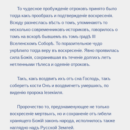
То чудесное пробужденiе отроковъ принято было
тогда какъ прообразъ и подтвержденiе воскресенiя.
Всюду разнеслась вѣсть о томъ, упоминаютъ то
несколько современниковъ-историковъ, говорилось о
томъ на вскорѣ бывшемъ въ томъ градѣ III
Вселенскомъ Соборѣ. То поразительное чудо
укрѣпило тогда веру въ воскресенiе. Явно проявилась
сила Божiя, сохранившая въ теченiе долгихъ летъ
нетленными тѣлеса и одеянiе отроковъ.
Такъ, какъ воздвигъ ихъ отъ сна Господь, такъ
соберетъ кости Онъ и воздвигнетъ умершихъ, по
виденiю пророка Iезекiиля.
Пророчество то, предзнаменующее не только
воскресенiе мертвыхъ, но и сохраненiе отъ гибели
хранящего Божiй законъ народа, исполнилось также
наглядно надъ Русской Землей.