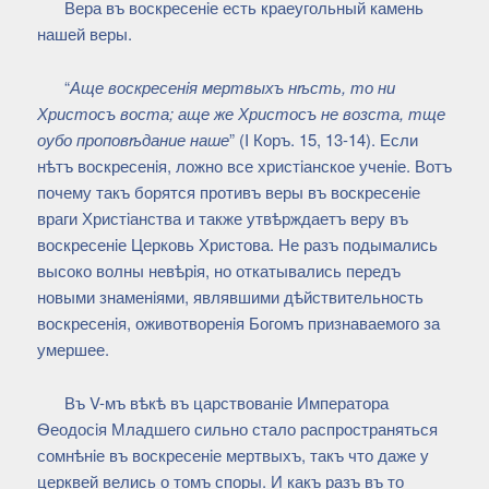
Вера въ воскресенiе есть краеугольный камень
нашей веры.
“
Аще воскресенiя мертвыхъ нѣсть, то ни
Христосъ воста; аще же Христосъ не возста, тще
оубо проповѣдание наше
” (I Коръ. 15, 13-14). Если
нѣтъ воскресенiя, ложно все христiанское ученiе. Вотъ
почему такъ борятся противъ веры въ воскресенiе
враги Христiанства и также утвѣрждаетъ веру въ
воскресенiе Церковь Христова. Не разъ подымались
высоко волны невѣрiя, но откатывались передъ
новыми знаменiями, являвшими дѣйствительность
воскресенiя, оживотворенiя Богомъ признаваемого за
умершее.
Въ V-мъ вѣкѣ въ царствованiе Императора
Ѳеодосiя Младшего сильно стало распространяться
сомнѣнiе въ воскресенiе мертвыхъ, такъ что даже у
церквей велись о томъ споры. И какъ разъ въ то