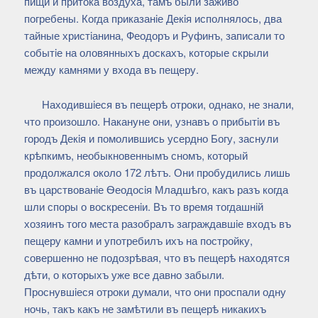
пищи и притока воздуха, тамъ были заживо
погребены. Когда приказанiе Декiя исполнялось, два
тайные христiанина, Феодоръ и Руфинъ, записали то
событiе на оловянныхъ доскахъ, которые скрыли
между камнями у входа въ пещеру.
Находившiеся въ пещерѣ отроки, однако, не знали,
что произошло. Накануне они, узнавъ о прибытiи въ
городъ Декiя и помолившись усердно Богу, заснули
крѣпкимъ, необыкновеннымъ сномъ, который
продолжался около 172 лѣтъ. Они пробудились лишь
въ царствованiе Ѳеодосiя Младшѣго, какъ разъ когда
шли споры о воскресенiи. Въ то время тогдашнiй
хозяинъ того места разобралъ заграждавшiе входъ въ
пещеру камни и употребилъ ихъ на постройку,
совершенно не подозрѣвая, что въ пещерѣ находятся
дѣти, о которыхъ уже все давно забыли.
Проснувшiеся отроки думали, что они проспали одну
ночь, такъ какъ не замѣтили въ пещерѣ никакихъ