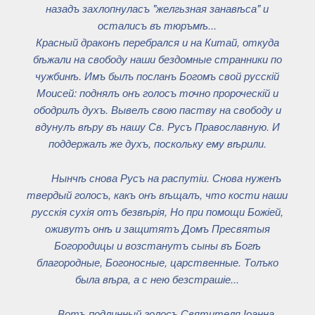
назадъ захлопнуласъ "желгьзная занавѣса" и
осталисъ въ тюръмѣ...
Красный драконъ перебрался и на Китай, откуда
бѣжали на свободу наши бездомные странники по
чужбинѣ. Имъ былъ посланъ Богомъ свой русскій
Моисей: поднялъ онъ голосъ точно пророческій и
ободрилъ духъ. Вывелъ свою паству на свободу и
вдунулъ вѣру въ нашу Св. Русъ Православную. И
поддержалъ же духъ, поскольку ему вѣрили.
Нынчѣ снова Русъ на распутіи. Снова нуженъ
твердый голосъ, какъ онъ вѣщалъ, что кости наши
русскія сухія отъ безвѣрія, Но при помощи Божіей,
оживутъ онѣ и защитятъ Домъ Пресвятыя
Богородицы и возстанутъ сыны въ Богѣ
благородные, Богоносные, царственные. Толъко
была вѣра, а с нею безстрашіе...
Вотъ подлинный голосъ Святителя Іоанна