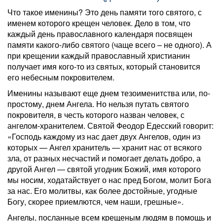
Что такое именины? Это день памяти того святого, с
именем которого крещен человек. Дело в том, что
каждый день православного календаря посвящен
памяти какого-либо святого (чаще всего – не одного). А
при крещении каждый православный христианин
получает имя кого-то из святых, который становится
его небесным покровителем.
Именины называют еще днем тезоименитства или, по-
простому, днем Ангела. Но нельзя путать святого
покровителя, в честь которого назван человек, с
ангелом-хранителем. Святой Феодор Едесский говорит:
«Господь каждому из нас дает двух Ангелов, один из
которых — Ангел хранитель — хранит нас от всякого
зла, от разных несчастий и помогает делать добро, а
другой Ангел — святой угодник Божий, имя которого
мы носим, ходатайствует о нас пред Богом, молит Бога
за нас. Его молитвы, как более достойные, угодные
Богу, скорее приемлются, чем наши, грешные».
Ангелы, посланные всем крещеным людям в помощь и