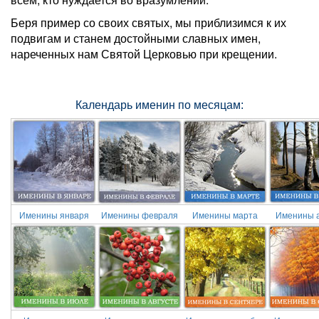
Беря пример со своих святых, мы приблизимся к их
подвигам и станем достойными славных имен,
нареченных нам Святой Церковью при крещении.
Календарь именин по месяцам:
Именины января
Именины февраля
Именины марта
Именины 