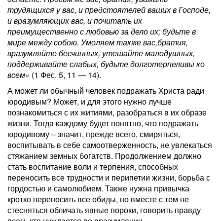
трудящихся у вас, и предстоятелей ваших в Господе,
и вразумляющих вас, и почитать их
преимущественно с любовью за дело их; будь­те в
мире между собою. Умоляем также вас,братия,
вразумляйте бесчинных, утешайте малодушных,
поддерживайте слабых, будьте долготерпеливы ко
всем»
(1 Фес. 5, 11 — 14).
А может ли обычный человек подражать Христа ради
юродивым? Может, и для этого нужно лучше
познакомиться с их житиями, разобраться в их образе
жизни. Тогда каждому будет понятно, что подражать
юродивому – значит, прежде всего, смиряться,
воспитывать в себе самоотверженность, не увлекаться
стяжанием земных богатств. Продолжением должно
стать воспитание воли и терпения, способных
переносить все трудности и перипетии жизни, борьба с
гордостью и самолюбием. Также нужна привычка
кротко переносить все обиды, но вместе с тем не
стесняться обличать явные пороки, говорить правду
всем, кто нуждается во вразумлении.