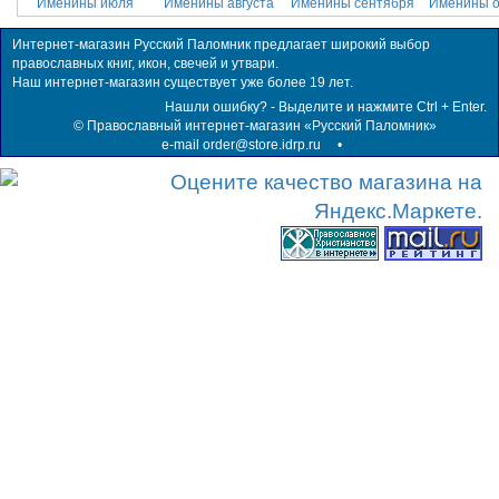
Именины июля
Именины августа
Именины сентября
Именины о
Интернет-магазин Русский Паломник предлагает широкий выбор
православных книг, икон, свечей и утвари.
Наш интернет-магазин существует уже более 19 лет.
Нашли ошибку? - Выделите и нажмите Ctrl + Enter.
©
Православный интернет-магазин «Русский Паломник»
e-mail order@store.idrp.ru
•