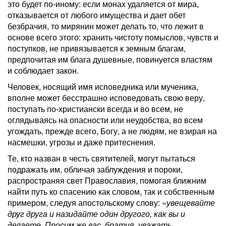
это будет по-иному: если монах удаляется от мира,
отказывается от любого имущества и дает обет
безбрачия, то мирянин может делать то, что лежит в
основе всего этого: хранить чистоту помыслов, чувств и
поступков, не привязывается к земным благам,
предпочитая им блага душевные, повинуется властям
и соблюдает закон.
Человек, носящий имя исповедника или мученика,
вполне может бесстрашно исповедовать свою веру,
поступать по-христиански всегда и во всем, не
оглядываясь на опасности или неудобства, во всем
угождать, прежде всего, Богу, а не людям, не взирая на
насмешки, угрозы и даже притеснения.
Те, кто назван в честь святителей, могут пытаться
подражать им, обличая заблуждения и пороки,
распространяя свет Православия, помогая ближним
найти путь ко спасению как словом, так и собственным
примером, следуя апостольскому слову: «
увещевайте
друг друга и назидайте один другого, как вы и
делаете. Просим же вас, братия, уважать