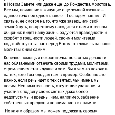
в Новом Завете или даже еще до Рождества Христова.
Все мы, почившие и живущие еще земной жизнью –
единое тело под одной главою – Господом нашим. И
святые, не смотря на то, что уже завершили свой
земной путь, по-прежнему находятся с нами в тесном
общении: видят нашу жизнь, радуются праведности и
скорбят о грешности людей, своими молитвами
ходатайствуют за нас перед Богом, откликаясь на наши
молитвы к ним самим.
Конечно, помощь и покровительство святых делают и
нас обязанными отвечать своими трудами, молитвами,
стремлением стать лучше и хотя бы в чем-то походить
на тех, кого Господь дал нам в пример. Особенно это
важно, если речь идет о тех святых, чьи имена мы
носим. Невнимательность, отсутствие уважения и
участия к подвигу своих святых даже более
недопустимы и вредны, чем, например, забвение
собственных предков и невнимание к их памяти.
Но каким образом мы можем подражать своему