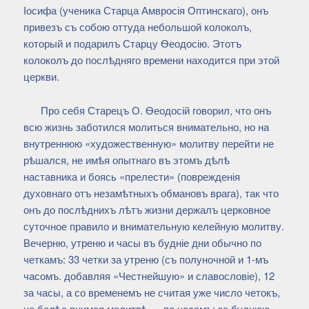
Іосифа (ученика Старца Амвросія Оптинскаго), онъ
привезъ съ собою оттуда небольшой колоколъ,
который и подарилъ Старцу Ѳеодосію. Этотъ
колоколъ до послѣдняго времени находится при этой
церкви.
Про себя Старецъ О. Ѳеодосій говорил, что онъ
всю жизнь заботился молиться внимательно, но на
внутреннюю «художественную» молитву перейти не
рѣшался, не имѣя опытнаго въ этомъ дѣлѣ
наставника и боясь «прелести» (поврежденія
духовнаго отъ незамѣтныхъ обмановъ врага), так что
онъ до послѣднихъ лѣтъ жизни держалъ церковное
суточное правило и внимательную келейную молитву.
Вечерню, утреню и часы въ будніе дни обычно по
четкамъ: 33 четки за утреню (съ полуночной и 1-мъ
часомъ. добавляя «Честнейшую» и славословіе), 12
за часы, а со временемъ не считая уже число четокъ,
но болѣе внимая молитвѣ — по часамъ: за буднюю