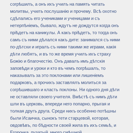
согрѣшилъ, а онъ ихъ училъ на память читать
молитвы, училъ послушанію и прочему. Всѣ охотно
сдѣлались его учениками и ученицами и съ
нетерпѣніемъ, бывало, ждутъ не дождутся когда онъ
пріѣдетъ на каникулы. А какъ пріѣдетъ, то тогда онъ
самъ съ ними дѣлался какъ дите: занимался съ ними
по-дѣтски и игралъ съ ними такими же играми, какія
дѣти любятъ, и въ то же время училъ ихъ страху
Божію и благочестію. Онъ давалъ имъ дѣтскія
заповѣди и уроки и кто въ чемъ погрѣшалъ, то
наказывалъ за это поклонами или лишеніемъ
подарковъ, а прочихъ заставлялъ молиться за
согрѣшившаго и класть поклоны. Ни одного дня дѣти
не оставляли своего учителя. Вмѣстѣ съ нимъ дѣти
шли въ церковь, впереди него попарно, прыгая и
толкая другъ друга. Среди нихъ особенно потѣшны
были Исаичка, сынокъ тети старцевой, которая,
овдовѣвъ, по бѣдности своей жила въ ихъ семьѣ, и
Егорочка, пузатый, много смѣшной.