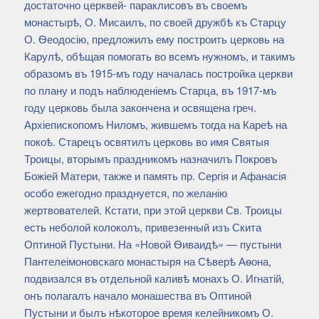
достаточно церквей- параклисовъ въ своемъ
монастырѣ, О. Мисаилъ, по своей дружбѣ къ Старцу
О. Ѳеодосію, предложилъ ему построить церковь на
Карулѣ, обѣщая помогать во всемъ нужномъ, и такимъ
образомъ въ 1915-мъ году началась постройка церкви
по плану и подъ наблюденіемъ Старца, въ 1917-мъ
году церковь была закончена и освящена греч.
Архіепископомъ Ниломъ, жившемъ тогда на Кареѣ на
покоѣ. Старецъ освятилъ церковь во имя Святыя
Троицы, вторымъ праздникомъ назначилъ Покровъ
Божіей Матери, также и память пр. Сергія и Афанасія
особо ежегодно празднуется, по желанію
жертвователей. Кстати, при этой церкви Св. Троицы
есть неболой колоколъ, привезенный изъ Скита
Оптиной Пустыни. На «Новой Ѳиваидѣ» — пустыни
Пантелеімоновскаго монастыря на Сѣверѣ Аѳона,
подвизался въ отдельной каливѣ монахъ О. Игнатій,
онъ полагалъ начало монашества въ Оптиной
Пустыни и былъ нѣкоторое время келейникомъ О.