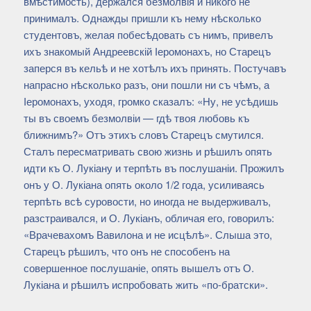
вмѣстимость), держался безмолвія и никого не
принималъ. Однажды пришли къ нему нѣсколько
студентовъ, желая побесѣдовать съ нимъ, привелъ
ихъ знакомый Андреевскій Іеромонахъ, но Старецъ
заперся въ кельѣ и не хотѣлъ ихъ принять. Постучавъ
напрасно нѣсколько разъ, они пошли ни съ чѣмъ, а
Іеромонахъ, уходя, громко сказалъ: «Ну, не усѣдишь
ты въ своемъ безмолвіи — гдѣ твоя любовь къ
ближнимъ?» Отъ этихъ словъ Старецъ смутился.
Сталъ пересматривать свою жизнь и рѣшилъ опять
идти къ О. Лукіану и терпѣть въ послушаніи. Прожилъ
онъ у О. Лукіана опять около 1/2 года, усиливаясь
терпѣть всѣ суровости, но иногда не выдерживалъ,
разстраивался, и О. Лукіанъ, обличая его, говорилъ:
«Врачевахомъ Вавилона и не исцѣлѣ». Слыша это,
Старецъ рѣшилъ, что онъ не способенъ на
совершенное послушаніе, опять вышелъ отъ О.
Лукіана и рѣшилъ испробовать жить «по-братски».