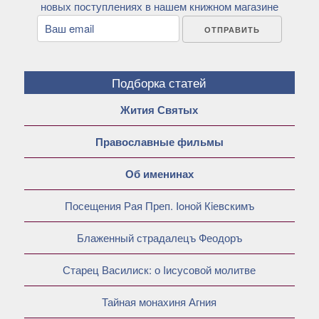
новых поступлениях в нашем книжном магазине
Подборка статей
Жития Святых
Православные фильмы
Об именинах
Посещения Рая Преп. Ioной Кiевскимъ
Блаженный страдалецъ Феодоръ
Старец Василиск: о Iисусовой молитве
Тайная монахиня Агния