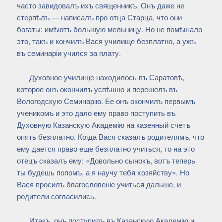
часто завидовалъ ихъ священникъ. Онъ даже не
стерпѣлъ — написалъ про отца Старца, что они
богаты: имѣютъ большую мельницу. Но не помѣшало
это, такъ и кончилъ Вася училище безплатно, а ужъ
въ семинаріи учился за плату.
Духовное училище находилось въ Саратовѣ,
которое онъ окончилъ успѣшно и перешелъ въ
Вологодскую Семинарію. Ее онъ окончилъ первымъ
ученикомъ и это дало ему право поступить въ
Духовную Казанскую Академію на казенный счетъ
опять безплатно. Когда Вася сказалъ родителямъ, что
ему дается право еще безплатно учиться, то на это
отецъ сказалъ ему: «Довольно сынокъ, вотъ теперь
ты будешь попомъ, а я научу тебя хозяйству». Но
Вася просилъ благословеніе учиться дальше, и
родители согласились.
Итакъ, онъ поступилъ въ Казанскую Академію и