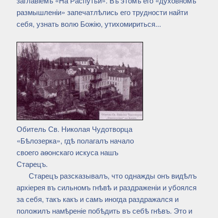
заглавіемъ «На Распутьи». Въ этомъ его «духовномъ
размышленіи» запечатлѣлись его трудности найти
себя, узнать волю Божію, утихомириться...
Обитель Св. Николая Чудотворца
«Бѣлозерка», гдѣ полагалъ начало
своего аѳонскаго искуса нашъ
Старецъ.
Старецъ разсказывалъ, что однажды онъ видѣлъ
архіерея въ сильномъ гнѣвѣ и раздраженіи и убоялся
за себя, такъ какъ и самъ иногда раздражался и
положилъ намѣреніе побѣдить въ себѣ гнѣвъ. Это и