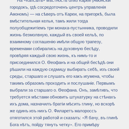
городокъ, гдѣ сосредоточенъ центръ управленія
Аѳономъ) — на сѣверъ отъ Кареи, на пригоркѣ, была
вмѣстительная келья, тамъ жили тогда
полуобщежитіемъ три монаха-пустынника, проводили
жизнь безмолвную, каждый въ своей кельѣ, по
взаимному соглашенію имѣли общую трапезу,
временами собирались на духовную бесѣду,
провѣряя каждый свою жизнь, къ нимъ-то и
присоединился О. Ѳеофанъ и на общей бесѣдѣ они
рѣшили на каждую седмицу выбирать себѣ, изъ своей
среды, старшаго и слушать его какъ игумена, чтобы
такимъ образомъ проходить и послушаніе. Первымъ
выбрали за старшаго о. Ѳеофана. Онъ, замѣтивъ, что
требуется мѣстами обновить штукатурку на стѣнахъ
ихъ дома, назначилъ братіи мѣсить глину, но вскорѣ
же одинъ изъ нихъ О. Филаретъ малороссъ
отяготился этой работой и сказалъ: «Я бачу, въ глинѣ
Бога нѣтъ, пойду тянуть четку». Его примѣру