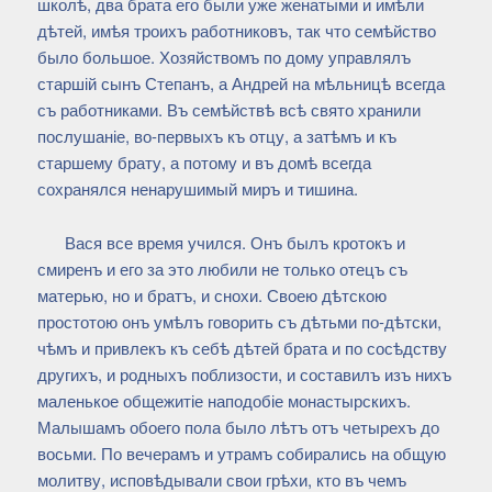
школѣ, два брата его были уже женатыми и имѣли
дѣтей, имѣя троихъ работниковъ, так что семѣйство
было большое. Хозяйствомъ по дому управлялъ
старшій сынъ Степанъ, а Андрей на мѣльницѣ всегда
съ работниками. Въ семѣйствѣ всѣ свято хранили
послушаніе, во-первыхъ къ отцу, а затѣмъ и къ
старшему брату, а потому и въ домѣ всегда
сохранялся ненарушимый миръ и тишина.
Вася все время учился. Онъ былъ кротокъ и
смиренъ и его за это любили не только отецъ съ
матерью, но и братъ, и снохи. Своею дѣтскою
простотою онъ умѣлъ говорить съ дѣтьми по-дѣтски,
чѣмъ и привлекъ къ себѣ дѣтей брата и по сосѣдству
другихъ, и родныхъ поблизости, и составилъ изъ нихъ
маленькое общежитіе наподобіе монастырскихъ.
Малышамъ обоего пола было лѣтъ отъ четырехъ до
восьми. По вечерамъ и утрамъ собирались на общую
молитву, исповѣдывали свои грѣхи, кто въ чемъ