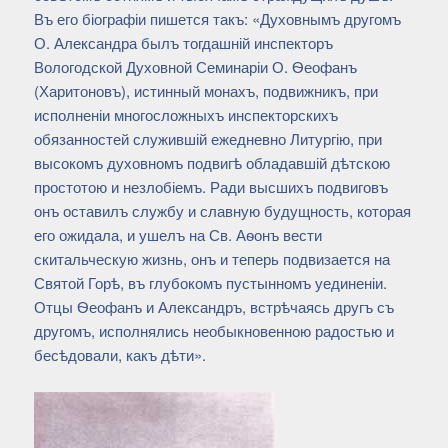
Въ его біографіи пишется такъ: «Духовнымъ другомъ
О. Александра былъ тогдашній инспекторъ
Вологодской Духовной Семинаріи О. Ѳеофанъ
(Харитоновъ), истинный монахъ, подвижникъ, при
исполненіи многосложныхъ инспекторскихъ
обязанностей служившій ежедневно Литургію, при
высокомъ духовномъ подвигѣ обладавшій дѣтскою
простотою и незлобіемъ. Ради высшихъ подвиговъ
онъ оставилъ службу и славную будущность, которая
его ожидала, и ушелъ на Св. Аѳонъ вести
скитальческую жизнь, онъ и теперь подвизается на
Святой Горѣ, въ глубокомъ пустынномъ уединеніи.
Отцы Ѳеофанъ и Александръ, встрѣчаясь другъ съ
другомъ, исполнялись необыкновенною радостью и
бесѣдовали, какъ дѣти».