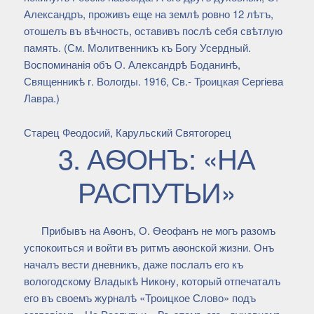
Александръ, проживъ еще на землѣ ровно 12 лѣтъ,
отошелъ въ вѣчность, оставивъ послѣ себя свѣтлую
память. (См. Молитвенникъ къ Богу Усердный.
Воспоминанія объ О. Александрѣ Боданинѣ,
Священникѣ г. Вологды. 1916, Св.- Троицкая Сергіева
Лавра.)
Старец Феодосий, Карульский Святогорец
3. АѲОНЪ: «НА
РАСПУТЬИ»
Прибывъ на Аѳонъ, О. Ѳеофанъ не могъ разомъ
успокоиться и войти въ ритмъ аѳонской жизни. Онъ
началъ вести дневникъ, даже послалъ его къ
вологодскому Владыкѣ Никону, который отпечаталъ
его въ своемъ журналѣ «Троицкое Слово» подъ