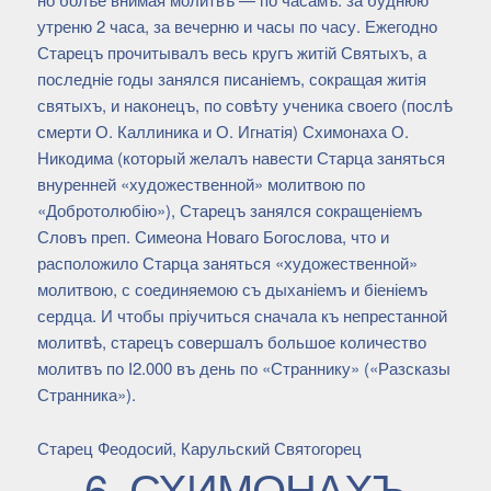
утреню 2 часа, за вечерню и часы по часу. Ежегодно
Старецъ прочитывалъ весь кругъ житій Святыхъ, а
последніе годы занялся писаніемъ, сокращая житія
святыхъ, и наконецъ, по совѣту ученика своего (послѣ
смерти О. Каллиника и О. Игнатія) Схимонаха О.
Никодима (который желалъ навести Старца заняться
внуренней «художественной» молитвою по
«Добротолюбію»), Старецъ занялся сокращеніемъ
Словъ преп. Симеона Новаго Богослова, что и
расположило Старца заняться «художественной»
молитвою, с соединяемою съ дыханіемъ и біеніемъ
сердца. И чтобы пріучиться сначала къ непрестанной
молитвѣ, старецъ совершалъ большое количество
молитвъ по І2.000 въ день по «Страннику» («Разсказы
Странника»).
Старец Феодосий, Карульский Святогорец
6. СХИМОНАХЪ