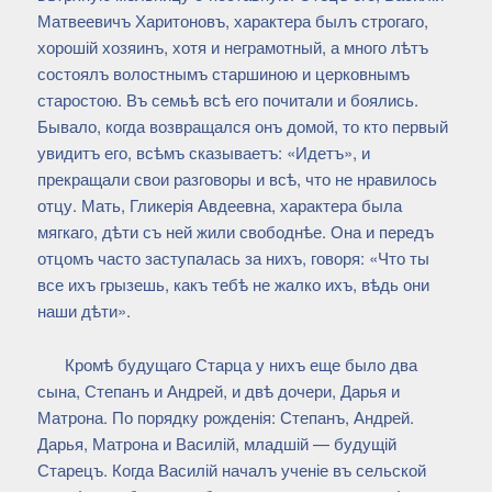
Матвеевичъ Харитоновъ, характера былъ строгаго,
хорошій хозяинъ, хотя и неграмотный, а много лѣтъ
состоялъ волостнымъ старшиною и церковнымъ
старостою. Въ семьѣ всѣ его почитали и боялись.
Бывало, когда возвращался онъ домой, то кто первый
увидитъ его, всѣмъ сказываетъ: «Идетъ», и
прекращали свои разговоры и всѣ, что не нравилось
отцу. Мать, Гликерія Авдеевна, характера была
мягкаго, дѣти съ ней жили свободнѣе. Она и передъ
отцомъ часто заступалась за нихъ, говоря: «Что ты
все ихъ грызешь, какъ тебѣ не жалко ихъ, вѣдь они
наши дѣти».
Кромѣ будущаго Старца у нихъ еще было два
сына, Степанъ и Андрей, и двѣ дочери, Дарья и
Матрона. По порядку рожденія: Степанъ, Андрей.
Дарья, Матрона и Василій, младшій — будущій
Старецъ. Когда Василій началъ ученіе въ сельской