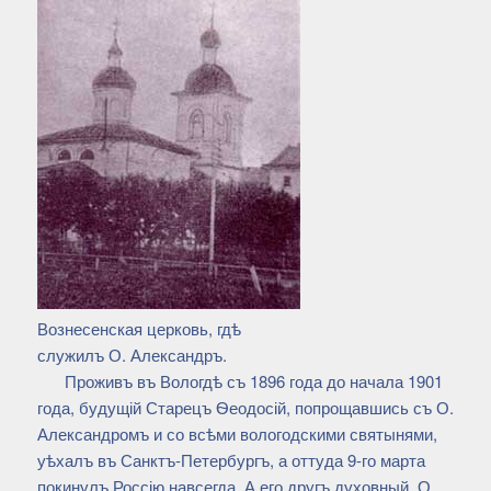
Вознесенская церковь, гдѣ
служилъ О. Александръ.
Проживъ въ Вологдѣ съ 1896 года до начала 1901
года, будущій Старецъ Ѳеодосій, попрощавшись съ О.
Александромъ и со всѣми вологодскими святынями,
уѣхалъ въ Санктъ-Петербургъ, а оттуда 9-го марта
покинулъ Россію навсегда. А его другъ духовный, О.