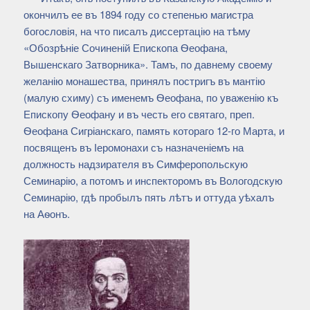
окончилъ ее въ 1894 году со степенью магистра
богословія, на что писалъ диссертацію на тѣму
«Обозрѣніе Сочиненій Епископа Ѳеофана,
Вышенскаго Затворника». Тамъ, по давнему своему
желанію монашества, принялъ постригъ въ мантію
(малую схиму) съ именемъ Ѳеофана, по уваженію къ
Епископу Ѳеофану и въ честь его святаго, преп.
Ѳеофана Сигріанскаго, память котораго 12-го Марта, и
посвященъ въ Іеромонахи съ назначеніемъ на
должность надзирателя въ Симферопольскую
Семинарію, а потомъ и инспекторомъ въ Вологодскую
Семинарію, гдѣ пробылъ пять лѣтъ и оттуда уѣхалъ
на Аѳонъ.