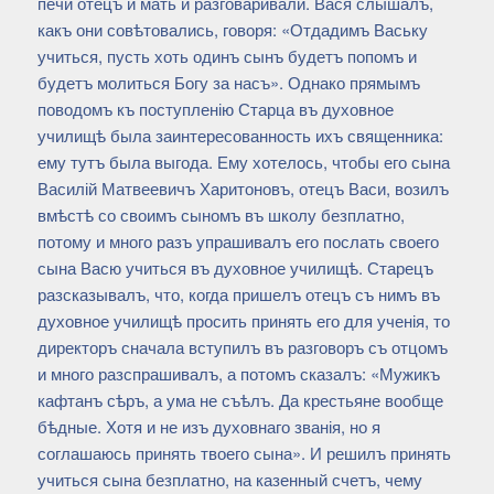
печи отецъ и мать и разговаривали. Вася слышалъ,
какъ они совѣтовались, говоря: «Отдадимъ Ваську
учиться, пусть хоть одинъ сынъ будетъ попомъ и
будетъ молиться Богу за насъ». Однако прямымъ
поводомъ къ поступленію Старца въ духовное
училищѣ была заинтересованность ихъ священника:
ему тутъ была выгода. Ему хотелось, чтобы его сына
Василій Матвеевичъ Харитоновъ, отецъ Васи, возилъ
вмѣстѣ со своимъ сыномъ въ школу безплатно,
потому и много разъ упрашивалъ его послать своего
сына Васю учиться въ духовное училищѣ. Старецъ
разсказывалъ, что, когда пришелъ отецъ съ нимъ въ
духовное училищѣ просить принять его для ученія, то
директоръ сначала вступилъ въ разговоръ съ отцомъ
и много разспрашивалъ, а потомъ сказалъ: «Мужикъ
кафтанъ сѣръ, а ума не съѣлъ. Да крестьяне вообще
бѣдные. Хотя и не изъ духовнаго званія, но я
соглашаюсь принять твоего сына». И решилъ принять
учиться сына безплатно, на казенный счетъ, чему