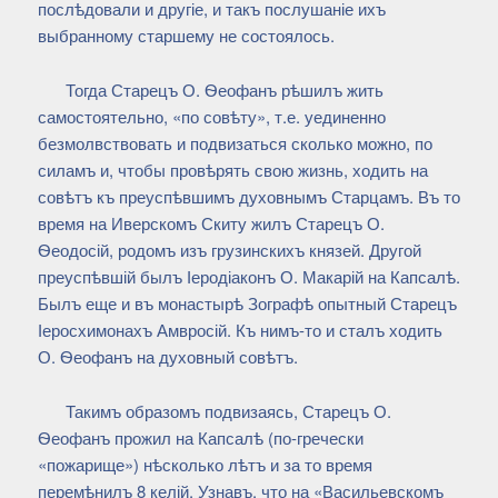
послѣдовали и другіе, и такъ послушаніе ихъ
выбранному старшему не состоялось.
Тогда Старецъ О. Ѳеофанъ рѣшилъ жить
самостоятельно, «по совѣту», т.е. уединенно
безмолвствовать и подвизаться сколько можно, по
силамъ и, чтобы провѣрять свою жизнь, ходить на
совѣтъ къ преуспѣвшимъ духовнымъ Старцамъ. Въ то
время на Иверскомъ Скиту жилъ Старецъ О.
Ѳеодосій, родомъ изъ грузинскихъ князей. Другой
преуспѣвшій былъ Іеродіаконъ О. Макарій на Капсалѣ.
Былъ еще и въ монастырѣ Зографѣ опытный Старецъ
Іеросхимонахъ Амвросій. Къ нимъ-то и сталъ ходить
О. Ѳеофанъ на духовный совѣтъ.
Такимъ образомъ подвизаясь, Старецъ О.
Ѳеофанъ прожил на Капсалѣ (по-гречески
«пожарище») нѣсколько лѣтъ и за то время
перемѣнилъ 8 келій. Узнавъ, что на «Васильевскомъ