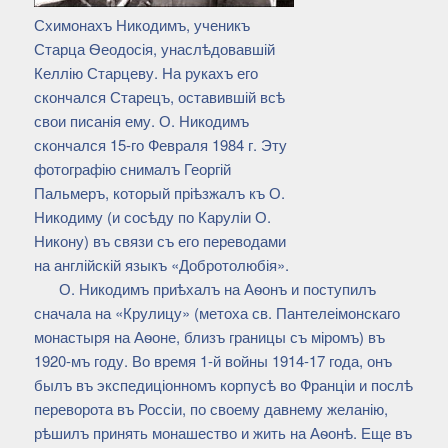
Схимонахъ Никодимъ, ученикъ
Старца Ѳеодосія, унаслѣдовавшій
Келлію Старцеву. На рукахъ его
скончался Старецъ, оставившій всѣ
свои писанія ему. О. Никодимъ
скончался 15-го Февраля 1984 г. Эту
фотографію снималъ Георгій
Пальмеръ, который пріѣзжалъ къ О.
Никодиму (и сосѣду по Каруліи О.
Никону) въ связи съ его переводами
на англійскій языкъ «Добротолюбія».
О. Никодимъ приѣхалъ на Аѳонъ и поступилъ
сначала на «Крулицу» (метоха св. Пантелеімонскаго
монастыря на Аѳоне, близъ границы съ міромъ) въ
1920-мъ году. Во время 1-й войны 1914-17 года, онъ
былъ въ экспедиціонномъ корпусѣ во Франціи и послѣ
переворота въ Россіи, по своему давнему желанію,
рѣшилъ принять монашество и жить на Аѳонѣ. Еще въ