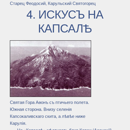
Старец Феодосий, Карульский Святогорец
4. ИСКУСЪ НА
КАПСАЛѢ
Святая Гора Аѳонъ съ птичьего полета.
Южная сторона. Внизу селенія
Капсокаливскаго скита, а лѣвѣе ниже
Карулія.
На «Капсалѣ» мѣстность близ Кареи (Аѳонскій