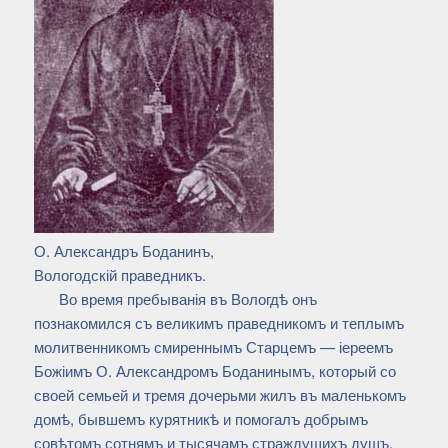
О. Александръ Боданинъ,
Вологодскій праведникъ.
Во время пребыванія въ Вологдѣ онъ
познакомился съ великимъ праведникомъ и теплымъ
молитвенникомъ смиреннымъ Старцемъ — іереемъ
Божіимъ О. Александромъ Боданинымъ, который со
своей семьей и тремя дочерьми жилъ въ маленькомъ
домѣ, бывшемъ курятникѣ и помогалъ добрымъ
совѣтомъ сотнямъ и тысячамъ страждущихъ душъ.