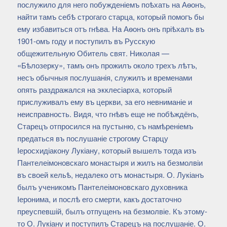
послужило для него побужденіемъ поѣхать на Аѳонъ,
найти тамъ себѣ строгаго старца, который помогъ бы
ему избавиться отъ гнѣва. На Аѳонъ онъ пріѣхалъ въ
1901-омъ году и поступилъ въ Русскую
общежительную Обитель свят. Николая —
«Бѣлозерку», тамъ онъ прожилъ около трехъ лѣтъ,
несъ обычныя послушанія, служилъ и временами
опять раздражался на экклесіарха, который
прислуживалъ ему въ церкви, за его невниманіе и
неисправность. Видя, что гнѣвъ еще не побѣждёнъ,
Старецъ отпросился на пустыню, съ намѣреніемъ
предаться въ послушаніе строгому Старцу
Іеросхидіакону Лукіану, который вышелъ тогда изъ
Пантелеімоновскаго монастыря и жилъ на безмолвіи
въ своей кельѣ, недалеко отъ монастыря. О. Лукіанъ
былъ ученикомъ Пантелеімоновскаго духовника
Іеронима, и послѣ его смерти, какъ достаточно
преуспевшій, былъ отпущенъ на безмолвіе. Къ этому-
то О. Лукіану и поступилъ Старецъ на послушаніе. О.