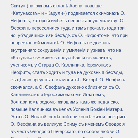
Скиту» (на южномъ склонѣ Аѳона, повыше
«Катунаковъ» и «Карули») подвизается схимонахъ О.
Нифонтъ, который имѣетъ непрестанную молитву, О.
Ѳеофанъ переселился туда и тамъ прожилъ года три,
но, убѣдившись изъ бесѣдъ съ О. Нифонтомъ, что при
непрестанной молитвѣ О. Нифонтъ не достигъ
внутренняго сокрушенія и умиленія и узнавъ, что на
«Катунакахъ» живетъ преуспѣвшій въ молитвѣ,
ученикомъ у Старца О. Каллиника, Іеромонахъ
Неофитъ, сталъ ходить и туда на духовныя бесѣды,
съ цѣлью преуспѣть въ молитвѣ. Вскорѣ О. Неофитъ
скончался, а О. Ѳеофанъ духовно сблизился съ О.
Каллиникомъ и Іеросхимонахомъ Игнатіемъ,
болгариномъ родомъ, жившимъ тамъ же недалеко,
повыше Каллиника въ кельѣ Успенія Божіей Матери.
Этотъ О. Игнатій, ослѣпшій при концѣ жизни, постригъ
О. Ѳеофана въ великую Схиму съ именемъ Ѳеодосія
въ честь Ѳеодосія Печерскаго, по особой любви О.