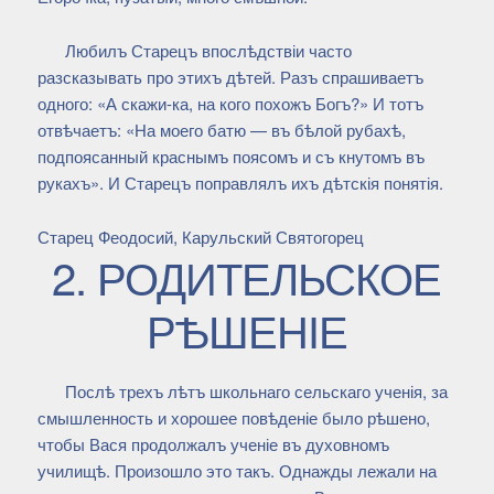
Любилъ Старецъ впослѣдствіи часто
разсказывать про этихъ дѣтей. Разъ спрашиваетъ
одного: «А скажи-ка, на кого похожъ Богъ?» И тотъ
отвѣчаетъ: «На моего батю — въ бѣлой рубахѣ,
подпоясанный краснымъ поясомъ и съ кнутомъ въ
рукахъ». И Старецъ поправлялъ ихъ дѣтскія понятія.
Старец Феодосий, Карульский Святогорец
2. РОДИТЕЛЬСКОЕ
РѢШЕНІЕ
Послѣ трехъ лѣтъ школьнаго сельскаго ученія, за
смышленность и хорошее повѣденіе было рѣшено,
чтобы Вася продолжалъ ученіе въ духовномъ
училищѣ. Произошло это такъ. Однажды лежали на