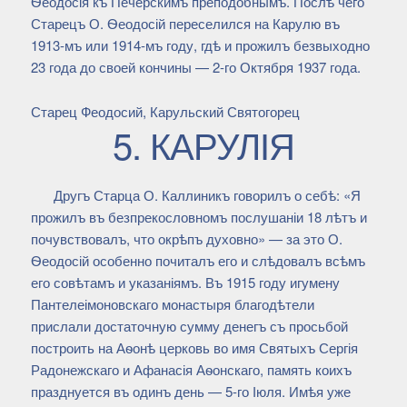
Ѳеодосія къ Печерскимъ преподобнымъ. Послѣ чего
Старецъ О. Ѳеодосій переселился на Карулю въ
1913-мъ или 1914-мъ году, гдѣ и прожилъ безвыходно
23 года до своей кончины — 2-го Октября 1937 года.
Старец Феодосий, Карульский Святогорец
5. КАРУЛІЯ
Другъ Старца О. Каллиникъ говорилъ о себѣ: «Я
прожилъ въ безпрекословномъ послушаніи 18 лѣтъ и
почувствовалъ, что окрѣпъ духовно» — за это О.
Ѳеодосій особенно почиталъ его и слѣдовалъ всѣмъ
его совѣтамъ и указаніямъ. Въ 1915 году игумену
Пантелеімоновскаго монастыря благодѣтели
прислали достаточную сумму денегъ съ просьбой
построить на Аѳонѣ церковь во имя Святыхъ Сергія
Радонежскаго и Афанасія Аѳонскаго, память коихъ
празднуется въ одинъ день — 5-го Іюля. Имѣя уже