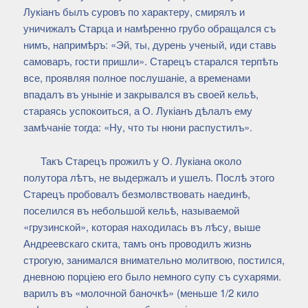
Лукіанъ былъ суровъ по характеру, смирялъ и
уничижалъ Старца и намѣренно грубо обращался съ
нимъ, напримѣръ: «Эй, ты, дурень ученый, иди ставь
самоваръ, гости пришли». Старецъ старался терпѣть
все, проявляя полное послушаніе, а временами
впадалъ въ уныніе и закрывался въ своей кельѣ,
стараясь успокоиться, а О. Лукіанъ дѣлалъ ему
замѣчаніе тогда: «Ну, что ты нюни распустилъ».
Такъ Старецъ прожилъ у О. Лукіана около
полутора лѣтъ, не выдержалъ и ушелъ. Послѣ этого
Старецъ пробовалъ безмолвствовать наединѣ,
поселился въ небольшой кельѣ, называемой
«грузинской», которая находилась въ лѣсу, выше
Андреевскаго скита, тамъ онъ проводилъ жизнь
строгую, занимался внимательно молитвою, постился,
дневною порціею его было немного супу съ сухарями.
варилъ въ «молочной баночкѣ» (меньше 1/2 кило