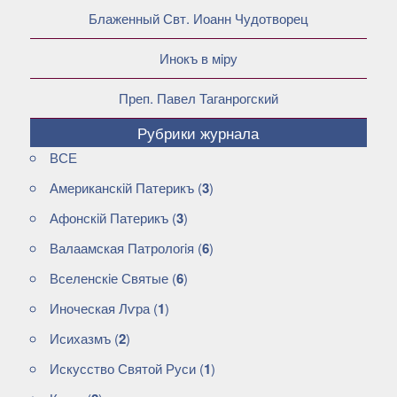
Блаженный Свт. Иоанн Чудотворец
Инокъ в мiру
Преп. Павел Таганрогский
Рубрики журнала
ВСЕ
Американскiй Патерикъ
(
3
)
Афонскiй Патерикъ
(
3
)
Валаамская Патрологiя
(
6
)
Вселенскiе Святые
(
6
)
Иноческая Лѵра
(
1
)
Исихазмъ
(
2
)
Искусство Святой Руси
(
1
)