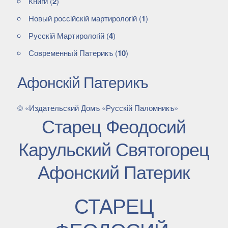
Книги
(
2
)
Новый россiйскiй мартирологiй
(
1
)
Русскiй Мартирологiй
(
4
)
Современный Патерикъ
(
10
)
Афонскiй Патерикъ
© «Издательский Домъ «Русскiй Паломникъ»
Старец Феодосий
Карульский Святогорец
Афонский Патерик
СТАРЕЦ