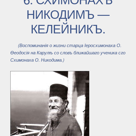
НИКОДИМЪ —
КЕЛЕЙНИКЪ.
(Воспоминанія о жизни старца Іеросхимонаха О.
Ѳеодосія на Карулѣ со словъ ближайшаго ученика сго
Схимонаха О. Никодима.)