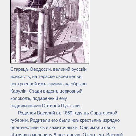
Старецъ Ѳеодосий, великий русскiй
исихастъ, на тераске своей кельи,
построенной имъ самимъ на обрывѳ
Карулiи. Сзади виденъ церковный
колоколъ, подаренный ему
подвижниками Оптиной Пустыни.
Родился Василий въ 1869 году въ Саратовской
губерніи. Родители его были изъ крестьянъ изрядно
благочестивыхъ и зажиточныхъ. Они имѣли свою
вѣтряную мельницу 8-поставную. Отецъ его, Василій