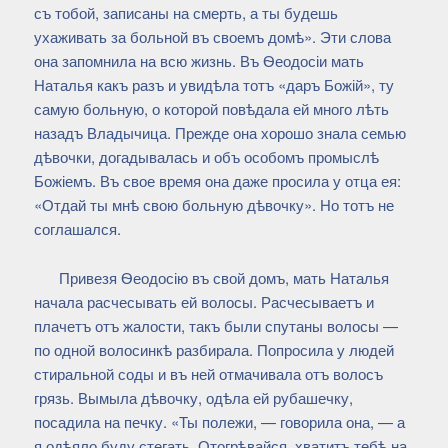
съ тобой, записаны на смерть, а ты будешь
ухаживать за больной въ своемъ домѣ». Эти слова
она запомнила на всю жизнь. Въ Ѳеодосіи мать
Наталья какъ разъ и увидѣла тотъ «даръ Божій», ту
самую больную, о которой повѣдала ей много лѣть
назадъ Владычица. Прежде она хорошо знала семью
дѣвочки, догадывалась и объ особомъ промыслѣ
Божіемъ. Въ свое время она даже просила у отца ея:
«Отдай ты мнѣ свою больную дѣвочку». Но тотъ не
соглашался.
Привезя Ѳеодосію въ свой домъ, мать Наталья
начала расчесывать ей волосы. Расчесываетъ и
плачетъ отъ жалости, такъ были спутаны волосы —
по одной волосинкѣ разбирала. Попросила у людей
стиральной соды и въ ней отмачивала отъ волосъ
грязь. Вымыла дѣвочку, одѣла ей рубашечку,
посадила на печку. «Ты полежи, — говорила она, — а
я одѣяло буду стегать. Отогрѣвайся, хватитъ тебѣ на