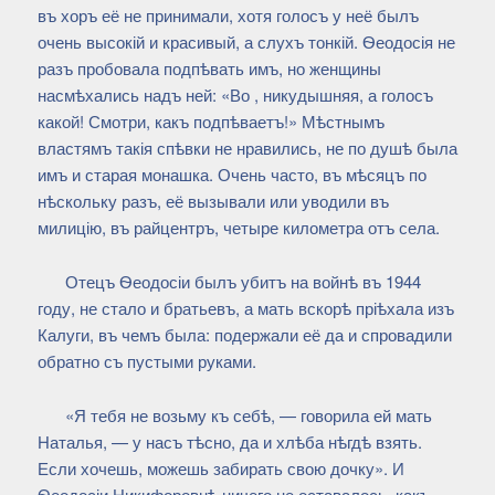
въ хоръ её не принимали, хотя голосъ у неё былъ
очень высокій и красивый, а слухъ тонкій. Ѳеодосія не
разъ пробовала подпѣвать имъ, но женщины
насмѣхались надъ ней: «Во , никудышняя, а голосъ
какой! Смотри, какъ подпѣваетъ!» Мѣстнымъ
властямъ такія спѣвки не нравились, не по душѣ была
имъ и старая монашка. Очень часто, въ мѣсяцъ по
нѣскольку разъ, её вызывали или уводили въ
милицію, въ райцентръ, четыре километра отъ села.
Отецъ Ѳеодосіи былъ убитъ на войнѣ въ 1944
году, не стало и братьевъ, а мать вскорѣ пріѣхала изъ
Калуги, въ чемъ была: подержали её да и спровадили
обратно съ пустыми руками.
«Я тебя не возьму къ себѣ, — говорила ей мать
Наталья, — у насъ тѣсно, да и хлѣба нѣгдѣ взять.
Если хочешь, можешь забирать свою дочку». И
Ѳеодосіи Никифоровнѣ ничего не оставалось, какъ