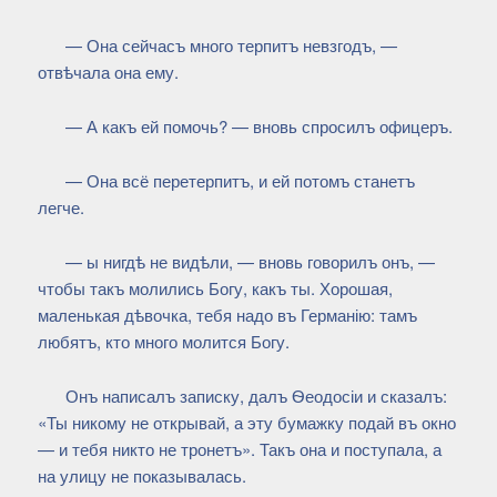
— Она сейчасъ много терпитъ невзгодъ, —
отвѣчала она ему.
— А какъ ей помочь? — вновь спросилъ офицеръ.
— Она всё перетерпитъ, и ей потомъ станетъ
легче.
— ы нигдѣ не видѣли, — вновь говорилъ онъ, —
чтобы такъ молились Богу, какъ ты. Хорошая,
маленькая дѣвочка, тебя надо въ Германію: тамъ
любятъ, кто много молится Богу.
Онъ написалъ записку, далъ Ѳеодосіи и сказалъ:
«Ты никому не открывай, а эту бумажку подай въ окно
— и тебя никто не тронетъ». Такъ она и поступала, а
на улицу не показывалась.