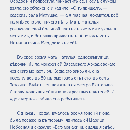
Ѳеодосіи и попросила причастить её. Послѣ службы
взяла его облаченіе и кадило. «Онъ пришелъ, —
разсказывала Матушка, — а я грязная, лохматая, всё
на мнѣ сопрѣло, ничего нѣтъ. Мать Наталья
развязала свой большой платъ съ кистями и укрыла
меня имъ, и батюшка причастилъ. А потомъ мать
Наталья взяла Ѳеодосію къ себѣ.
Въ свое время мать Наталья, однофамилица
дѣвочки, была монахиней Вяземскаго Аркадіевскаго
женскаго монастыря. Когда его закрыли, она
поселилась въ 50 километрахъ отъ него, въ селѣ
Темкино. ВмѣстЬ съ ней жила ея сестра Екатерина.
Старая монахиня обшивала окрестныхъ жителей. И
«до смерти» любила она ребятишекъ.
Однажды, когда началось время гоненій и она
была посажена въ тюрьму, явилась ей Царица
Небесная и сказала: «Всѣ монахини, сидящія здѣсь