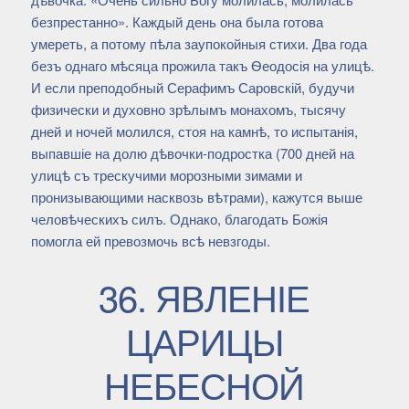
безпрестанно». Каждый день она была готова
умереть, а потому пѣла заупокойныя стихи. Два года
безъ однаго мѣсяца прожила такъ Ѳеодосія на улицѣ.
И если преподобный Серафимъ Саровскій, будучи
физически и духовно зрѣлымъ монахомъ, тысячу
дней и ночей молился, стоя на камнѣ, то испытанія,
выпавшіе на долю дѣвочки-подростка (700 дней на
улицѣ съ трескучими морозными зимами и
пронизывающими насквозь вѣтрами), кажутся выше
человѣческихъ силъ. Однако, благодать Божія
помогла ей превозмочь всѣ невзгоды.
36. ЯВЛЕНІЕ
ЦАРИЦЫ
НЕБЕСНОЙ