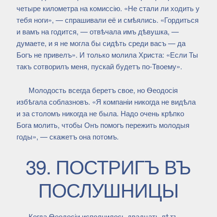
четыре километра на комиссію. «Не стали ли ходить у
тебя ноги», — спрашивали её и смѣялись. «Гордиться
и вамъ на годится, — отвѣчала имъ дѣвушка, —
думаете, и я не могла бы сидѣть среди васъ — да
Богъ не привелъ». И только молила Христа: «Если Ты
такъ сотворилъ меня, пускай будетъ по-Твоему».
Молодость всегда беретъ свое, но Ѳеодосія
избѣгала соблазновъ. «Я компаніи никогда не видѣла
и за столомъ никогда не была. Надо очень крѣпко
Бога молить, чтобы Онъ помогъ пережить молодыя
годы», — скажетъ она потомъ.
39. ПОСТРИГЪ ВЪ
ПОСЛУШНИЦЫ
Когда Ѳеодосіи исполнилось двадцать лѣтъ,