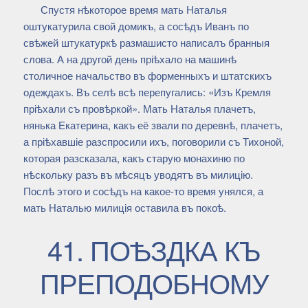
Спустя нѣкоторое время мать Наталья
оштукатурила свой домикъ, а сосѣдъ Иванъ по
свѣжей штукатуркѣ размашисто написалъ бранныя
слова. А на другой день пріѣхало на машинѣ
столичное начальство въ форменныхъ и штатскихъ
одеждахъ. Въ селѣ всѣ перепугались: «Изъ Кремля
пріѣхали съ провѣркой». Мать Наталья плачетъ,
нянька Екатерина, какъ её звали по деревнѣ, плачетъ,
а пріѣхавшіе разспросили ихъ, поговорили съ Тихоной,
которая разсказала, какъ старую монахиню по
нѣскольку разъ въ мѣсяцъ уводятъ въ милицію.
Послѣ этого и сосѣдъ на какое-то время унялся, а
мать Наталью милиція оставила въ покоѣ.
41. ПОѢЗДКА КЪ
ПРЕПОДОБНОМУ