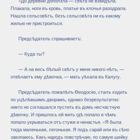
«До деревни доползла — свѣта не взвидѣла.
Плакала, ноги въ кровь, платье въ клочья разодрала.
Нашла сельсовѣтъ, безъ сельсовѣта ни къ какому
жилью не пристроиться.
Предсѣдатель спрашиваетъ:
— Куда ты?
— А на весь бѣлый свѣтъ у меня никого нѣтъ, —
отвѣчаетъ ему дѣвочка, — мать уѣхала въ Калугу.
Предсѣдатель пожалѣлъ Ѳеодосію, сталъ ходить
по уцѣлѣвшимъ дворамъ, однако безрезультатно:
никто не соглашался пустить въ домъ несчастную
дѣвочку. И пришлось ей жить гдѣ попало и чѣмъ
попало укрываться отъ стужи и ненастья. «Я была
тогда маленькая, легонькая. Я подъ сарай или въ сѣно
закопаюсь. Какъ народъ повстрѣчаю, по самую шейку