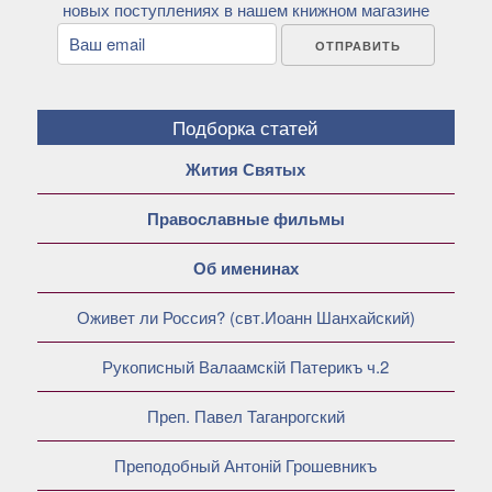
новых поступлениях в нашем книжном магазине
Подборка статей
Жития Святых
Православные фильмы
Об именинах
Оживет ли Россия? (свт.Иоанн Шанхайский)
Рукописный Валаамскiй Патерикъ ч.2
Преп. Павел Таганрогский
Преподобный Антонiй Грошевникъ