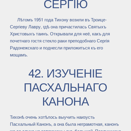
СЕРГІЮ
Лѣтомъ 1951 года Тихону возили въ Троице-
Сергіеву Лавру, гдѣ она причастилась Святыхъ
Христовыхъ таинъ. Открывали для неё, какъ для
почетнаго гостя стекло раки преподобнаго Сергія
Радонежскаго и поднесли приложиться къ его
мощамъ.
42. ИЗУЧЕНІЕ
ПАСХАЛЬНАГО
КАНОНА
Тихонѣ очень хотѣлось выучить наизусть
Пасхальный Канонъ, а она была неграмотная, канонъ
же со слуха не запомнишь: онъ большой. Послушница