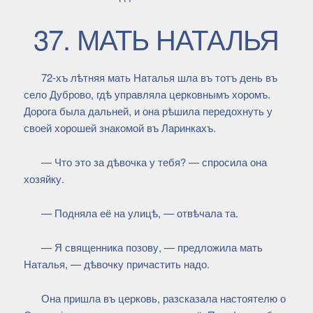
37. МАТЬ НАТАЛЬЯ
72-хъ лѣтняя мать Наталья шла въ тотъ день въ
село Дуброво, гдѣ управляла церковнымъ хоромъ.
Дорога была дальней, и она рѣшила передохнуть у
своей хорошей знакомой въ Ларинкахъ.
— Что это за дѣвочка у тебя? — спросила она
хозяйку.
— Подняла её на улицѣ, — отвѣчала та.
— Я священника позову, — предложила мать
Наталья, — дѣвочку причастить надо.
Она пришла въ церковь, разсказала настоятелю о