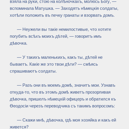
взяла на руки, стою на колѣночкахъ, молюсь Богу, —
вспоминала Матушка. — Заходятъ нѣмецкія солдаты,
хотѣли положить въ печку гранаты и взорвать домъ.
— Неужели вы такіе немилостивые, что хотите
погубить всѣхъ моихъ дѣтей, — говоритъ имъ
дѣвочка.
— У такихъ маленькихъ, какъ ты, дѣтей не
бываетъ. Какіе же это твои дѣти? — смѣясь
спрашиваютъ солдаты.
— Разъ они въ моемъ домѣ, значитъ мои. Узнавъ
откуда-то, что въ этомъ домѣ живетъ прозорливая
дѣвочка, пришелъ нѣмецкій офицеръ и обратился къ
Ѳеодосіи черезъ переводчика съ такимъ вопросомъ:
— Скажи мнѣ, дѣвочка, гдѣ моя хозяйка и какъ ей
живется?