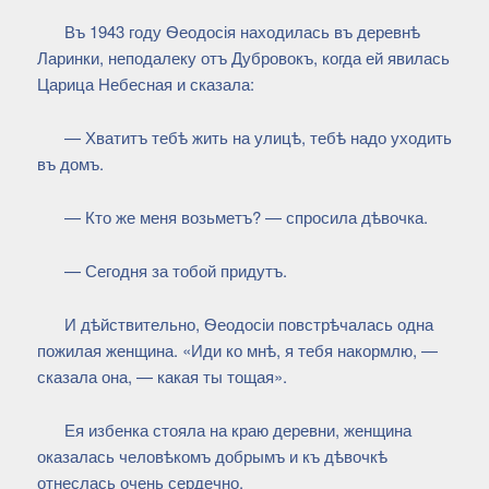
Въ 1943 году Ѳеодосія находилась въ деревнѣ
Ларинки, неподалеку отъ Дубровокъ, когда ей явилась
Царица Небесная и сказала:
— Хватитъ тебѣ жить на улицѣ, тебѣ надо уходить
въ домъ.
— Кто же меня возьметъ? — спросила дѣвочка.
— Сегодня за тобой придутъ.
И дѣйствительно, Ѳеодосіи повстрѣчалась одна
пожилая женщина. «Иди ко мнѣ, я тебя накормлю, —
сказала она, — какая ты тощая».
Ея избенка стояла на краю деревни, женщина
оказалась человѣкомъ добрымъ и къ дѣвочкѣ
отнеслась очень сердечно.