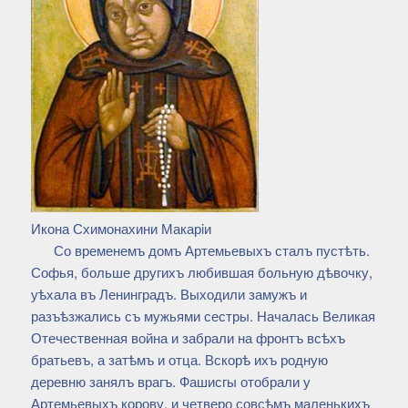
Икона Схимонахини Макарiи
Со временемъ домъ Артемьевыхъ сталъ пустѣть.
Софья, больше другихъ любившая больную дѣвочку,
уѣхала въ Ленинградъ. Выходили замужъ и
разъѣзжались съ мужьями сестры. Началась Великая
Отечественная война и забрали на фронтъ всѣхъ
братьевъ, а затѣмъ и отца. Вскорѣ ихъ родную
деревню занялъ врагъ. Фашисгы отобрали у
Артемьевыхъ корову, и четверо совсѣмъ маленькихъ