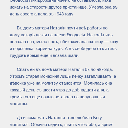
искать на старости другое пристанище. Умерла она въ
день своего ангела въ 1948 году.
Въ домѣ матери Наталіи почти всѣ работы по
дому вскорѣ легли на плечи Ѳеодосіи. На колѣняхъ
ползала она, мыла полъ, обихаживала скотину — козу
и поросенка, кормила куръ. А въ свободное отъ этихъ
трудовъ время еще и вязала шали.
Спать ей въ домѣ матери Наталіи было нѣкогда.
Утромъ старая монахиня лишь печку затапливаетъ, а
дѣвочка уже на молитву становится. Молилась она
каждый день съ шести утра до двѣнадцати дня, а
кромѣ того еще ночью вставала на полунощныя
молитвы.
Да и сама мать Наталья тоже любила Богу
молиться. Обычно сидитъ, шьетъ что-либо, а время