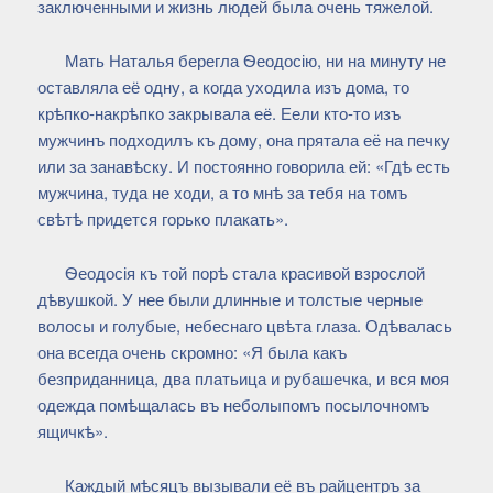
заключенными и жизнь людей была очень тяжелой.
Мать Наталья берегла Ѳеодосію, ни на минуту не
оставляла её одну, а когда уходила изъ дома, то
крѣпко-накрѣпко закрывала её. Еели кто-то изъ
мужчинъ подходилъ къ дому, она прятала её на печку
или за занавѣску. И постоянно говорила ей: «Гдѣ есть
мужчина, туда не ходи, а то мнѣ за тебя на томъ
свѣтѣ придется горько плакать».
Ѳеодосія къ той порѣ стала красивой взрослой
дѣвушкой. У нее были длинные и толстые черные
волосы и голубые, небеснаго цвѣта глаза. Одѣвалась
она всегда очень скромно: «Я была какъ
безприданница, два платьица и рубашечка, и вся моя
одежда помѣщалась въ неболыпомъ посылочномъ
ящичкѣ».
Каждый мѣсяцъ вызывали её въ райцентръ за