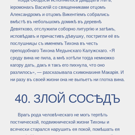
іеромонахъ Василій со священниками отцомъ
Александромъ и отцомъ Викентіемъ собрались
вмѣстѣ въ небольшомъ домикѣ въ деревнѣ
Девятково, отслужили соборно литургію и затѣмъ,
исповѣдавъ и причастивъ дѣвушку, постригли её въ
послушницы съ именемъ Тихона въ честь
преподобнаго Тихона Медынскаго Калужскаго. «Я
сроду вина не пила, а мнѣ хотѣли тогда немножко
кагору дать, дакъ я такъ его пихнула, что оно
разлилось», — разсказывала схимонахиня Макарія. И
ни разу въ своей жизни она не выпьетъ ни глотка вина.
40. ЗЛОЙ СОСѢДЪ
Врагъ рода человѣческаго не могъ терпѣть
постнической, подвижнической жизни Тихоны и
всячески старался нарушить ея покой, помѣшать ея