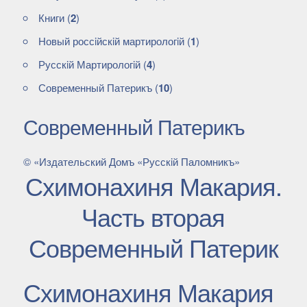
Книги
(
2
)
Новый россiйскiй мартирологiй
(
1
)
Русскiй Мартирологiй
(
4
)
Современный Патерикъ
(
10
)
Современный Патерикъ
© «Издательский Домъ «Русскiй Паломникъ»
Схимонахиня Макария.
Часть вторая
Современный Патерик
Схимонахиня Макария