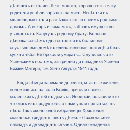
дѣтишекъ остались безъ молока, хорошо хоть телку
родители успѣли зарѣзать на мясо. Невѣстки съ
младенцами стали разъѣзжаться по своимъ роднымъ
домамъ. А вскорѣ и сама мать, забравъ имущество,
уѣзжаетъ въ Калугу къ родному брату. Больная
дѣвочка совсѣмъ одна остается въ большомъ
опустѣвшемъ домѣ въ единственномъ платицѣ и безъ
куска хлѣба. Её бросили умирать... Случилось это
Успенскимъ постомъ, за три дня до праздника Успенія
Божіей Матери, т.е. 25-го Августа 1941 года.
Когда нѣмцы занимали деревню, мѣстные жители,
положившись на волю Божію, привели своихъ
маленькихъ дѣтей въ домъ къ Ѳеодосіи, оставили кто
что могъ изъ продуктовъ, а сами ушли прятаться въ
лѣсъ. Такъ около юной избранницы Христовой
оказалось тридцать шесть дѣтей. «Я зажгла семь
лампадъ и двѣнадцать свѣчей. Однаго младенца