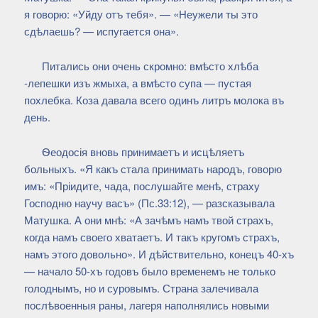
я говорю: «Уйду отъ тебя». — «Неужели ты это
сдѣлаешь? — испугается она».
Питались они очень скромно: вмѣсто хлѣба
-лепешки изъ жмыха, а вмѣсто супа — пустая
похлебка. Коза давала всего одинъ литръ молока въ
день.
Ѳеодосія вновь принимаетъ и исцѣляетъ
больныхъ. «Я какъ стала принимать народъ, говорю
имъ: «Пріидите, чада, послушайте менѣ, страху
Господню научу васъ» (Пс.33:12), — разсказывала
Матушка. А они мнѣ: «А зачѣмъ намъ твой страхъ,
когда намъ своего хватаетъ. И такъ кругомъ страхъ,
намъ этого довольно». И дѣйствительно, конецъ 40-хъ
— начало 50-хъ годовъ было временемъ не только
голоднымъ, но и суровымъ. Страна залечивала
послѣвоенныя раны, лагеря наполнялись новыми