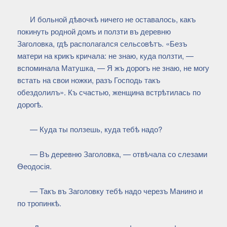
И больной дѣвочкѣ ничего не оставалось, какъ
покинуть родной домъ и ползти въ деревню
Заголовка, гдѣ располагался сельсовѣтъ. «Безъ
матери на крикъ кричала: не знаю, куда ползти, —
вспоминала Матушка, — Я жъ дорогъ не знаю, не могу
встать на свои ножки, разъ Господь такъ
обездолилъ». Къ счастью, женщина встрѣтилась по
дорогѣ.
— Куда ты ползешь, куда тебѣ надо?
— Въ деревню Заголовка, — отвѣчала со слезами
Ѳеодосія.
— Такъ въ Заголовку тебѣ надо черезъ Манино и
по тропинкѣ.