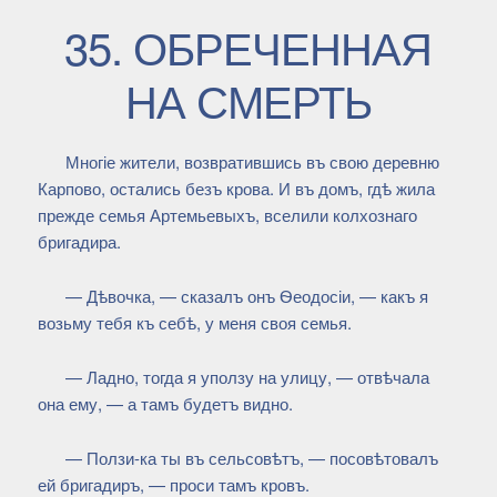
35. ОБРЕЧЕННАЯ
НА СМЕРТЬ
Многіе жители, возвратившись въ свою деревню
Карпово, остались безъ крова. И въ домъ, гдѣ жила
прежде семья Артемьевыхъ, вселили колхознаго
бригадира.
— Дѣвочка, — сказалъ онъ Ѳеодосіи, — какъ я
возьму тебя къ себѣ, у меня своя семья.
— Ладно, тогда я уползу на улицу, — отвѣчала
она ему, — а тамъ будетъ видно.
— Ползи-ка ты въ сельсовѣтъ, — посовѣтовалъ
ей бригадиръ, — проси тамъ кровъ.