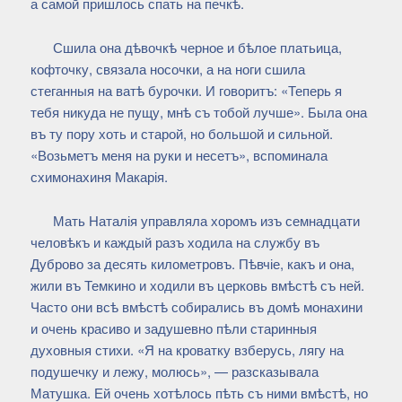
а самой пришлось спать на печкѣ.
Сшила она дѣвочкѣ черное и бѣлое платьица,
кофточку, связала носочки, а на ноги сшила
стеганныя на ватѣ бурочки. И говоритъ: «Теперь я
тебя никуда не пущу, мнѣ съ тобой лучше». Была она
въ ту пору хоть и старой, но большой и сильной.
«Возьметъ меня на руки и несетъ», вспоминала
схимонахиня Макарія.
Мать Наталія управляла хоромъ изъ семнадцати
человѣкъ и каждый разъ ходила на службу въ
Дуброво за десять километровъ. Пѣвчіе, какъ и она,
жили въ Темкино и ходили въ церковь вмѣстѣ съ ней.
Часто они всѣ вмѣстѣ собирались въ домѣ монахини
и очень красиво и задушевно пѣли старинныя
духовныя стихи. «Я на кроватку взберусь, лягу на
подушечку и лежу, молюсь», — разсказывала
Матушка. Ей очень хотѣлось пѣть съ ними вмѣстѣ, но