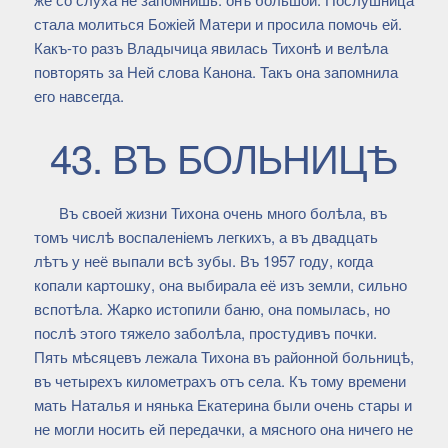
стала молиться Божіей Матери и просила помочь ей.
Какъ-то разъ Владычица явилась Тихонѣ и велѣла
повторять за Ней слова Канона. Такъ она запомнила
его навсегда.
43. ВЪ БОЛЬНИЦѢ
Въ своей жизни Тихона очень много болѣла, въ
томъ числѣ воспаленіемъ легкихъ, а въ двадцать
лѣтъ у неё выпали всѣ зубы. Въ 1957 году, когда
копали картошку, она выбирала её изъ земли, сильно
вспотѣла. Жарко истопили баню, она помылась, но
послѣ этого тяжело заболѣла, простудивъ почки.
Пять мѣсяцевъ лежала Тихона въ районной больницѣ,
въ четырехъ километрахъ отъ села. Къ тому времени
мать Наталья и нянька Екатерина были очень стары и
не могли носить ей передачки, а мясного она ничего не