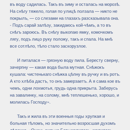
въ воду садилась. Такъ въ зиму и осталась на морозѣ.
На снѣгу тяжело, голая по улицѣ ползала — никто не
покрылъ, — со слезами на глазахъ разсказывала она.
- Подъ сарай залѣзу, закидаюсь кой-чѣмъ, а то въ
снѣгъ зароюсь. Въ снѣгу выкопаю ямку, комочкомъ
лягу, подъ лицо руку положу, такъ и спала. На мнѣ
все сотлѣло, тѣло стало заскорузлое.
И питалася — грязную воду пила. Бересту сверну,
зачерпну — какая вода была мутная. Снѣжокъ
кушала: чистенькаго снѣжка цѣпну въ ручку и въ ротъ.
А кто хлѣба дастъ, то онъ замерзаетъ. А я сама кое въ
чемъ, одни лохмотья, грудь одна прикрыта. Заберусь
на завалинку, на солому, мнѣ теплешенько, хорошо, и
молилась Господу».
Такъ и жила въ эти военныя годы хрупкая и
больная тѣломъ, но значительно возросшая духомъ
дѣвочка. «Очень сильно Богу молилась, молилась