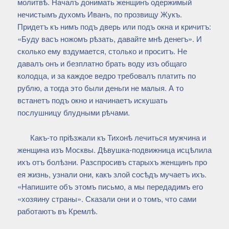
молитвѣ. Началъ донимать женщинъ одержимый
нечистымъ духомъ Иванъ, по прозвищу Жукъ.
Придетъ къ нимъ подъ дверь или подъ окна и кричитъ:
«Буду васъ ножомъ рѣзать, давайте мнѣ денегъ». И
сколько ему вздумается, столько и проситъ. Не
давалъ онъ и безплатно брать воду изъ общаго
колодца, и за каждое ведро требовалъ платить по
рублю, а тогда это были деньги не малыя. А то
встанетъ подъ окно и начинаетъ искушать
послушницу блудными рѣчами.
Какъ-то пріѣзжали къ Тихонѣ лечиться мужчина и
женщина изъ Москвы. Дѣвушка-подвижница исцѣлила
ихъ отъ болѣзни. Разспросивъ старыхъ женщинъ про
ея жизнь, узнали они, какъ злой сосѣдъ мучаетъ ихъ.
«Напишите объ этомъ письмо, а мы передадимъ его
«хозяину страны». Сказали они и о томъ, что сами
работаютъ въ Кремлѣ.