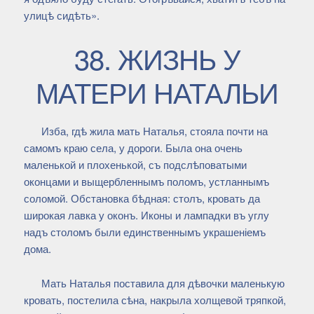
улицѣ сидѣть».
38. ЖИЗНЬ У
МАТЕРИ НАТАЛЬИ
Изба, гдѣ жила мать Наталья, стояла почти на
самомъ краю села, у дороги. Была она очень
маленькой и плохенькой, съ подслѣповатыми
оконцами и выщербленнымъ поломъ, устланнымъ
соломой. Обстановка бѣдная: столъ, кровать да
широкая лавка у оконъ. Иконы и лампадки въ углу
надъ столомъ были единственнымъ украшеніемъ
дома.
Мать Наталья поставила для дѣвочки маленькую
кровать, постелила сѣна, накрыла холщевой тряпкой,