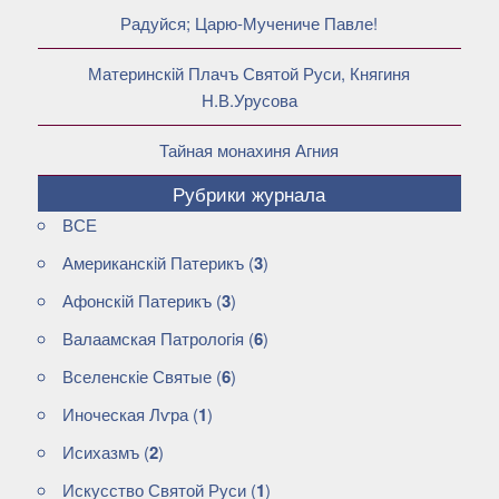
Радуйся; Царю-Мучениче Павле!
Материнскiй Плачъ Святой Руси, Княгиня
Н.В.Урусова
Тайная монахиня Агния
Рубрики журнала
ВСЕ
Американскiй Патерикъ
(
3
)
Афонскiй Патерикъ
(
3
)
Валаамская Патрологiя
(
6
)
Вселенскiе Святые
(
6
)
Иноческая Лѵра
(
1
)
Исихазмъ
(
2
)
Искусство Святой Руси
(
1
)