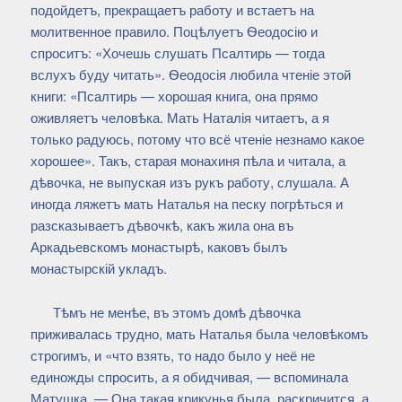
подойдетъ, прекращаетъ работу и встаетъ на
молитвенное правило. Поцѣлуетъ Ѳеодосію и
спроситъ: «Хочешь слушать Псалтирь — тогда
вслухъ буду читать». Ѳеодосія любила чтеніе этой
книги: «Псалтирь — хорошая книга, она прямо
оживляетъ человѣка. Мать Наталія читаетъ, а я
только радуюсь, потому что всё чтеніе незнамо какое
хорошее». Такъ, старая монахиня пѣла и читала, а
дѣвочка, не выпуская изъ рукъ работу, слушала. А
иногда ляжетъ мать Наталья на песку погрѣться и
разсказываетъ дѣвочкѣ, какъ жила она въ
Аркадьевскомъ монастырѣ, каковъ былъ
монастырскій укладъ.
Тѣмъ не менѣе, въ этомъ домѣ дѣвочка
приживалась трудно, мать Наталья была человѣкомъ
строгимъ, и «что взять, то надо было у неё не
единожды спросить, а я обидчивая, — вспоминала
Матушка. — Она такая крикунья была, раскричится, а