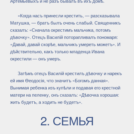
Артемьевыхъ и не разъ бывалъ въ ихъ домѣ.
«Когда насъ принесли крестить, — разсказывала
Матушка, — братъ былъ очень слабый. Священникъ
сказалъ: «Сначала окрестимъ мальчика, потомъ
дѣвочку». Отецъ Василій поторапливалъ пономаря:
«Давай, давай скорѣе, мальчикъ умереть можетъ». И
дѣйствительно, какъ только младенца Ивана
окрестили — онъ умеръ.
Затѣмъ отецъ Василій крестилъ дѣвочку и нарекъ
ей имя Ѳеодосія, что значитъ «Богомъ данная».
Вынимая ребенка изъ купѣли и подавая его крестной
матери на пеленку, онъ сказалъ: «Дѣвочка хорошая:
жить будетъ, а ходить не будетъ».
2. СЕМЬЯ