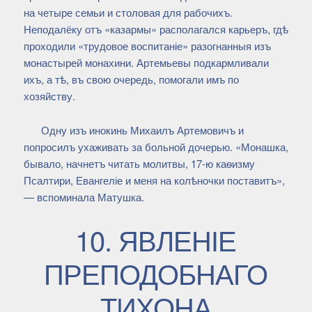
на четыре семьи и столовая для рабочихъ.
Неподалёку отъ «казармы» располагался карьеръ, гдѣ
проходили «трудовое воспитаніе» разогнанныя изъ
монастырей монахини. Артемьевы подкармливали
ихъ, а тѣ, въ свою очередь, помогали имъ по
хозяйству.
Одну изъ инокинь Михаилъ Артемовичъ и
попросилъ ухаживать за больной дочерью. «Монашка,
бывало, начнетъ читать молитвы, 17-ю каѳизму
Псалтири, Евангеліе и меня на колѣночки поставитъ»,
— вспоминала Матушка.
10. ЯВЛЕНІЕ
ПРЕПОДОБНАГО
ТИХОНА