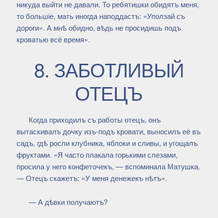
никуда выйти не давали. То ребятишки обидятъ меня,
то большіе, мать иногда наподдастъ: «Уползай съ
дороги». А мнѣ обидно, вѣдь не просидишь подъ
кроватью всё время».
8. ЗАБОТЛИВЫЙ
ОТЕЦЪ
Когда приходилъ съ работы отецъ, онъ
вытаскивалъ дочку изъ-подъ кровати, выносилъ её въ
садъ, гдѣ росли клубника, яблоки и сливы, и угощалъ
фруктами. «Я часто плакала горькими слезами,
просила у него конфеточекъ, — вспоминала Матушка.
— Отецъ скажетъ: «У меня денежекъ нѣтъ».
— А дѣвки получаютъ?