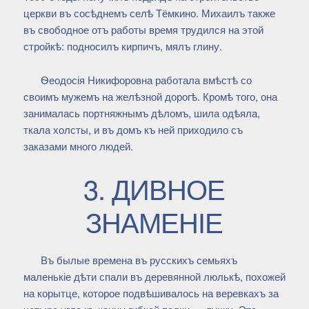
церкви въ сосѣднемъ селѣ Тёмкино. Михаилъ также
въ свободное отъ работы время трудился на этой
стройкѣ: подносилъ кирпичъ, мялъ глину.
Ѳеодосія Никифоровна работала вмѣстѣ со
своимъ мужемъ на желѣзной дорогѣ. Кромѣ того, она
занималась портняжнымъ дѣломъ, шила одѣяла,
ткала холсты, и въ домъ къ ней приходило съ
заказами много людей.
3. ДИВНОЕ
ЗНАМЕНІЕ
Въ былые времена въ русскихъ семьяхъ
маленькіе дѣти спали въ деревянной люлькѣ, похожей
на корытце, которое подвѣшивалось на веревкахъ за