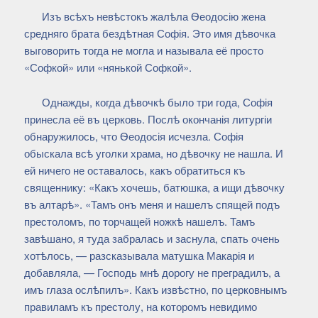
Изъ всѣхъ невѣстокъ жалѣла Ѳеодосію жена
средняго брата бездѣтная Софія. Это имя дѣвочка
выговорить тогда не могла и называла её просто
«Софкой» или «нянькой Софкой».
Однажды, когда дѣвочкѣ было три года, Софія
принесла её въ церковь. Послѣ окончанія литургіи
обнаружилось, что Ѳеодосія исчезла. Софія
обыскала всѣ уголки храма, но дѣвочку не нашла. И
ей ничего не оставалось, какъ обратиться къ
священнику: «Какъ хочешь, батюшка, а ищи дѣвочку
въ алтарѣ». «Тамъ онъ меня и нашелъ спящей подъ
престоломъ, по торчащей ножкѣ нашелъ. Тамъ
завѣшано, я туда забралась и заснула, спать очень
хотѣлось, — разсказывала матушка Макарія и
добавляла, — Господь мнѣ дорогу не преградилъ, а
имъ глаза ослѣпилъ». Какъ извѣстно, по церковнымъ
правиламъ къ престолу, на которомъ невидимо