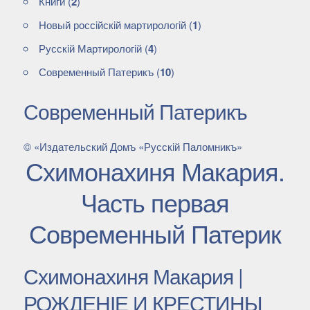
Книги
(
2
)
Новый россiйскiй мартирологiй
(
1
)
Русскiй Мартирологiй
(
4
)
Современный Патерикъ
(
10
)
Современный Патерикъ
© «Издательский Домъ «Русскiй Паломникъ»
Схимонахиня Макария.
Часть первая
Современный Патерик
Схимонахиня Макария |
РОЖДЕНІЕ И КРЕСТИНЫ