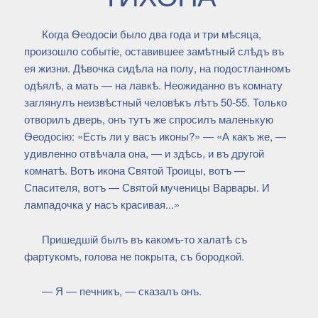
Когда Ѳеодосіи было два года и три мѣсяца,
произошло событіе, оставившее замѣтный слѣдъ въ
ея жизни. Дѣвочка сидѣла на полу, на подостланномъ
одѣялѣ, а мать — на лавкѣ. Неожиданно въ комнату
заглянулъ неизвѣстный человѣкъ лѣтъ 50-55. Только
отворилъ дверь, онъ тутъ же спросилъ маленькую
Ѳеодосію: «Есть ли у васъ иконы?» — «А какъ же, —
удивленно отвѣчала она, — и здѣсь, и въ другой
комнатѣ. Вотъ икона Святой Троицы, вотъ —
Спасителя, вотъ — Святой мученицы Варвары. И
лампадочка у насъ красивая...»
Пришедшій былъ въ какомъ-то халатѣ съ
фартукомъ, голова не покрыта, съ бородкой.
— Я — печникъ, — сказалъ онъ.