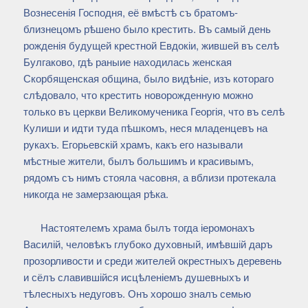
Вознесенія Господня, её вмѣстѣ съ братомъ-
близнецомъ рѣшено было крестить. Въ самый день
рожденія будущей крестной Евдокіи, жившей въ селѣ
Булгаково, гдѣ раныие находилась женская
Скорбященская община, было видѣніе, изъ котораго
слѣдовало, что крестить новорожденную можно
только въ церкви Великомученика Георгія, что въ селѣ
Кулиши и идти туда пѣшкомъ, неся младенцевъ на
рукахъ. Егорьевскій храмъ, какъ его называли
мѣстные жители, былъ большимъ и красивымъ,
рядомъ съ нимъ стояла часовня, а вблизи протекала
никогда не замерзающая рѣка.
Настоятелемъ храма былъ тогда іеромонахъ
Василій, человѣкъ глубоко духовный, имѣвшій даръ
прозорливости и среди жителей окрестныхъ деревень
и сёлъ славившійся исцѣленіемъ душевныхъ и
тѣлесныхъ недуговъ. Онъ хорошо зналъ семью