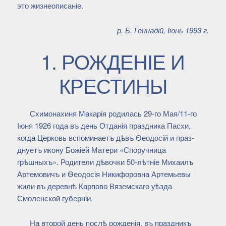
это жизнеописаніе.
р. Б. Геннадій, Іюнь 1993 г.
1. РОЖДЕНІЕ И
КРЕСТИНЫ
Схимонахиня Макарія родилась 29-го Мая/11-го
Іюня 1926 года въ день Отданія праздника Пасхи,
когда Церковь вспоминаетъ дѣвъ Ѳеодосій и праз-
днуетъ икону Божіей Матери «Споручница
грѣшныхъ». Родители дѣвочки 50-лѣтніе Михаилъ
Артемовичъ и Ѳеодосія Никифоровна Артемьевы
жили въ деревнѣ Карпово Вяземскаго уѣзда
Смоленской губерніи.
На второй день послѣ рожденія, въ праздникъ