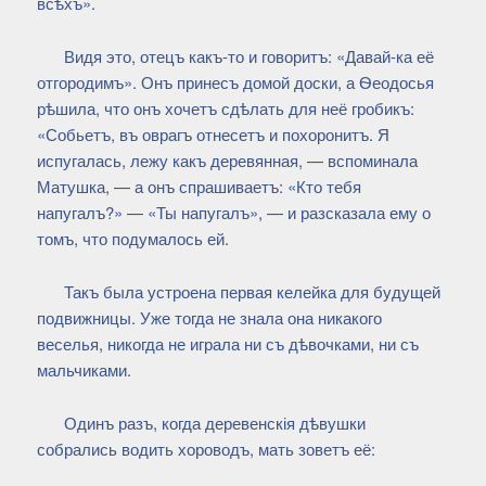
всѣхъ».
Видя это, отецъ какъ-то и говоритъ: «Давай-ка её
отгородимъ». Онъ принесъ домой доски, а Ѳеодосья
рѣшила, что онъ хочетъ сдѣлать для неё гробикъ:
«Собьетъ, въ оврагъ отнесетъ и похоронитъ. Я
испугалась, лежу какъ деревянная, — вспоминала
Матушка, — а онъ спрашиваетъ: «Кто тебя
напугалъ?» — «Ты напугалъ», — и разсказала ему о
томъ, что подумалось ей.
Такъ была устроена первая келейка для будущей
подвижницы. Уже тогда не знала она никакого
веселья, никогда не играла ни съ дѣвочками, ни съ
мальчиками.
Одинъ разъ, когда деревенскія дѣвушки
собрались водить хороводъ, мать зоветъ её: