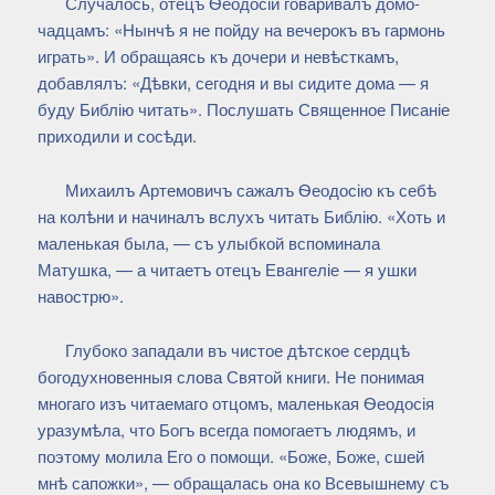
Случалось, отецъ Ѳеодосіи говаривалъ домо-
чадцамъ: «Нынчѣ я не пойду на вечерокъ въ гармонь
играть». И обращаясь къ дочери и невѣсткамъ,
добавлялъ: «Дѣвки, сегодня и вы сидите дома — я
буду Библію читать». Послушать Священное Писаніе
приходили и сосѣди.
Михаилъ Артемовичъ сажалъ Ѳеодосію къ себѣ
на колѣни и начиналъ вслухъ читать Библію. «Хоть и
маленькая была, — съ улыбкой вспоминала
Матушка, — а читаетъ отецъ Евангеліе — я ушки
навострю».
Глубоко западали въ чистое дѣтское сердцѣ
богодухновенныя слова Святой книги. Не понимая
многаго изъ читаемаго отцомъ, маленькая Ѳеодосія
уразумѣла, что Богъ всегда помогаетъ людямъ, и
поэтому молила Его о помощи. «Боже, Боже, сшей
мнѣ сапожки», — обращалась она ко Всевышнему съ