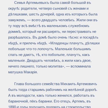
Семья Артемьевыхъ была самой большой въ
округѣ: родители, четверо сыновей съ женами и
дѣтишками, шесть дочерей, одна изъ которыхъ была
замужемъ, — всего двадцать человѣкъ. Жили они въ
ту пору всѣ вмѣстѣ въ маленькомъ служебномъ
домикѣ, который ни расширять, ни перестраивать не
разрѣшалось. Въ домѣ было очень тѣсно: и посидѣть
нѣгдѣ, и прилечь нѣгдѣ. «Младенцы плачутъ, дѣтишки
побольше что-то лопочутъ. Маленькіе большимъ
спать не даютъ, тѣ, кто поболыпе, плачутъ, какъ
маленькіе. Двадцать человѣкъ, а жили какъ двое,
ничего лишнего, только молитва», — вспоминала
матушка Макарія.
Глава большого семейства Михаилъ Артемовичъ
былъ тогда старшимъ рабочимъ на желѣзной дорогѣ.
А въ молодости, какъ только женился, работалъ въ
бараночной, пёкъ баранки. Его отецъ, Артемъ, въ
1890-е годы получилъ подрядъ на строительство