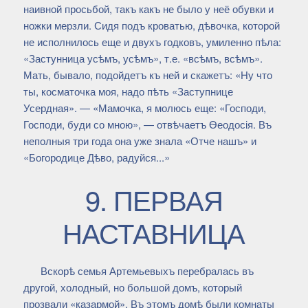
наивной просьбой, такъ какъ не было у неё обувки и
ножки мерзли. Сидя подъ кроватью, дѣвочка, которой
не исполнилось еще и двухъ годковъ, умиленно пѣла:
«Застунница усѣмъ, усѣмъ», т.е. «всѣмъ, всѣмъ».
Мать, бывало, подойдетъ къ ней и скажетъ: «Ну что
ты, косматочка моя, надо пѣть «Заступнице
Усердная». — «Мамочка, я молюсь еще: «Господи,
Господи, буди со мною», — отвѣчаетъ Ѳеодосія. Въ
неполныя три года она уже знала «Отче нашъ» и
«Богородице Дѣво, радуйся...»
9. ПЕРВАЯ
НАСТАВНИЦА
Вскорѣ семья Артемьевыхъ перебралась въ
другой, холодный, но большой домъ, который
прозвали «казармой». Въ этомъ домѣ были комнаты