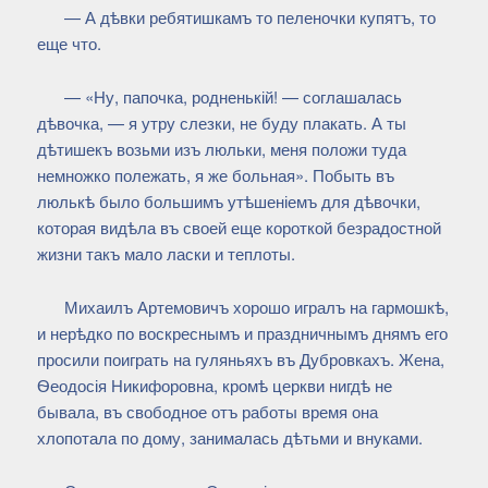
— А дѣвки ребятишкамъ то пеленочки купятъ, то
еще что.
— «Ну, папочка, родненькій! — соглашалась
дѣвочка, — я утру слезки, не буду плакать. А ты
дѣтишекъ возьми изъ люльки, меня положи туда
немножко полежать, я же больная». Побыть въ
люлькѣ было большимъ утѣшеніемъ для дѣвочки,
которая видѣла въ своей еще короткой безрадостной
жизни такъ мало ласки и теплоты.
Михаилъ Артемовичъ хорошо игралъ на гармошкѣ,
и нерѣдко по воскреснымъ и праздничнымъ днямъ его
просили поиграть на гуляньяхъ въ Дубровкахъ. Жена,
Ѳеодосія Никифоровна, кромѣ церкви нигдѣ не
бывала, въ свободное отъ работы время она
хлопотала по дому, занималась дѣтьми и внуками.