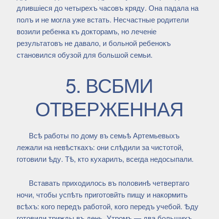
длившіеся до четырехъ часовъ кряду. Она падала на
полъ и не могла уже встать. Несчастные родители
возили ребенка къ докторамъ, но леченіе
результатовъ не давало, и больной ребенокъ
становился обузой для большой семьи.
5. ВСБМИ
ОТВЕРЖЕННАЯ
Всѣ работы по дому въ семьѣ Артемьевыхъ
лежали на невѣсткахъ: они слѣдили за чистотой,
готовили ѣду. Тѣ, кто кухарилъ, всегда недосыпали.
Вставать приходилось въ половинѣ четвертаго
ночи, чтобы успѣть приготовйть пищу и накормить
всѣхъ: кого передъ работой, кого передъ учебой. Ѣду
готовили трижды въ день. Утромъ — два большихъ