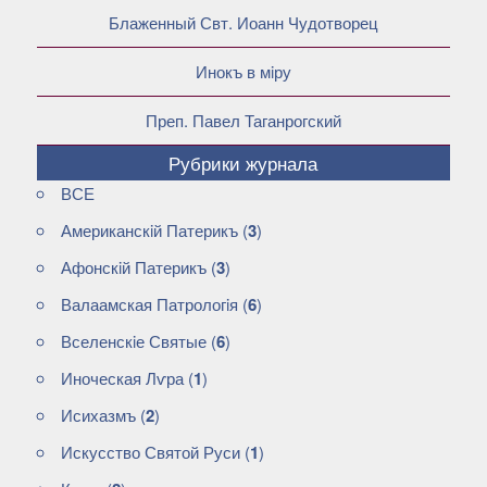
Блаженный Свт. Иоанн Чудотворец
Инокъ в мiру
Преп. Павел Таганрогский
Рубрики журнала
ВСЕ
Американскiй Патерикъ
(
3
)
Афонскiй Патерикъ
(
3
)
Валаамская Патрологiя
(
6
)
Вселенскiе Святые
(
6
)
Иноческая Лѵра
(
1
)
Исихазмъ
(
2
)
Искусство Святой Руси
(
1
)