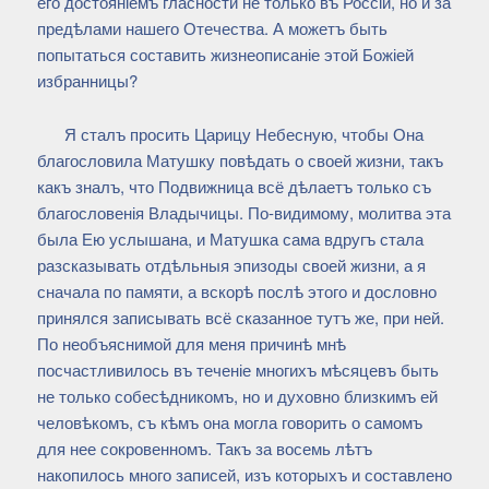
его достояніемъ гласности не только въ Россіи, но и за
предѣлами нашего Отечества. А можетъ быть
попытаться составить жизнеописаніе этой Божіей
избранницы?
Я сталъ просить Царицу Небесную, чтобы Она
благословила Матушку повѣдать о своей жизни, такъ
какъ зналъ, что Подвижница всё дѣлаетъ только съ
благословенія Владычицы. По-видимому, молитва эта
была Ею услышана, и Матушка сама вдругъ стала
разсказывать отдѣльныя эпизоды своей жизни, а я
сначала по памяти, а вскорѣ послѣ этого и дословно
принялся записывать всё сказанное тутъ же, при ней.
По необъяснимой для меня причинѣ мнѣ
посчастливилось въ теченіе многихъ мѣсяцевъ быть
не только собесѣдникомъ, но и духовно близкимъ ей
человѣкомъ, съ кѣмъ она могла говорить о самомъ
для нее сокровенномъ. Такъ за восемь лѣтъ
накопилось много записей, изъ которыхъ и составлено