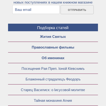
новых поступлениях в нашем книжном магазине
Подборка статей
Жития Святых
Православные фильмы
Об именинах
Посещения Рая Преп. Ioной Кiевскимъ
Блаженный страдалецъ Феодоръ
Старец Василиск: о Iисусовой молитве
Тайная монахиня Агния