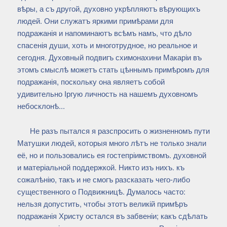
вѣры, а съ другой, духовно укрѣпляютъ вѣрующихъ
людей. Они служатъ яркими примѣрами для
подражанія и напоминаютъ всѣмъ намъ, что дѣло
спасенія души, хоть и многотрудное, но реальное и
сегодня. Духовный подвигъ схимонахини Макаріи въ
этомъ смыслѣ можетъ стать цѣннымъ примѣромъ для
подражанія, поскольку она являетъ собой
удивительно Іргую личность на нашемъ духовномъ
небосклонѣ...
Не разъ пытался я разспросить о жизненномъ пути
Матушки людей, которыя много лѣтъ не только знали
её, но и пользовались ея гостепріимствомъ. духовной
и матеріальной поддержкой. Никто изъ нихъ. къ
сожалѣнію, такъ и не смогъ разсказать чего-либо
существенного о Подвижницѣ. Думалось часто:
нельзя допустить, чтобы этотъ великій примѣръ
подражанія Христу остался въ забвеніи; какъ сдѣлать