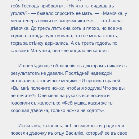
тебя Господь прибралъ». «Ну что ты сидишь въ
уголкѣ?» — бывало спроситъ её мать. — «Мамочка, у
меня теперь ножки не выпрямляются», — отвѣчала
дѣвочка. До трехъ лѣтъ она хоть и плохо, но все же
ходила, а когда чувствовала, что не могла стоять,
тогда за стѣнку держалась. А съ трехъ годовъ, по
словамъ Матушки, она «не ходила ни капли».
И послѣдующіе обращенія къ докторамъ никакихъ
результатовъ не давали. Послѣдней надеждой
оставались столичные медики. «Я просила врачей:
«Вы мнѣ полечите ножки, чтобы я ходила! Что же вы
не лечите?» Они меня на рукахъ всё носили и
говорили съ жалостью: «Феёнушка, какая же ты
хорошая дѣвочка, только ножки не ходятъ».
Испытавъ, казалось, всѣ возможности, родители
повезли дѣвочку къ отцу Василію, который её въ свое