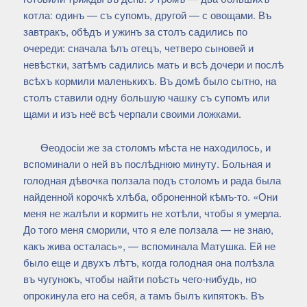
котла: одинъ — съ супомъ, другой — с овощами. Въ
завтракъ, обѣдъ и ужинъ за столъ садились по
очереди: сначала ѣлъ отецъ, четверо сыновей и
невѣстки, затѣмъ садились мать и всѣ дочери и послѣ
всѣхъ кормили маленькихъ. Въ домѣ было сытно, на
столъ ставили одну большую чашку съ супомъ или
щами и изъ неё всѣ черпали своими ложками.
Ѳеодосіи же за столомъ мѣста не находилось, и
вспоминали о ней въ послѣднюю минуту. Больная и
голодная дѣвочка ползала подъ столомъ и рада была
найденной корочкѣ хлѣба, оброненной кѣмъ-то. «Они
меня не жалѣли и кормить не хотѣли, чтобы я умерла.
До того меня сморили, что я еле ползала — не знаю,
какъ жива осталась», — вспоминала Матушка. Ей не
было еще и двухъ лѣтъ, когда голодная она полѣзла
въ чугунокъ, чтобы найти поѣсть чего-нибудь, но
опрокинула его на себя, а тамъ былъ кипятокъ. Въ