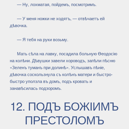
— Ну, лохматая, пойдемъ, посмотримъ.
— У меня ножки не ходятъ, — отвѣчаетъ ей
дѣвочка.
— Я тебя на руки возьму.
Мать сѣла на лавку, посадила больную Ѳеодосію
на колѣни. Дѣвушки завели хороводъ, запѣли пѣсню
«Зеленъ туманъ при долинѣ». Услышавъ пѣніе,
дѣвочка соскользнула съ колѣнъ матери и быстро-
быстро уползла въ домъ, подъ кровать и
занавѣсилась подзоромъ.
12. ПОДЪ БОЖІИМЪ
ПРЕСТОЛОМЪ