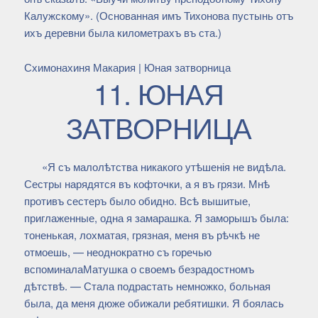
Калужскому». (Основанная имъ Тихонова пустынь отъ
ихъ деревни была километрахъ въ ста.)
Схимонахиня Макария | Юная затворница
11. ЮНАЯ
ЗАТВОРНИЦА
«Я съ малолѣтства никакого утѣшенія не видѣла.
Сестры нарядятся въ кофточки, а я въ грязи. Мнѣ
противъ сестеръ было обидно. Всѣ вышитые,
приглаженные, одна я замарашка. Я заморышъ была:
тоненькая, лохматая, грязная, меня въ рѣчкѣ не
отмоешь, — неоднократно съ горечью
вспоминалаМатушка о своемъ безрадостномъ
дѣтствѣ. — Стала подрастать немножко, больная
была, да меня дюже обижали ребятишки. Я боялась