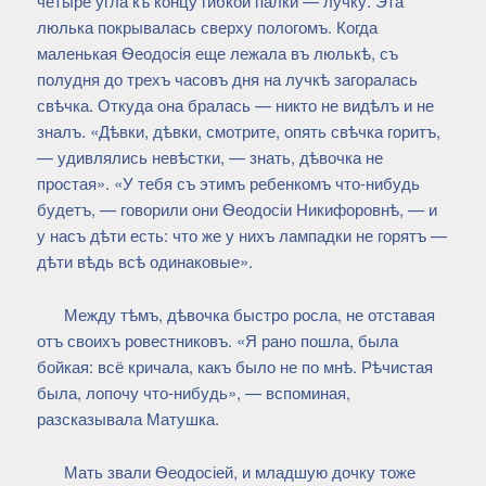
четыре угла къ концу гибкой палки — лучку. Эта
люлька покрывалась сверху пологомъ. Когда
маленькая Ѳеодосія еще лежала въ люлькѣ, съ
полудня до трехъ часовъ дня на лучкѣ загоралась
свѣчка. Откуда она бралась — никто не видѣлъ и не
зналъ. «Дѣвки, дѣвки, смотрите, опять свѣчка горитъ,
— удивлялись невѣстки, — знать, дѣвочка не
простая». «У тебя съ этимъ ребенкомъ что-нибудь
будетъ, — говорили они Ѳеодосіи Никифоровнѣ, — и
у насъ дѣти есть: что же у нихъ лампадки не горятъ —
дѣти вѣдь всѣ одинаковые».
Между тѣмъ, дѣвочка быстро росла, не отставая
отъ своихъ ровестниковъ. «Я рано пошла, была
бойкая: всё кричала, какъ было не по мнѣ. Рѣчистая
была, лопочу что-нибудь», — вспоминая,
разсказывала Матушка.
Мать звали Ѳеодосіей, и младшую дочку тоже