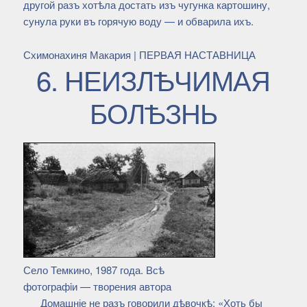
другой разъ хотѣла достать изъ чугунка картошину,
сунула руки въ горячую воду — и обварила ихъ.
Схимонахиня Макария | ПЕРВАЯ НАСТАВНИЦА
6. НЕИЗЛѢЧИМАЯ
БОЛѢЗНЬ
Село Темкино, 1987 года. Всѣ
фотографiи — творения автора
Домашніе не разъ говорили дѣвочкѣ: «Хоть бы