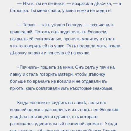
— Нѣтъ, ты не печникъ, — возразила дѣвочка, — а
батюшка. Ты меня спаси, у меня ножки не ходятъ!
— Терпи — такъ угодно Господу, — разъяснилъ
пришедшій. Потомъ онъ подошелъ къ Ѳеодосіи,
накрылъ её епитрахилью, прочелъ молитву и сталъ
что-то говорить ей на ушко. Тутъ подошла мать, взяла
дѣвочку на руки и понесла её на кухню.
«Печникъ» пошелъ за ними. Онъ селъ у печи на
лавку и сталъ говорить матери, чтобы дѣвочку
больше по врачамъ не возили и не отдавали въ
пріютъ, какъ совѣтовали имъ нѣкоторые знакомые.
Когда «печникъ» сидѣлъ на лавкѣ, полы его
верхней одежды разошлись и изъ-подъ нея Ѳеодосія
увидѣла свѣтящееся одѣяніе, отъ котораго
разливался удивительный неземной ароматъ. Уходя
онъ сказалъ: «Выучи молитву преподобному Тихону