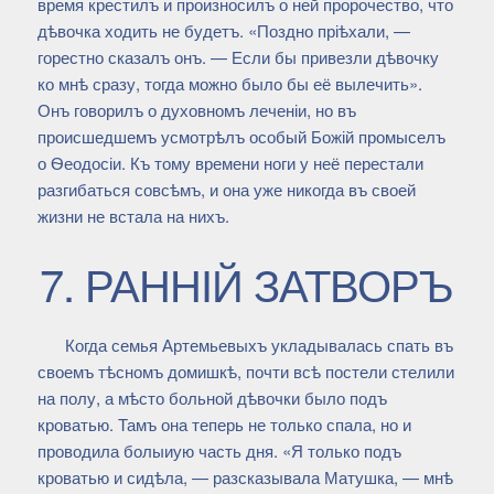
время крестилъ и произносилъ о ней пророчество, что
дѣвочка ходить не будетъ. «Поздно пріѣхали, —
горестно сказалъ онъ. — Если бы привезли дѣвочку
ко мнѣ сразу, тогда можно было бы её вылечить».
Онъ говорилъ о духовномъ леченіи, но въ
происшедшемъ усмотрѣлъ особый Божій промыселъ
о Ѳеодосіи. Къ тому времени ноги у неё перестали
разгибаться совсѣмъ, и она уже никогда въ своей
жизни не встала на нихъ.
7. РАННІЙ ЗАТВОРЪ
Когда семья Артемьевыхъ укладывалась спать въ
своемъ тѣсномъ домишкѣ, почти всѣ постели стелили
на полу, а мѣсто больной дѣвочки было подъ
кроватью. Тамъ она теперь не только спала, но и
проводила болыиую часть дня. «Я только подъ
кроватью и сидѣла, — разсказывала Матушка, — мнѣ