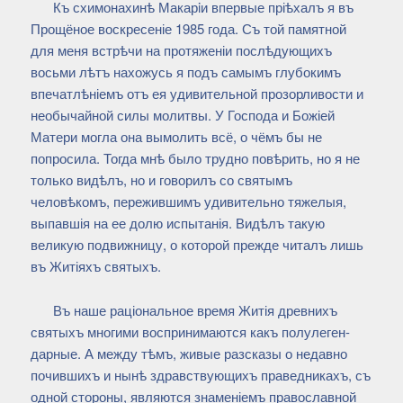
Къ схимонахинѣ Макарiи впервые пріѣхалъ я въ
Прощёное воскресеніе 1985 года. Съ той памятной
для меня встрѣчи на протяженіи послѣдующихъ
восьми лѣтъ нахожусь я подъ самымъ глубокимъ
впечатлѣніемъ отъ ея удивительной прозорливости и
необычайной силы молитвы. У Господа и Божіей
Матери могла она вымолить всё, о чёмъ бы не
попросила. Тогда мнѣ было трудно повѣрить, но я не
только видѣлъ, но и говорилъ со святымъ
человѣкомъ, пережившимъ удивительно тяжелыя,
выпавшія на ее долю испытанія. Видѣлъ такую
великую подвижницу, о которой прежде читалъ лишь
въ Житіяхъ святыхъ.
Въ наше раціональное время Житія древнихъ
святыхъ многими воспринимаются какъ полулеген-
дарные. А между тѣмъ, живые разсказы о недавно
почившихъ и нынѣ здравствующихъ праведникахъ, съ
одной стороны, являются знаменіемъ православной