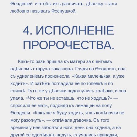
Ѳеодосіей, и чтобы ихъ различать, дѣвочку стали
любовно называть Феёнушкой.
4. ИСПОЛНЕНІЕ
ПРОРОЧЕСТВА.
Какъ-то разъ пришла къ матери за сшитымъ
одѣяломъ старуха-заказчица. Глядя на Ѳеодосію, она
съ удивленіемъ произнесла: «Какая маленькая, а уже
ходитъ». И затѣмъ погладила её по гопѳвкѣ и по
спинкѣ. Тутъ же у дѣвочки подогнулись колѣнки, и она
упала. «Что же ты не встаешь, что не ходишь?» —
спросила её мать, подойдя къ лежащей на полу
Ѳеодосіи. «Какъ же я буду ходить, я жъ колѣночки не
могу разогнуть», — отвѣчала дѣвочка. Съ того
времени у неё заболѣли ноги: день она ходила, а на
другой её одолѣвалъ недугъ, случались припадки,