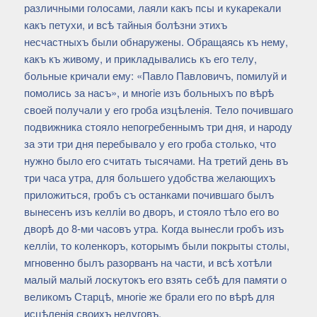
различными голосами, лаяли какъ псы и кукарекали
какъ петухи, и всѣ тайныя болѣзни этихъ
несчастныхъ были обнаружены. Обращаясь къ нему,
какъ къ живому, и прикладывались къ его телу,
больные кричали ему: «Павло Павловичъ, помилуй и
помолись за насъ», и многiе изъ больныхъ по вѣрѣ
своей получали у его гроба изцѣленiя. Тело почившаго
подвижника стояло непогребеннымъ три дня, и народу
за эти три дня перебывало у его гроба столько, что
нужно было его считать тысячами. На третий день въ
три часа утра, для большего удобства желающихъ
приложиться, гробъ съ останками почившаго былъ
вынесенъ изъ келлiи во дворъ, и стояло тѣло его во
дворѣ до 8-ми часовъ утра. Когда вынесли гробъ изъ
келлiи, то коленкоръ, которымъ были покрыты столы,
мгновенно былъ разорванъ на части, и всѣ хотѣли
малый малый лоскутокъ его взять себѣ для памяти о
великомъ Старцѣ, многіе же брали его по вѣрѣ для
исцѣленія своихъ недуговъ.