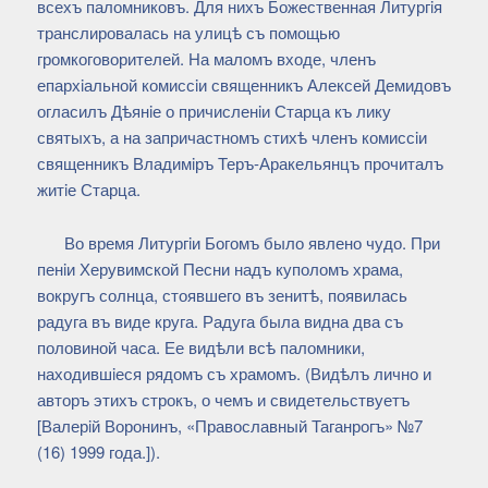
всехъ паломниковъ. Для нихъ Божественная Литургiя
транслировалась на улицѣ съ помощью
громкоговорителей. На маломъ входе, членъ
епархiальной комиссiи священникъ Алексей Демидовъ
огласилъ Дѣянiе о причисленiи Старца къ лику
святыхъ, а на запричастномъ стихѣ членъ комиссiи
священникъ Владимiръ Теръ-Аракельянцъ прочиталъ
житiе Старца.
Во время Литургiи Богомъ было явлено чудо. При
пенiи Херувимской Песни надъ куполомъ храма,
вокругъ солнца, стоявшего въ зенитѣ, появилась
радуга въ виде круга. Радуга была видна два съ
половиной часа. Ее видѣли всѣ паломники,
находившiеся рядомъ съ храмомъ. (Видѣлъ лично и
авторъ этихъ строкъ, о чемъ и свидетельствуетъ
[Валерiй Воронинъ, «Православный Таганрогъ» №7
(16) 1999 года.]).