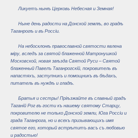
Ликуетъ нынѣ Церковь Небесная и Земная!
Ныне день радости на Донской землѣ, во градѣ
Таганрогѣ и въ Россiи.
На небосклонѣ православной святости явлена
мiру, вследъ за святой блаженной Матронушкой
Московской, новая звѣзда Святой Руси – Святой
блаженный Павелъ Таганрогскiй, покровитель въ
напастяхъ, заступникъ и помощникъ въ бѣдахъ,
питатель въ нуждѣ и гладѣ.
Братья и сестры! Прiѣзжайте въ славный градъ
Таганiй Рог въ гости къ нашему святому Старцу,
покровителю не только Донской земли, Юга Россiи и
града Таганрога, но и всехъ призывающихъ имя
святое его, который встрѣтитъ васъ съ любовью
и радостью!