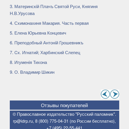
Материнскiй Плачъ Святой Руси, Княгиня
Н.В.Урусова
Схимонахиня Макария. Часть первая
Елена Юрьевна Концевич
Преподобный Антонiй Грошевникъ
Cх. Игнатий; Харбинский Слепец
Игуменiя Тихона
О. Владимир Шикин
Отзывы покупателей
©
Православное издательство "Русский паломник".
rp@idrp.ru
,
8 (800) 775-04-31
(по России бесплатно),
+7 (495) 22-55-441