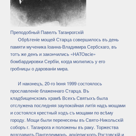
Преподобный Павелъ Таганрогскiй
Обрѣтенiе мощей Старца совершилось въ день
памяти мученика Iоанна-Владимира Сербскаго, въ
тотъ же денъ и закончились «НАТОвсiе»
бомбардировки Сербiи, когда молились у его
гробницы о дарованiи мира.
И наконецъ, 20-го Iюня 1999 состоялось
прославленiе блаженнаго Старца. Въ
кладбищенскомъ храмѣ Всехъ Святыхъ была
отслужена последняя заупокойная литiя надъ мощами
и состоялся крестный ходъ съ мощами по всѣму
городу. Мощи были перенесены въ Свято-Никольскiй
соборъ г. Таганрога и положены въ раку. Торжества
возглавилъ Пантелеимонъ, архiепископъ Ростовскiй и