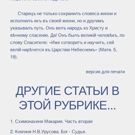
Старецъ не только сохранилъ словеса жизни и
исполнилъ ихъ въ своей жизни, но и другимъ
указывалъ путь. Онъ велъ народъ ко Христу и
вѣчному спасенію. Да! Онъ былъ великій человѣкъ, по
слову Спасителя: «Иже сотворитъ и научитъ, сей
велій нарѣчется въ Царствіи Небеснемъ» (Матѳ. 5,
19).
версия для печати
ДРУГИЕ СТАТЬИ В
ЭТОЙ РУБРИКЕ...
Схимонахиня Макария. Часть вторая
Княгиня Н.В.Урусова. Бог - Судья.