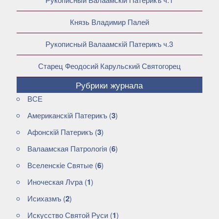
Князь Владимир Палей
Рукописный Валаамскiй Патерикъ ч.3
Старец Феодосий Карульский Святогорец
Рубрики журнала
ВСЕ
Американскiй Патерикъ
(
3
)
Афонскiй Патерикъ
(
3
)
Валаамская Патрологiя
(
6
)
Вселенскiе Святые
(
6
)
Иноческая Лѵра
(
1
)
Исихазмъ
(
2
)
Искусство Святой Руси
(
1
)