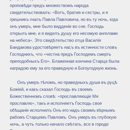
проповѣди предъ множествомъ народа
свидетельствовалъ: «Вотъ, братия и сестры, и я
грешникъ гналъ Павла Павловича, но въ ту ночь, кгда
онъ умеръ, мне было видденiе во сне. Господь
открылъ мне, и я виделъ душу его несомую ангелами
на небеса». Это свидѣтельство отца Василiя
Бандакова удостовѣряетъ насъ въ истинности словъ
Господнихъ, что «честна предъ Господемъ смерть
преподобныхъ Его». Блаженная кончина Старца была
наградою ему за его праведную и Богоугодную жизнь.
Онъ умеръ тѣломъ, но праведныхъ души въ руцѣ
Божiей, и какъ сказал Господь въ своемъ
Божественномъ словѣ: «прославляющiе Мя
прославлю», такъ и исполняетъ Господь свое
обѣщанiе исполнилъ Онъ его надъ своимъ вѣрнымъ
рабомъ Старцемъ Павломъ. Онъ умеръ въ глубокую
ночь, а чуть только начало свѣтать, все в городе