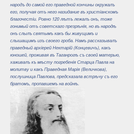
народъ до самой его праведной кончины окружалъ
его, получая отъ него назидание въ христiанскомъ
благочестiи. Ровно 120 лѣтъ лежалъ онъ, тоже
гонимый отъ советскаго презрѣнiя, но въ народѣ
онъ слылъ святымъ какъ бы живущимъ и
слышащимъ изъ своего гроба. Намъ рассказывалъ
праведный архiерей Нектарiй (Концевичъ), какъ
юношей, проживая въ Таганрогѣ съ своей матерью,
хаживалъ къ мѣсту погребенiя Старца Павла на
молитву и какъ Праведная Марiя (Величкова),
послушница Павлова, предсказала встрѣчу съ его
братомъ, пропавшемъ на войнѣ.