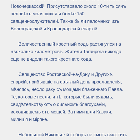
Новочеркасскiй. Присутствовало около 10-ти тысячъ
человѣкъ молящихся и болѣе 150
священнослужителей. Также были паломники изъ
Волгоградской и Краснодарской епархiй.
Величественный крестный ходъ растянулся на
нѣсколько километровъ. Жители Таганрога никогда
еще не видели такого крестнаго хода.
Священство Ростовской-на-Дону и Другихъ
епархiй, прибывшiе на свѣтлый день прославленiя,
мѣняясь, несло раку съ мощами блаженнаго Павла.
Те, которые несли, и тѣ, которые были рядомъ,
свидѣтельствуютъ о сильномъ благоуханiи,
исходившемъ отъ мощей. За ними шли Казаки,
милицiя и мiряне.
Небольшой Никольскiй соборъ не смогъ вместить