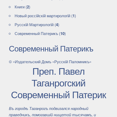
Книги
(
2
)
Новый россiйскiй мартирологiй
(
1
)
Русскiй Мартирологiй
(
4
)
Современный Патерикъ
(
10
)
Современный Патерикъ
© «Издательский Домъ «Русскiй Паломникъ»
Преп. Павел
Таганрогский
Современный Патерик
Въ городѣ Таганрогъ подвизался народный
праведникъ, помогавшiй нищетой тысячамъ, и