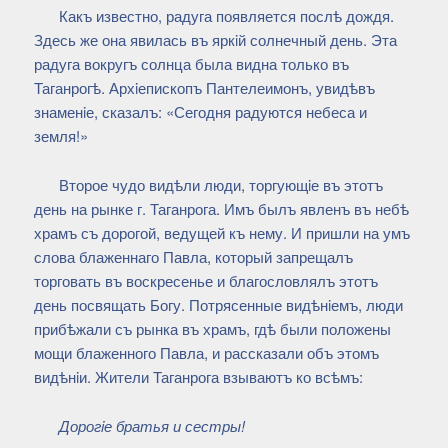
Какъ известно, радуга появляется послѣ дождя.
Здесь же она явилась въ яркiй солнечный день. Эта
радуга вокругъ солнца была видна только въ
Таганрогѣ. Архiепископъ Пантелеимонъ, увидѣвъ
знаменiе, сказалъ: «Сегодня радуются небеса и
земля!»
Второе чудо видѣли люди, торгующiе въ этотъ
день на рынке г. Таганрога. Имъ былъ явленъ въ небѣ
храмъ съ дорогой, ведущей къ нему. И пришли на умъ
слова блаженнаго Павла, который запрещалъ
торговать въ воскресенье и благословлялъ этотъ
день посвящать Богу. Потрясенные видѣнiемъ, люди
прибѣжали съ рынка въ храмъ, гдѣ были положены
мощи блаженного Павла, и рассказали объ этомъ
видѣнiи. Жители Таганрога взываютъ ко всѣмъ:
Дорогiе братья и сестры!