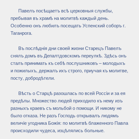
Павелъ посѣщаетъ всѣ церковныя службы,
пребывая въ храмѣ на молитвѣ каждый день.
Особенно онъ любилъ посещать Успенский соборъ г.
Таганрога.
Въ послѣднiя дни своей жизни Старецъ Павелъ
снялъ домъ въ Депалтдовскомъ переулкѣ. Здѣсь онъ
сталъ принимать къ себѣ послушниковъ – молодыхъ
и пожилыхъ, держалъ ихъ строго, приучая къ молитве,
посту, добродѣтели.
Вѣсть о Старцѣ разошлась по всей Россiи и за ея
предѣлы. Множество людей приходило къ нему изъ
разныхъ краевъ съ мольбой о помощи. И никому не
было отказа. Не разъ Господь открывалъ людямъ
величiе угодника Божiя: по молитвѣ блаженного Павла
происходили чудеса, изцѣлялись больные.