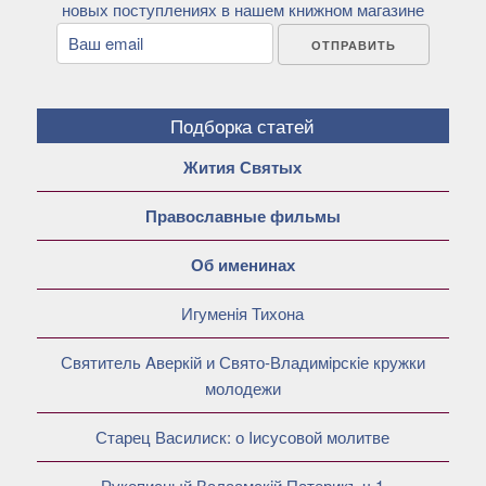
новых поступлениях в нашем книжном магазине
Подборка статей
Жития Святых
Православные фильмы
Об именинах
Игуменiя Тихона
Святитель Aверкiй и Свято-Владимiрскiе кружки
молодежи
Старец Василиск: о Iисусовой молитве
Рукописный Валаамскiй Патерикъ ч.1