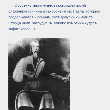
Особенно много чудесъ произошло послѣ
блаженной кончины и захороненiя св. Павла, которые
продолжаются и понынѣ, хотя допускъ къ могилѣ
Старца былъ затрудненъ. Многие изъ этихъ чудесъ
зафиксированы.