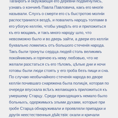
Таганрогъ и окружающiя его деревни подвигнулись,
узнавъ о кончинѣ Павла Павловича, какъ его многiе
называли. Слухъ о смерти его съ быстротою молнiи
распостранился вездѣ, и повалилъ народъ толпами в
его убогую келлiю, чтобы увидѣть его и приложиться
къ его мощамъ, и такъ много народу шло, что
невозможно было и во дверь зайти, а двери его келлiи
буквально ломились отъ большого стеченiя народа.
Такъ были тронуты сердца людей столь великимъ
покойникомъ и горячею къ нему любовью, что не
желали разстаться съ его тѣломъ, цѣлые дни и ночи
готовы были люди стоять у его гроба безъ пищи и сна.
По случаю необычайного стеченiя народа во дворе
келлiи почившаго снаряжена была полицiя, которая по
очереди впускала всѣхъ желающихъ приложиться къ
умершему Старцу. Среди приходящихъ немало было
больныхъ, одержимыхъ злыми духами, которые при
гробе Старца обнаруживали и проявляли припадки и
другiя неестественныя дѣйствiя: охали и кричали