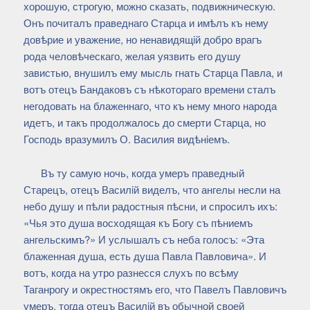
хорошую, строгую, можно сказать, подвижническую.
Онъ почиталъ праведнаго Старца и имѣлъ къ нему
довѣрие и уважение, но ненавидящiй добро врагъ
рода человѣческаго, желая уязвить его душу
завистью, внушилъ ему мысль гнать Старца Павла, и
вотъ отецъ Бандаковъ съ нѣкотораго времени сталъ
негодовать на блаженнаго, что къ нему много народа
идетъ, и такъ продолжалось до смерти Старца, но
Господь вразумилъ О. Василия видѣнiемъ.
Въ ту самую ночь, когда умеръ праведный
Старецъ, отецъ Василiй виделъ, что ангелы несли на
небо душу и пѣли радостныя пѣсни, и спросилъ ихъ:
«Чья это душа восходящая къ Богу съ пѣниемъ
ангельскимъ?» И услышалъ съ неба голосъ: «Эта
блаженная душа, есть душа Павла Павловича». И
вотъ, когда на утро разнесся слухъ по всѣму
Таганрогу и окрестностямъ его, что Павелъ Павловичъ
умеръ, тогда отецъ Василiй въ обычной своей