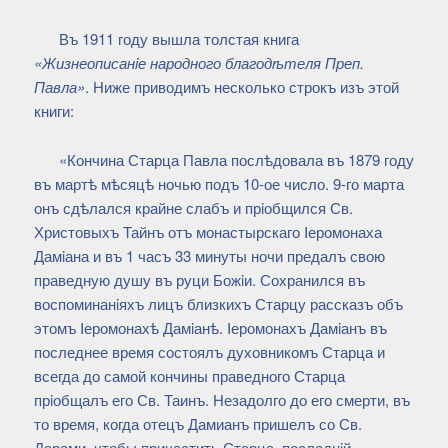
Въ 1911 году вышла толстая книга
«Жизнеописанiе народного благодѣтеля Преп.
Павла»
. Ниже приводимъ несколько строкъ изъ этой
книги:
«Кончина Старца Павла послѣдовала въ 1879 году
въ мартѣ мѣсяцѣ ночью подъ 10-ое число. 9-го марта
онъ сдѣлался крайне слабъ и прiобщился Св.
Христовыхъ Тайнъ отъ монастырскаго Iеромонаха
Дамiана и въ 1 часъ 33 минуты ночи предалъ свою
праведную душу въ руци Божiи. Сохранился въ
воспоминанiяхъ лицъ близкихъ Старцу рассказъ объ
этомъ Iеромонахѣ Дамiанѣ. Iеромонахъ Дамiанъ въ
последнее время состоялъ духовникомъ Старца и
всегда до самой кончины праведного Старца
прiобщалъ его Св. Таинъ. Незадолго до его смерти, въ
то время, когда отецъ Дамианъ пришелъ со Св.
Дарами, чтобы причастить Старца, последнiй,