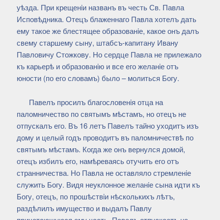
уѣзда. При крещенiи названъ въ честь Св. Павла
Исповѣдника. Отецъ блаженнаго Павла хотелъ дать
ему такое же блестящее образованiе, какое онъ далъ
свему старшему сыну, штабсъ-капитану Ивану
Павловичу Стожкову. Но сердце Павла не прилежало
къ карьерѣ и образованiю и все его желанiе отъ
юности (по его словамъ) было – молиться Богу.
Павелъ просилъ благословенiя отца на
паломничество по святымъ мѣстамъ, но отецъ не
отпускалъ его. Въ 16 летъ Павелъ тайно уходитъ изъ
дому и целый годъ проводитъ въ паломничествѣ по
святымъ мѣстамъ. Когда же онъ вернулся домой,
отецъ избилъ его, намѣреваясь отучить его отъ
странничества. Но Павла не оставляло стремленiе
служить Богу. Видя неуклонное желанiе сына идти къ
Богу, отецъ, по прошѣствiи нѣсколькихъ лѣтъ,
раздѣлилъ имущество и выдалъ Павлу
причетающуюся ему часть. Павелъ отпускаетъ на