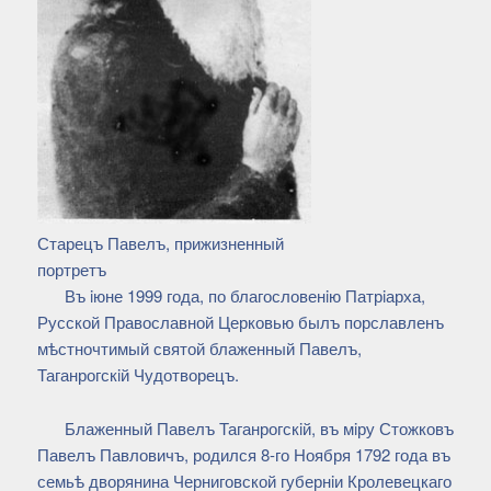
Старецъ Павелъ, прижизненный
портретъ
Въ iюне 1999 года, по благословенiю Патрiарха,
Русской Православной Церковью былъ порславленъ
мѣстночтимый святой блаженный Павелъ,
Таганрогскiй Чудотворецъ.
Блаженный Павелъ Таганрогскiй, въ мiру Стожковъ
Павелъ Павловичъ, родился 8-го Ноября 1792 года въ
семьѣ дворянина Черниговской губернiи Кролевецкаго