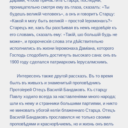
проницательно смотря ему въ глаза, сказалъ: «Ты
будешъ великiй человекъ», а онъ и говоритъ Старцу:
«Какой я могу быть великiй – простой Iеромонахъ?»
Старецъ же, какъ бы разсѣивая въ немъ недовѣрiе къ
его словамъ, сказалъ ему: «Такiй, шо большiй будь не
може», и пророческiя слова эти дѣйствительно
исполнились въ жизни Iеромонаха Дамiана, которого
Господь сподобилъ достигнуть высокаго сана: онъ въ
1900 году сделался патриархомъ Iерусалмскимъ.
Интересенъ также другой рассказъ. Въ то время
былъ въ живыхъ и знаменитый проповѣдникъ
Протоiерей Отецъ Василiй Бандаковъ. Къ старцу
Павлу ходило всегда за наставленiями много народа;
шли къ нему и странники большими партиями, и никто
не миновалъ убогой келiи блаженнаго Старца. Отецъ
Василiй Бандаковъ прославился не только своими
проповѣдями и краснорѣчиемъ, но и жизнь онъ велъ