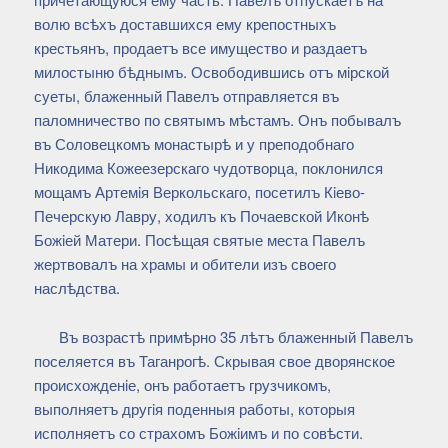
волю всѣхъ доставшихся ему крепостныхъ
крестьянъ, продаетъ все имущество и раздаетъ
милостыню бѣднымъ. Освободившись отъ мiрской
суеты, блаженный Павелъ отправляется въ
паломничество по святымъ мѣстамъ. Онъ побывалъ
въ Соловецкомъ монастырѣ и у преподобнаго
Никодима Кожеезерскаго чудотворца, поклонился
мощамъ Артемiя Веркольскаго, посетилъ Кiево-
Печерскую Лавру, ходилъ къ Почаевской Иконѣ
Божiей Матери. Посѣщая святые места Павелъ
жертвовалъ на храмы и обители изъ своего
наслѣдства.
Въ возрастѣ примѣрно 35 лѣтъ блаженный Павелъ
поселяется въ Таганрогѣ. Скрывая свое дворянское
происхожденiе, онъ работаетъ грузчикомъ,
выполняетъ другiя поденныя работы, которыя
исполняетъ со страхомъ Божiимъ и по совѣсти.