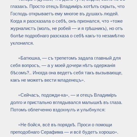
глазахъ. Просто отецъ Владимiръ хотѣлъ скрыть, что
Господь открываетъ ему многое въ душахъ людей.
Когда я разсказала о себѣ, онъ признался, что «тоже
журналистъ (молъ, не робей — и я грѣшникъ), но отъ
болѣе подробнаго разсказа о себѣ какъ-то незамѣтно
уклонился.
«Батюшка, — съ трепетомъ задала главный для
себя вопросъ, — а у моей дочери нѣтъ одержанiя
бѣсомъ?.. Иногда она ведетъ себя такъ вызывающе,
какъ не можетъ вести младенецъ».
«Сейчасъ, подожди-ка», — и отецъ Владимiръ
долго и пристально вглядывался малышкѣ въ глаза.
Потомъ облегченно вздохнулъ и улыбнулся:
«Не бойся, всё въ порядкѣ. Проси о помощи
преподобнаго Серафима — и всё будетъ хорошо».