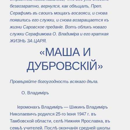
безвозвратно, вернулся, как обѣщалъ, Преп.
Серафимъ въ своихъ мощахъ восвояси, и снова
появились его служки, и снова возвращается къ
жизни Саровское преданiе. Вотъ обликъ новаго
служки Серафимова О. Владимiра и его краткая
ЖИЗНЬ ЗА ЦАРЯ.
«МАША И
ДУБРОВСКIЙ»
Провѣряйте богоугодность всякаго дѣла.
О. Владимiръ
Iеромонахъ Владимiръ — Шикинъ Владимiръ
Николаевичъ родился 25-го Iюня 1947 г. въ
Тамбовской области, селѣ Нижняя Ярославка, въ
семьѣ учителей. Послѣ окончанiя средней школы