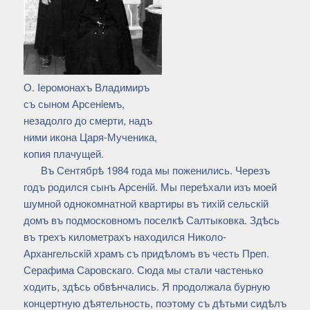
О. Iеромонахъ Владимиръ
съ сыном Арсенiемъ,
незадолго до смерти, надъ
ними икона Царя-Мученика,
копия плачущей.
Въ Сентябрѣ 1984 года мы поженились. Черезъ
годъ родился сынъ Арсенiй. Мы переѣхали изъ моей
шумной однокомнатной квартиры въ тихiй сельскiй
домъ въ подмосковномъ поселкѣ Салтыковка. Здѣсь
въ трехъ километрахъ находился Николо-
Архангельскiй храмъ съ придѣломъ въ честь Преп.
Серафима Саровскаго. Сюда мы стали частенько
ходить, здѣсь обвѣнчались. Я продолжала бурную
концертную дѣятельность, поэтому съ дѣтьми сидѣлъ