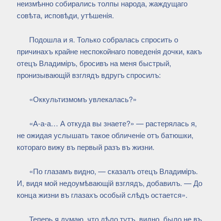
неизмѣнно собирались толпы народа, жаждущаго
совѣта, исповѣди, утѣшенiя.
Подошла и я. Только собралась спросить о
причинахъ крайне неспокойнаго поведенiя дочки, какъ
отецъ Владимiръ, бросивъ на меня быстрый,
пронизывающiй взглядъ вдругъ спросилъ:
«Оккультизмомъ увлекалась?»
«А-а-а… А откуда вы знаете?» — растерялась я,
не ожидая услышать такое обличенiе отъ батюшки,
котораго вижу въ первый разъ въ жизни.
«По глазамъ видно, — сказалъ отецъ Владимiръ.
И, видя мой недоумѣвающiй взглядъ, добавилъ. — До
конца жизни въ глазахъ особый слѣдъ остается».
Теперь я думаю, что дѣло тутъ, видно, было не въ