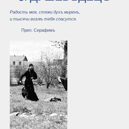
Радость моя, стяжи духъ миренъ,
и тысячи возлѣ тебя спасутся.
Преп. Серафимъ