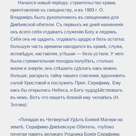
Начался новый перiодъ: строительство храма,
приготовленiе къ священству, и въ 1993 г. О.
Владимiръ былъ рукоположенъ въ священники для
Дивѣевской обители. Съ первыхъ же дней назначенiя
онъ всего себя отдавалъ служенiю Богу и людямъ.
Себя онъ не щадилъ, отдавалъ щедро и безъ остатка:
большую часть времени находился въ храмѣ, служа,
исповѣдуя, наставляя, утѣшая — безъ устали. У него
была стремительная походка-полубѣгъ, столько
жизни и энергiи, онъ спѣшилъ сдѣлать какъ можно
больше, раскрыть тайну нашего спасения, вдохновить
силой Христовой и послужить Преп. Серафиму. Ему
какъ бы открылись Небеса, и Богъ чудодѣйствовалъ
въ немъ. Вотъ что пишетъ близкiй ему человѣкъ (Н.
Зотова):
«Попадая въ Четвертый Удѣлъ Божiей Матери на
землѣ, Серафимо-Дивѣевскую Обитель, глубоко
почитая память великаго Угодника Божiя Серафима