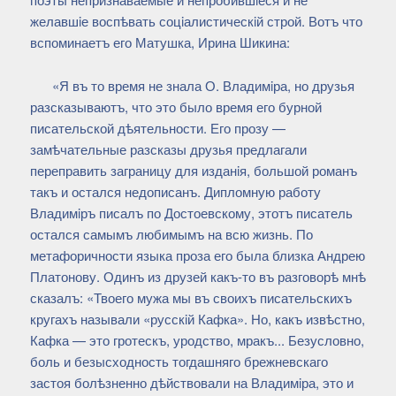
желавшiе воспѣвать соцiалистическiй строй. Вотъ что
вспоминаетъ его Матушка, Ирина Шикина:
«Я въ то время не знала О. Владимiра, но друзья
разсказываютъ, что это было время его бурной
писательской дѣятельности. Его прозу —
замѣчательные разсказы друзья предлагали
переправить заграницу для изданiя, большой романъ
такъ и остался недописанъ. Дипломную работу
Владимiръ писалъ по Достоевскому, этотъ писатель
остался самымъ любимымъ на всю жизнь. По
метафоричности языка проза его была близка Андрею
Платонову. Одинъ из друзей какъ-то въ разговорѣ мнѣ
сказалъ: «Твоего мужа мы въ своихъ писательскихъ
кругахъ называли «русскiй Кафка». Но, какъ извѣстно,
Кафка — это гротескъ, уродство, мракъ... Безусловно,
боль и безысходность тогдашняго брежневскаго
застоя болѣзненно дѣйствовали на Владимiра, это и