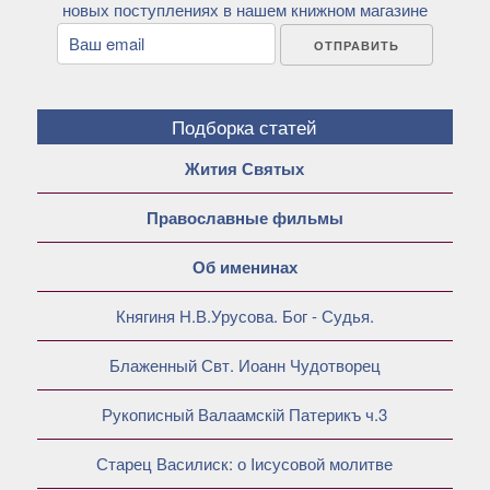
новых поступлениях в нашем книжном магазине
Подборка статей
Жития Святых
Православные фильмы
Об именинах
Княгиня Н.В.Урусова. Бог - Судья.
Блаженный Свт. Иоанн Чудотворец
Рукописный Валаамскiй Патерикъ ч.3
Старец Василиск: о Iисусовой молитве