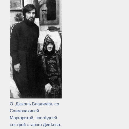
О. Дiаконъ Владимiръ со
Схимонахиней
Маргаритой, послѣдней
сестрой старого Дивѣева.