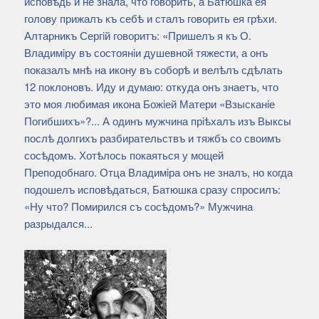
исповѣдь и не знала, что говорить, а Батюшка ея
голову прижалъ къ себѣ и сталъ говорить ея грѣхи.
Алтарникъ Сергiй говоритъ: «Пришелъ я къ О.
Владимiру въ состоянiи душевной тяжести, а онъ
показалъ мнѣ на икону въ соборѣ и велѣлъ сдѣлать
12 поклоновъ. Иду и думаю: откуда онъ знаетъ, что
это моя любимая икона Божiей Матери «Взысканiе
Погибшихъ»?... А одинъ мужчина прiѣхалъ изъ Выксы
послѣ долгихъ разбирательствъ и тяжбъ со своимъ
сосѣдомъ. Хотѣлось покаяться у мощей
Преподобнаго. Отца Владимiра онъ не зналъ, но когда
подошелъ исповѣдаться, Батюшка сразу спросилъ:
«Ну что? Помирился съ сосѣдомъ?» Мужчина
разрыдался...