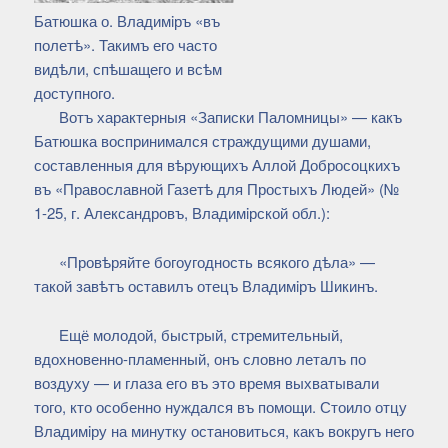
Батюшка о. Владимiръ «въ
полетѣ». Такимъ его часто
видѣли, спѣшащего и всѣм
доступного.
Вотъ характерныя «Записки Паломницы» — какъ
Батюшка воспринимался страждущими душами,
составленныя для вѣрующихъ Аллой Добросоцкихъ
въ «Православной Газетѣ для Простыхъ Людей» (№
1-25, г. Александровъ, Владимiрской обл.):
«Провѣряйте богоугодность всякого дѣла» —
такой завѣтъ оставилъ отецъ Владимiръ Шикинъ.
Ещё молодой, быстрый, стремительный,
вдохновенно-пламенный, онъ словно леталъ по
воздуху — и глаза его въ это время выхватывали
того, кто особенно нуждался въ помощи. Стоило отцу
Владимiру на минутку остановиться, какъ вокругъ него