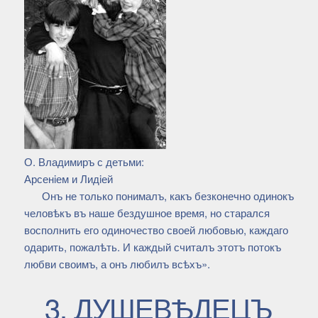
О. Владимиръ с детьми:
Арсенiем и Лидiей
Онъ не только понималъ, какъ безконечно одинокъ
человѣкъ въ наше бездушное время, но старался
восполнить его одиночество своей любовью, каждаго
одарить, пожалѣть. И каждый считалъ этотъ потокъ
любви своимъ, а онъ любилъ всѣхъ».
3. ДУШЕВѢДЕЦЪ