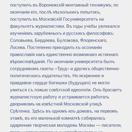
поступилъ въ Воронежскiй монтажный техникумъ; по
окончанiи его, послѣ нѣсколькихъ попытокъ,
поступилъ въ Московскiй Госуниверситетъ на
факультетъ журналистики. Въ годы учебы увлекался
изученiемъ зарубежныхъ и русскихъ философовъ:
Соловьева, Бердяева, Булгакова, Флоренскаго,
Лосева. Постепенно приходилъ къ осознанiю
православiя какъ единственно возможнаго истиннаго
вѣроисповѣданiя. По окончанiи университета былъ
сотрудникомъ газеты «Труд» и другихъ общественно-
политическихъ издательствъ. Но искреннее и
правдивое сердце батюшки (будущаго) не могло
ужиться съ ложью совѣтской идеологiи. Онъ бросаетъ
журналистскую работу и устраивается работать
дворникомъ на извѣстной Московской улицѣ
Срѣтенка. Здѣсь въ одномъ изъ домовъ, на первомъ
этажѣ, въ его маленькой комнаткѣ собиралась
одаренная творческая молодежь Москвы — писатели,
поэты непризнаваемые и непробившiеся и не