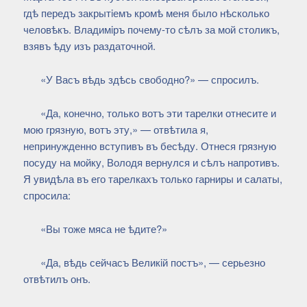
гдѣ передъ закрытiемъ кромѣ меня было нѣсколько
человѣкъ. Владимiръ почему-то сѣлъ за мой столикъ,
взявъ ѣду изъ раздаточной.
«У Васъ вѣдь здѣсь свободно?» — спросилъ.
«Да, конечно, только вотъ эти тарелки отнесите и
мою грязную, вотъ эту,» — отвѣтила я,
непринужденно вступивъ въ бесѣду. Отнеся грязную
посуду на мойку, Володя вернулся и сѣлъ напротивъ.
Я увидѣла въ его тарелкахъ только гарниры и салаты,
спросила:
«Вы тоже мяса не ѣдите?»
«Да, вѣдь сейчасъ Великiй постъ», — серьезно
отвѣтилъ онъ.