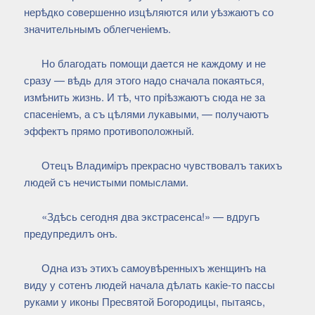
нерѣдко совершенно изцѣляются или уѣзжаютъ со
значительнымъ облегченiемъ.
Но благодать помощи дается не каждому и не
сразу — вѣдь для этого надо сначала покаяться,
измѣнить жизнь. И тѣ, что прiѣзжаютъ сюда не за
спасенiемъ, а съ цѣлями лукавыми, — получаютъ
эффектъ прямо противоположный.
Отецъ Владимiръ прекрасно чувствовалъ такихъ
людей съ нечистыми помыслами.
«Здѣсь сегодня два экстрасенса!» — вдругъ
предупредилъ онъ.
Одна изъ этихъ самоувѣренныхъ женщинъ на
виду у сотенъ людей начала дѣлать какiе-то пассы
руками у иконы Пресвятой Богородицы, пытаясь,