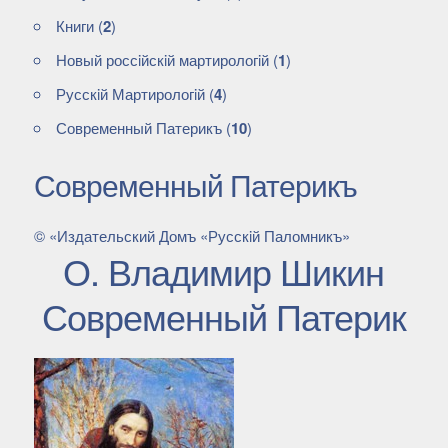
Книги
(
2
)
Новый россiйскiй мартирологiй
(
1
)
Русскiй Мартирологiй
(
4
)
Современный Патерикъ
(
10
)
Современный Патерикъ
© «Издательский Домъ «Русскiй Паломникъ»
О. Владимир Шикин
Современный Патерик