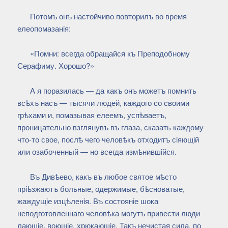
Потомъ онъ настойчиво повторилъ во время
елеопомазанiя:
«Помни: всегда обращайся къ Преподобному
Серафиму. Хорошо?»
А я поразилась — да какъ онъ можетъ помнить
всѣхъ насъ — тысячи людей, каждого со своими
грѣхами и, помазывая елеемъ, успѣваетъ,
проницательно взглянувъ въ глаза, сказать каждому
что-то свое, послѣ чего человѣкъ отходитъ сiяющiй
или озабоченный — но всегда измѣнившiйся.
Въ Дивѣево, какъ въ любое святое мѣсто
прiѣзжаютъ больные, одержимые, бѣсноватые,
жаждущiе изцѣленiя. Въ состоянiе шока
неподготовленнаго человѣка могутъ привести люди
лающiе, воющiе, хрюкающiе. Такъ нечистая сила, по