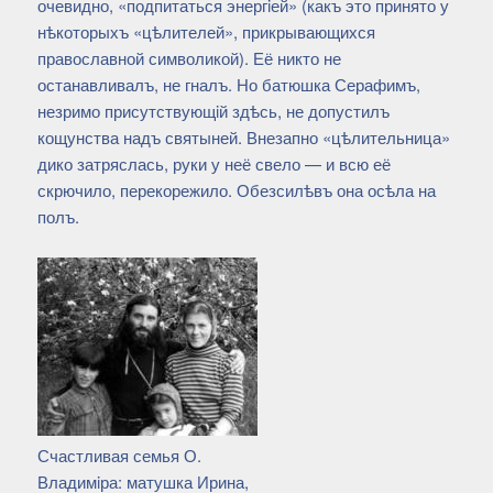
очевидно, «подпитаться энергiей» (какъ это принято у
нѣкоторыхъ «цѣлителей», прикрывающихся
православной символикой). Её никто не
останавливалъ, не гналъ. Но батюшка Серафимъ,
незримо присутствующiй здѣсь, не допустилъ
кощунства надъ святыней. Внезапно «цѣлительница»
дико затряслась, руки у неё свело — и всю её
скрючило, перекорежило. Обезсилѣвъ она осѣла на
полъ.
Счастливая семья О.
Владимiра: матушка Ирина,