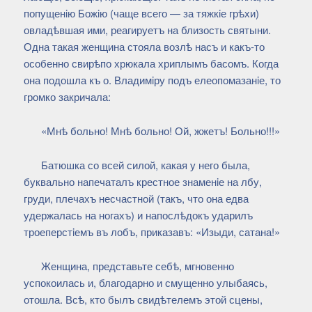
попущенiю Божiю (чаще всего — за тяжкiе грѣхи)
овладѣвшая ими, реагируетъ на близость святыни.
Одна такая женщина стояла возлѣ насъ и какъ-то
особенно свирѣпо хрюкала хриплымъ басомъ. Когда
она подошла къ о. Владимiру подъ елеопомазанiе, то
громко закричала:
«Мнѣ больно! Мнѣ больно! Ой, жжетъ! Больно!!!»
Батюшка со всей силой, какая у него была,
буквально напечаталъ крестное знаменiе на лбу,
груди, плечахъ несчастной (такъ, что она едва
удержалась на ногахъ) и напослѣдокъ ударилъ
троеперстiемъ въ лобъ, приказавъ: «Изыди, сатана!»
Женщина, представьте себѣ, мгновенно
успокоилась и, благодарно и смущенно улыбаясь,
отошла. Всѣ, кто былъ свидѣтелемъ этой сцены,