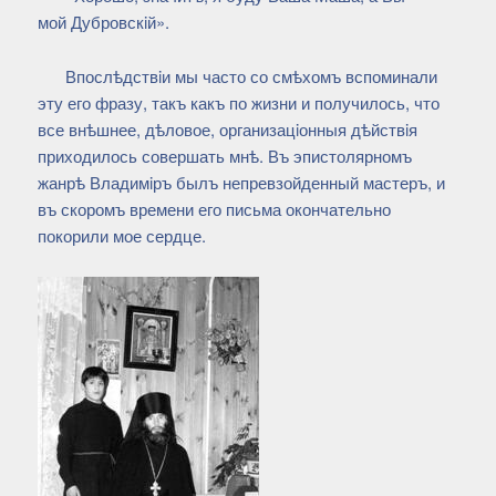
мой Дубровскiй».
Впослѣдствiи мы часто со смѣхомъ вспоминали
эту его фразу, такъ какъ по жизни и получилось, что
все внѣшнее, дѣловое, организацiонныя дѣйствiя
приходилось совершать мнѣ. Въ эпистолярномъ
жанрѣ Владимiръ былъ непревзойденный мастеръ, и
въ скоромъ времени его письма окончательно
покорили мое сердце.