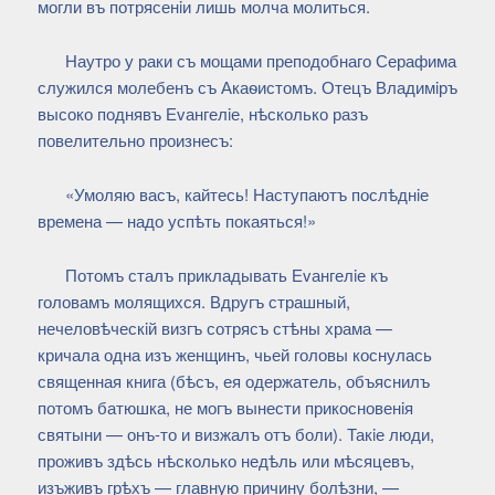
могли въ потрясенiи лишь молча молиться.
Наутро у раки съ мощами преподобнаго Серафима
служился молебенъ съ Акаѳистомъ. Отецъ Владимiръ
высоко поднявъ Еvангелiе, нѣсколько разъ
повелительно произнесъ:
«Умоляю васъ, кайтесь! Наступаютъ послѣднiе
времена — надо успѣть покаяться!»
Потомъ сталъ прикладывать Еvангелiе къ
головамъ молящихся. Вдругъ страшный,
нечеловѣческiй визгъ сотрясъ стѣны храма —
кричала одна изъ женщинъ, чьей головы коснулась
священная книга (бѣсъ, ея одержатель, объяснилъ
потомъ батюшка, не могъ вынести прикосновенiя
святыни — онъ-то и визжалъ отъ боли). Такiе люди,
проживъ здѣсь нѣсколько недѣль или мѣсяцевъ,
изъживъ грѣхъ — главную причину болѣзни, —