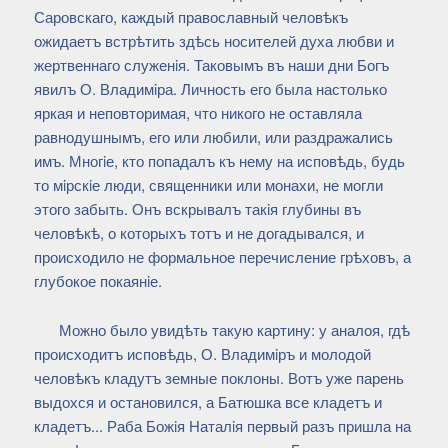
Саровскаго, каждый православный человѣкъ
ожидаетъ встрѣтить здѣсь носителей духа любви и
жертвеннаго служенiя. Таковымъ въ наши дни Богъ
явилъ О. Владимiра. Личность его была настолько
яркая и неповторимая, что никого не оставляла
равнодушнымъ, его или любили, или раздражались
имъ. Многiе, кто попадалъ къ нему на исповѣдь, будь
то мiрскiе люди, священники или монахи, не могли
этого забыть. Онъ вскрывалъ такiя глубины въ
человѣкѣ, о которыхъ тотъ и не догадывался, и
происходило не формальное перечисление грѣховъ, а
глубокое покаянiе.
Можно было увидѣть такую картину: у аналоя, гдѣ
происходитъ исповѣдь, О. Владимiръ и молодой
человѣкъ кладутъ земные поклоны. Вотъ уже парень
выдохся и остановился, а Батюшка все кладетъ и
кладетъ... Раба Божiя Наталiя первый разъ пришла на