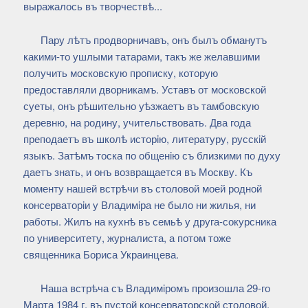
выражалось въ творчествѣ...
Пару лѣтъ продворничавъ, онъ былъ обманутъ
какими-то ушлыми татарами, такъ же желавшими
получить московскую прописку, которую
предоставляли дворникамъ. Уставъ от московской
суеты, онъ рѣшительно уѣзжаетъ въ тамбовскую
деревню, на родину, учительствовать. Два года
преподаетъ въ школѣ исторiю, литературу, русскiй
языкъ. Затѣмъ тоска по общенiю съ близкими по духу
даетъ знать, и онъ возвращается въ Москву. Къ
моменту нашей встрѣчи въ столовой моей родной
консерваторiи у Владимiра не было ни жилья, ни
работы. Жилъ на кухнѣ въ семьѣ у друга-сокурсника
по университету, журналиста, а потом тоже
священника Бориса Украинцева.
Наша встрѣча съ Владимiромъ произошла 29-го
Марта 1984 г. въ пустой консерваторской столовой,