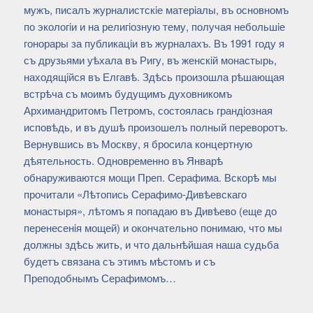
мужъ, писалъ журналистскiе матерiалы, въ основномъ
по экологiи и на религiозную тему, получая небольшiе
гонорары за публикацiи въ журналахъ. Въ 1991 году я
съ друзьями уѣхала въ Ригу, въ женскiй монастырь,
находящiйся въ Елгавѣ. Здѣсь произошла рѣшающая
встрѣча съ моимъ будущимъ духовникомъ
Архимандритомъ Петромъ, состоялась грандiозная
исповѣдь, и въ душѣ произошелъ полный переворотъ.
Вернувшись въ Москву, я бросила концертную
дѣятельность. Одновременно въ Январѣ
обнаруживаются мощи Преп. Серафима. Вскорѣ мы
прочитали «Лѣтопись Серафимо-Дивѣевскаго
монастыря», лѣтомъ я попадаю въ Дивѣево (еще до
перенесенiя мощей) и окончательно понимаю, что мы
должны здѣсь жить, и что дальнѣйшая наша судьба
будетъ связана съ этимъ мѣстомъ и съ
Преподобнымъ Серафимомъ…