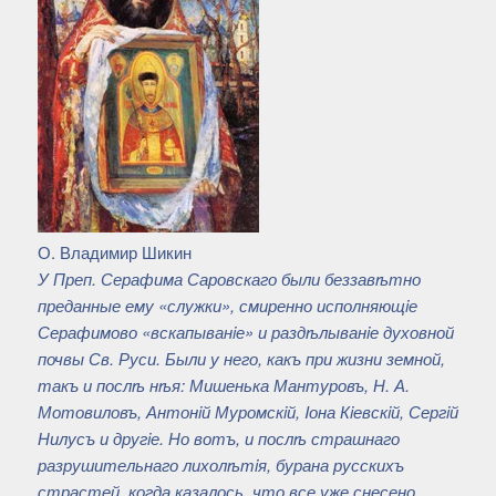
О. Владимир Шикин
У Преп. Серафима Саровскаго были беззавѣтно
преданные ему «служки», смиренно исполняющiе
Серафимово «вскапыванiе» и раздѣлыванiе духовной
почвы Св. Руси. Были у него, какъ при жизни земной,
такъ и послѣ нѣя: Мишенька Мантуровъ, Н. А.
Мотовиловъ, Антонiй Муромскiй, Iона Кiевскiй, Сергiй
Нилусъ и другiе. Но вотъ, и послѣ страшнаго
разрушительнаго лихолѣтiя, бурана русскихъ
страстей, когда казалось, что все уже снесено