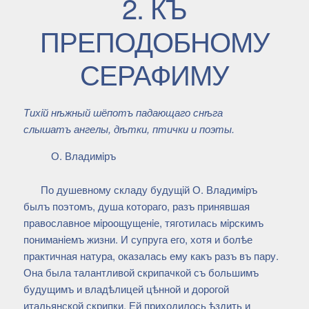
2. КЪ
ПРЕПОДОБНОМУ
СЕРАФИМУ
Тихiй нѣжный шёпотъ падающаго снѣга
слышатъ ангелы, дѣтки, птички и поэты.
О. Владимiръ
По душевному складу будущiй О. Владимiръ
былъ поэтомъ, душа котораго, разъ принявшая
православное мiроощущенiе, тяготилась мiрскимъ
пониманiемъ жизни. И супруга его, хотя и болѣе
практичная натура, оказалась ему какъ разъ въ пару.
Она была талантливой скрипачкой съ большимъ
будущимъ и владѣлицей цѣнной и дорогой
итальянской скрипки. Ей приходилось ѣздить и