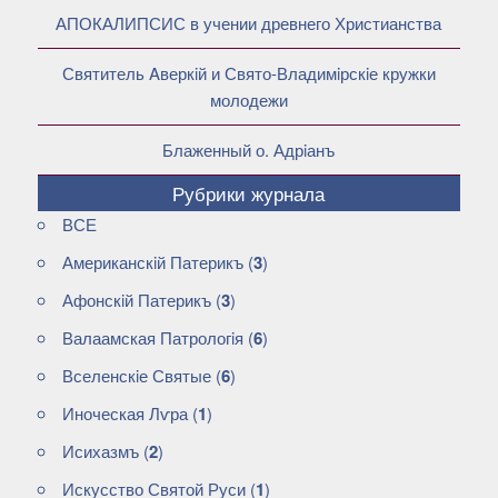
АПОКАЛИПСИС в учении древнего Христианства
Святитель Aверкiй и Свято-Владимiрскiе кружки
молодежи
Блаженный о. Адрiанъ
Рубрики журнала
ВСЕ
Американскiй Патерикъ
(
3
)
Афонскiй Патерикъ
(
3
)
Валаамская Патрологiя
(
6
)
Вселенскiе Святые
(
6
)
Иноческая Лѵра
(
1
)
Исихазмъ
(
2
)
Искусство Святой Руси
(
1
)