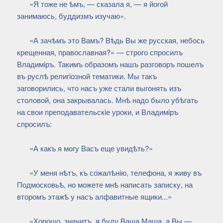
«Я тоже не ѣмъ, — сказала я, — я йогой
занимаюсь, буддизмъ изучаю».
«А зачѣмъ это Вамъ? Вѣдь Вы же русская, небось
крещенная, православная?» — строго спросилъ
Владимiръ. Такимъ образомъ нашъ разговоръ пошелъ
въ руслѣ религiозной тематики. Мы такъ
заговорились, что насъ уже стали выгонять изъ
столовой, она закрывалась. Мнѣ надо было убѣгать
на свои преподавательскiе уроки, и Владимiръ
спросилъ:
«А какъ я могу Васъ еще увидѣть?»
«У меня нѣтъ, къ сожалѣнiю, телефона, я живу въ
Подмосковьѣ, но можете мнѣ написать записку, на
второмъ этажѣ у насъ алфавитные ящики...»
«Хорошо, значитъ, я буду Ваша Маша, а Вы —