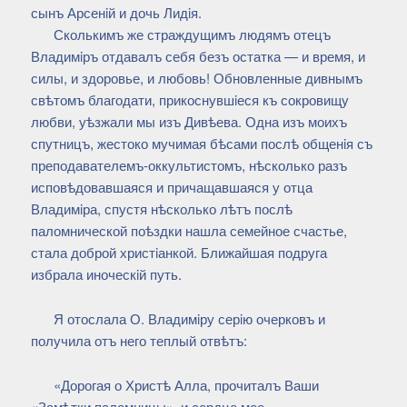
сынъ Арсенiй и дочь Лидiя.
Сколькимъ же страждущимъ людямъ отецъ
Владимiръ отдавалъ себя безъ остатка — и время, и
силы, и здоровье, и любовь! Обновленные дивнымъ
свѣтомъ благодати, прикоснувшiеся къ сокровищу
любви, уѣзжали мы изъ Дивѣева. Одна изъ моихъ
спутницъ, жестоко мучимая бѣсами послѣ общенiя съ
преподавателемъ-оккультистомъ, нѣсколько разъ
исповѣдовавшаяся и причащавшаяся у отца
Владимiра, спустя нѣсколько лѣтъ послѣ
паломнической поѣздки нашла семейное счастье,
стала доброй христiанкой. Ближайшая подруга
избрала иноческiй путь.
Я отослала О. Владимiру серiю очерковъ и
получила отъ него теплый отвѣтъ:
«Дорогая о Христѣ Алла, прочиталъ Ваши
«Замѣтки паломницы», и сердце мое