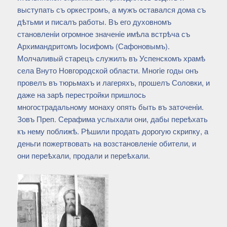
выступать съ оркестромъ, а мужъ оставался дома съ
дѣтьми и писалъ работы. Въ его духовномъ
становленiи огромное значенiе имѣла встрѣча съ
Архимандритомъ Iосифомъ (Сафоновымъ).
Молчаливый старецъ служилъ въ Успенскомъ храмѣ
села Внуто Новгородской области. Многiе годы онъ
провелъ въ тюрьмахъ и лагеряхъ, прошелъ Соловки, и
даже на зарѣ перестройки пришлось
многострадальному монаху опять быть въ заточенiи.
Зовъ Преп. Серафима услыхали они, дабы переѣхать
къ нему поближѣ. Рѣшили продать дорогую скрипку, а
деньги пожертвовать на возстановленiе обители, и
они переѣхали, продали и переѣхали.