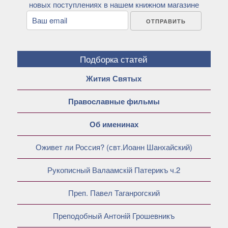
новых поступлениях в нашем книжном магазине
Подборка статей
Жития Святых
Православные фильмы
Об именинах
Оживет ли Россия? (свт.Иоанн Шанхайский)
Рукописный Валаамскiй Патерикъ ч.2
Преп. Павел Таганрогский
Преподобный Антонiй Грошевникъ