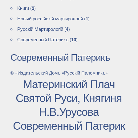
Книги
(
2
)
Новый россiйскiй мартирологiй
(
1
)
Русскiй Мартирологiй
(
4
)
Современный Патерикъ
(
10
)
Современный Патерикъ
© «Издательский Домъ «Русскiй Паломникъ»
Материнский Плач
Святой Руси, Княгиня
Н.В.Урусова
Современный Патерик