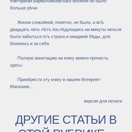
повтореніи Варѳоломѣевскаго избіенія не было
больше рѣчи.
Жизни спокойной, понятно, не было, и всѣ
двадцать пять лѣтъ послѣдующихъ ни минуты нельзя
было забыться отъ страха и ожиданія бѣды, для
близкихъ и за себя.
Полную аннотацию на книгу можно прочесть
здесь:
Приобрести эту книгу в нашем Интернет-
Магазине...
версия для печати
ДРУГИЕ СТАТЬИ В