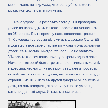
меня никого, но я думала, что, если убьютъ моего
мужа, мой долгь быть при немъ.
Рано утромъ, на разсвѣтѣ этого дня я проводила
дѣтей на пароходъ въ Николо-Бабаевскій монастырь
за 25 верстъ. Въ то время у насъ спасалась графиня
Т., бѣжавшая со всѣми дѣтьми изъ Царскаго Села. Ей
я довѣрила все свое счастье въ жизни и благословила
дѣтей, съ мыслью никогда ихъ больше не увидѣть.
Уѣхала также вся наша прислуга, кромѣ одного лакея
Николая, который былъ трогательно привязанъ ко мнѣ
и который, несмотря на всѣ мои увѣщанія и просьбы,
не поѣхалъ и остался, думая, что можетъ какъ-нибудь
охранить меня. У него въ другой губерніи была жена и
дочь, но онъ говорилъ, что если нужно, то умретъ,
какъ преданный слуга. И такъ мы остались.