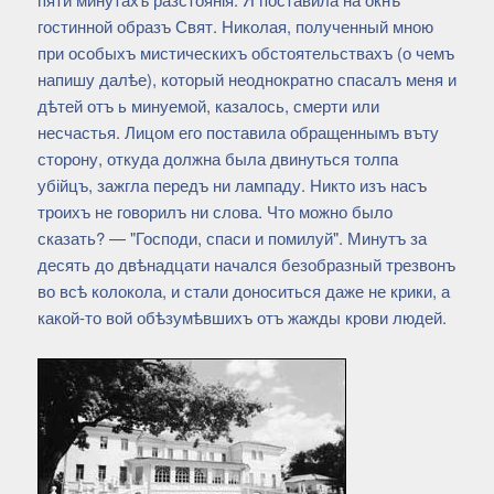
гостинной образъ Свят. Николая, полученный мною
при особыхъ мистическихъ обстоятельствахъ (о чемъ
напишу далѣе), который неоднократно спасалъ меня и
дѣтей отъ ь минуемой, казалось, смерти или
несчастья. Лицом его поставила обращеннымъ въту
сторону, откуда должна была двинуться толпа
убійцъ, зажгла передъ ни лампаду. Никто изъ насъ
троихъ не говорилъ ни слова. Что можно было
сказать? — "Господи, спаси и помилуй". Минутъ за
десять до двѣнадцати начался безобразный трезвонъ
во всѣ колокола, и стали доноситься даже не крики, а
какой-то вой обѣзумѣвшихъ отъ жажды крови людей.