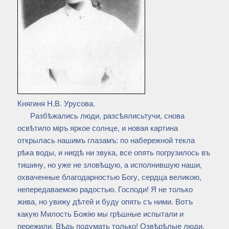
Княгиня Н.В. Урусова.
Разбѣжались люди, разсѣялисьтучи, снова
освѣтило міръ яркое солнце, и новая картина
открылась нашимъ глазамъ: по набережной текла
рѣка воды, и нигдѣ ни звука, все опять погрузилось въ
тишину, но уже не зловѣщую, а исполнившую наши,
охваченные благодарностью Богу, сердца великою,
непередаваемою радостью. Господи! Я не только
жива, но увижу дѣтей и буду опять съ ними. Вотъ
какую Милость Божію мы грѣшные испытали и
пережили. Вѣдь подумать только! Озвѣрѣлые люди,