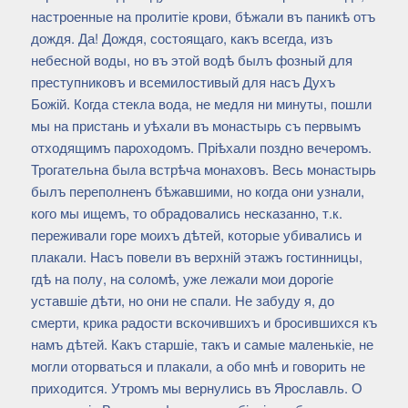
настроенные на пролитіе крови, бѣжали въ паникѣ отъ
дождя. Да! Дождя, состоящаго, какъ всегда, изъ
небесной воды, но въ этой водѣ былъ фозный для
преступниковъ и всемилостивый для насъ Духъ
Божій. Когда стекла вода, не медля ни минуты, пошли
мы на пристань и уѣхали въ монастырь съ первымъ
отходящимъ пароходомъ. Пріѣхали поздно вечеромъ.
Трогательна была встрѣча монаховъ. Весь монастырь
былъ переполненъ бѣжавшими, но когда они узнали,
кого мы ищемъ, то обрадовались несказанно, т.к.
переживали горе моихъ дѣтей, которые убивались и
плакали. Насъ повели въ верхній этажъ гостинницы,
гдѣ на полу, на соломѣ, уже лежали мои дорогіе
уставшіе дѣти, но они не спали. Не забуду я, до
смерти, крика радости вскочившихъ и бросившихся къ
намъ дѣтей. Какъ старшіе, такъ и самые маленькіе, не
могли оторваться и плакали, а обо мнѣ и говорить не
приходится. Утромъ мы вернулись въ Ярославль. О