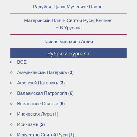
Радуйся; Царю-Мучениче Павле!
Материнскiй Плачъ Святой Руси, Княгиня
Н.В.Урусова
Тайная монахиня Агния
Рубрики журнала
ВСЕ
Американскiй Патерикъ
(
3
)
Афонскiй Патерикъ
(
3
)
Валаамская Патрологiя
(
6
)
Вселенскiе Святые
(
6
)
Иноческая Лѵра
(
1
)
Исихазмъ
(
2
)
Искусство Святой Руси
(
1
)