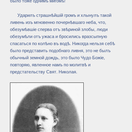
было тоже однимъ мигомъ!
Ударилъ страшнѣйшій громъ и хлынулъ такой
ливень изъ мгновенно почернѣвшаго неба, что,
обезумѣвшіе сперва отъ звѣриной злобы, люди
обезумѣли отъ ужаса и бросились вразсыпную
спасаться по колѣно въ водѣ. Никогда нельзя себѣ
было представить подобнаго ливня, это не былъ
обычный земной дождь, это было Чудо Божіе,
повторяю, явленное намъ по молитвѣ и
предстательству Свят. Николая.