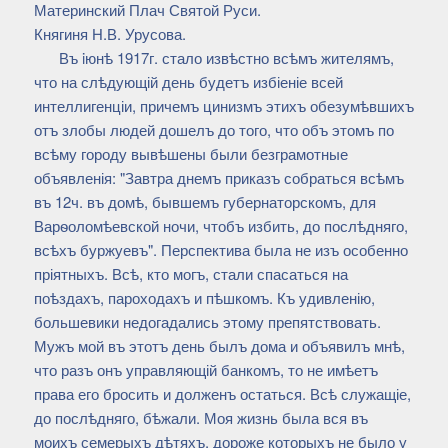
Материнский Плач Святой Руси.
Княгиня Н.В. Урусова.
Въ iюнѣ 1917г. стало извѣстно всѣмъ жителямъ,
что на слѣдующій день будетъ избіеніе всей
интеллигенціи, причемъ цинизмъ этихъ обезумѣвшихъ
отъ злобы людей дошелъ до того, что объ этомъ по
всѣму городу вывѣшены были безграмотные
объявленія: "Завтра днемъ приказъ собраться всѣмъ
въ 12ч. въ домѣ, бывшемъ губернаторскомъ, для
Варѳоломѣевской ночи, чтобъ избить, до послѣдняго,
всѣхъ буржуевъ". Перспектива была не изъ особенно
пріятныхъ. Всѣ, кто могъ, стали спасаться на
поѣздахъ, пароходахъ и пѣшкомъ. Къ удивленію,
большевики недогадались этому препятствовать.
Мужъ мой въ этотъ день былъ дома и объявилъ мнѣ,
что разъ онъ управляющій банкомъ, то не имѣетъ
права его бросить и долженъ остаться. Всѣ служащіе,
до послѣдняго, бѣжали. Моя жизнь была вся въ
моихъ семерыхъ дѣтяхъ, дороже которыхъ не было у