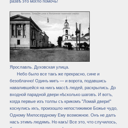
развѣ это могло помочь!
Ярославль. Духовская улица.
Небо было все такъ же прекрасно, сине и
безоблачно! Одинъ мигъ — и ворота, подавшись
навалившейся на нихъ массѣ людей, раскрылись. До
входной парадной двери нѣсколько шаговъ. И вотъ,
когда первые изъ толпы съ крикомъ "Ломай двери!"
коснулись ихъ, произошло непостижимое Божье чудо,
Одному Милосердному Ему возможное. Онъ не далъ
насъ этимъ людямъ. Но какъ! Все это, что случилось,