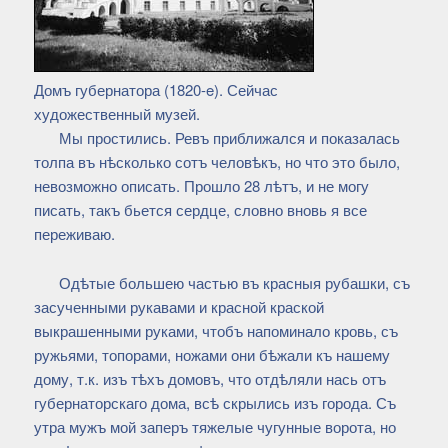
Домъ губернатора (1820-e). Сейчас
художественный музей.
Мы простились. Ревъ приближался и показалась
толпа въ нѣсколько сотъ человѣкъ, но что это было,
невозможно описать. Прошло 28 лѣтъ, и не могу
писать, такъ бьется сердце, словно вновь я все
переживаю.
Одѣтые большею частью въ красныя рубашки, съ
засученными рукавами и красной краской
выкрашенными руками, чтобъ напоминало кровь, съ
ружьями, топорами, ножами они бѣжали къ нашему
дому, т.к. изъ тѣхъ домовъ, что отдѣляли нась отъ
губернаторскаго дома, всѣ скрылись изъ города. Съ
утра мужъ мой заперъ тяжелые чугунные ворота, но