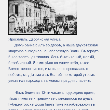
Ярославль. Дворянская улица.
Домъ банка былъ во дворѣ, а наша двухэтажная
квартира выходила на набережную Волги. Въ городѣ
была зловѣщая тишина. День былъ ясный, жаркій,
безоблачный. Я смотрѣла на синее небо, такое
Божественно чистое, и мысленно прощалась съ
небомъ, съ дѣтьми и съ Волгой, по которой утромъ
увезъ ихъ пароходъ въ монастырь для спасенія.
Чѣмъ ближе къ 12-ти часамъ подходило время,
тѣмъ тяжелѣе и тревожнѣе становилось на душѣ.
Губернаторскій домъ былъ тоже на набережной въ
пяти минутахъ разстоянія. Я поставила на окнѣ