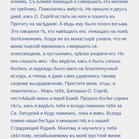
елеемъ. Съ Божіей помощью я совершилъ это моленіе
по требнику. Помолились вмѣстѣ. Не прошло и двухъ
дней, какъ О. Сергій всталъ на ноги и пошелъ въ
Протату на засѣданіе. А вѣдь ему было плохо весьма.
Это говорили тѣ, кто навѣщалъ его, лежащаго на ложѣ
болѣзненномъ. Когда же въ монастырѣ узнали, что не
монастырскій іеромонахъ совершилъ св.
елеосвященіе, а пустынникъ, крѣпко укорили его. Но
онъ сказалъ имъ: «Вы видѣли, какъ я былъ сильно
болѣнъ, и надежды было мало на благополучный
исходъ, а теперь я даже самъ удивляюсь такому
скорому выздоровленію. Простите меня, отцы, и
помолитесь». Миръ тебѣ, Батюшка О. Сергій,
честнѣйшій инокъ и іерей Божій. Прошло болѣе сорока
лѣтъ, какъ я видѣлъ тебя и всегда поминаю тебя за
Св. Литургіей и буду поминать. пока и живъ. Всегда
помню наши бесѣды о монашествѣ и о нашей
Страдающей Родинѣ. Многому я научился у тебя
свѣтлому, незабываемому въ моей грустной жизни