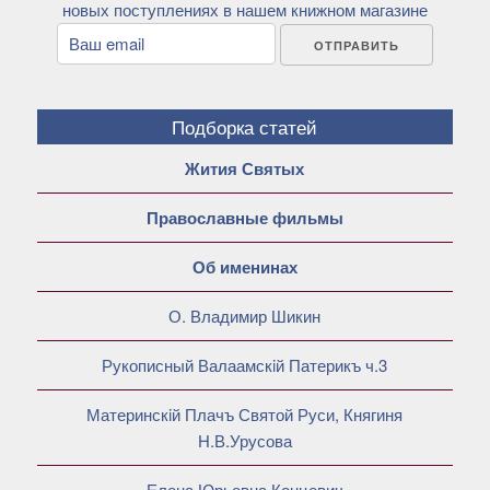
новых поступлениях в нашем книжном магазине
Подборка статей
Жития Святых
Православные фильмы
Об именинах
О. Владимир Шикин
Рукописный Валаамскiй Патерикъ ч.3
Материнскiй Плачъ Святой Руси, Княгиня
Н.В.Урусова
Елена Юрьевна Концевич