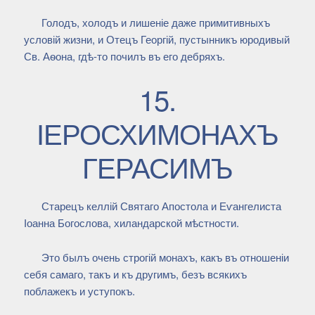
Голодъ, холодъ и лишеніе даже примитивныхъ
условій жизни, и Отецъ Георгій, пустынникъ юродивый
Св. Аѳона, гдѣ-то почилъ въ его дебряхъ.
15.
ІЕРОСХИМОНАХЪ
ГЕРАСИМЪ
Старецъ келлій Святаго Апостола и Еѵангелиста
Іоанна Богослова, хиландарской мѣстности.
Это былъ очень строгій монахъ, какъ въ отношеніи
себя самаго, такъ и къ другимъ, безъ всякихъ
поблажекъ и уступокъ.