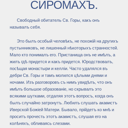
СИРОМАХЪ.
Свободный обитатель Св. Горы, какъ онъ
называлъ себя.
Это былъ особый человѣкъ, не похожій на другихъ
пустынниковъ, не лишенный нѣкоторыхъ странностей.
Мало кто понималъ его. Пристанища онъ не имѣлъ, а
жилъ гдѣ придется и какъ придется. Юродствовалъ,
посѣщая монастыри и келліи. Часто удалялся въ
дебри Св. Горы и тамъ молился цѣлыми днями и
ночами. Изъ разговоровъ съ нимъ увидѣлъ, что онъ
имѣлъ большое образованіе, но скрывалъ это
всякими шутками, отдаляя этотъ вопросъ, когда онъ
былъ случайно затронутъ. Любилъ слушать акаѳистъ
Иверской Божіей Матери. Бывало, прійдетъ ко мнѣ и
проситъ прочесть этотъ акаѳистъ, слушая его на
колѣняхъ, обливаясь слезами.