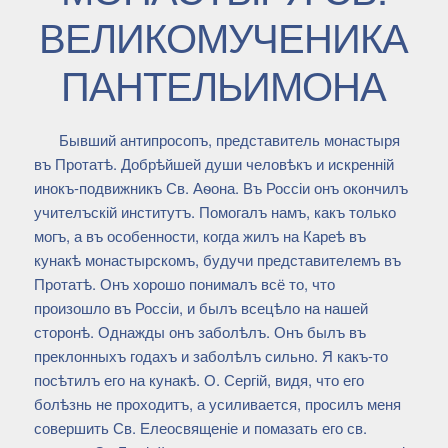
ВЕЛИКОМУЧЕНИКА
ПАНТЕЛЬИМОНА
Бывший антипросопъ, представитель монастыря
въ Протатѣ. Добрѣйшей души человѣкъ и искренній
инокъ-подвижникъ Св. Аѳона. Въ Россіи онъ окончилъ
учителъскій институтъ. Помогалъ намъ, какъ только
могъ, а въ особенности, когда жилъ на Кареѣ въ
кунакѣ монастырскомъ, будучи представителемъ въ
Протатѣ. Онъ хорошо понималъ всё то, что
произошло въ Россіи, и былъ всецѣло на нашей
сторонѣ. Однажды онъ заболѣлъ. Онъ былъ въ
преклонныхъ годахъ и заболѣлъ сильно. Я какъ-то
посѣтилъ его на кунакѣ. О. Сергій, видя, что его
болѣзнь не проходитъ, а усиливается, просилъ меня
совершить Св. Елеосвященіе и помазать его св.