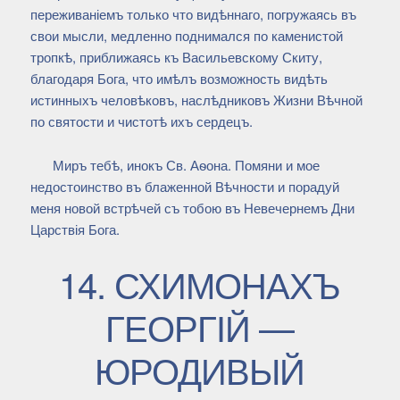
переживаніемъ только что видѣннаго, погружаясь въ
свои мысли, медленно поднимался по каменистой
тропкѣ, приближаясь къ Васильевскому Скиту,
благодаря Бога, что имѣлъ возможность видѣть
истинныхъ человѣковъ, наслѣдниковъ Жизни Вѣчной
по святости и чистотѣ ихъ сердецъ.
Миръ тебѣ, инокъ Св. Аѳона. Помяни и мое
недостоинство въ блаженной Вѣчности и порадуй
меня новой встрѣчей съ тобою въ Невечернемъ Дни
Царствія Бога.
14. СХИМОНАХЪ
ГЕОРГІЙ —
ЮРОДИВЫЙ