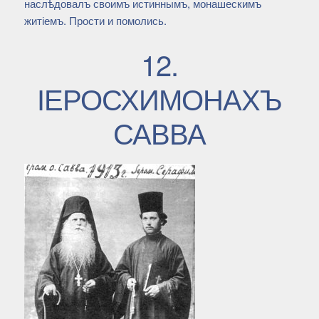
наслѣдовалъ своимъ истиннымъ, монашескимъ
житіемъ. Прости и помолись.
12.
ІЕРОСХИМОНАХЪ
САВВА