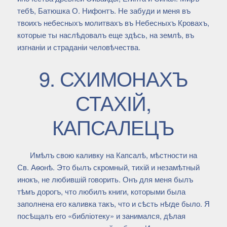
тебѣ, Батюшка О. Нифонтъ. Не забуди и меня въ
твоихъ небесныхъ молитвахъ въ Небесныхъ Кровахъ,
которые ты наслѣдовалъ еще здѣсь, на землѣ, въ
изгнаніи и страданіи человѣчества.
9. СХИМОНАХЪ
СТАХІЙ,
КАПСАЛЕЦЪ
Имѣлъ свою каливку на Капсалѣ, мѣстности на
Св. Аѳонѣ. Это былъ скромный, тихій и незамѣтный
инокъ, не любившій говорить. Онъ для меня былъ
тѣмъ дорогъ, что любилъ книги, которыми была
заполнена его каливка такъ, что и сѣсть нѣгде было. Я
посѣщалъ его «библіотеку» и занимался, дѣлая