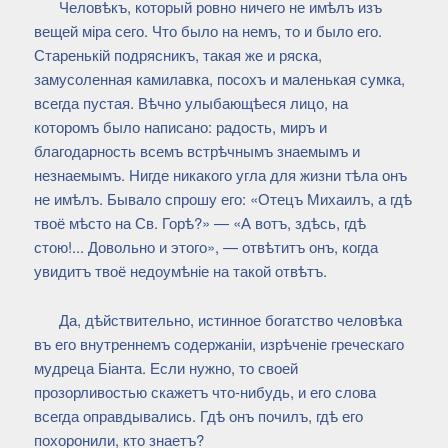
Человѣкъ, который ровно ничего не имѣлъ изъ
вещей міра сего. Что было на немъ, то и было его.
Старенькій подрясникъ, такая же и ряска,
замусоленная камилавка, посохъ и маленькая сумка,
всегда пустая. Вѣчно улыбающѣеся лицо, на
которомъ было написано: радость, миръ и
благодарность всемъ встрѣчнымъ знаемымъ и
незнаемымъ. Нигде никакого угла для жизни тѣла онъ
не имѣлъ. Бывало спрошу его: «Отецъ Михаилъ, а гдѣ
твоё мѣсто на Св. Горѣ?» — «А вотъ, здѣсь, гдѣ
стою!... Довольно и этого», — отвѣтитъ онъ, когда
увидитъ твоё недоумѣніе на такой отвѣтъ.
Да, дѣйствительно, истинное богатство человѣка
въ его внутреннемъ содержаніи, изрѣченіе греческаго
мудреца Біанта. Если нужно, то своей
прозорливостью скажетъ что-нибудь, и его слова
всегда оправдывались. Гдѣ онъ почилъ, гдѣ его
похоронили, кто знаетъ?