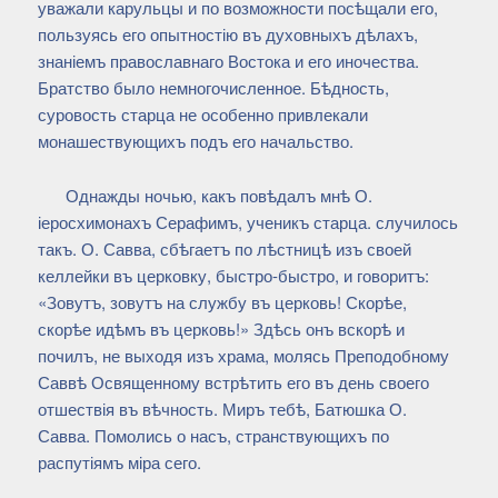
уважали карульцы и по возможности посѣщали его,
пользуясь его опытностію въ духовныхъ дѣлахъ,
знаніемъ православнаго Востока и его иночества.
Братство было немногочисленное. Бѣдность,
суровость старца не особенно привлекали
монашествующихъ подъ его начальство.
Однажды ночью, какъ повѣдалъ мнѣ О.
іеросхимонахъ Серафимъ, ученикъ старца. случилось
такъ. О. Савва, сбѣгаетъ по лѣстницѣ изъ своей
келлейки въ церковку, быстро-быстро, и говоритъ:
«Зовутъ, зовутъ на службу въ церковь! Скорѣе,
скорѣе идѣмъ въ церковь!» Здѣсь онъ вскорѣ и
почилъ, не выходя изъ храма, молясь Преподобному
Саввѣ Освященному встрѣтить его въ день своего
отшествія въ вѣчность. Миръ тебѣ, Батюшка О.
Савва. Помолись о насъ, странствующихъ по
распутіямъ міра сего.