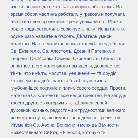
языки, но никогда не хотѣлъ говорить объ этомъ. Во
время сбора маслинъ работалъ у грековъ и получалъ
нѣчто на своё пропитаніе. Греки уважали его. Рѣдко-
рѣдко когда оставлялъ свою пустыньку. Испыталъ не
одинъ разъ нападѣніе бѣсовъ. Дѣлатель умной
молитвы. На его молитвенномъ столикѣ всегда были:
Св. Еѵангеліе, Св. Апостолъ, Древній Патерикъ и
Творенія Св. Исаака Сирина. Скромность, бѣдность.
опрятность его маленького помѣщенія, довольство
тѣмъ, что имѣлъ, молитва, уединеніе — тѣ орудія.
которыми онъ добывалъ себѣ вѣчную жизнь.
глубочайшее покаяніе и плачъ своего сердца. Прости,
Батюшка О. Климентъ, моё недостоинство. Не забудь
твоего друга, съ которымъ ты дѣлился своей
духовной жизнью, радостями и трудностями великаго
иноческаго пути, любимаго Господомъ и Пречистой
Игуменіей Св. Аѳона. Вспомни и меня въ Вѣчности
Божественнаго Свѣта, Вѣчности, которую ты