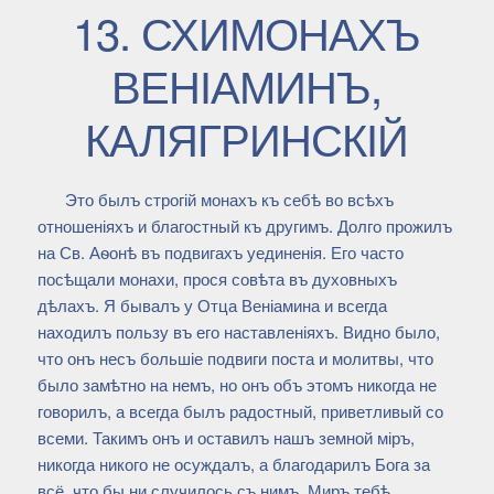
13. СХИМОНАХЪ
ВЕНІАМИНЪ,
КАЛЯГРИНСКІЙ
Это былъ строгій монахъ къ себѣ во всѣхъ
отношеніяхъ и благостный къ другимъ. Долго прожилъ
на Св. Аѳонѣ въ подвигахъ уединенія. Его часто
посѣщали монахи, прося совѣта въ духовныхъ
дѣлахъ. Я бывалъ у Отца Веніамина и всегда
находилъ пользу въ его наставленіяхъ. Видно было,
что онъ несъ большіе подвиги поста и молитвы, что
было замѣтно на немъ, но онъ объ этомъ никогда не
говорилъ, а всегда былъ радостный, приветливый со
всеми. Такимъ онъ и оставилъ нашъ земной міръ,
никогда никого не осуждалъ, а благодарилъ Бога за
всё, что бы ни случилось съ нимъ. Миръ тебѣ,