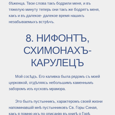
бѣженца. Твои слова такъ бодрили меня, и въ
тяжелую минуту теперь они такъ же бодрятъ меня,
какъ и въ далекое- далекое время нашихъ
незабываемыхъ встрѣчъ.
8. НИФОНТЪ,
СХИМОНАХЪ-
КАРУЛЕЦЪ
Мой сосѣдъ. Его каливка была рядомъ съ моей
церковкой, отдѣляясь небольшимъ каменнымъ
заборомъ изъ кусковъ мрамора.
Это былъ пустынникъ, характеромъ своей жизни
напоминавшій мнѣ пустынниковъ Св. Горы Синая,
какъ я помню ихъ по описанію въ книгѣ о Горѣ