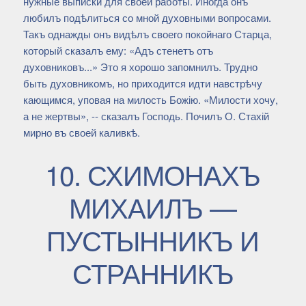
нужные выписки для своей работы. Иногда онъ
любилъ подѣлиться со мной духовными вопросами.
Такъ однажды онъ видѣлъ своего покойнаго Старца,
который сказалъ ему: «Адъ стенетъ отъ
духовниковъ...» Это я хорошо запомнилъ. Трудно
быть духовникомъ, но приходится идти навстрѣчу
кающимся, уповая на милость Божію. «Милости хочу,
а не жертвы», -- сказалъ Господь. Почилъ О. Стахій
мирно въ своей каливкѣ.
10. СХИМОНАХЪ
МИХАИЛЪ —
ПУСТЫННИКЪ И
СТРАННИКЪ