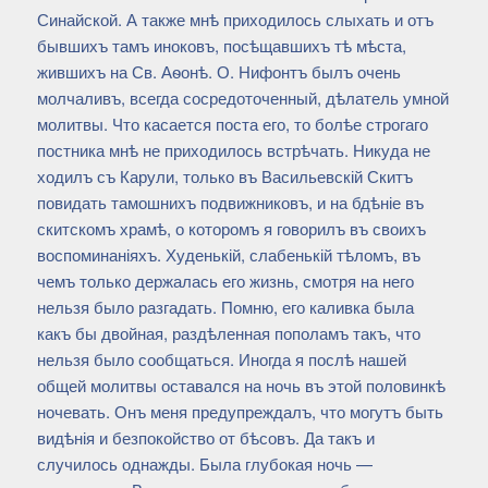
Синайской. А также мнѣ приходилось слыхать и отъ
бывшихъ тамъ иноковъ, посѣщавшихъ тѣ мѣста,
жившихъ на Св. Аѳонѣ. О. Нифонтъ былъ очень
молчаливъ, всегда сосредоточенный, дѣлатель умной
молитвы. Что касается поста его, то болѣе строгаго
постника мнѣ не приходилось встрѣчать. Никуда не
ходилъ съ Карули, только въ Васильевскій Скитъ
повидать тамошнихъ подвижниковъ, и на бдѣніе въ
скитскомъ храмѣ, о которомъ я говорилъ въ своихъ
воспоминаніяхъ. Худенькій, слабенькій тѣломъ, въ
чемъ только держалась его жизнь, смотря на него
нельзя было разгадать. Помню, его каливка была
какъ бы двойная, раздѣленная пополамъ такъ, что
нельзя было сообщаться. Иногда я послѣ нашей
общей молитвы оставался на ночь въ этой половинкѣ
ночевать. Онъ меня предупреждалъ, что могутъ быть
видѣнія и безпокойство от бѣсовъ. Да такъ и
случилось однажды. Была глубокая ночь —