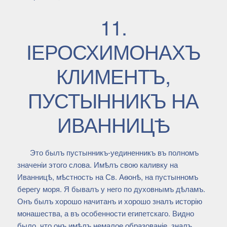
11.
ІЕРОСХИМОНАХЪ
КЛИМЕНТЪ,
ПУСТЫННИКЪ НА
ИВАННИЦѢ
Это былъ пустынникъ-уединенникъ въ полномъ
значеніи этого слова. Имѣлъ свою каливку на
Иванницѣ, мѣстность на Св. Аѳонѣ, на пустынномъ
берегу моря. Я бывалъ у него по духовнымъ дѣламъ.
Онъ былъ хорошо начитанъ и хорошо зналъ исторію
монашества, а въ особенности египетскаго. Видно
было, что онъ имѣлъ немалое образованіе, зналъ