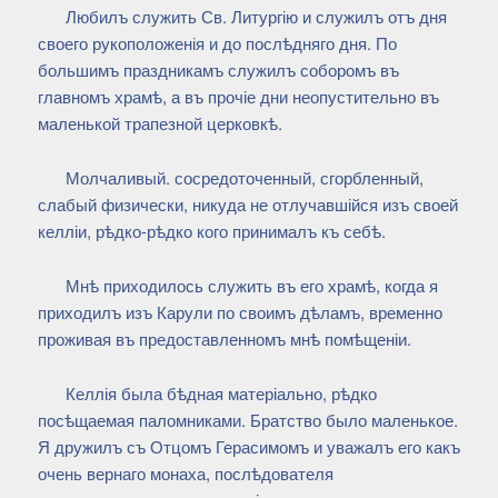
Любилъ служить Св. Литургію и служилъ отъ дня
своего рукоположенія и до послѣдняго дня. По
большимъ праздникамъ служилъ соборомъ въ
главномъ храмѣ, а въ прочіе дни неопустительно въ
маленькой трапезной церковкѣ.
Молчаливый. сосредоточенный, сгорбленный,
слабый физически, никуда не отлучавшійся изъ своей
келліи, рѣдко-рѣдко кого принималъ къ себѣ.
Мнѣ приходилось служить въ его храмѣ, когда я
приходилъ изъ Карули по своимъ дѣламъ, временно
проживая въ предоставленномъ мнѣ помѣщеніи.
Келлія была бѣдная матеріально, рѣдко
посѣщаемая паломниками. Братство было маленькое.
Я дружилъ съ Отцомъ Герасимомъ и уважалъ его какъ
очень вернаго монаха, послѣдователя