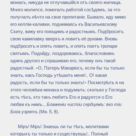
монахъ, никуда не отлучавшійся отъ своего жилища.
Много молился, помогалъ работой сосѣдямъ, за что
получалъ нѣчто на свое пропитаніе. Бывало, иду мимо
его келліи-каливки, поднимаясь къ Васильевскому
Скиту, вижу его поющимъ и радостнымъ. Подброситъ
свою камилавку вверхъ и ловитъ её руками. Вновь
подброситъ и опять ловитъ, и опять поетъ тропари
святымъ. Подойду, поздороваюсь, благословимъ
одинъ другого и спрашиваю его, почему онъ такой
радостный. «О, Патеръ Макаріосъ, если бы ты только
зналъ, какъ Господь утѣшилъ меня!.. О! какая
радость, если бы ты только зналъ!» Посмотрѣлъ я на
этого человѣка-монаха и подумалъ: сколько у Господа
есть тѣхъ, кто такъ любитъ Его и радуется о Его
любви къ нимъ...
Блаженіи чистіи сердцемъ: яко тіи
Бога узрятъ
(Мѳ. 5, 8).
Міръ! Міръ! Знаешь ли ты тѣхъ, молитвами
которыхъ ты только и существуешь!.. Полный