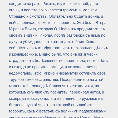
сходится на рать. Рокотъ, шумъ, крики, вой, дымъ,
огонь, и всё это покрывается громомъ и молніей.
Страшно и смотрѣть. Обязательно будетъ война, и
война великая, и смятеніе народовъ. Это была Вторая
Міровая Война, которую О. Нифонтъ предвидѣлъ въ
своемъ видѣніи. Иногда, послѣ разговора съ нимъ по
духу, я убѣждался, что онъ зналъ о ближайшхъ
событіяхъ какъ въ міру, такъ и въ церковныхъ дѣлахъ
и монашескихъ. Видно было, что онъ физически
страдалъ отъ болѣзненности своего тѣла, но терпѣлъ
и никогда не просилъ помощи, и не жаловался на
недомоганіе. Тихо, мирно и незамѣтно оставилъ своё
трудное земное странствіе. Похоронили его на этой
маленькой площадкѣ-балкончикѣ его каливки, на
которомъ онъ любилъ посидѣть, перебирая четки, и
созерцая морскую даль и мысленно погружаясь въ
безконечную вѣчность, о которой онъ любилъ
говорить, какъ о встрѣчѣ съ великими подвижниками
иночества древней Ѳиваиды, Египта и Синая. Миръ