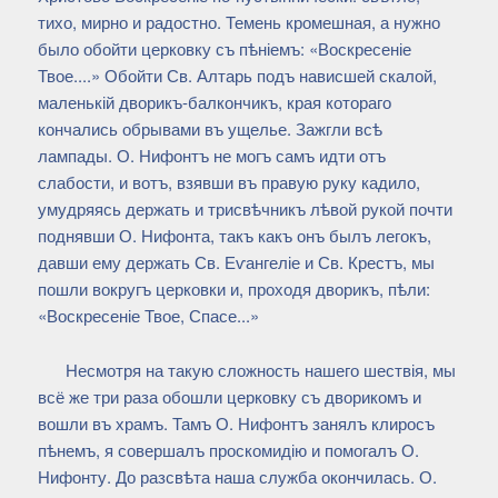
тихо, мирно и радостно. Темень кромешная, а нужно
было обойти церковку съ пѣніемъ: «Воскресеніе
Твое....» Обойти Св. Алтарь подъ нависшей скалой,
маленькій дворикъ-балкончикъ, края котораго
кончались обрывами въ ущелье. Зажгли всѣ
лампады. О. Нифонтъ не могъ самъ идти отъ
слабости, и вотъ, взявши въ правую руку кадило,
умудряясь держать и трисвѣчникъ лѣвой рукой почти
поднявши О. Нифонта, такъ какъ онъ былъ легокъ,
давши ему держать Св. Еѵангеліе и Св. Крестъ, мы
пошли вокругъ церковки и, проходя дворикъ, пѣли:
«Воскресеніе Твое, Спасе...»
Несмотря на такую сложность нашего шествія, мы
всё же три раза обошли церковку съ дворикомъ и
вошли въ храмъ. Тамъ О. Нифонтъ занялъ клиросъ
пѣнемъ, я совершалъ проскомидію и помогалъ О.
Нифонту. До разсвѣта наша служба окончилась. О.