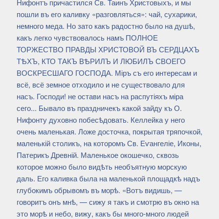
Нифонтъ причастился Св. Таинъ Христовыхъ, и мы
пошли въ его каливку «разговляться»: чай, сухарики,
немного меда. Но зато какъ радостно было на душѣ,
какъ легко чувствовалось намъ ПОЛНОЕ
ТОРЖЕСТВО ПРАВДЫ ХРИСТОВОЙ ВЪ СЕРДЦАХЪ
ТѢХЪ, КТО ТАКЪ ВѢРИЛЪ И ЛЮБИЛЪ СВОЕГО
ВОСКРЕСШАГО ГОСПОДА. Міръ съ его интересам и
всё, всё земное отходило и не существовало для
насъ. Господи! не остави насъ на распутіяхъ міра
сего... Бывало въ праздничекъ какой зайду къ О.
Нифонту духовно побесѣдовать. Келлейка у него
очень маленькая. Ложе досточка, покрытая тряпочкой,
маленькій столикъ, на которомъ Св. Еѵангеліе, Иконы,
Патерикъ Древній. Маленькое окошечко, сквозь
которое можно было видѣть необъятную морскую
даль. Его каливка была на маленькой площадкѣ надъ
глубокимъ обрывомъ въ морѣ. «Вотъ видишь, —
говоритъ онъ мнѣ, — сижу я такъ и смотрю въ окно на
это морѣ и небо, вижу, какъ бы много-много людей