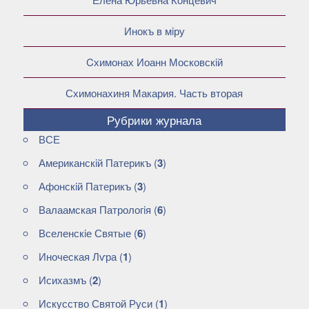
Инокъ в мiру
Cхимонах Иоанн Московскiй
Схимонахиня Макария. Часть вторая
Рубрики журнала
ВСЕ
Американскiй Патерикъ
(
3
)
Афонскiй Патерикъ
(
3
)
Валаамская Патрологiя
(
6
)
Вселенскiе Святые
(
6
)
Иноческая Лѵра
(
1
)
Исихазмъ
(
2
)
Искусство Святой Руси
(
1
)