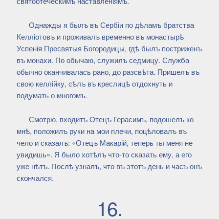
святоотеческимъ наставленіямъ.
Однажды я былъ въ Сербіи по дѣламъ братства
Келліотовъ и проживалъ временно въ монастырѣ
Успенія Пресвятыя Богородицы, гдѣ былъ постриженъ
въ монахи. По обычаю, служилъ седмицу. Служба
обычно оканчивалась рано, до разсвѣта. Пришелъ въ
свою келлійку, сѣлъ въ креслицѣ отдохнуть и
подумать о многомъ.
Смотрю, входитъ Отецъ Герасимъ, подошелъ ко
мнѣ, положилъ руки на мои плечи, поцѣловалъ въ
чело и сказалъ: «Отецъ Макарій, теперь ты меня не
увидишь». Я было хотѣлъ что-то сказать ему, а его
уже нѣтъ. Послѣ узналъ, что въ этотъ день и часъ онъ
скончался.
16.