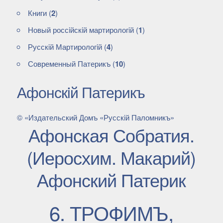
Книги
(
2
)
Новый россiйскiй мартирологiй
(
1
)
Русскiй Мартирологiй
(
4
)
Современный Патерикъ
(
10
)
Афонскiй Патерикъ
© «Издательский Домъ «Русскiй Паломникъ»
Афонская Собратия.
(Иеросхим. Макарий)
Афонский Патерик
6. ТРОФИМЪ,