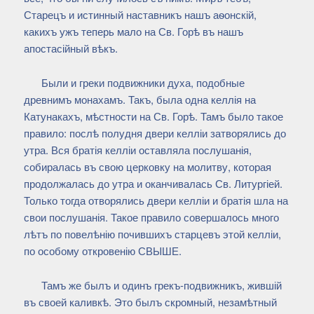
Старецъ и истинный наставникъ нашъ аѳонскій,
какихъ ужъ теперь мало на Св. Горѣ въ нашъ
апостасійный вѣкъ.
Были и греки подвижники духа, подобные
древнимъ монахамъ. Такъ, была одна келлія на
Катунакахъ, мѣстности на Св. Горѣ. Тамъ было такое
правило: послѣ полудня двери келліи затворялись до
утра. Вся братія келліи оставляла послушанія,
собиралась въ свою церковку на молитву, которая
продолжалась до утра и оканчивалась Св. Литургіей.
Только тогда отворялись двери келліи и братія шла на
свои послушанія. Такое правило совершалось много
лѣтъ по повелѣнію почившихъ старцевъ этой келліи,
по особому откровенію СВЫШЕ.
Тамъ же былъ и одинъ грекъ-подвижникъ, жившій
въ своей каливкѣ. Это былъ скромный, незамѣтный