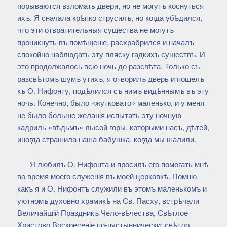
порываются взломать двери, но не могутъ коснуться
ихъ. Я сначала крѣпко струсилъ, но когда убѣдился,
что эти отвратительныя существа не могутъ
проникнуть въ помѣщеніе, расхрабрился и началъ
спокойно наблюдать эту пляску гадкихъ существъ. И
это продолжалось всю ночь до разсвѣта. Только съ
разсвѣтомъ шумъ утихъ, я отворилъ дверь и пошелъ
къ О. Нифонту, подѣлился съ нимъ видѣннымъ въ эту
ночь. Конечно, было «жутковато» маленько, и у меня
не было больше желанія испытать эту ночную
кадриль «вѣдьмъ» лысой горы, которыми насъ, дѣтей,
иногда страшила наша бабушка, когда мы шалили.
Я любилъ О. Нифонта и просилъ его помогать мнѣ
во время моего служенія въ моей церковкѣ. Помню,
какъ я и О. Нифонтъ служили въ этомъ маленькомъ и
уютномъ духовно храмикѣ на Св. Пасху, встрѣчали
Величайшій Праздникъ Чело-вѣчества, Свѣтлое
Христово Воскресеніе по-пустыннически: свѣтло,