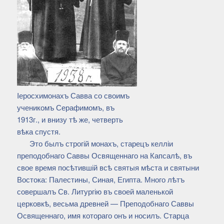
Iеросхимонахъ Савва со своимъ
ученикомъ Серафимомъ, въ
1913г., и внизу тѣ же, четверть
вѣка спустя.
Это былъ строгій монахъ, старецъ келліи
преподобнаго Саввы Освященнаго на Капсалѣ, въ
свое время посѣтившій всѣ святыя мѣста и святыни
Востока: Палестины, Синая, Египта. Много лѣтъ
совершалъ Св. Литургію въ своей маленькой
церковкѣ, весьма древней — Преподобнаго Саввы
Освященнаго, имя котораго онъ и носилъ. Старца