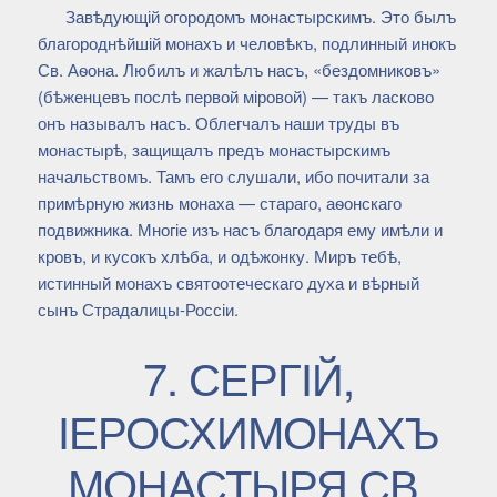
Завѣдующій огородомъ монастырскимъ. Это былъ
благороднѣйшій монахъ и человѣкъ, подлинный инокъ
Св. Аѳона. Любилъ и жалѣлъ насъ, «бездомниковъ»
(бѣженцевъ послѣ первой міровой) — такъ ласково
онъ называлъ насъ. Облегчалъ наши труды въ
монастырѣ, защищалъ предъ монастырскимъ
начальствомъ. Тамъ его слушали, ибо почитали за
примѣрную жизнь монаха — стараго, аѳонскаго
подвижника. Многіе изъ насъ благодаря ему имѣли и
кровъ, и кусокъ хлѣба, и одѣжонку. Миръ тебѣ,
истинный монахъ святоотеческаго духа и вѣрный
сынъ Страдалицы-Россіи.
7. СЕРГІЙ,
ІЕРОСХИМОНАХЪ
МОНАСТЫРЯ СВ.