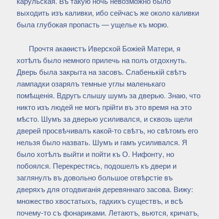
карульская. Въ такую ночь невозможно было
выходить изъ каливки, ибо сейчасъ же около каливки
была глубокая пропасть — ущелье къ морю.
Прочтя акаѳистъ Иверской Божіей Матери, я
хотѣлъ было немного прилечь на полъ отдохнуть.
Дверь была закрыта на засовъ. Слабенькій свѣтъ
лампадки озарялъ темные углы маленькаго
помѣщенія. Вдругъ слышу шумъ за дверью. Знаю, что
никто изъ людей не могъ прійти въ это время на это
мѣсто. Шумъ за дверью усиливался, и сквозь щели
дверей просвѣчивалъ какой-то свѣтъ, но свѣтомъ его
нельзя было назвать. Шумъ и гамъ усиливался. Я
было хотѣлъ выйти и пойти къ О. Нифонту, но
побоялся. Перекрестясь, подошелъ къ двери и
заглянулъ въ довольно большое отвѣрстіе въ
дверяхъ для отодвиганія деревяннаго засова. Вижу:
множество хвостатыхъ, гадкихъ существъ, и всѣ
почему-то съ фонариками. Летаютъ, вьются, кричатъ,