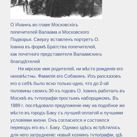
О Иоаннъ во главе Московскiхъ
попечителей Валаама и Московского
Подворья. Сверху вставленъ портретъ О.
Iоанна въ формѣ Братства попечителей,
как почетного представителя Валаамскихъ
благодѣтелей
Ни мірское имя родителей, ни мѣсто рожденія его
неизвѣстны. Фамилія его Собакинъ. Изъ разсказовъ
его о себѣ было ясно только одно, что до 2-ой
половины своихъ 30-хъ годовъ О. Іоаннъ работалъ въ
Москвѣ въ тѵпографіи простымъ наборщикомъ. Въ
1889 г. послѣдовало предложеніе ему на подобное же
мѣсто въ городъ Баку съ лучшей оплатой и лучшими
условіями жизни. Онъ согласился и состоялся
переводъ его въ г. Баку. Однако здѣсь встрѣтилось
для него затрудненіе: новый хозяинъ тѵпографіи, гдѣ