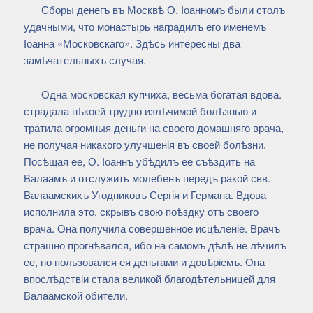
Сборы денегъ въ Москвѣ О. Іоанномъ были столъ
удачными, что монастырь наградилъ его именемъ
Іоанна «Московскаго». Здѣсь интересны два
замѣчательныхъ случая.
Одна московская купчиха, весьма богатая вдова.
страдала нѣкоей трудно излѣчимой болѣзнью и
тратила огромныя деньги на своего домашняго врача,
не получая никакого улучшенія въ своей болѣзни.
Посѣщая ее, О. Іоаннъ убѣдилъ ее съѣздить на
Валаамъ и отслужить молебенъ передъ ракой свв.
Валаамскихъ Угодниковъ Сергія и Германа. Вдова
исполнила это, скрывъ свою поѣздку отъ своего
врача. Она получила совершенное исцѣленіе. Врачъ
страшно прогнѣвался, ибо на самомъ дѣлѣ не лѣчилъ
ее, но пользовался ея деньгами и довѣріемъ. Она
впослѣдствіи стала великой благодѣтельницей для
Валаамской обители.