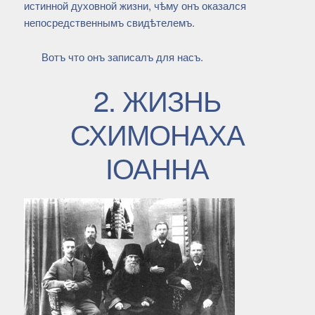
истинной духовной жизни, чѣму онъ оказался
непосредственнымъ свидѣтелемъ.
Вотъ что онъ записалъ для насъ.
2. ЖИЗНЬ
СХИМОНАХА
ІОАННА