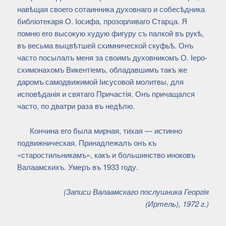
навѣщая своего сотаинника духовнаго и собесѣдника
библіотекаря О. Іосифа, прозорливаго Старца. Я
помню его высокую худую фигуру съ палкой въ рукѣ,
въ весьма выцвѣтшей схимнической скуфьѣ. Онъ
часто посылалъ меня за своимъ духовникомъ О. Іеро-
схимонахомъ Викентіемъ, обладавшимъ такъ же
даромъ самодвижимой Іисусовой молитвы, для
исповѣданія и святаго Причастія. Онъ причащался
часто, по дватри раза въ недѣлю.
Кончина его была мирная, тихая — истинно
подвижническая. Принадлежалъ онъ къ
«старостильникамъ», какъ и большинство иноковъ
Валаамскихъ. Умеръ въ 1933 году.
(Записи Валаамскаго послушника Георгія
(Иртель), 1972 г.)