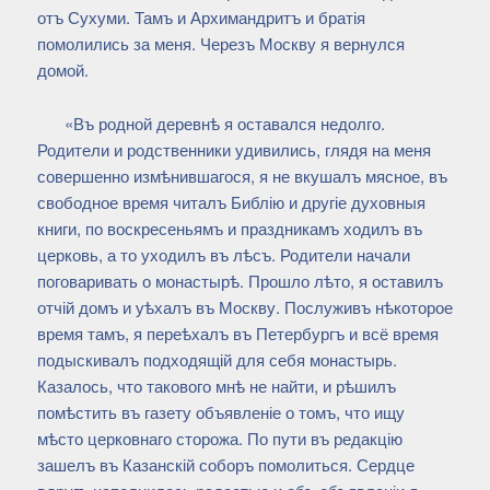
отъ Сухуми. Тамъ и Архимандритъ и братія
помолились за меня. Черезъ Москву я вернулся
домой.
«Въ родной деревнѣ я оставался недолго.
Родители и родственники удивились, глядя на меня
совершенно измѣнившагося, я не вкушалъ мясное, въ
свободное время читалъ Библію и другіе духовныя
книги, по воскресеньямъ и праздникамъ ходилъ въ
церковь, а то уходилъ въ лѣсъ. Родители начали
поговаривать о монастырѣ. Прошло лѣто, я оставилъ
отчій домъ и уѣхалъ въ Москву. Послуживъ нѣкоторое
время тамъ, я переѣхалъ въ Петербургъ и всё время
подыскивалъ подходящій для себя монастырь.
Казалось, что такового мнѣ не найти, и рѣшилъ
помѣстить въ газету объявленіе о томъ, что ищу
мѣсто церковнаго сторожа. По пути въ редакцію
зашелъ въ Казанскій соборъ помолиться. Сердце