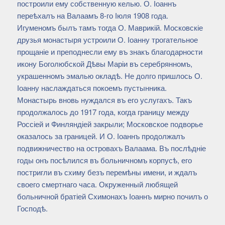
построили ему собственную келью. О. Іоаннъ
переѣхалъ на Валаамъ 8-го Іюля 1908 года.
Игуменомъ былъ тамъ тогда О. Маврикій. Московскіе
друзья монастыря устроили О. Іоанну трогательное
прощаніе и преподнесли ему въ знакъ благодарности
икону Боголюбской Дѣвы Маріи въ серебрянномъ,
украшенномъ эмалью окладѣ. Не долго пришлось О.
Іоанну наслаждаться покоемъ пустынника.
Монастырь вновь нуждался въ его услугахъ. Такъ
продолжалось до 1917 года, когда границу между
Россіей и Финляндіей закрыли; Московское подворье
оказалось за границей. И О. Іоаннъ продолжалъ
подвижничество на островахъ Валаама. Въ послѣдніе
годы онъ посѣлился въ больничномъ корпусѣ, его
постригли въ схиму безъ перемѣны имени, и ждалъ
своего смертнаго часа. Окруженный любящей
больничной братіей Схимонахъ Іоаннъ мирно почилъ о
Господѣ.