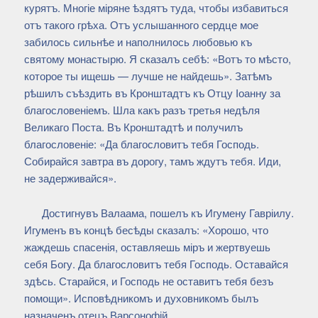
курятъ. Многіе міряне ѣздятъ туда, чтобы избавиться
отъ такого грѣха. Отъ услышанного сердце мое
забилось сильнѣе и наполнилось любовью къ
святому монастырю. Я сказалъ себѣ: «Вотъ то мѣсто,
которое ты ищешь — лучше не найдешь». Затѣмъ
рѣшилъ съѣздить въ Кронштадтъ къ Отцу Іоанну за
благословеніемъ. Шла какъ разъ третья недѣля
Великаго Поста. Въ Кронштадтѣ и получилъ
благословеніе: «Да благословитъ тебя Господь.
Собирайся завтра въ дорогу, тамъ ждутъ тебя. Иди,
не задерживайся».
Достигнувъ Валаама, пошелъ къ Игумену Гавріилу.
Игуменъ въ концѣ бесѣды сказалъ: «Хорошо, что
жаждешь спасенія, оставляешь міръ и жертвуешь
себя Богу. Да благословитъ тебя Господь. Оставайся
здѣсь. Старайся, и Господь не оставитъ тебя безъ
помощи». Исповѣдникомъ и духовникомъ былъ
назначенъ отецъ Варсонофій.