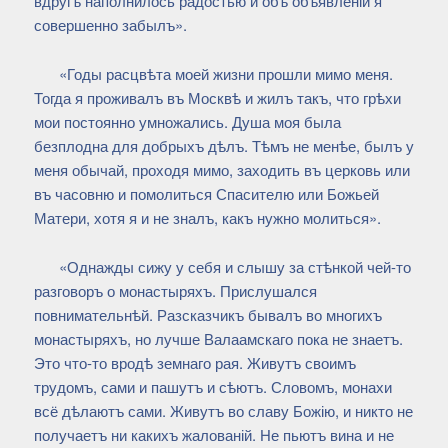
вдругъ наполнилось радостью и объ объявленіи я
совершенно забылъ».
«Годы расцвѣта моей жизни прошли мимо меня.
Тогда я проживалъ въ Москвѣ и жилъ такъ, что грѣхи
мои постоянно умножались. Душа моя была
безплодна для добрыхъ дѣлъ. Тѣмъ не менѣе, былъ у
меня обычай, проходя мимо, заходить въ церковь или
въ часовню и помолиться Спасителю или Божьей
Матери, хотя я и не зналъ, какъ нужно молиться».
«Однажды сижу у себя и слышу за стѣнкой чей-то
разговоръ о монастыряхъ. Прислушался
повнимательнѣй. Разсказчикъ бывалъ во многихъ
монастыряхъ, но лучше Валаамскаго пока не знаетъ.
Это что-то вродѣ земнаго рая. Живутъ своимъ
трудомъ, сами и пашутъ и сѣютъ. Словомъ, монахи
всё дѣлаютъ сами. Живутъ во славу Божію, и никто не
получаетъ ни какихъ жалованій. Не пьютъ вина и не