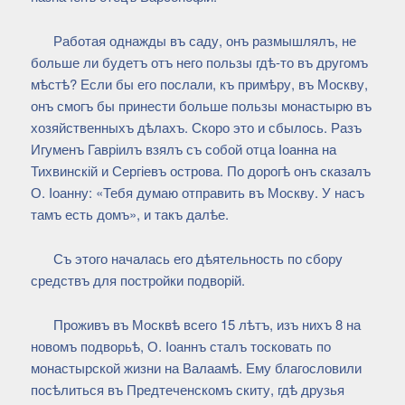
Работая однажды въ саду, онъ размышлялъ, не
больше ли будетъ отъ него пользы гдѣ-то въ другомъ
мѣстѣ? Если бы его послали, къ примѣру, въ Москву,
онъ смогъ бы принести больше пользы монастырю въ
хозяйственныхъ дѣлахъ. Скоро это и сбылось. Разъ
Игуменъ Гавріилъ взялъ съ собой отца Іоанна на
Тихвинскій и Сергіевъ острова. По дорогѣ онъ сказалъ
О. Іоанну: «Тебя думаю отправить въ Москву. У насъ
тамъ есть домъ», и такъ далѣе.
Съ этого началась его дѣятельность по сбору
средствъ для постройки подворій.
Проживъ въ Москвѣ всего 15 лѣтъ, изъ нихъ 8 на
новомъ подворьѣ, О. Іоаннъ сталъ тосковать по
монастырской жизни на Валаамѣ. Ему благословили
посѣлиться въ Предтеченскомъ скиту, гдѣ друзья