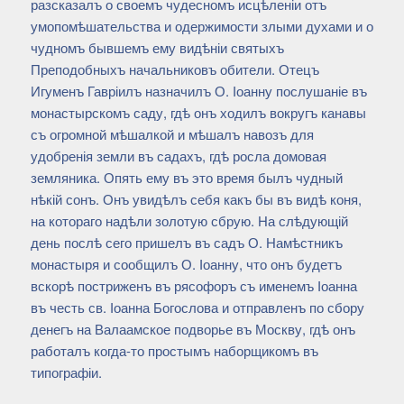
разсказалъ о своемъ чудесномъ исцѣленіи отъ
умопомѣшательства и одержимости злыми духами и о
чудномъ бывшемъ ему видѣніи святыхъ
Преподобныхъ начальниковъ обители. Отецъ
Игуменъ Гавріилъ назначилъ О. Іоанну послушаніе въ
монастырскомъ саду, гдѣ онъ ходилъ вокругъ канавы
съ огромной мѣшалкой и мѣшалъ навозъ для
удобренія земли въ садахъ, гдѣ росла домовая
земляника. Опять ему въ это время былъ чудный
нѣкій сонъ. Онъ увидѣлъ себя какъ бы въ видѣ коня,
на котораго надѣли золотую сбрую. На слѣдующій
день послѣ сего пришелъ въ садъ О. Намѣстникъ
монастыря и сообщилъ О. Іоанну, что онъ будетъ
вскорѣ постриженъ въ рясофоръ съ именемъ Іоанна
въ честь св. Іоанна Богослова и отправленъ по сбору
денегъ на Валаамское подворье въ Москву, гдѣ онъ
работалъ когда-то простымъ наборщикомъ въ
типографіи.