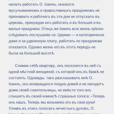
началъ работать О. Іоаннъ, оказался
мусульманиномъ и православныхъ праздниковъ не
признавалъ и рабочихъ въ эти дни не отпускалъ въ
церковь, принуждая ихъ работать и въ большія и въ
малыя праздники. Отецъ же Іоаннъ всю жизнь крѣпко
слѣдовалъ послушанію св. Церкви — и категорически
даже и за удвоенную плату, работать по праздникам
отказался. Однако жизнь его въ этотъ періодъ не
была на большой высотѣ.
Снимая себѣ квартиру, онъ поселился въ ней съ
одной мѣстной женщиной, съ которой онъ въ бракѣ не
состоялъ. Однажды, такъ разсказывалъ мнѣ О.
Іоаннъ, онъ возвращался поздно домой и не находитъ
дома своей сожительницы, но вмѣсто того онъ
слышитъ въ своей комнатѣ страшные голоса: «Теперь
онъ нашъ. Теперь мы возьмемъ его въ свои руки!
Узнавъ въ этихъ голосахъ нечистыхъ духовъ, О.