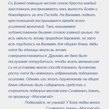
Съ Божіей помощью несеніе сеоего Креста каждый
христіанинъ воспринимаетъ какъ милостъ Божію и
благодаритъ за это Господа. На Валаамѣ подвигъ
крестоношенія воспринимался прежде всего
усиленной молитвой. Такъ называемое
художественное дѣланіе стояло главной цѣлью. Не
всѣ имѣли къ этому природное дарованіе, но зато
всѣ трудилисъ на Валаамѣ для общаго блага, дабы
хотя бы единицы могли въ этомъ
совершенствоваться. Другимъ же дано было
послушаніе потрудитъся, чтобы жизнъ монашеская
съ ея уставами могла способствовать духовному
росту хотя бы немногихъ избранниковъ подлиннаго
исихазма. Однимъ изъ этихъ тружениковъ на общее
благо обители былъ собиратель средствъ и
строителъ подворъя московскаго Схимонахъ Іоаннъ,
по прозвищу «Московскій».
Подвизайся, не унывай! У Бога любви много.
Схимонахъ Іоаннъ «Московскій»