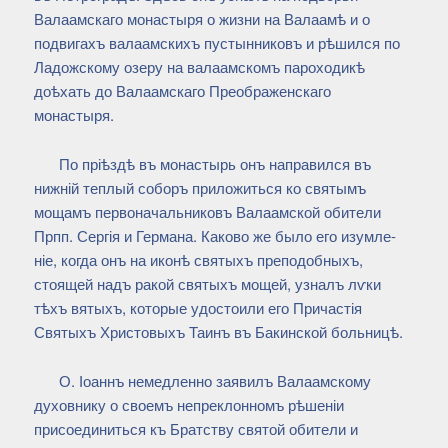
Валаамскаго монастыря о жизни на Валаамѣ и о
подвигахъ валаамскихъ пустынниковъ и рѣшился по
Ладожскому озеру на валаамскомъ пароходикѣ
доѣхать до Валаамскаго Преображенскаго
монастыря.
По пріѣздѣ въ монастырь онъ направился въ
нижній теплый соборъ приложиться ко святымъ
мощамъ первоначальниковъ Валаамской обители
Прпп. Сергія и Германа. Каково же было его изумле-
ніе, когда онъ на иконѣ святыхъ преподобныхъ,
стоящей надъ ракой святыхъ мощей, узналъ лѵки
тѣхъ вятыхъ, которые удостоили его Причастія
Святыхъ Христовыхъ Таинъ въ Бакинской больницѣ.
О. Іоаннъ немедленно заявилъ Валаамскому
духовнику о своемъ непреклонномъ рѣшеніи
присоединиться къ Братству святой обители и