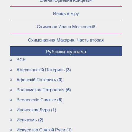
Инокъ в мiру
Cхимонах Иоанн Московскiй
Схимонахиня Макария. Часть вторая
Рубрики журнала
ВСЕ
Американскiй Патерикъ
(
3
)
Афонскiй Патерикъ
(
3
)
Валаамская Патрологiя
(
6
)
Вселенскiе Святые
(
6
)
Иноческая Лѵра
(
1
)
Исихазмъ
(
2
)
Искусство Святой Руси
(
1
)