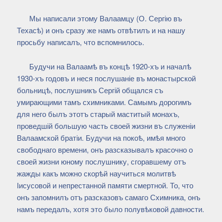
Мы написали этому Валаамцу (О. Сергію въ
Техасѣ) и онъ сразу же намъ отвѣтилъ и на нашу
просьбу написалъ, что вспомнилось.
Будучи на Валаамѣ въ концѣ 1920-хъ и началѣ
1930-хъ годовъ и неся послушаніе въ монастырской
больницѣ, послушникъ Сергій общался съ
умирающими тамъ схимниками. Самымъ дорогимъ
для него былъ этотъ старый маститый монахъ,
проведшій большую часть своей жизни въ служеніи
Валаамской братіи. Будучи на покоѣ, имѣя много
свободнаго времени, онъ разсказывалъ красочно о
своей жизни юному послушнику, сгоравшему отъ
жажды какъ можно скорѣй научиться молитвѣ
Іисусовой и непрестанной памяти смертной. То, что
онъ запомнилъ отъ разсказовъ самаго Схимника, онъ
намъ передалъ, хотя это было полувѣковой давности.