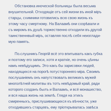
Обстановка иноческой больницы была весьма
внушительной. Отходящіе отъ сей жизни въ иной міръ
старцы, схимники готовились всю свою жизнь къ
этому часу смертному. На Валаамѣ они созрѣвали и
съ миромъ въ душѣ торжественно отходили въ другой
таинственнвый міръ, оставляя послѣ себя неизглади-
мую память.
По.слушникъ Георгій всё это впитывалъ какъ губка
и поэтому его записи, хотя и краткіе, но очень цѣнны
намъ невѣдущимъ. Это какъ бы зарисовки людей,
находящихся на порогѣ потусторонняго міра. Своимъ
послушаніемъ онъ напутствовалъ великихъ мужей
многолѣтней молитвы въ тотъ невѣдомый край, ради
которого созданъ былъ и Валаамъ, и всё монашество,
и вся наша жизнь на землѣ. Глядя на этихъ
смиренныхъ, прислушивающихся къ вѣчности, уже
отходившихъ старцевъ, ему пріоткрывалась завѣса