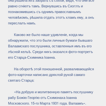
она рѣшила ихъ забрать съ собой, видя, что они все
равно сгніютъ тамъ. Вернувшись въ Сиэтлъ и
познакомившись съ однимъ православнымъ
человѣкомъ, рѣшила отдать этотъ хламъ ему, а онъ
переслалъ намъ.
Каково же было наше удивленіе, когда мы
обнаружили, что это были личныя бумаги бывшаго
Валаамскаго послушника, оставленныя имъ въ его
лѣсной кельѣ. Среди нихъ оказался фото-портретъ
его Старца-Схимника Іоанна.
На оборотѣ этой поношенной, разваливающейся
фото-карточки написано дряхлой рукой самаго
святаго Старца:
«На добрую и молитвенную памятъ послушнику
рабу Божію Георгію отъ Схимонаха Іоанна
Московского. 15-го Марта 1931 года. Валаамъ».