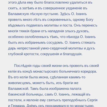
этого дѣла ему было благословлено удалиться въ
скитъ, а затѣмъ и въ совершенное уединеніе въ
Валаамскую лѣсную пустыню. Здѣсь О. Іоаннъ
провелъ много лѣтъ въ сокровенныхъ, одному Богу
вѣдомыхъ подвигахъ молитвы и поста. Онъ перенесъ
многія тяжкія брани отъ нападенія злыхъ духовъ,
особенно озлобленныхъ тѣмъ, что нѣкогда О. Іоаннъ
былъ ихъ избраннымъ сосудомъ. О. Іоаннъ стяжалъ
дарь непрестанной умно-сердечной молитвы и духъ
глубокой кротости, сокрушенія и благодушія.
Послѣднія годы своей жизни онъ провелъ въ своей
келіи въ концѣ монастырскаго больничнаго коридора.
Въ его келіи была икона, сдѣланная какимъ-то
живописцемъ, можетъ быть, изъ братіи же
Валаамской. Тамъ была изображена палата
бакинской больницы, самъ О. Іоаннъ, лежащій въ
постели, и явленіе ему святыхъ преподобныхъ Сергія
и Германа. Днёмъ онъ прохаживался по монастырю,