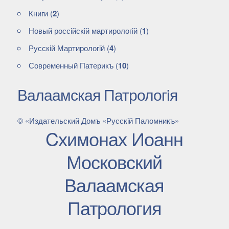
Книги
(
2
)
Новый россiйскiй мартирологiй
(
1
)
Русскiй Мартирологiй
(
4
)
Современный Патерикъ
(
10
)
Валаамская Патрологiя
© «Издательский Домъ «Русскiй Паломникъ»
Cхимонах Иоанн
Московский
Валаамская
Патрология