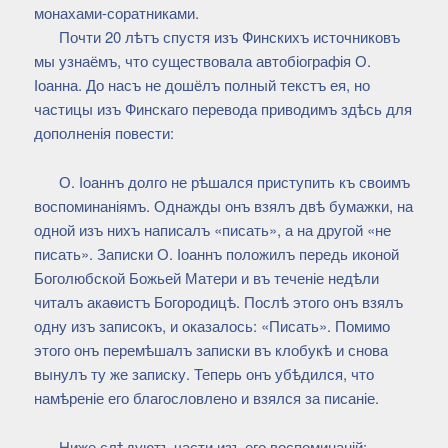
монахами-соратниками.
Почти 20 лѣтъ спустя изъ Финскихъ источниковъ
мы узнаёмъ, что существовала автобіографія О.
Іоанна. До насъ не дошёлъ полный текстъ ея, но
частицы изъ Финскаго перевода приводимъ здѣсь для
дополненія повести:
О. Іоаннъ долго не рѣшался приступить къ своимъ
воспоминаніямъ. Однажды онъ взялъ двѣ бумажки, на
одной изъ нихъ написалъ «писать», а на другой «не
писать». Записки О. Іоаннъ положилъ передь иконой
Боголюбской Божьей Матери и въ теченіе недѣли
читалъ акаѳистъ Богородицѣ. Послѣ этого онъ взялъ
одну изъ записокъ, и оказалось: «Писать». Помимо
этого онъ перемѣшалъ записки въ клобукѣ и снова
вынулъ ту же записку. Теперь онъ убѣдился, что
намѣреніе его благословлено и взялся за писаніе.
Ниже слѣдуютъ части изъ его воспоминаній: