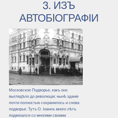
3. ИЗЪ
АВТОБIОГРАФІИ
Московское Подворье, какъ оно
выглядѣло до революціи; нынѣ зданіе
почти полностью сохранилось и снова
подворье. Тутъ О. Іоаннъ много лѣтъ
подвизался со многими своими