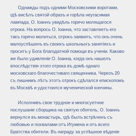
Однажды подъ одними Московскими воротами,
гдѣ висѣлъ святой образъ и горѣла неугасимая
лампада, О. Іоаннъ увидѣль горячо молящагося
отрока. На вопрось О. Іоанна, что заставляетъ его
такъ горячо молиться, отрокъ заявилъ, что онъ очень
малоуспѣшенъ въ своихъ школьныхъ занятіяхъ и
проситъ у Бога благодатной помощи въ ученіи. Каково
же было удивленіе О. Іоанна, когда онъ нашелъ
впослѣдствіи этого отрока въ домѣ однаго
московскаго благочестиваго священника. Черезъ 20
съ лишнимъ лѣтъ этотъ отрокъ сдѣлался епископомъ
въ Москвѣ и удостоился мученической кончины.
Исполнивъ свое трудное и многосуетное
послушаніе сборщика на святую обитель, О. Іоаннъ
вернулся въ монастырь, гдѣ былъ встрѣченъ съ
любовью и похвалами отъ Игумена и отъ всего
Братства обители. Въ награду за успѣшное вѣденіе