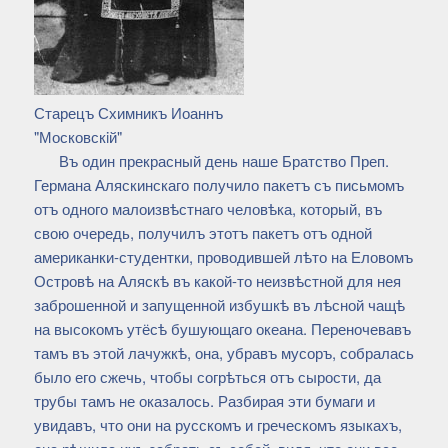
Старецъ Схимникъ Иоаннъ
"Московскiй"
Въ один прекрасный день наше Братство Преп.
Германа Аляскинскаго получило пакетъ съ письмомъ
отъ одного малоизвѣстнаго человѣка, который, въ
свою очередь, получилъ этотъ пакетъ отъ одной
американки-студентки, проводившей лѣто на Еловомъ
Островѣ на Аляскѣ въ какой-то неизвѣстной для нея
заброшенной и запущенной избушкѣ въ лѣсной чащѣ
на высокомъ утёсѣ бушующаго океана. Переночевавъ
тамъ въ этой лачужкѣ, она, убравъ мусоръ, собралась
было его сжечь, чтобы согрѣться отъ сырости, да
трубы тамъ не оказалось. Разбирая эти бумаги и
увидавъ, что они на русскомъ и греческомъ языкахъ,