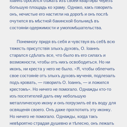
Іоаннъ бросился бѣжать изъ своей квартиры черезъ
большую площадь ко храму. Однако, какъ говорилъ
онъ, нечистые его настигли на дорогѣ и онъ послѣ
очутился въ мѣстной бакинской больницѣ въ
состояніи одержимости и умопомѣшательства.
Понемногу придя въ себя и чувствуя въ себѣ всю
тяжесть присутствія злыхъ духовъ, О. Іоаннъ
старался сдѣлать все, что было въ его силахъ и
возможности, чтобы отъ нихъ освободиться. Но ни
иконъ, ни креста у него не было. «Я, чтобы облегчить
свое состоянiе отъ злыхъ духовъ мученія, подлезалъ
подъ кровать, — говорилъ О. Іоаннъ, — и ложился
крестомъ». Но ничего не помогало. Однажды кто-то
изъ посетителей далъ ему небольшую
металлическую икону и онъ погрузилъ её въ воду для
освященія своего. Онъ даже проглотилъ эту иконку.
Но ничего не помогало. Однажды, когда такъ
невѣроятно страдая душевно и тѣлесно, онъ лежалъ