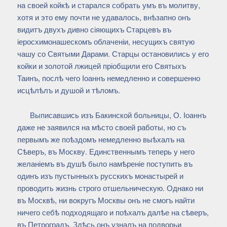
на своей койкѣ и старался собрать умъ въ молитву,
хотя и это ему почти не удавалось, внѣзапно онъ
видитъ двухъ дивно сіяющихъ Старцевъ въ
іеросхимонашескомъ облаченіи, несущихъ святую
чашу со Святыми Дарами. Старцы остановились у его
койки и золотой лжицей пріобщили его Святыхъ
Таинъ, послѣ чего Іоаннъ немедленно и совершенно
исцѣлѣлъ и душой и тѣломъ.
Выписавшись изъ Бакинской больницы, О. Іоаннъ
даже не заявился на мѣсто своей работы, но съ
первымъ же поѣздомъ немедленно выѣхалъ на
Сѣверъ, въ Москву. Единственнымъ теперь у него
желаніемъ въ душѣ было намѣреніе поступить въ
одинъ изъ пустынныхъ русскихъ монастырей и
проводить жизнь строго отшельническую. Однако ни
въ Москвѣ, ни вокругъ Москвы онъ не смогъ найти
ничего себѣ подходящаго и поѣхалъ далѣе на сѣверъ,
въ Петроградъ. Здѣсь онъ узналъ на подворьи