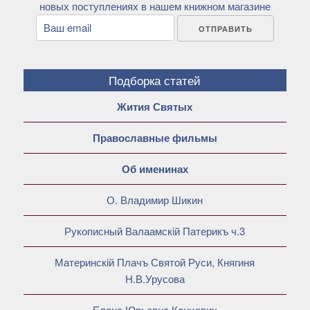
новых поступлениях в нашем книжном магазине
Подборка статей
Жития Святых
Православные фильмы
Об именинах
О. Владимир Шикин
Рукописный Валаамскiй Патерикъ ч.3
Материнскiй Плачъ Святой Руси, Княгиня
Н.В.Урусова
Елена Юрьевна Концевич