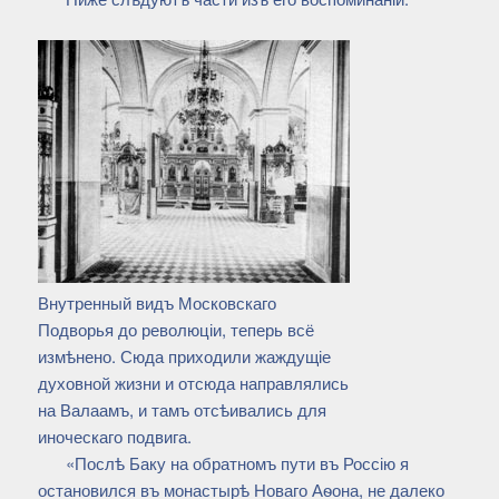
Внутренный видъ Московскаго
Подворья до революціи, теперь всё
измѣнено. Сюда приходили жаждущіе
духовной жизни и отсюда направлялись
на Валаамъ, и тамъ отсѣивались для
иноческаго подвига.
«Послѣ Баку на обратномъ пути въ Россію я
остановился въ монастырѣ Новаго Аѳона, не далеко