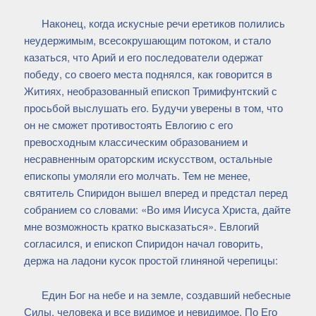
Наконец, когда искусные речи еретиков полились
неудержимым, всесокрушающим потоком, и стало
казаться, что Арий и его последователи одержат
победу, со своего места поднялся, как говорится в
Житиях, необразованный епископ Тримифунтский с
просьбой выслушать его. Будучи уверены в том, что
он не сможет противостоять Евлогию с его
превосходным классическим образованием и
несравненным ораторским искусством, остальные
епископы умоляли его молчать. Тем не менее,
святитель Спиридон вышел вперед и предстал перед
собранием со словами: «Во имя Иисуса Христа, дайте
мне возможность кратко высказаться». Евлогий
согласился, и епископ Спиридон начал говорить,
держа на ладони кусок простой глиняной черепицы:
Един Бог на небе и на земле, создавший небесные
Силы, человека и все видимое и невидимое. По Его