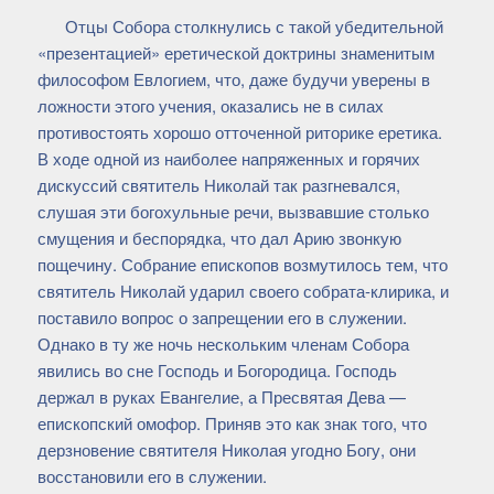
Отцы Собора столкнулись с такой убедительной
«презентацией» еретической доктрины знаменитым
философом Евлогием, что, даже будучи уверены в
ложности этого учения, оказались не в силах
противостоять хорошо отточенной риторике еретика.
В ходе одной из наиболее напряженных и горячих
дискуссий святитель Николай так разгневался,
слушая эти богохульные речи, вызвавшие столько
смущения и беспорядка, что дал Арию звонкую
пощечину. Собрание епископов возмутилось тем, что
святитель Николай ударил своего собрата-клирика, и
поставило вопрос о запрещении его в служении.
Однако в ту же ночь нескольким членам Собора
явились во сне Господь и Богородица. Господь
держал в руках Евангелие, а Пресвятая Дева —
епископский омофор. Приняв это как знак того, что
дерзновение святителя Николая угодно Богу, они
восстановили его в служении.