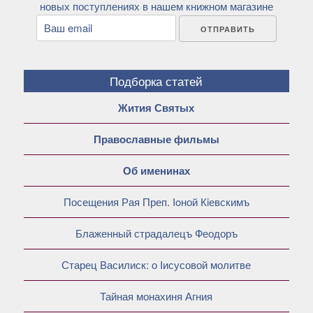
новых поступлениях в нашем книжном магазине
Подборка статей
Жития Святых
Православные фильмы
Об именинах
Посещения Рая Преп. Ioной Кiевскимъ
Блаженный страдалецъ Феодоръ
Старец Василиск: о Iисусовой молитве
Тайная монахиня Агния