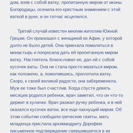
дом, взяв с собой ватку, пропитанную миром от иконы
Богородицы, осенила его крестным знамением с этой
ваткой в руке, и он тотчас исцелился.
Третий случай известен многим жителям Южной
Греции. Он произошел с женщиной из Афин, у которой
долго не было детей. Она приехала помолиться в
монастырь и попросила дать ей пропитанную миром
ватку. Настоятель благословил ее, дал ей с собой
кусочек ваты. Она не стала просто мазаться миром,
как положено, а, помолившись, проглотила ватку.
Скоро, к своей великой радости, она забеременела.
Муж ее тоже был счастлив. Когда спустя девять
месяцев родился ребенок, врач заметил, что он что-то
держит в кулачке. Врач разжал ручку ребенка, и в ней
оказался кусочек ватки, все еще пахнущий миром. Об
этом событии сообщили греческие газеты, мать
младенца прислала архимандриту Дорофею
письменное подтверждение свершившегося в их