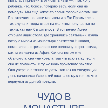
пыталась применить эти святыньки — я так хочу
ребенка, что, боюсь, потеряю веру, если они не
помогут». Мы еще какое-то время говорили о том, как
Бог отвечает на наши молитвы и о Его Промысле в
тех случаях, когда ответ на молитвы получается не
таким, как нам бы хотелось. В тот вечер Ирина
открыла ящик стола, где хранились святыньки, взяла
ватку с миром из монастыря святителя Николая,
помолилась, отрезала от нее половину и проглотила,
как та женщина из Афин. Как она потом мне
объяснила, она «не хотела тратить всю ватку, если
она не поможет». В ту же ночь произошло зачатие.
Она уверена в точности даты, так как на следующий
день начинался Успенский пост, а ее муж только что
вернулся из долгой поездки.
ЧУДО В
МОНАСТЫРЕ