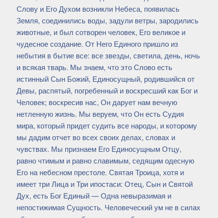
Слову и Его Духом возникли Небеса, появилась
Земля, соединились воды, задули ветры, зародились
животные, и был сотворен человек, Его великое и
чудесное создание. От Него Единого пришло из
небытия в бытие все: все звезды, светила, день, ночь
и всякая тварь. Мы знаем, что это Слово есть
истинный Сын Божий, Единосущный, родившийся от
Девы, распятый, погребенный и воскресший как Бог и
Человек; воскресив нас, Он дарует нам вечную
нетленную жизнь. Мы веруем, что Он есть Судия
мира, который придет судить все народы, и которому
мы дадим отчет во всех своих делах, словах и
чувствах. Мы признаем Его Единосущным Отцу,
равно чтимым и равно славимым, седящим одесную
Его на небесном престоле. Святая Троица, хотя и
имеет три Лица и Три ипостаси: Отец, Сын и Святой
Дух, есть Бог Единый — Одна невыразимая и
непостижимая Сущность. Человеческий ум не в силах