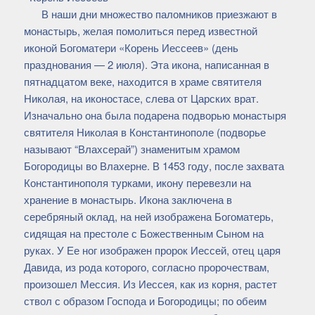
В наши дни множество паломников приезжают в
монастырь, желая помолиться перед известной
иконой Богоматери «Корень Иессеев» (день
празднования — 2 июля). Эта икона, написанная в
пятнадцатом веке, находится в храме святителя
Николая, на иконостасе, слева от Царских врат.
Изначально она была подарена подворью монастыря
святителя Николая в Константинополе (подворье
называют “Влахсерай”) знаменитым храмом
Богородицы во Влахерне. В 1453 году, после захвата
Константинополя турками, икону перевезли на
хранение в монастырь. Икона заключена в
серебряный оклад, на ней изображена Богоматерь,
сидящая на престоле с Божественным Сыном на
руках. У Ее ног изображен пророк Иессей, отец царя
Давида, из рода которого, согласно пророчествам,
произошел Мессия. Из Иессея, как из корня, растет
ствол с образом Господа и Богородицы; по обеим