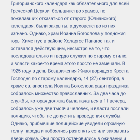
Григорианского календаря как обязательного для всей
Греческой Церкви, большинство храмов, не
пожелавших отказаться от старого (Юлианского)
календаря, были закрыты, а духовенство из них
изгнано. Однако, храм Иоанна Богослова у подножия
горы Химеттус в районе Холаргос Папагос так и
оставался действующим, несмотря на то, что
последовательно и твердо служил по старому стилю,
и власти какое-то время этого просто не замечали. В
1925 году в день Воздвижения Животворящего Креста
Господня по старому календарю, 14 (27) сентября, в
храме св. апостола Иоанна Богослова ради праздника
собралось множество православных. За два часа до
службы, которая должна была начаться в 11 вечера,
собралось уже две тысячи человек, и власти послали
полицию, чтобы не допустить проведения службы.
Однако, прибывшие полицейские увидели огромную
толпу народа и побоялись разгонять ее или закрывать
двери храма. Они просто остановились в ожидании и