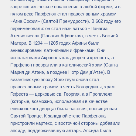
запретил языческое поклонение в любой форме, и в
пятом веке Парфенон стал православным храмом
«Агиа София» (Святой Премудрости). В 662 году его
переименовали: он стал называться «Панагиа
Атениотисса» (Панагиа Афинская), в честь Божией
Матери. В 1204 —1205 годах Афины были
аннексированы латинянами и франками. Они
использовали Акрополь как дворец и крепость, а
Парфенон превратили в католический храм (Санта
Мария ди Атэнэ, а позднее Нотр Дам д’Атэн). В
византийскую эпоху Эрехтеум снова стал
православным храмом в честь Богородицы, храм
Гефеста — церковью св. Георгия, а в Пропилеях
(которые, возможно, использовали в качестве
епископского дворца) была часовня, посвященная
Святой Троице. К западной стене Парфенона
пристроили нартекс, с восточной стороны добавили
апсиду, поддерживавшую алтарь. Апсида была