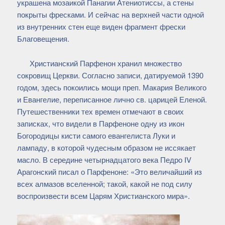
украшена мозаикой Панагии Атениотиссы, а стены
покрыты фресками. И сейчас на верхней части одной
из внутренних стен еще виден фрагмент фрески
Благовещения.
Христианский Парфенон хранил множество
сокровищ Церкви. Согласно записи, датируемой 1390
годом, здесь покоились мощи преп. Макария Великого
и Евангелие, переписанное лично св. царицей Еленой.
Путешественники тех времен отмечают в своих
записках, что видели в Парфеноне одну из икон
Богородицы кисти самого евангелиста Луки и
лампаду, в которой чудесным образом не иссякает
масло. В середине четырнадцатого века Педро IV
Арагонский писал о Парфеноне: «Это величайший из
всех алмазов вселенной; такой, какой не под силу
воспроизвести всем Царям Христианского мира».