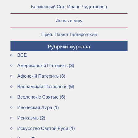
Блаженный Свт. Иоанн Чудотворец
Инокъ в мiру
Преп. Павел Таганрогский
Рубрики журнала
ВСЕ
Американскiй Патерикъ
(
3
)
Афонскiй Патерикъ
(
3
)
Валаамская Патрологiя
(
6
)
Вселенскiе Святые
(
6
)
Иноческая Лѵра
(
1
)
Исихазмъ
(
2
)
Искусство Святой Руси
(
1
)