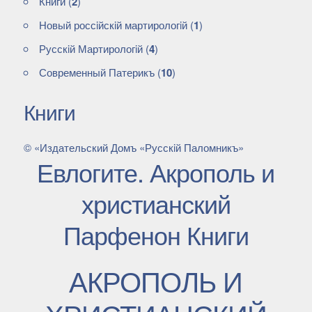
Книги
(
2
)
Новый россiйскiй мартирологiй
(
1
)
Русскiй Мартирологiй
(
4
)
Современный Патерикъ
(
10
)
Книги
© «Издательский Домъ «Русскiй Паломникъ»
Евлогите. Акрополь и
христианский
Парфенон Книги
АКРОПОЛЬ И