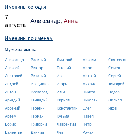
Именины сегодня
7
Александр
,
Анна
августа
Именины по именам
Мужские имена:
Александр
Василий
Дмитрий
Максим
Святослав
Алексей
Виктор
Евгений
Марк
Семен
Анатолий
Виталий
Иван
Матвей
Сергей
Андрей
Владимир
Игорь
Михаил
Тимофей
Антон
Всеволод
Илья
Никита
Федор
Аркадий
Геннадий
Кирилл
Николай
Филипп
Арсений
Георгий
Константин
Олег
Яков
Артем
Герман
Кузьма
Павел
Борис
Григорий
Лаврентий
Петр
Валентин
Даниил
Лев
Роман