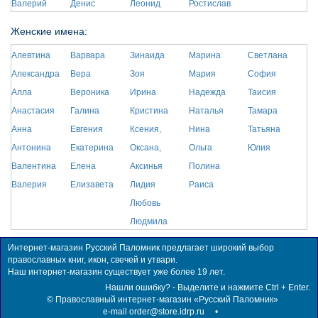
Валерий
Денис
Леонид
Ростислав
Женские имена:
Алевтина
Варвара
Зинаида
Марина
Светлана
Александра
Вера
Зоя
Мария
София
Алла
Вероника
Ирина
Надежда
Таисия
Анастасия
Галина
Кристина
Наталья
Тамара
Анна
Евгения
Ксения,
Нина
Татьяна
Антонина
Екатерина
Оксана,
Ольга
Юлия
Валентина
Елена
Аксинья
Полина
Валерия
Елизавета
Лидия
Раиса
Любовь
Людмила
Интернет-магазин Русский Паломник предлагает широкий выбор
православных книг, икон, свечей и утвари.
Наш интернет-магазин существует уже более 19 лет.
Нашли ошибку? - Выделите и нажмите Ctrl + Enter.
©
Православный интернет-магазин «Русский Паломник»
e-mail order@store.idrp.ru
•