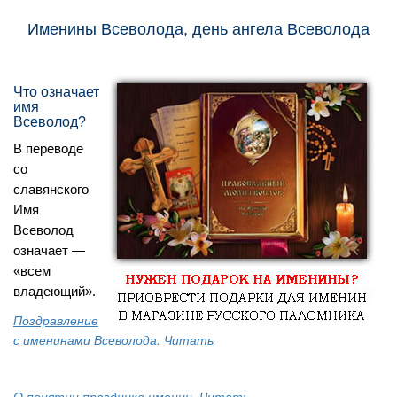
Именины Всеволода, день ангела Всеволода
Что означает
имя
Всеволод?
В переводе
со
славянского
Имя
Всеволод
означает —
«всем
владеющий».
Поздравление
с именинами Всеволода. Читать
О понятии праздника именин. Читать