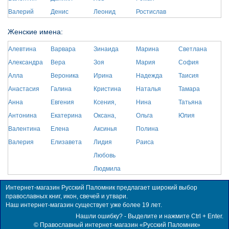
Валерий
Денис
Леонид
Ростислав
Женские имена:
Алевтина
Варвара
Зинаида
Марина
Светлана
Александра
Вера
Зоя
Мария
София
Алла
Вероника
Ирина
Надежда
Таисия
Анастасия
Галина
Кристина
Наталья
Тамара
Анна
Евгения
Ксения,
Нина
Татьяна
Антонина
Екатерина
Оксана,
Ольга
Юлия
Валентина
Елена
Аксинья
Полина
Валерия
Елизавета
Лидия
Раиса
Любовь
Людмила
Интернет-магазин Русский Паломник предлагает широкий выбор
православных книг, икон, свечей и утвари.
Наш интернет-магазин существует уже более 19 лет.
Нашли ошибку? - Выделите и нажмите Ctrl + Enter.
©
Православный интернет-магазин «Русский Паломник»