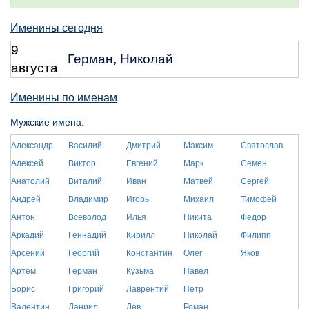
Именины сегодня
9
Герман
,
Николай
августа
Именины по именам
Мужские имена:
Александр
Василий
Дмитрий
Максим
Святослав
Алексей
Виктор
Евгений
Марк
Семен
Анатолий
Виталий
Иван
Матвей
Сергей
Андрей
Владимир
Игорь
Михаил
Тимофей
Антон
Всеволод
Илья
Никита
Федор
Аркадий
Геннадий
Кирилл
Николай
Филипп
Арсений
Георгий
Константин
Олег
Яков
Артем
Герман
Кузьма
Павел
Борис
Григорий
Лаврентий
Петр
Валентин
Даниил
Лев
Роман