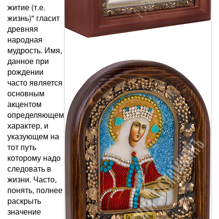
житие (т.е.
жизнь)" гласит
древняя
народная
мудрость. Имя,
данное при
рождении
часто является
основным
акцентом
определяющем
характер, и
указующем на
тот путь
которому надо
следовать в
жизни. Часто,
понять, полнее
раскрыть
значение