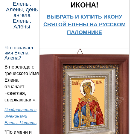
ИКОНА!
Елены,
Алены, день
ангела
ВЫБРАТЬ И КУПИТЬ ИКОНУ
Елены,
CВЯТОЙ ЕЛЕНЫ НА РУССКОМ
Алены
ПАЛОМНИКЕ
Что означает
имя Елена,
Алена?
В переводе с
греческого Имя
Елена
означает —
«с
ветлая,
сверкающая
».
Поздравление с
именинами
Елены. Читать
"По имени и