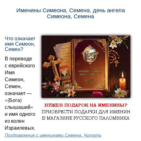
Именины Симеона, Семена, день ангела
Симеона, Семена
Что означает
имя Симеон,
Семен?
В переводе
с еврейского
Имя
Симеон,
Семен,
означает —
«(Бога)
слышаший»
и имя одного
из колен
Израилевых.
Поздравление с именинами Семена. Читать