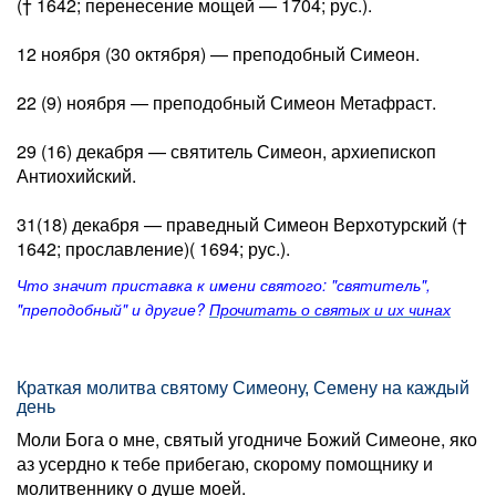
(† 1642; перенесение мощей — 1704; рус.).
12 ноября (30 октября) — преподобный Симеон.
22 (9) ноября — преподобный Симеон Метафраст.
29 (16) декабря — святитель Симеон, архиепископ
Антиохийский.
31(18) декабря — праведный Симеон Верхотурский (†
1642; прославление)( 1694; рус.).
Что значит приставка к имени святого: "святитель",
"преподобный" и другие?
Прочитать о святых и их чинах
Краткая молитва святому Симеону, Семену на каждый
день
Моли Бога о мне, святый угодниче Божий Симеоне, яко
аз усердно к тебе прибегаю, скорому помощнику и
молитвеннику о душе моей.