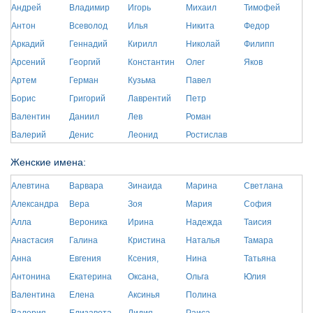
Андрей
Владимир
Игорь
Михаил
Тимофей
Антон
Всеволод
Илья
Никита
Федор
Аркадий
Геннадий
Кирилл
Николай
Филипп
Арсений
Георгий
Константин
Олег
Яков
Артем
Герман
Кузьма
Павел
Борис
Григорий
Лаврентий
Петр
Валентин
Даниил
Лев
Роман
Валерий
Денис
Леонид
Ростислав
Женские имена:
Алевтина
Варвара
Зинаида
Марина
Светлана
Александра
Вера
Зоя
Мария
София
Алла
Вероника
Ирина
Надежда
Таисия
Анастасия
Галина
Кристина
Наталья
Тамара
Анна
Евгения
Ксения,
Нина
Татьяна
Антонина
Екатерина
Оксана,
Ольга
Юлия
Валентина
Елена
Аксинья
Полина