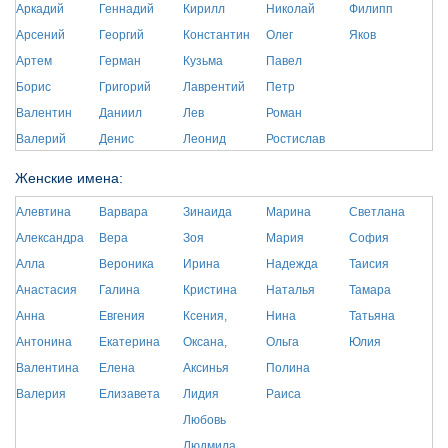
Аркадий
Геннадий
Кирилл
Николай
Филипп
Арсений
Георгий
Константин
Олег
Яков
Артем
Герман
Кузьма
Павел
Борис
Григорий
Лаврентий
Петр
Валентин
Даниил
Лев
Роман
Валерий
Денис
Леонид
Ростислав
Женские имена:
Алевтина
Варвара
Зинаида
Марина
Светлана
Александра
Вера
Зоя
Мария
София
Алла
Вероника
Ирина
Надежда
Таисия
Анастасия
Галина
Кристина
Наталья
Тамара
Анна
Евгения
Ксения,
Нина
Татьяна
Антонина
Екатерина
Оксана,
Ольга
Юлия
Валентина
Елена
Аксинья
Полина
Валерия
Елизавета
Лидия
Раиса
Любовь
Людмила