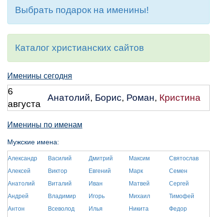
Выбрать подарок на именины!
Каталог христианских сайтов
Именины сегодня
6
Анатолий
,
Борис
,
Роман
,
Кристина
августа
Именины по именам
Мужские имена:
Александр
Василий
Дмитрий
Максим
Святослав
Алексей
Виктор
Евгений
Марк
Семен
Анатолий
Виталий
Иван
Матвей
Сергей
Андрей
Владимир
Игорь
Михаил
Тимофей
Антон
Всеволод
Илья
Никита
Федор