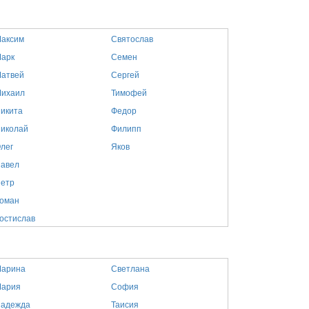
аксим
Святослав
арк
Семен
атвей
Сергей
ихаил
Тимофей
икита
Федор
иколай
Филипп
лег
Яков
авел
етр
оман
остислав
арина
Светлана
ария
София
адежда
Таисия