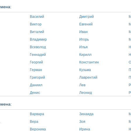
имена:
Василий
Дмитрий
М
Виктор
Евгений
М
Виталий
Иван
М
Владимир
Игорь
М
Всеволод
Илья
Н
Геннадий
Кирилл
Н
Георгий
Константин
О
Герман
Кузьма
П
Григорий
Лаврентий
П
Даниил
Лев
Р
Денис
Леонид
Р
имена:
Варвара
Зинаида
М
а
Вера
Зоя
М
Вероника
Ирина
Н