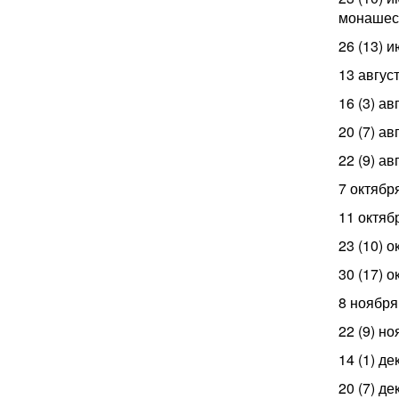
монашеск
26 (13) 
13 авгус
16 (3) а
20 (7) а
22 (9) а
7 октябр
11 октяб
23 (10) 
30 (17) 
8 ноября
22 (9) н
14 (1) д
20 (7) д