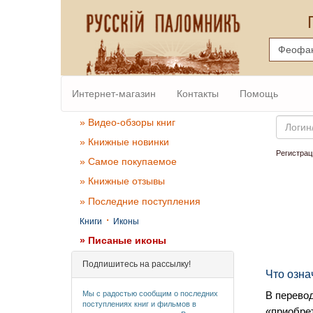
Интернет-магазин
Контакты
Помощь
Email
» Видео-обзоры книг
» Книжные новинки
Регистрац
» Самое покупаемое
» Книжные отзывы
» Последние поступления
·
Книги
Иконы
» Писаные иконы
Подпишитесь на рассылку!
Что озна
Мы с радостью сообщим о последних
В перевод
поступлениях книг и фильмов в
«приобре