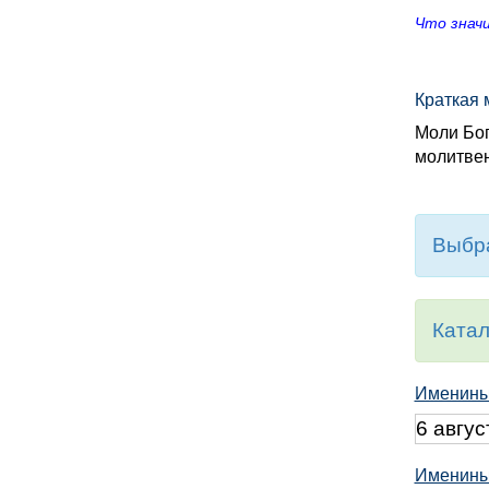
Что значи
Краткая 
Моли Бог
молитвен
Выбра
Катал
Именины
6 авгус
Именины