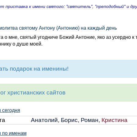
т приставка к имени святого: "святитель", "преподобный" и др
молитва святому Антону (Антонию) на каждый день
а о мне, святый угодниче Божий Антоние, яко аз усердно к
нику о душе моей.
ть подарок на именины!
ог христианских сайтов
 сегодня
та
Анатолий
,
Борис
,
Роман
,
Кристина
 по именам