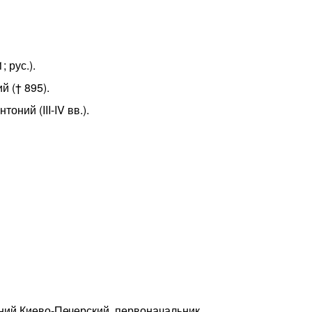
 рус.).
 († 895).
ний (III-IV вв.).
ний Киево-Печерский, первоначальник