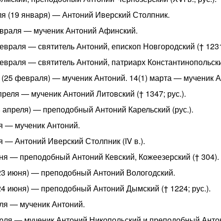
я (19 января) — Антоний Иверский Столпник.
евраля — мученик Антоний Афинский.
февраля — святитель Антоний, епископ Новгородский († 1231;
февраля — святитель Антоний, патриарх Константинопольский
 (25 февраля) — мученик Антоний. 14(1) марта — мученик Анто
апреля — мученик Антоний Литовский († 1347; рус.).
8 апреля) — преподобный Антоний Карельский (рус.).
ая — мученик Антоний.
ая — Антоний Иверский Столпник (IV в.).
юня — преподобный Антоний Кевский, Кожеезерский († 304).
23 июня) — преподобный Антоний Вологодский.
24 июня) — преподобный Антоний Дымский († 1224; рус.).
юля — мученик Антоний.
июля — мученик Антоний Никопольский и преподобный Анто