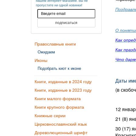
нашем интернет-магазине. Вы не
пропустите ни одной новинки!
Поздравл
О поняти
Как опре
Православные книги
Как праз
Ожидаем
Что даря
Иконы
Подобрать киот к иконе
Даты име
Книги, изданные в 2024 году
(в скобо
Книги, изданные в 2023 году
Книги малого формата
Книги крупного формата
12 январ
Книжные серии
21 (8) я
Церковнославянский язык
30 (17) 
Дореволюционный шрифт
Краснохо