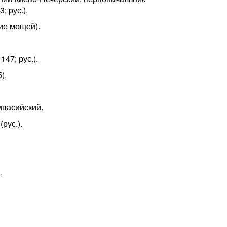
 рус.).
ие мощей).
47; рус.).
).
мвасийский.
рус.).
.