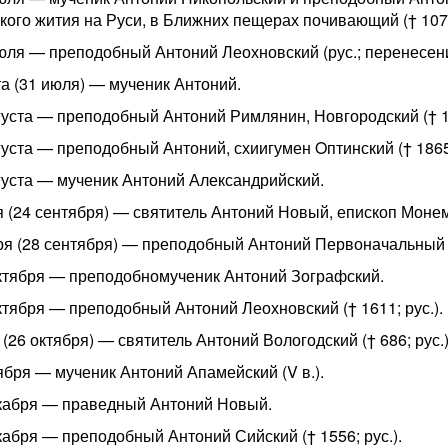
ого жития на Руси, в Ближних пещерах почивающий († 1073;
июля — преподобный Антоний Леохновский (рус.; перенесен
та (31 июля) — мученик Антоний.
вгуста — преподобный Антоний Римлянин, Новгородский († 11
вгуста — преподобный Антоний, схиигумен Oптинский († 1865
вгуста — мученик Антоний Александрийский.
я (24 сентября) — святитель Антоний Новый, епископ Моне
ря (28 сентября) — преподобный Антоний Первоначальный (
октября — преподобномученик Антоний Зографский.
октября — преподобный Антоний Леохновский († 1611; рус.).
 (26 октября) — святитель Антоний Вологодский († 686; рус.)
оября — мученик Антоний Апамейский (V в.).
екабря — праведный Антоний Новый.
екабря — преподобный Антоний Сийский († 1556; рус.).