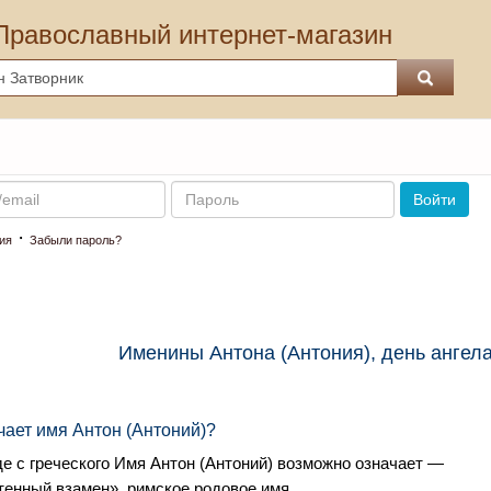
Православный интернет-магазин
Пароль
Войти
·
ия
Забыли пароль?
Именины Антона (Антония), день ангела
чает имя Антон (Антоний)?
е с греческого Имя Антон (Антоний) возможно означает —
тенный взамен»
,
римское родовое имя.