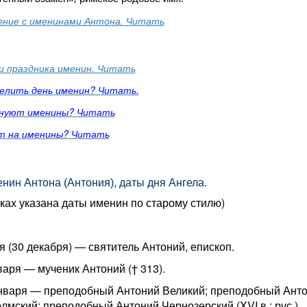
ение с именинами Антона. Читать
и праздника именин. Читать
делить день именин? Читать.
днуют именины? Читать
т на именины? Читать
нин Антона (Антония), даты дня Ангела.
чках указана даты именин по старому стилю)
я (30 декабря) — святитель Антоний, епископ.
нваря — мученик Антоний († 313).
января — преподобный Антоний Великий; преподобный Ант
лмский; преподобный Антоний Чернозерский (XVI в.; рус.).