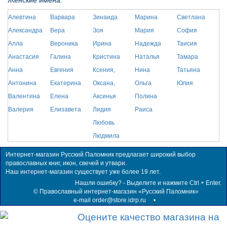
Женские имена:
Алевтина
Варвара
Зинаида
Марина
Светлана
Александра
Вера
Зоя
Мария
София
Алла
Вероника
Ирина
Надежда
Таисия
Анастасия
Галина
Кристина
Наталья
Тамара
Анна
Евгения
Ксения,
Нина
Татьяна
Антонина
Екатерина
Оксана,
Ольга
Юлия
Валентина
Елена
Аксинья
Полина
Валерия
Елизавета
Лидия
Раиса
Любовь
Людмила
Интернет-магазин Русский Паломник предлагает широкий выбор
православных книг, икон, свечей и утвари.
Наш интернет-магазин существует уже более 19 лет.
Нашли ошибку? - Выделите и нажмите Ctrl + Enter.
©
Православный интернет-магазин «Русский Паломник»
e-mail order@store.idrp.ru
•