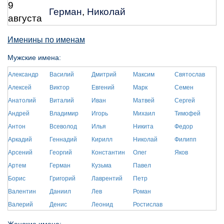
9
Герман
,
Николай
августа
Именины по именам
Мужские имена:
Александр
Василий
Дмитрий
Максим
Святослав
Алексей
Виктор
Евгений
Марк
Семен
Анатолий
Виталий
Иван
Матвей
Сергей
Андрей
Владимир
Игорь
Михаил
Тимофей
Антон
Всеволод
Илья
Никита
Федор
Аркадий
Геннадий
Кирилл
Николай
Филипп
Арсений
Георгий
Константин
Олег
Яков
Артем
Герман
Кузьма
Павел
Борис
Григорий
Лаврентий
Петр
Валентин
Даниил
Лев
Роман
Валерий
Денис
Леонид
Ростислав