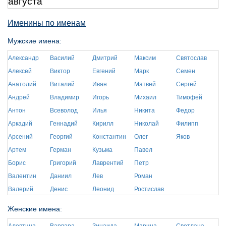
августа
Именины по именам
Мужские имена:
Александр
Василий
Дмитрий
Максим
Святослав
Алексей
Виктор
Евгений
Марк
Семен
Анатолий
Виталий
Иван
Матвей
Сергей
Андрей
Владимир
Игорь
Михаил
Тимофей
Антон
Всеволод
Илья
Никита
Федор
Аркадий
Геннадий
Кирилл
Николай
Филипп
Арсений
Георгий
Константин
Олег
Яков
Артем
Герман
Кузьма
Павел
Борис
Григорий
Лаврентий
Петр
Валентин
Даниил
Лев
Роман
Валерий
Денис
Леонид
Ростислав
Женские имена: