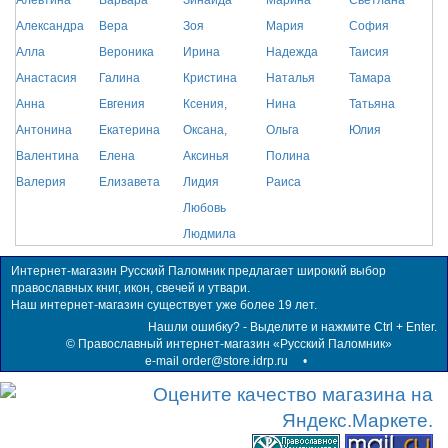
Алевтина
Варвара
Зинаида
Марина
Светлана
Александра
Вера
Зоя
Мария
София
Алла
Вероника
Ирина
Надежда
Таисия
Анастасия
Галина
Кристина
Наталья
Тамара
Анна
Евгения
Ксения,
Нина
Татьяна
Антонина
Екатерина
Оксана,
Ольга
Юлия
Валентина
Елена
Аксинья
Полина
Валерия
Елизавета
Лидия
Раиса
Любовь
Людмила
Интернет-магазин Русский Паломник предлагает широкий выбор
православных книг, икон, свечей и утвари.
Наш интернет-магазин существует уже более 19 лет.
Нашли ошибку? - Выделите и нажмите Ctrl + Enter.
©
Православный интернет-магазин «Русский Паломник»
e-mail order@store.idrp.ru
•