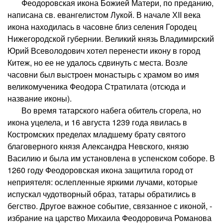
Феодоровская икона Божией Матери, по преданию,
написана св. евангелистом Лукой. В начале ХII века
икона находилась в часовне близ селения Городец
Нижегородской губернии. Великий князь Владимирский
Юрий Всеволодович хотел перенести икону в город
Китеж, но ее не удалось сдвинуть с места. Возле
часовни был выстроен монастырь с храмом во имя
великомученика Феодора Стратилата (отсюда и
название иконы).
Во время татарского набега обитель сгорела, но
икона уцелела, и 16 августа 1239 года явилась в
Костромских пределах младшему брату святого
благоверного князя Александра Невского, князю
Василию и была им установлена в успенском соборе. В
1260 году Феодоровская икона защитила город от
неприятеля: ослепленные яркими лучами, которые
испускал чудотворный образ, татары обратились в
бегство. Другое важное событие, связанное с иконой, -
избрание на царство Михаила Феодоровича Романова