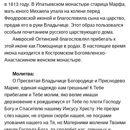
в 1613 году. В Ипатьевском монастыре старица Марфа,
мать юного Михаила упала на колени перед
Феодоровской иконой и благословила сына на царство,
предав его в руки Владычице. Этот образ пользовался
особым почитанием русского царствующего дома.
Амвросий Оптинский благословлял прибегать к
этой иконе как Помощнице в родах. В настоящее время
икона находится в Костромском Богоявленско-
Анастасиином женском монастыре.
Молитва:
О Пресвятая Владычице Богородице и Приснодево
Марие, единая надеждо нам грешным! К Тебе
прибегаем и Тебе молим, яко велие имаши
дерзновение к рождшемуся от Тебе по плоти Господу
Богу и Спасителю нашему Иисусу Христу. Не презри
слез наших, не отрини скорби нашея, не посрами
упования нашего на Тя, но Матерними молении Твоими
умоли Господа Бога, да сподобит нас, грешных и