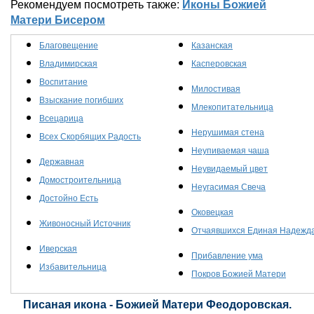
Рекомендуем посмотреть также:
Иконы Божией
Матери Бисером
Благовещение
Казанская
Владимирская
Касперовская
Воспитание
Милостивая
Взыскание погибших
Млекопитательница
Всецарица
Нерушимая стена
Всех Скорбящих Радость
Неупиваемая чаша
Державная
Неувидаемый цвет
Домостроительница
Неугасимая Свеча
Достойно Есть
Оковецкая
Живоносный Источник
Отчаявшихся Единая Надежд
Иверская
Прибавление ума
Избавительница
Покров Божией Матери
Писаная икона - Божией Матери Феодоровская.