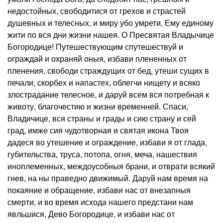
недостойных, свободитися от грехов и страстей
душевных и телесных, и миру убо умрети, Ему единому
жити по вся дни жизни нашея. О Пресвятая Владычице
Богородице! Путешествующим спутешествуй и
ограждай и охраняй оныя, избави плененных от
пленения, свободи страждущих от бед, утеши сущих в
печали, скорбех и напастех, облегчи нищету и всяко
злострадание телесное, и даруй всем вся потребная к
животу, благочестию и жизни временней. Спаси,
Владичице, вся страны и грады и сию страну и сей
град, имже сия чудотворная и святая икона Твоя
дадеся во утешение и ограждение, избави я от глада,
губительства, труса, потопа, огня, меча, нашествия
иноплеменных, междоусобныя брани, и отврати всякий
гнев, на ны праведно движимый. Даруй нам время на
покаяние и обращение, избави нас от внезапныя
смерти, и во время исхода нашего предстани нам
явльшися, Дево Богородице, и избави нас от