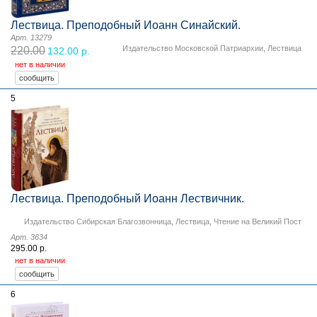
Лествица. Преподобный Иоанн Синайский.
Арт. 13279
Издательство Московской Патриархии
,
Лествица
220.00
132.00 р.
нет в наличии
5
Лествица. Преподобный Иоанн Лествичник.
Издательство Сибирская Благозвонница
,
Лествица
,
Чтение на Великий Пост
Арт. 3634
295.00 р.
нет в наличии
6