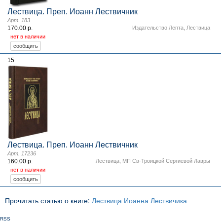
Лествица. Преп. Иоанн Лествичник
Арт. 183
170.00 р.
Издательство Лепта
,
Лествица
нет в наличии
15
Лествица. Преп. Иоанн Лествичник
Арт. 17236
160.00 р.
Лествица
,
МП Св-Троицкой Сергиевой Лавры
нет в наличии
Прочитать статью о книге:
Лествица Иоанна Лествичика
RSS