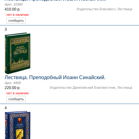
Арт. 10380
410.00 р.
Издательство Благовест
,
Лествица
нет в наличии
3
Лествица. Преподобный Иоанн Синайский.
Арт. 9409
220.00 р.
Издательство Даниловский Благовестник
,
Лествица
нет в наличии
4