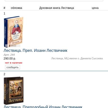
#
обложка
Духовная книга Лествица
цена
1
Лествица. Преп. Иоанн Лествичник
Арт. 244
290.00 р.
Лествица
,
МЦ имени о. Даниила Сысоева
нет в наличии
2
Лествица. Преподобный Иоанн Лествичник