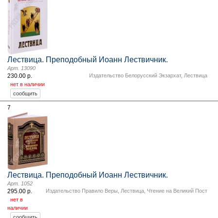
Лествица. Преподобный Иоанн Лествичник.
Арт. 13090
230.00 р.
Издательство Белорусский Экзархат
,
Лествица
нет в наличии
7
Лествица. Преподобный Иоанн Лествичник.
Арт. 1052
295.00 р.
Издательство Правило Веры
,
Лествица
,
Чтение на Великий Пост
нет в
наличии