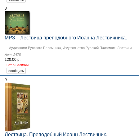
8
MP3 – Лествица преподобного Иоанна Лествичника.
Аудиокниги Русского Паломника
,
Издательство Русский Паломник
,
Лествица
Арт. 2478
120.00 р.
нет в наличии
9
Лествица. Преподобный Иоанн Лествичник.