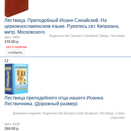
Лествица. Преподобный Иоанн Синайский. На
церковнославянском языке. Рукопись свт. Киприана,
митр. Московского.
Издательство Троице-Сергиевой Лавры
,
Лествица
Арт. 5905
370.00 р.
нет в наличии
12
Лествица преподобного отца нашего Иоанна
Лествичника. (Дорожный размер)
Дорожные издания
,
Издательство Белорусский Экзархат
,
Лествица
,
Слова
спасения
Арт. 4126
269.00 р.