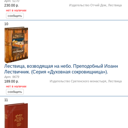
Арт. 5170
230.00 р.
Издательство Отчий Дом
,
Лествица
нет в наличии
10
Лествица, возводящая на небо. Преподобный Иоанн
Лествичник. (Серия «Духовная сокровищница»).
Арт. 9679
189.00 р.
Издательство Сретенского монастыря
,
Лествица
нет в наличии
11