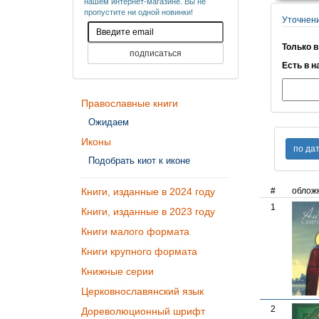
нашем интернет-магазине. Вы не
пропустите ни одной новинки!
Уточнен
Только в
Есть в н
Православные книги
Ожидаем
Иконы
Подобрать киот к иконе
Книги, изданные в 2024 году
#
облож
1
Книги, изданные в 2023 году
Книги малого формата
Книги крупного формата
Книжные серии
Церковнославянский язык
2
Дореволюционный шрифт