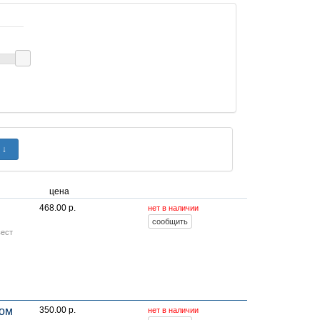
цена
468.00 р.
нет в наличии
вест
лом
350.00 р.
нет в наличии