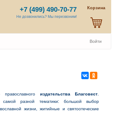
Корзина
+7 (499) 490-70-77
Не дозвонились? Мы перезвоним!
Войти
о православного
издательства Благовест
.
ру самой разной тематики: большой выбор
вославной жизни, житийные и святоотеческие