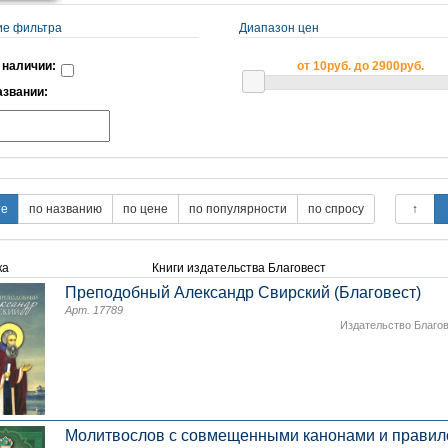
ие фильтра
Диапазон цен
 наличии:
от 10руб. до 2900руб.
азвании:
ка
Книги издательства Благовест
Преподобный Александр Свирский (Благовест)
Арт. 17789
Издательство Благо
Молитвослов с совмещенными канонами и прави