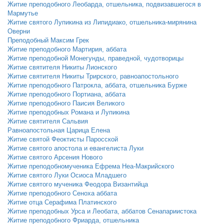
Житие преподобного Леобарда, отшельника, подвизавшегося в
Мармутье
Житие святого Лупикина из Липидиако, отшельника-мирянина
Оверни
Преподобный Максим Грек
Житие преподобного Мартирия, аббата
Житие преподобной Монегунды, праведной, чудотворицы
Житие святителя Никиты Лионского
Житие святителя Никиты Трирского, равноапостольного
Житие преподобного Патрокла, аббата, отшельника Бурже
Житие преподобного Портиана, аббата
Житие преподобного Паисия Великого
Житие преподобных Романа и Лупикина
Житие святителя Сальвия
Равноапостольная Царица Елена
Житие святой Феоктисты Паросской
Житие святого апостола и евангелиста Луки
Житие святого Арсения Нового
Житие преподобномученика Ефрема Неа-Макрийского
Житие святого Луки Осиоса Младшего
Житие святого мученика Феодора Византийца
Житие преподобного Сеноха аббата
Житие отца Серафима Платинского
Житие преподобных Урса и Леобата, аббатов Сенапариистока
Житие преподобного Фриарда, отшельника