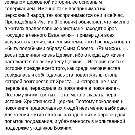
зеркалом церковной истории, ее основным
содержанием. Именно так и воспринимал их
церковный народ, так воспринимаются они и сейчас.
Преподобный Иустин (Попович) объясняет, что именно
в житиях православные христиане находят образ
«осуществленного Евангелия», пример для всех
ищущих спасения, явленный теми, кого Господь избрал
«быть подобными образу Сына Своего» (Рим 8:29). «…
десь подлинная жизнь Церкви, ибо отсюда дух жизни
растекается по всему телу Церкви. ...История святых -
история прежде всего того, как среди человечества
созидалась и соблюдалась эта новая жизнь, огонь
которой возгорелся от Христа... и которая, не зная
перерыва, переходила из поколения в поколение».
Поэтому жития святых – это, можно сказать, нерв
истории Христианской Церкви. Поэтому поколения и
поколения православных людей неизменно выбирают
для чтения жития святых, находя в них и образец для
попыток подражания, и убежденность в молитвенной
поддержке угодников Божиих.