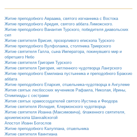
Житие преподобного Авраама, святого изгнанника с Востока
Житие преподобного Аредия, святого аббата Лиможского.
Житие преподобного Ванантия Турского, победителя диавольских
сил
Житие святителя Врисия, прозорливого епископа Турского
Житие преподобного Вулфолаика, столпника Триерского
Житие святителя Галла, сына Императора, покинувшего мир и
обретшего Небо
Житие святителя Григория Турского
Житие святителя Григория, нетленного чудотворца Лангрского
Житие преподобного Емилиана пустынника и преподобного Бракхио
аббата
Житие преподобного Епархия, отшельника-чудотворца в Ангулеме
Жития святых лесбосских мучеников Рафаила, Николая, Ирины,
Олимпиады с сестрами
Жития святых храмосоздателей святого Иустина и Феодора
Житие святителя Иллидия, Клермонского чудотворца
Житие святителя Иоанна (Максимовича), блаженного святителя,
архиепископа Шанхайскогой
Апостол Иоанн Богослов
Житие преподобного Калуппана, отшельника
Житие святителя Квинтиана