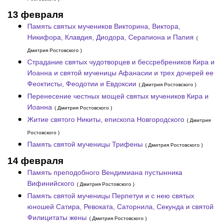
13 февраля
Память святых мучеников Викторина, Виктора,
Никифора, Клавдия, Диодора, Серапиона и Папия
(
Дмитрия Ростовского )
Страдание святых чудотворцев и бессребреников Кира и
Иоанна и святой мученицы Афанасии и трех дочерей ее
Феоктисты, Феодотии и Евдоксии
( Дмитрия Ростовского )
Перенесение честных мощей святых мучеников Кира и
Иоанна
( Дмитрия Ростовского )
Житие святого Никиты, епископа Новгородского
( Дмитрия
Ростовского )
Память святой мученицы Трифены
( Дмитрия Ростовского )
14 февраля
Память преподобного Вендимиана пустынника
Вифинийского
( Дмитрия Ростовского )
Память святой мученицы Перпетуи и с нею святых
юношей Сатира, Ревоката, Саторнила, Секунда и святой
Филицитаты жены
( Дмитрия Ростовского )