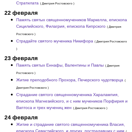
Стратилата
( Дмитрия Ростовского )
22 февраля
Память святых священномучеников Маркелла, епископа
Сицилийского, Филагрия, епископа Кипрского
( Дмитрия
Ростовского )
Страдайте святого мученика Никифора
( Дмитрия Ростовского
)
23 февраля
Память святых Еннафы, Валентины и Павлы
( Дмитрия
Ростовского )
Житие преподобного Прохора, Печерского чудотворца
(
Дмитрия Ростовского )
Страдание святого священномученика Харалампия,
епископа Магнезийского, и с ним мучеников Порфирия и
Ваптоса и трех мучениц жен
( Дмитрия Ростовского )
24 февраля
Житие и страдание святого священномученика Власия,
епископа Севастийского, и других, пострадавших с ним
(