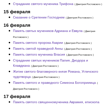
Страдание святого мученика Трифона
( Дмитрия Ростовского )
15 февраля
Сказание о Сретении Господнем
( Дмитрия Ростовского )
16 февраля
Память святых мучеников Адриана и Еввула
( Дмитрия
Ростовского )
Память святого пророка Азарии
( Дмитрия Ростовского )
Память святой праведной Анны
( Дмитрия Ростовского )
Память святого мученика Власия
( Дмитрия Ростовского )
Страдание святых мучеников Папия, Диодора и
Клавдиана
( Дмитрия Ростовского )
Житие святого благоверного князя Романа, Угличского
чудотворца
( Дмитрия Ростовского )
Память святого и праведного Симеона Богоприимца
(
Дмитрия Ростовского )
17 февраля
Память святого священномученика Аврамия, епископа