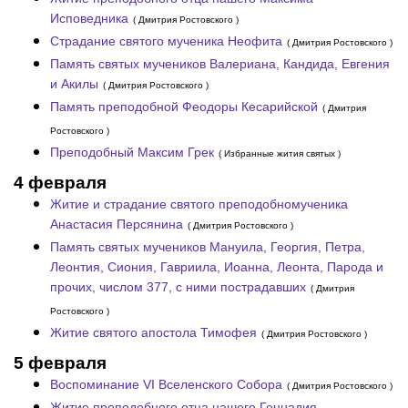
Исповедника
( Дмитрия Ростовского )
Страдание святого мученика Неофита
( Дмитрия Ростовского )
Память святых мучеников Валериана, Кандида, Евгения
и Акилы
( Дмитрия Ростовского )
Память преподобной Феодоры Кесарийской
( Дмитрия
Ростовского )
Преподобный Максим Грек
( Избранные жития святых )
4 февраля
Житие и страдание святого преподобномученика
Анастасия Персянина
( Дмитрия Ростовского )
Память святых мучеников Мануила, Георгия, Петра,
Леонтия, Сиония, Гавриила, Иоанна, Леонта, Парода и
прочих, числом 377, с ними пострадавших
( Дмитрия
Ростовского )
Житие святого апостола Тимофея
( Дмитрия Ростовского )
5 февраля
Воспоминание VI Вселенского Собора
( Дмитрия Ростовского )
Житие преподобного отца нашего Геннадия