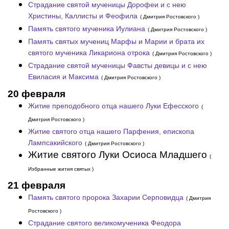
Страдание святой мученицы Дорофеи и с нею
Христины, Каллисты и Феофила
( Дмитрия Ростовского )
Память святого мученика Иулиана
( Дмитрия Ростовского )
Память святых мучениц Марфы и Марии и брата их
святого мученика Ликариона отрока
( Дмитрия Ростовского )
Страдание святой мученицы Фавсты девицы и с нею
Евиласия и Максима
( Дмитрия Ростовского )
20 февраля
Житие преподобного отца нашего Луки Ефесского
(
Дмитрия Ростовского )
Житие святого отца нашего Парфения, епископа
Лампсакийского
( Дмитрия Ростовского )
Житие святого Луки Осиоса Младшего
(
Избранные жития святых )
21 февраля
Память святого пророка Захарии Серповидца
( Дмитрия
Ростовского )
Страдание святого великомученика Феодора