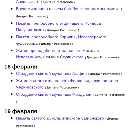
Арвильскаго
( Дмитрия Ростовского )
Воспоминание о некоем богобоязненном отшельнике
(
Дмитрия Ростовского )
Память преподобного отца нашего Исидора
Пилусиотского
( Дмитрия Ростовского )
Память преподобного Кирилиа, Новоезерского
чудотворца
( Дмитрия Ростовского )
Житие преподобного отца нашего Николая
Исповедника, игумена Студийского
( Дмитрия Ростовского )
18 февраля
Страдание святой мученицы Агафии
( Дмитрия Ростовского )
Житие святого отца нашего Феодосия, архиепископа
Черниговского
( Дмитрия Ростовского )
Страдание святой мученицы Феодулии
( Дмитрия Ростовского
)
19 февраля
Память святого Вукола, епископа Смирнского
( Дмитрия
Ростовского )