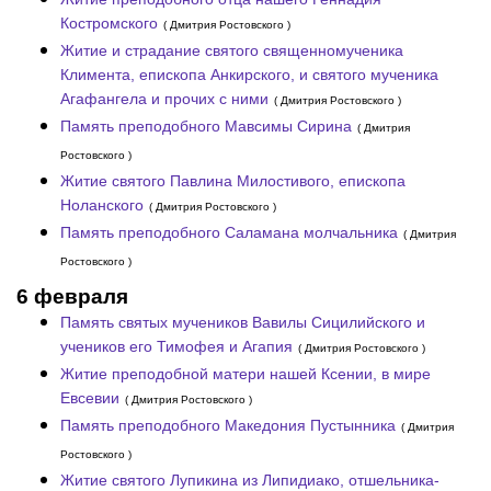
Костромского
( Дмитрия Ростовского )
Житие и страдание святого священномученика
Климента, епископа Анкирского, и святого мученика
Агафангела и прочих с ними
( Дмитрия Ростовского )
Память преподобного Мавсимы Сирина
( Дмитрия
Ростовского )
Житие святого Павлина Милостивого, епископа
Ноланского
( Дмитрия Ростовского )
Память преподобного Саламана молчальника
( Дмитрия
Ростовского )
6 февраля
Память святых мучеников Вавилы Сицилийского и
учеников его Тимофея и Агапия
( Дмитрия Ростовского )
Житие преподобной матери нашей Ксении, в мире
Евсевии
( Дмитрия Ростовского )
Память преподобного Македония Пустынника
( Дмитрия
Ростовского )
Житие святого Лупикина из Липидиако, отшельника-