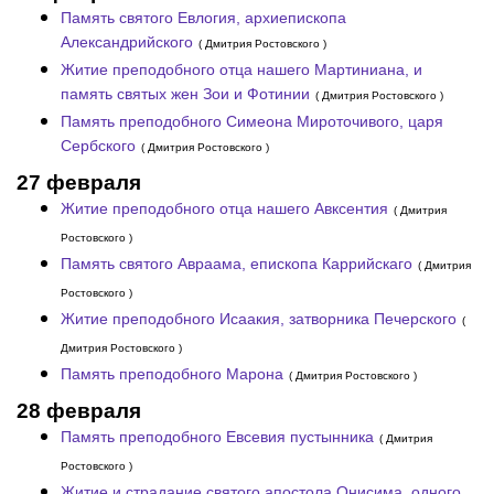
Память святого Евлогия, архиепископа
Александрийского
( Дмитрия Ростовского )
Житие преподобного отца нашего Мартиниана, и
память святых жен Зои и Фотинии
( Дмитрия Ростовского )
Память преподобного Симеона Мироточивого, царя
Сербского
( Дмитрия Ростовского )
27 февраля
Житие преподобного отца нашего Авксентия
( Дмитрия
Ростовского )
Память святого Авраама, епископа Каррийскаго
( Дмитрия
Ростовского )
Житие преподобного Исаакия, затворника Печерского
(
Дмитрия Ростовского )
Память преподобного Марона
( Дмитрия Ростовского )
28 февраля
Память преподобного Евсевия пустынника
( Дмитрия
Ростовского )
Житие и страдание святого апостола Онисима, одного