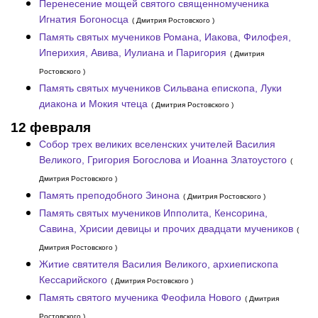
Перенесение мощей святого священномученика
Игнатия Богоносца
( Дмитрия Ростовского )
Память святых мучеников Романа, Иакова, Филофея,
Иперихия, Авива, Иулиана и Паригория
( Дмитрия
Ростовского )
Память святых мучеников Сильвана епископа, Луки
диакона и Мокия чтеца
( Дмитрия Ростовского )
12 февраля
Собор трех великих вселенских учителей Василия
Великого, Григория Богослова и Иоанна Златоустого
(
Дмитрия Ростовского )
Память преподобного Зинона
( Дмитрия Ростовского )
Память святых мучеников Ипполита, Кенсорина,
Савина, Хрисии девицы и прочих двадцати мучеников
(
Дмитрия Ростовского )
Житие святителя Василия Великого, архиепископа
Кессарийского
( Дмитрия Ростовского )
Память святого мученика Феофила Нового
( Дмитрия
Ростовского )