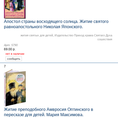
Апостол страны восходящего солнца. Житие святого
равноапостольного Николая Японского.
жития святых для детей
,
Издательство Приход храма Святаго Духа
сошествия
Арт. 5790
69.00 р.
нет в наличии
7
Житие преподобного Амвросия Оптинского в
пересказе для детей. Мария Максимова.