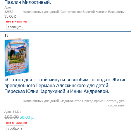
Павлин Милостивый.
Арт.
12852
жития святых для детей
,
Сестричество Великой Княгини Елисаветы
35.00 р.
нет в наличии
13
«С этого дня, с этой минуты возлюбим Господа». Житие
преподобного Германа Аляскинского для детей.
Пересказ Юлии Карпухиной и Инны Андреевой.
жития святых для детей
,
Издательство Приход храма Святаго Духа
сошествия
Арт. 14314
100.00
50.00 р.
нет в наличии