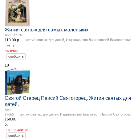
Жития святых для самых маленьких.
Арт. 17137
110.00 р.
жития святых для детей
,
Издательство Даниловский Благовестник
нет в
наличии
10
Святой Старец Паисий Святогорец. Жития святых для
детей.
Арт.
17085
жития святых для детей
,
Издательство Благовест
,
Паисий Святогорец
160.00
р.
нет в наличии