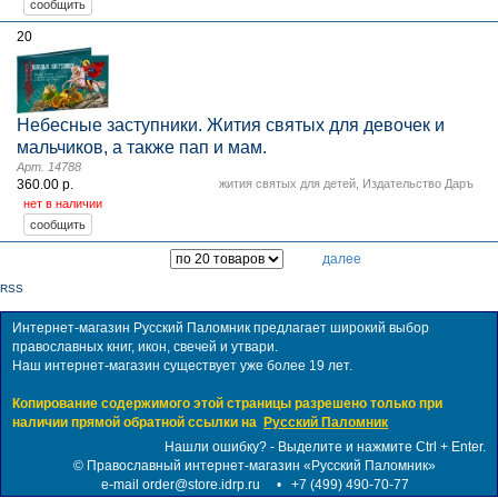
20
Небесные заступники. Жития святых для девочек и
мальчиков, а также пап и мам.
Арт. 14788
360.00 р.
жития святых для детей
,
Издательство Даръ
нет в наличии
далее
RSS
Интернет-магазин Русский Паломник предлагает широкий выбор
православных книг, икон, свечей и утвари.
Наш интернет-магазин существует уже более 19 лет.
Копирование содержимого этой страницы разрешено только при
наличии прямой обратной ссылки на
Русский Паломник
Нашли ошибку? - Выделите и нажмите Ctrl + Enter.
©
Православный интернет-магазин «Русский Паломник»
e-mail order@store.idrp.ru
•
+7 (499) 490-70-77