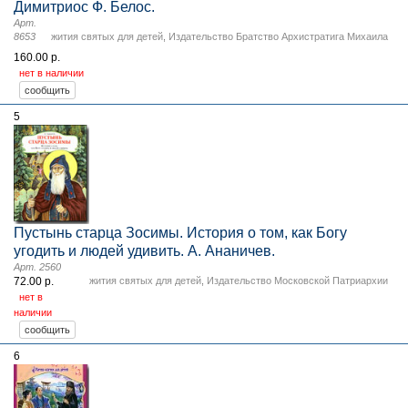
Димитриос Ф. Белос.
Арт.
8653
жития святых для детей
,
Издательство Братство Архистратига Михаила
160.00 р.
нет в наличии
5
Пустынь старца Зосимы. История о том, как Богу
угодить и людей удивить. А. Ананичев.
Арт. 2560
72.00 р.
жития святых для детей
,
Издательство Московской Патриархии
нет в
наличии
6