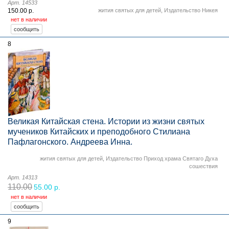
Арт. 14533
150.00 р.
жития святых для детей
,
Издательство Никея
нет в наличии
8
Великая Китайская стена. Истории из жизни святых
мучеников Китайских и преподобного Стилиана
Пафлагонского. Андреева Инна.
жития святых для детей
,
Издательство Приход храма Святаго Духа
сошествия
Арт. 14313
110.00
55.00 р.
нет в наличии
9