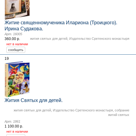
Житие священномученика Илариона (Троицкого).
Ирина Судакова.
Арт. 16005
360.00 р.
жития святых для детей
,
Издательство Сретенского монастыря
нет в наличии
19
Жития Святых для детей.
жития святых для детей
,
Издательство Сретенского монастыря
,
собрание
житий святых
Арт. 1861
1 100.00 р.
нет в наличии