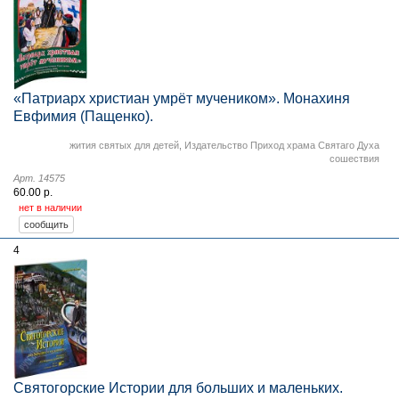
«Патриарх христиан умрёт мучеником». Монахиня
Евфимия (Пащенко).
жития святых для детей
,
Издательство Приход храма Святаго Духа
сошествия
Арт. 14575
60.00 р.
нет в наличии
4
Святогорские Истории для больших и маленьких.