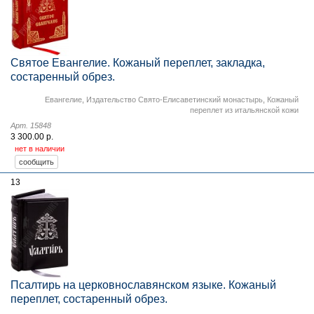
Святое Евангелие. Кожаный переплет, закладка,
состаренный обрез.
Евангелие
,
Издательство Свято-Елисаветинский монастырь
,
Кожаный
переплет из итальянской кожи
Арт. 15848
3 300.00 р.
нет в наличии
13
Псалтирь на церковнославянском языке. Кожаный
переплет, состаренный обрез.