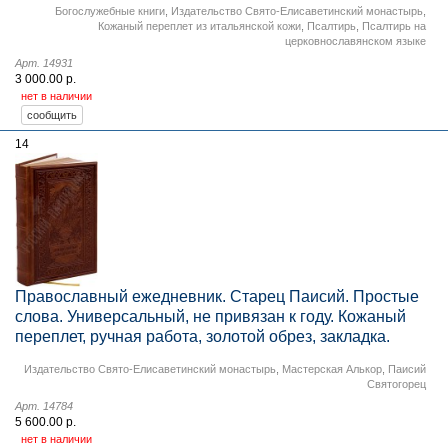
Богослужебные книги
,
Издательство Свято-Елисаветинский монастырь
,
Кожаный переплет из итальянской кожи
,
Псалтирь
,
Псалтирь на
церковнославянском языке
Арт. 14931
3 000.00 р.
нет в наличии
14
Православный ежедневник. Старец Паисий. Простые
слова. Универсальный, не привязан к году. Кожаный
переплет, ручная работа, золотой обрез, закладка.
Издательство Свято-Елисаветинский монастырь
,
Мастерская Алькор
,
Паисий
Святогорец
Арт. 14784
5 600.00 р.
нет в наличии