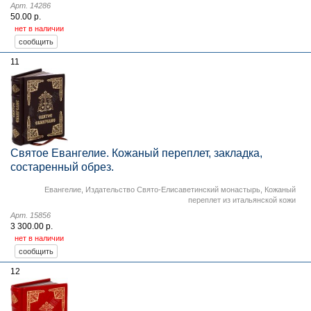
Арт. 14286
50.00 р.
нет в наличии
11
Святое Евангелие. Кожаный переплет, закладка,
состаренный обрез.
Евангелие
,
Издательство Свято-Елисаветинский монастырь
,
Кожаный
переплет из итальянской кожи
Арт. 15856
3 300.00 р.
нет в наличии
12