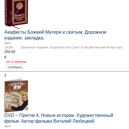
Акафисты Божией Матери и святым. Дорожное
издание, закладка.
Арт.
14265
Дорожные издания
,
Издательство Свято-Елисаветинский монастырь
250.00
р.
нет в наличии
2
DVD – Притчи 4. Новые истории. Художественный
фильм. Автор фильма Виталий Любецкий.
Арт.