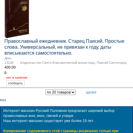
Православный ежедневник. Старец Паисий. Простые
слова. Универсальный, не привязан к году, даты
вписываются самостоятельно.
Арт.
13126
Издательство Свято-Елисаветинский монастырь
,
Паисий Святогорец
400.00
р.
нет в наличии
далее
RSS
Интернет-магазин Русский Паломник предлагает широкий выбор
православных книг, икон, свечей и утвари.
Наш интернет-магазин существует уже более 19 лет.
Копирование содержимого этой страницы разрешено только при