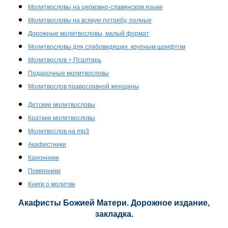
Молитвословы на церковно-славянском языке
Молитвословы на всякую потребу, полные
Дорожные молитвословы, малый формат
Молитвословы для слабовидящих, крупным шрифтом
Молитвослов + Псалтирь
Подарочные молитвословы
Молитвослов православной женщины
Детские молитвословы
Краткие молитвословы
Молитвослов на mp3
Акафистники
Канонники
Помянники
Книги о молитве
Акафисты Божией Матери. Дорожное издание,
закладка.