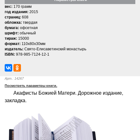
вес:
170 грамм
год издания:
2015
страниц:
608
обложка:
твердая
бумага:
офсетная
шрифт:
обычный
тираж:
15000
формат:
110x80x30мм
издатель:
Свято-Елисаветинский монастырь
ISBN:
978-985-7124-12-1
Арт.: 14267
Посмотреть параметры книги.
Акафисты Божией Матери. Дорожное издание,
закладка.