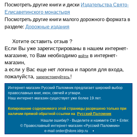
Посмотреть другие книги и диски
Издательства Свято-
Елисаветинского монастыря
Посмотреть другие книги малого дорожного формата в
разделе:
Дорожные издания
Хотите оставить отзыв ?
Если Вы уже зарегистрированы в нашем интернет-
магазине, то Вам необходимо
в интернет-
войти
магазин,
а если у Вас еще нет логина и пароля для входа,
пожалуйста,
!
зарегистрируйтесь
Интернет-магазин Русский Паломник предлагает широкий выбор
православных книг, икон, свечей и утвари.
Наш интернет-магазин существует уже более 19 лет.
Копирование содержимого этой страницы разрешено только при
наличии прямой обратной ссылки на
Русский Паломник
Нашли ошибку? - Выделите и нажмите Ctrl + Enter.
©
Православный интернет-магазин «Русский Паломник»
e-mail order@store.idrp.ru
•