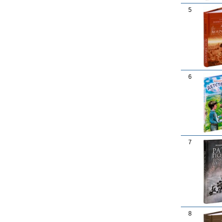
5
6
7
8