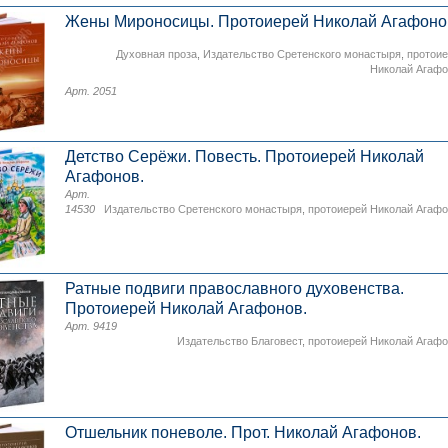
Жены Мироносицы. Протоиерей Николай Агафоно
Духовная проза
,
Издательство Сретенского монастыря
,
протои
Николай Агаф
Арт. 2051
Детство Серёжи. Повесть. Протоиерей Николай
Агафонов.
Арт.
14530
Издательство Сретенского монастыря
,
протоиерей Николай Агаф
Ратные подвиги православного духовенства.
Протоиерей Николай Агафонов.
Арт. 9419
Издательство Благовест
,
протоиерей Николай Агаф
Отшельник поневоле. Прот. Николай Агафонов.