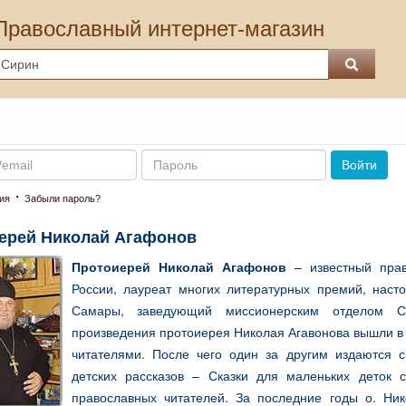
Православный интернет-магазин
Пароль
Войти
·
ия
Забыли пароль?
ерей Николай Агафонов
Протоиерей Николай Агафонов
– известный прав
России, лауреат многих литературных премий, нас
Самары, заведующий миссионерским отделом Са
произведения протоиерея Николая Агавонова вышли в с
читателями. После чего один за другим издаются с
детских рассказов – Сказки для маленьких деток
православных читателей. За последние годы о. Ни