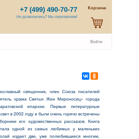
Корзина
+7 (499) 490-70-77
Не дозвонились? Мы перезвоним!
Войти
ославный священник, член Союза писателей
тоятель храма Святых Жен Мироносиц» города
ратовской епархии. Первые литературные
вет в 2002 году и были очень горячо встречены
борники его художественных рассказов. Книга
 стала одной из самых любимых у маленьких
колай издает две, уже полюбившиеся многим,