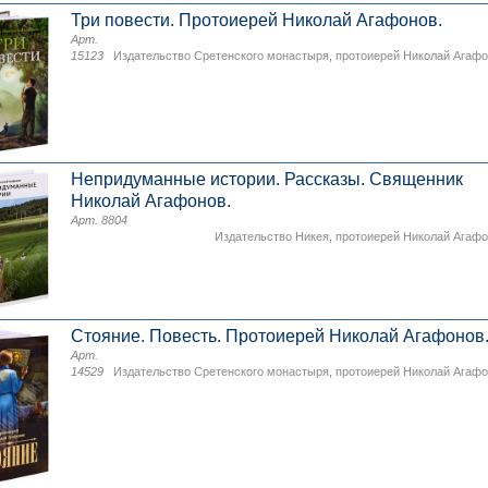
Три повести. Протоиерей Николай Агафонов.
Арт.
15123
Издательство Сретенского монастыря
,
протоиерей Николай Агаф
Непридуманные истории. Рассказы. Священник
Николай Агафонов.
Арт. 8804
Издательство Никея
,
протоиерей Николай Агаф
Стояние. Повесть. Протоиерей Николай Агафонов
Арт.
14529
Издательство Сретенского монастыря
,
протоиерей Николай Агаф