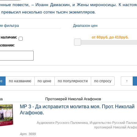
енные повести, – Иоанн Дамаскин, и Жены мироносицы. К насто
превысил несколько сотен тысяч экземпляров.
ие фильтра
Диапазон цен
 наличии:
от 60руб. до 410руб.
азвании:
ка
Протоиерей Николай Агафонов
MP 3 - Да исправится молитва моя. Прот. Николай
Агафонов.
Аудиокниги Русского Паломника
,
Издательство Русский Палом
протоиерей Николай Агаф
Арт. 3699