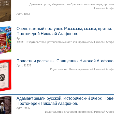
Духовная проза
,
Издательство Сретенского монастыря
,
протои
Николай Агаф
Арт. 1863
Очень важный поступок. Рассказы, сказки, притчи.
Протоиерей Николай Агафонов.
Арт.
13735
Издательство Сретенского монастыря
,
протоиерей Николай Агаф
Повести и рассказы. Священник Николай Агафоно
Арт. 11533
Издательство Никея
,
протоиерей Николай Агаф
Адамант земли русской. Исторический очерк. Пове
Протоиерей Николай Агафонов.
Арт. 8905
Издательство Благовест
,
протоиерей Николай Агаф