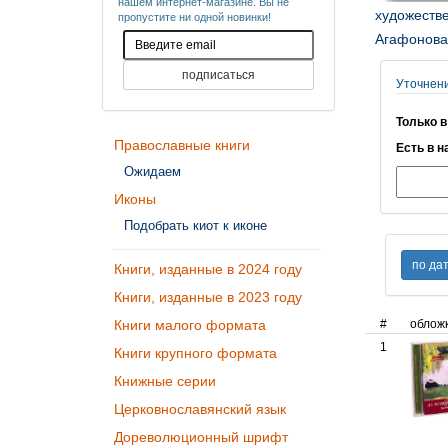
нашем интернет-магазине. Вы не
художеств
пропустите ни одной новинки!
Агафонова 
Уточнен
Только в
Православные книги
Есть в н
Ожидаем
Иконы
Подобрать киот к иконе
Книги, изданные в 2024 году
Книги, изданные в 2023 году
Книги малого формата
#
облож
1
Книги крупного формата
Книжные серии
Церковнославянский язык
Дореволюционный шрифт