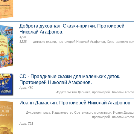
Доброта духовная. Сказки-притчи. Протоиерей
Николай Агафонов.
Арт.
3238
детские сказки
,
протоиерей Николай Агафонов
,
Христианские пр
CD - Правдивые сказки для маленьких деток.
Протоиерей Николай Агафонов.
Арт. 480
Издательство Деоника
,
протоиерей Николай Агаф
Иоанн Дамаскин. Протоиерей Николай Агафонов.
Духовная проза
,
Издательство Сретенского монастыря
,
Иоанн Дамас
протоиерей Николай Агаф
Арт. 721