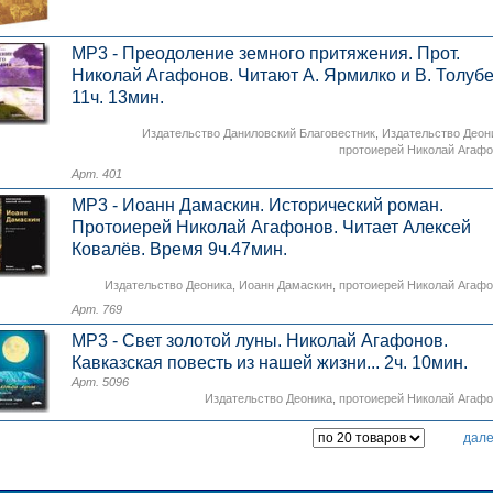
MP3 - Преодоление земного притяжения. Прот.
Николай Агафонов. Читают А. Ярмилко и В. Толубе
11ч. 13мин.
Издательство Даниловский Благовестник
,
Издательство Деон
протоиерей Николай Агаф
Арт. 401
MP3 - Иоанн Дамаскин. Исторический роман.
Протоиерей Николай Агафонов. Читает Алексей
Ковалёв. Время 9ч.47мин.
Издательство Деоника
,
Иоанн Дамаскин
,
протоиерей Николай Агаф
Арт. 769
MP3 - Свет золотой луны. Николай Агафонов.
Кавказская повесть из нашей жизни... 2ч. 10мин.
Арт. 5096
Издательство Деоника
,
протоиерей Николай Агаф
дал