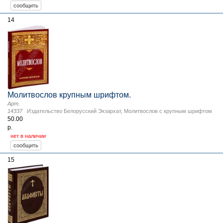
14
Молитвослов крупным шрифтом.
Арт.
14337
Издательство Белорусский Экзархат
,
Молитвослов с крупным шрифтом
50.00
р.
нет в наличии
15