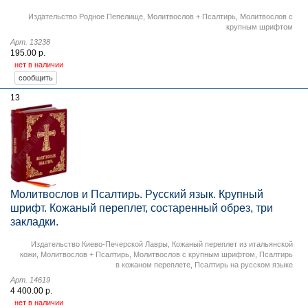
Издательство Родное Пепелище
,
Молитвослов + Псалтирь
,
Молитвослов с
крупным шрифтом
Арт. 13238
195.00 р.
нет в наличии
13
Молитвослов и Псалтирь. Русский язык. Крупный
шрифт. Кожаный переплет, состаренный обрез, три
закладки.
Издательство Киево-Печерской Лавры
,
Кожаный переплет из итальянской
кожи
,
Молитвослов + Псалтирь
,
Молитвослов с крупным шрифтом
,
Псалтирь
в кожаном переплете
,
Псалтирь на русском языке
Арт. 14619
4 400.00 р.
нет в наличии