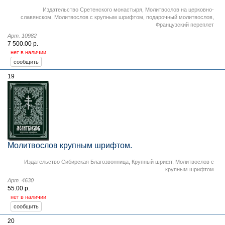
Издательство Сретенского монастыря
,
Молитвослов на церковно-
славянском
,
Молитвослов с крупным шрифтом
,
подарочный молитвослов
,
Французский переплет
Арт. 10982
7 500.00 р.
нет в наличии
19
Молитвослов крупным шрифтом.
Издательство Сибирская Благозвонница
,
Крупный шрифт
,
Молитвослов с
крупным шрифтом
Арт. 4630
55.00 р.
нет в наличии
20