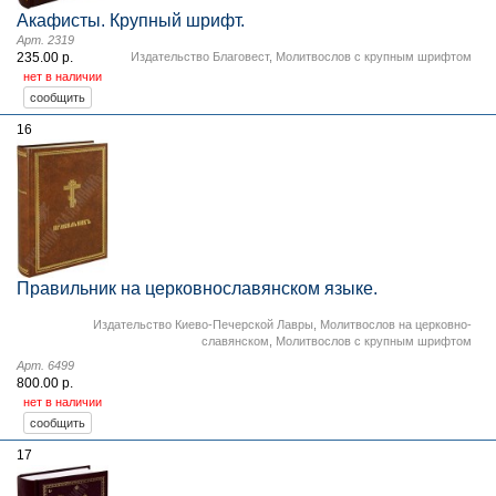
Акафисты. Крупный шрифт.
Арт. 2319
235.00 р.
Издательство Благовест
,
Молитвослов с крупным шрифтом
нет в наличии
16
Правильник на церковнославянском языке.
Издательство Киево-Печерской Лавры
,
Молитвослов на церковно-
славянском
,
Молитвослов с крупным шрифтом
Арт. 6499
800.00 р.
нет в наличии
17