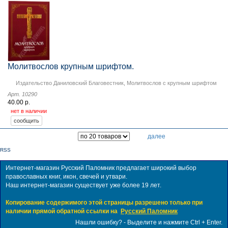
Молитвослов крупным шрифтом.
Издательство Даниловский Благовестник
,
Молитвослов с крупным шрифтом
Арт. 10290
40.00 р.
нет в наличии
далее
RSS
Интернет-магазин Русский Паломник предлагает широкий выбор
православных книг, икон, свечей и утвари.
Наш интернет-магазин существует уже более 19 лет.
Копирование содержимого этой страницы разрешено только при
наличии прямой обратной ссылки на
Русский Паломник
Нашли ошибку? - Выделите и нажмите Ctrl + Enter.