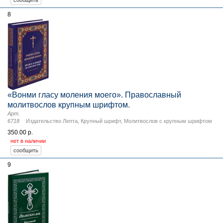
8
«Вонми гласу моления моего». Православный
молитвослов крупным шрифтом.
Арт.
6718
Издательство Лепта
,
Крупный шрифт
,
Молитвослов с крупным шрифтом
350.00 р.
нет в наличии
9