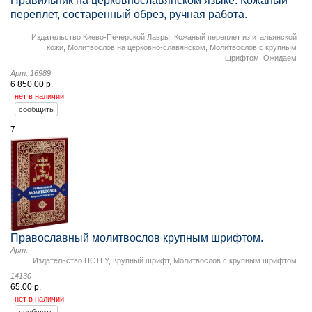
Правильник на церковнославянском языке. Кожаный
переплет, состаренный обрез, ручная работа.
Издательство Киево-Печерской Лавры
,
Кожаный переплет из итальянской
кожи
,
Молитвослов на церковно-славянском
,
Молитвослов с крупным
шрифтом
,
Ожидаем
Арт. 16989
6 850.00 р.
нет в наличии
7
Православный молитвослов крупным шрифтом.
Арт.
Издательство ПСТГУ
,
Крупный шрифт
,
Молитвослов с крупным шрифтом
14130
65.00 р.
нет в наличии