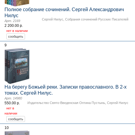
Полное собрание сочинений. Сергей Александрович
Нилус
Сергей Нилус
,
Собрания сочинений Русских Писателей
Арт. 2169
2 200.00 р.
нет в наличии
9
На берегу Божьей реки. Записки православного. В 2-х
томах. Сергей Нилус.
Арт. 14980
550.00 р.
Издательство Свято-Введенская Оптина Пустынь
,
Сергей Нилус
нет в
наличии
10