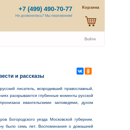
Корзина
+7 (499) 490-70-77
Не дозвонились? Мы перезвоним!
Войти
вести и рассказы
русский писатель, возродивший православный,
дениях раскрываются глубинные моменты русской
ронизана евангельскими заповедями, духом
ров Богородского уезда Московской губернии.
ану было семь лет. Воспоминания о домашней