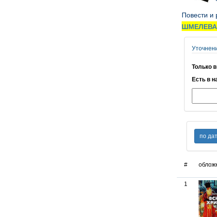
Повести и
ШМЕЛЕВА
Уточнен
Только в
Есть в н
#
облож
1