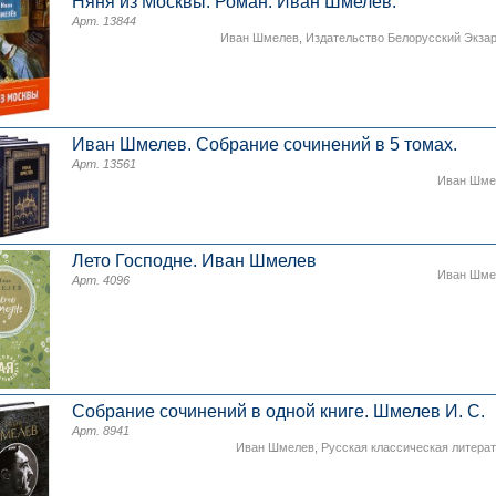
Няня из Москвы. Роман. Иван Шмелев.
Арт. 13844
Иван Шмелев
,
Издательство Белорусский Экза
Иван Шмелев. Собрание сочинений в 5 томах.
Арт. 13561
Иван Шме
Лето Господне. Иван Шмелев
Иван Шме
Арт. 4096
Собрание сочинений в одной книге. Шмелев И. С.
Арт. 8941
Иван Шмелев
,
Русская классическая литера