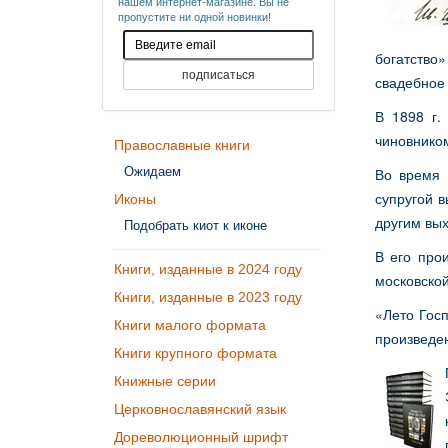
нашем интернет-магазине. Вы не
пропустите ни одной новинки!
богатство
свадебное 
В 1898 г.
чиновнико
Православные книги
Ожидаем
Во время 
супругой в
Иконы
другим вых
Подобрать киот к иконе
В его про
Книги, изданные в 2024 году
московской
Книги, изданные в 2023 году
«Лето Гос
Книги малого формата
произведен
Книги крупного формата
Книжные серии
Церковнославянский язык
Дореволюционный шрифт