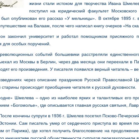
жизни стали истоком для творчества Ивана Шмелев
поступил на юридический факультет Московского 
» был опубликован его рассказ «У мельницы». В октябре 1895 г
путешествие на Валаам, после чего написал книгу очерков «На ск
 он закончил университет и работал помощником присяжного 
м для особых поручений.
революционных событий большевики расстреляли единственног
ыехал из Москвы в Берлин, через два месяца они переехали в Па
одят его произведения. У писателя появился верный читатель – в
изведениях через описание праздников Русской Православной Ц
 старины происходит приобщение читателя к русской духовности.
подне» Шмелева – одно из наиболее ярких и талантливых его п
ием «Богомолье», где описывается главная русская святыня, Лавр
После кончины супруги в 1936 г. Шмелев посетил Псково-Печерски
Эстонии. Сам писатель умер от сердечного приступа во время п
км от Парижа), где хотел получить благословение на продолжение
по инициативе русской общественности супругов перезахоронили в