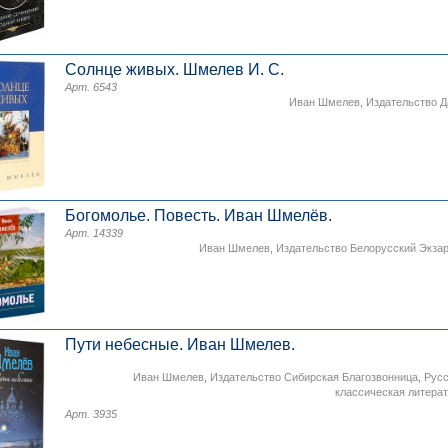
Солнце живых. Шмелев И. С.
Арт. 6543
Иван Шмелев
,
Издательство 
Богомолье. Повесть. Иван Шмелёв.
Арт. 14339
Иван Шмелев
,
Издательство Белорусский Экза
Пути небесные. Иван Шмелев.
Иван Шмелев
,
Издательство Сибирская Благозвонница
,
Рус
классическая литера
Арт. 3935