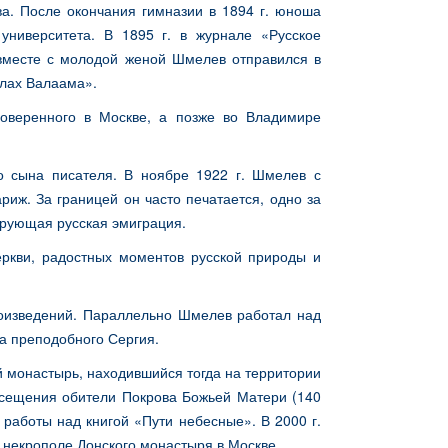
а. После окончания гимназии в 1894 г. юноша
университета. В 1895 г. в журнале «Русское
. вместе с молодой женой Шмелев отправился в
алах Валаама».
поверенного в Москве, а позже во Владимире
о сына писателя. В ноябре 1922 г. Шмелев с
риж. За границей он часто печатается, одно за
ерующая русская эмиграция.
еркви, радостных моментов русской природы и
роизведений. Параллельно Шмелев работал над
а преподобного Сергия.
й монастырь, находившийся тогда на территории
осещения обители Покрова Божьей Матери (140
 работы над книгой «Пути небесные». В 2000 г.
 некрополе Донского монастыря в Москве.