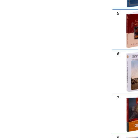
5
6
7