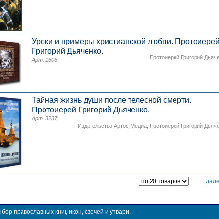
Уроки и примеры христианской любви. Протоиере
Григорий Дьяченко.
Протоиерей Григорий Дьяч
Арт. 1606
Тайная жизнь души после телесной смерти.
Протоиерей Григорий Дьяченко.
Арт. 3237
Издательство Артос-Медиа
,
Протоиерей Григорий Дьяч
дал
ор православных книг, икон, свечей и утвари.