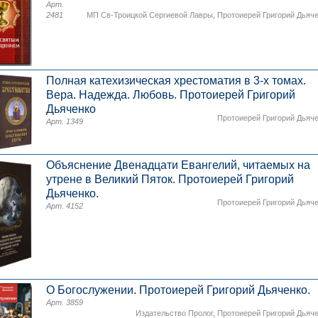
Арт.
2481
МП Св-Троицкой Сергиевой Лавры
,
Протоиерей Григорий Дьяч
Полная катехизическая хрестоматия в 3-х томах.
Вера. Надежда. Любовь. Протоиерей Григорий
Дьяченко
Протоиерей Григорий Дьяч
Арт. 1349
Объяснение Двенадцати Евангелий, читаемых на
утрене в Великий Пяток. Протоиерей Григорий
Дьяченко.
Протоиерей Григорий Дьяч
Арт. 4152
О Богослужении. Протоиерей Григорий Дьяченко.
Арт. 3859
Издательство Пролог
,
Протоиерей Григорий Дьяч