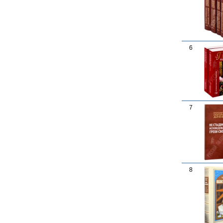
6
7
8