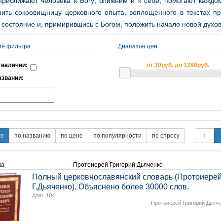
 приближают человека к Богу, ближним и к себе, помогают каждо
нить сокровищницу церковного опыта, воплощенного в текстах п
состояние и, примирившись с Богом, положить начало новой духов
ие фильтра
Диапазон цен
 наличии:
от 30руб. до 1280руб.
азвании:
ка
Протоиерей Григорий Дьяченко
Полный церковнославянский словарь (Протоиере
Г.Дьяченко). Объяснено более 30000 слов.
Арт. 104
Протоиерей Григорий Дьяч