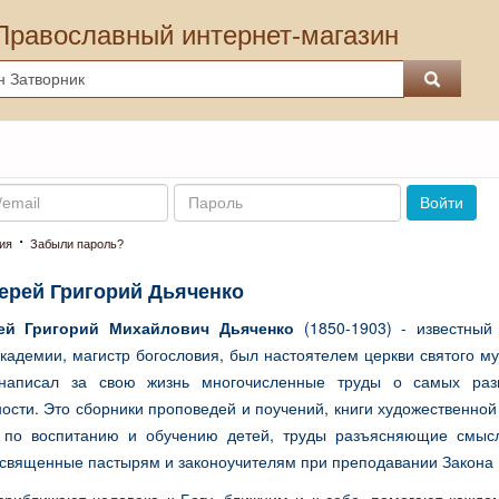
Православный интернет-магазин
Пароль
Войти
·
ия
Забыли пароль?
ерей Григорий Дьяченко
ей Григорий Михайлович Дьяченко
(1850-1903) - известный 
кадемии, магистр богословия, был настоятелем церкви святого м
 написал за свою жизнь многочисленные труды о самых раз
ости. Это сборники проповедей и поучений, книги художественно
 по воспитанию и обучению детей, труды разъясняющие смысл
освященные пастырям и законоучителям при преподавании Закона 