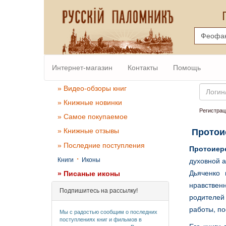
Интернет-магазин
Контакты
Помощь
Email
» Видео-обзоры книг
» Книжные новинки
Регистрац
» Самое покупаемое
» Книжные отзывы
Протои
» Последние поступления
Протоиер
·
духовной а
Книги
Иконы
Дьяченко
» Писаные иконы
нравственн
Подпишитесь на рассылку!
родителей
работы, п
Мы с радостью сообщим о последних
поступлениях книг и фильмов в