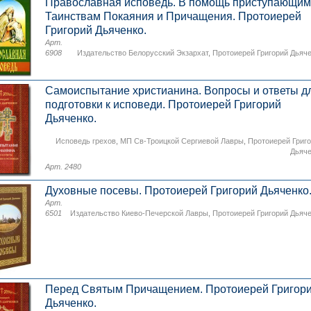
Православная исповедь. В помощь приступающим
Таинствам Покаяния и Причащения. Протоиерей
Григорий Дьяченко.
Арт.
6908
Издательство Белорусский Экзархат
,
Протоиерей Григорий Дьяч
Самоиспытание христианина. Вопросы и ответы д
подготовки к исповеди. Протоиерей Григорий
Дьяченко.
Исповедь грехов
,
МП Св-Троицкой Сергиевой Лавры
,
Протоиерей Григ
Дьяч
Арт. 2480
Духовные посевы. Протоиерей Григорий Дьяченко
Арт.
6501
Издательство Киево-Печерской Лавры
,
Протоиерей Григорий Дьяч
Перед Святым Причащением. Протоиерей Григор
Дьяченко.