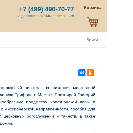
Корзина
+7 (499) 490-70-77
Не дозвонились? Мы перезвоним!
Войти
церковный писатель, воспитанник московской
ученика Трифона в Москве. Протоирей Григорий
нообразных предметах христианской веры и
й и миссионерской направленности, пособия для
 церковных богослужений и таинств, а также
Божия.