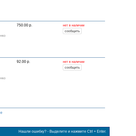
й
750.00 р.
нет в наличии
енко
92.00 р.
нет в наличии
енко
ее
Нашли ошибку? - Выделите и нажмите Ctrl + Enter.