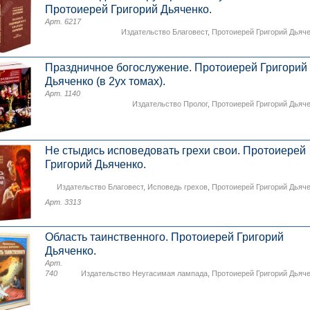
Протоиерей Григорий Дьяченко.
Арт. 6217
Издательство Благовест
,
Протоиерей Григорий Дьяч
Праздничное богослужение. Протоиерей Григорий
Дьяченко (в 2ух томах).
Арт. 1140
Издательство Пролог
,
Протоиерей Григорий Дьяч
Не стыдись исповедовать грехи свои. Протоиерей
Григорий Дьяченко.
Издательство Благовест
,
Исповедь грехов
,
Протоиерей Григорий Дьяч
Арт. 3313
Область таинственного. Протоиерей Григорий
Дьяченко.
Арт.
740
Издательство Неугасимая лампада
,
Протоиерей Григорий Дьяч