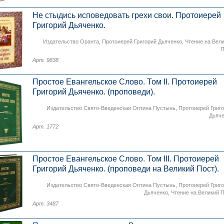
Не стыдись исповедовать грехи свои. Протоиерей
Григорий Дьяченко.
Издательство Оранта
,
Протоиерей Григорий Дьяченко
,
Чтение на Вел
П
Арт. 9838
Простое Евангельское Слово. Том II. Протоиерей
Григорий Дьяченко. (проповеди).
Издательство Свято-Введенская Оптина Пустынь
,
Протоиерей Григ
Дьяч
Арт. 1772
Простое Евангельское Слово. Том III. Протоиерей
Григорий Дьяченко. (проповеди на Великий Пост).
Издательство Свято-Введенская Оптина Пустынь
,
Протоиерей Григ
Дьяченко
,
Чтение на Великий 
Арт. 3487