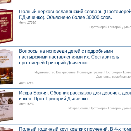
Полный церковнославянский словарь (Протоиере
Г.Дьяченко). Объяснено более 30000 слов.
Арт. 17260
Протоиерей Григорий Дьяч
Вопросы на исповеди детей с подробными
пастырскими наставлениями их. Составитель
протоиерей Григорий Дьяченко.
Издательство Воскресение
,
Исповедь грехов
,
Протоиерей Григ
Дьяченко
,
семейная ж
Арт. 6909
Искра Божия. Сборник рассказов для девочек, дев
и жен. Прот. Григорий Дьяченко
Арт. 4239
Искра Божия
,
Протоиерей Григорий Дьяч
Полный годичный круг кратких поучений. В 4-х том