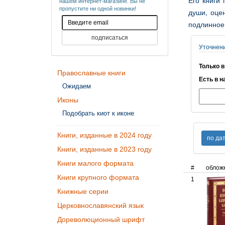
Его книги
нашем интернет-магазине. Вы не
пропустите ни одной новинки!
души, оце
подлинное 
Уточнен
Только в
Православные книги
Есть в н
Ожидаем
Иконы
Подобрать киот к иконе
Книги, изданные в 2024 году
Книги, изданные в 2023 году
Книги малого формата
#
облож
Книги крупного формата
1
Книжные серии
Церковнославянский язык
Дореволюционный шрифт