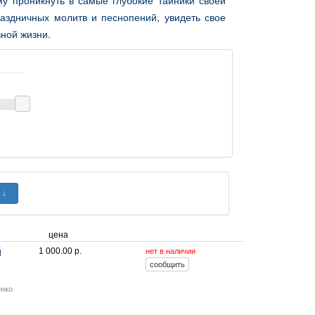
му проникнуть в самые глубокие тайники своей
раздничных молитв и песнопений, увидеть свое
ной жизни.
цена
й
1 000.00 р.
нет в наличии
енко