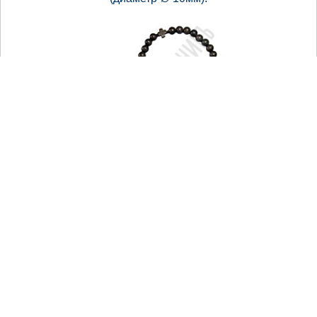
150.00 р.
нет в наличии
30 зерен
,
Четки из дерева
далее