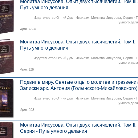
Молитва Иисусова. Опыт двух тысячелетий. Том III.
Путь умного делания
Издательство Отчий Дом
,
Исихазм
,
Молитва Иисусова
,
Серия - 
умного дел
Арт. 1868
Молитва Иисусова. Опыт двух тысячелетий. Том I.
Путь умного делания
Издательство Отчий Дом
,
Исихазм
,
Молитва Иисусова
,
Серия - 
умного дел
Арт. 118
Подвиг в миру. Святые отцы о молитве и трезвении
Записки арх. Антония (Голынского-Михайловского)
Издательство Отчий Дом
,
Исихазм
,
Молитва Иисусова
,
Серия - 
умного дел
Арт. 293
Молитва Иисусова. Опыт двух тысячелетий. Том II.
Серия - Путь умного делания