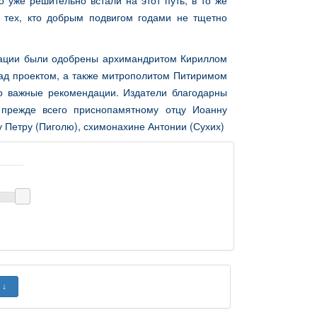
о уже решительно встали на этот путь; в то же
тех, кто добрым подвигом годами не тщетно
икации были одобрены архимандритом Кириллом
над проектом, а также митрополитом Питиримом
о важные рекомендации. Издатели благодарны
 прежде всего приснопамятному отцу Иоанну
у Петру (Пиголю), схимонахине Антонии (Сухих)