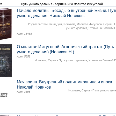
ка
Путь умного делания - серия книг о молитве Иисусовой
Начало молитвы. Беседы о внутренней жизни. Пут
умного делания. Николай Новиков.
Издательство Отчий Дом
,
Исихазм
,
Молитва Иисусова
,
Серия - 
умного делания
,
Чтение на Великий 
Арт. 13458
О молитве Иисусовой. Аскетический трактат (Путь
умного делания) (Новиков Н.)
Арт. 5651
Исихазм
,
Серия - Путь умного делания
,
Чтение на Великий 
Меч воина. Внутренний подвиг мирянина и инока.
Николай Новиков
Исихазм
,
Серия - Путь умного дел
Арт. 3608