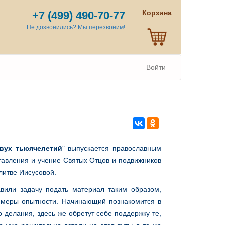
Корзина
+7 (499) 490-70-77
Не дозвонились? Мы перезвоним!
Войти
двух тысячелетий
" выпускается православным
тавления и учение Святых Отцов и подвижников
литве Иисусовой.
авили задачу подать материал таким образом,
 меры опытности. Начинающий познакомится в
делания, здесь же обретут себе поддержку те,