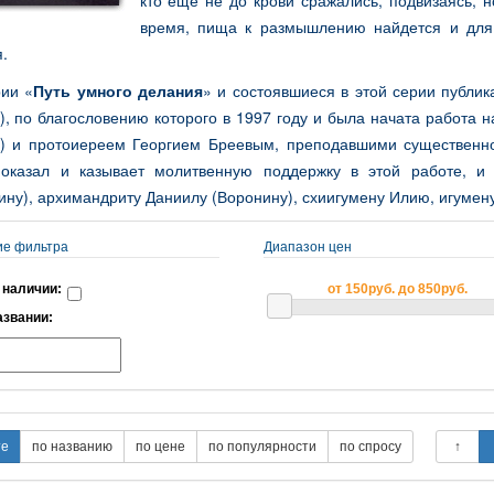
кто еще не до крови сражались, подвизаясь, н
время, пища к размышлению найдется и для 
.
рии «
Путь умного делания
» и состоявшиеся в этой серии публ
, по благословению которого в 1997 году и была начата работа 
) и протоиереем Георгием Бреевым, преподавшими существенн
 оказал и казывает молитвенную поддержку в этой работе, и
ину), архимандриту Даниилу (Воронину), схиигумену Илию, игумен
ие фильтра
Диапазон цен
 наличии:
от 150руб. до 850руб.
азвании: