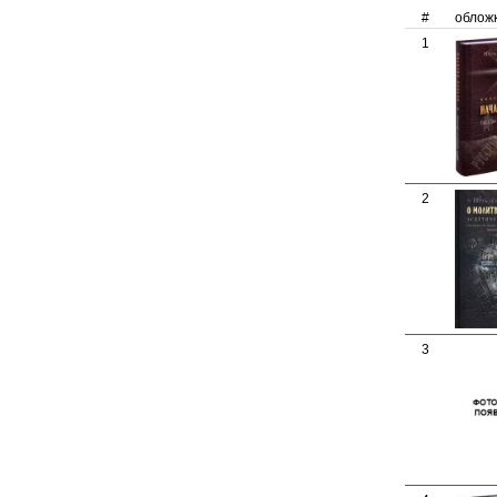
#
облож
1
2
3