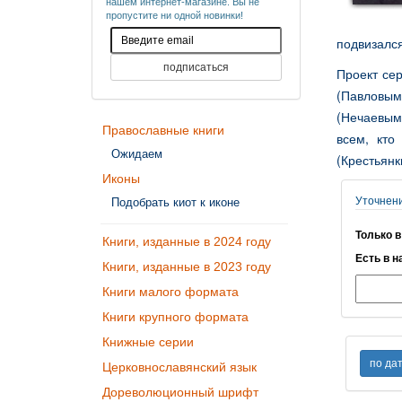
нашем интернет-магазине. Вы не
пропустите ни одной новинки!
подвизался
Проект се
(Павловым)
(Нечаевым
Православные книги
всем, кто
Ожидаем
(Крестьянк
Иконы
Уточнен
Подобрать киот к иконе
Только в
Книги, изданные в 2024 году
Есть в н
Книги, изданные в 2023 году
Книги малого формата
Книги крупного формата
Книжные серии
Церковнославянский язык
Дореволюционный шрифт