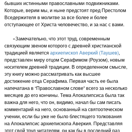
бывших истинными православными подвижниками.
Которые, верим мы, и ныне предстоят пред Престолом
Вседержителя в молитве за все более и более
отступающее от Христа человечество, и за нас с вами.
«Замечательно, что этот труд, современным
связующим звеном которого с древней христианской
традицией является
архиепископ Аверкий (Таушев)
,
представлен миру отцом Серафимом (Роузом), новым
носителем древней традиции. В определенном смысле,
эту книгу можно рассматривать как высшее
достижение отца Серафима. Первая часть ее была
напечатана в “Православном слове” всего за несколько
месяцев до его кончины. Тема Апокалипсиса была так
важна для него, что он, видимо, начал бы сам писать
комментарий на него, основанный на святоотеческом
учении, если бы уже не было блестящего толкования
на Апокалипсис архиепископа Аверкия. Представляя
этот свой труд читателям, он как бы в последний раз