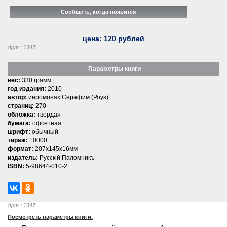
цена:
120
рублей
Арт.: 1347
Параметры книги
вес:
330 грамм
год издания:
2010
автор:
иеромонах Серафим (Роуз)
страниц:
270
обложка:
твердая
бумага:
офсетная
шрифт:
обычный
тираж:
10000
формат:
207x145x16мм
издатель:
Русскiй Паломникъ
ISBN:
5-98644-010-2
Арт.: 1347
Посмотреть параметры книги.