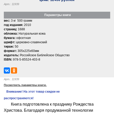
Арт.: 11939
Параметры книги
вес:
3 кг 500 грамм
год издания:
2010
страниц:
1688
обложка:
Натуральная кожа
бумага:
офсетная
шрифт:
церковно-славянский
тираж:
50
формат:
305x225x60мм
издатель:
Российское Библейское Общество
ISBN:
978-5-85524-403-8
Арт.: 11939
Посмотреть параметры книги.
Внимание! На этот товар скидки не
распространяются!
Книга подготовлена к празднику Рождества
Христова. Благодаря продуманной технологии