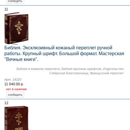
11
Библия. Эксклюзивный кожаный переплет ручной
работы. Крупный шрифт. Большой формат. Мастерская
"Вечные книги".
Библия в кожаном переплете
,
Библия крупным шрифтом
,
Издательство
Сибирская Благозвонница
,
Французский переплет
Арт. 14320
11 040.00 р.
нет в наличии
12