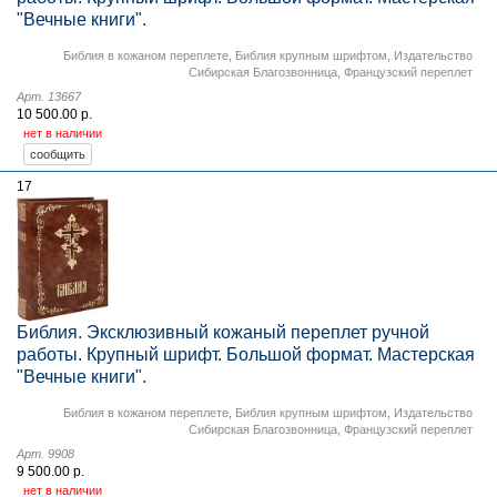
"Вечные книги".
Библия в кожаном переплете
,
Библия крупным шрифтом
,
Издательство
Сибирская Благозвонница
,
Французский переплет
Арт. 13667
10 500.00 р.
нет в наличии
17
Библия. Эксклюзивный кожаный переплет ручной
работы. Крупный шрифт. Большой формат. Мастерская
"Вечные книги".
Библия в кожаном переплете
,
Библия крупным шрифтом
,
Издательство
Сибирская Благозвонница
,
Французский переплет
Арт. 9908
9 500.00 р.
нет в наличии