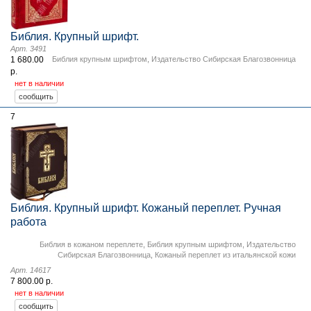
Библия. Крупный шрифт.
Арт. 3491
1 680.00
Библия крупным шрифтом
,
Издательство Сибирская Благозвонница
р.
нет в наличии
7
Библия. Крупный шрифт. Кожаный переплет. Ручная
работа
Библия в кожаном переплете
,
Библия крупным шрифтом
,
Издательство
Сибирская Благозвонница
,
Кожаный переплет из итальянской кожи
Арт. 14617
7 800.00 р.
нет в наличии