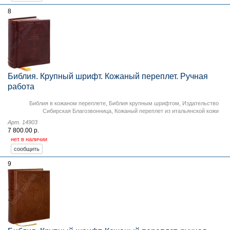
8
Библия. Крупный шрифт. Кожаный переплет. Ручная
работа
Библия в кожаном переплете
,
Библия крупным шрифтом
,
Издательство
Сибирская Благозвонница
,
Кожаный переплет из итальянской кожи
Арт. 14903
7 800.00 р.
нет в наличии
9