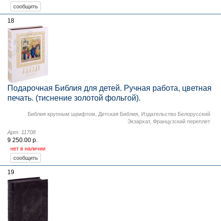
18
Подарочная Библия для детей. Ручная работа, цветная
печать. (тиснение золотой фольгой).
Библия крупным шрифтом
,
Детская Библия
,
Издательство Белорусский
Экзархат
,
Французский переплет
Арт. 11708
9 250.00 р.
нет в наличии
19