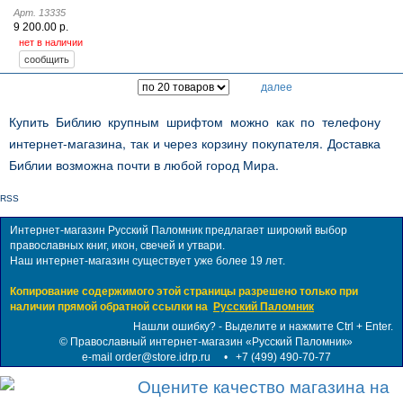
Арт. 13335
9 200.00 р.
нет в наличии
далее
Купить Библию крупным шрифтом можно как по телефону
интернет-магазина, так и через корзину покупателя. Доставка
Библии возможна почти в любой город Мира.
RSS
Интернет-магазин Русский Паломник предлагает широкий выбор
православных книг, икон, свечей и утвари.
Наш интернет-магазин существует уже более 19 лет.
Копирование содержимого этой страницы разрешено только при
наличии прямой обратной ссылки на
Русский Паломник
Нашли ошибку? - Выделите и нажмите Ctrl + Enter.
©
Православный интернет-магазин «Русский Паломник»
e-mail order@store.idrp.ru
•
+7 (499) 490-70-77