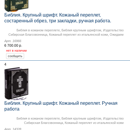
Библия. Крупный шрифт. Кожаный переплет,
состаренный обрез, три закладки, ручная работа.
Библия в кожаном переплете
,
Библия крупным шрифтом
,
Издательство
Сибирская Благозвонница
,
Кожаный переплет из итальянской кожи
,
Ожидаем
Арт. 16966
6 700.00 р.
нет в наличии
4
Библия. Крупный шрифт. Кожаный переплет. Ручная
работа
Библия в кожаном переплете
,
Библия крупным шрифтом
,
Издательство
Сибирская Благозвонница
,
Кожаный переплет из итальянской кожи
Арт. 14328