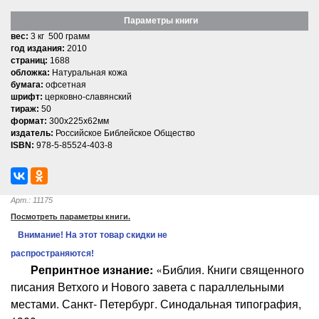
Параметры книги
вес:
3 кг 500 грамм
год издания:
2010
страниц:
1688
обложка:
Натуральная кожа
бумага:
офсетная
шрифт:
церковно-славянский
тираж:
50
формат:
300x225x62мм
издатель:
Российское Библейское Общество
ISBN:
978-5-85524-403-8
Арт.: 11175
Посмотреть параметры книги.
Внимание! На этот товар скидки не
распространяются!
Репринтное изнание:
«Библия. Книги священного
писания Ветхого и Нового завета с параллельными
местами. Санкт- Петербург. Синодальная типография,