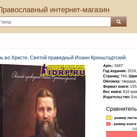
Православный интернет-магазин
ь во Христе. Святой праведный Иоанн Кронштадтский.
Арт.:
5687
Год издания:
2016
Страниц:
784,
Шри
Обложка:
твердая
Формат книги:
155
Вес книги:
810 гра
Издательство:
Бла
Сравнитель
- размер листа
- размер книги 
А4