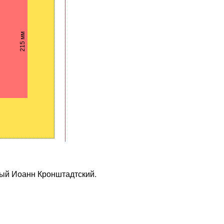
215 мм
ный Иоанн Кронштадтский.