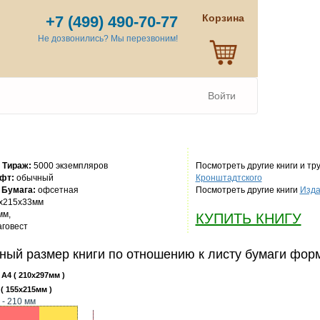
Корзина
+7 (499) 490-70-77
Не дозвонились? Мы перезвоним!
Войти
,
Тираж:
5000 экземпляров
Посмотреть другие книги и тр
фт:
обычный
Кронштадтского
,
Бумага:
офсетная
Посмотреть другие книги
Изда
x215x33мм
мм,
КУПИТЬ КНИГУ
говест
ный размер книги по отношению к листу бумаги фор
 А4 ( 210x297мм )
( 155x215мм )
 - 210 мм