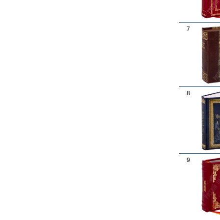
7
8
9