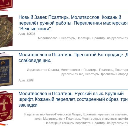
Новый Завет. Псалтирь. Молитвослов. Кожаный
переплёт ручной работы. Переплетная мастерская
"Вечные книги".
Арт. 10598
Молитвослов + Псалтирь
,
Псалтирь
,
Псалтирь на русском я
Молитвослов и Псалтирь Пресвятой Богородице. 
слабовидящих.
Издательство Оранта
,
Молитвослов + Псалтирь
,
Псалтирь
,
Псалтир
русском языке
,
Псалтирь Пресвятой Богоро
Арт. 2269
Молитвослов и Псалтирь. Русский язык. Крупный
шрифт. Кожаный переплет, состаренный обрез, три
закладки.
Издательство Киево-Печерской Лавры
,
Кожаный переплет из итальян
кожи
,
Молитвослов + Псалтирь
,
Молитвослов с крупным шриф
Псалтирь в кожаном переплете
,
Псалтирь на русском я