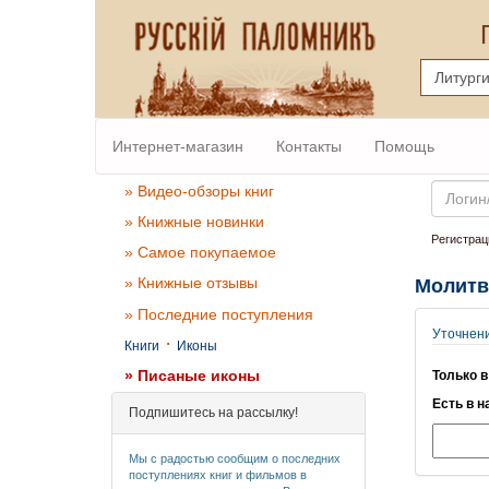
Интернет-магазин
Контакты
Помощь
Email
» Видео-обзоры книг
» Книжные новинки
Регистрац
» Самое покупаемое
» Книжные отзывы
Молитв
» Последние поступления
Уточнен
·
Книги
Иконы
» Писаные иконы
Только в
Есть в н
Подпишитесь на рассылку!
Мы с радостью сообщим о последних
поступлениях книг и фильмов в