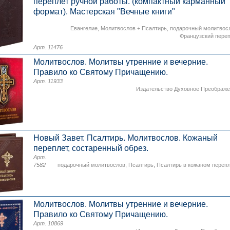
переплет ручной работы. (компактный карманный
формат). Мастерская "Вечные книги"
Евангелие
,
Молитвослов + Псалтирь
,
подарочный молитвос
Французский пере
Арт. 11476
Молитвослов. Молитвы утренние и вечерние.
Правило ко Святому Причащению.
Арт. 11933
Издательство Духовное Преображ
Новый Завет. Псалтирь. Молитвослов. Кожаный
переплет, состаренный обрез.
Арт.
7582
подарочный молитвослов
,
Псалтирь
,
Псалтирь в кожаном переп
Молитвослов. Молитвы утренние и вечерние.
Правило ко Святому Причащению.
Арт. 10869