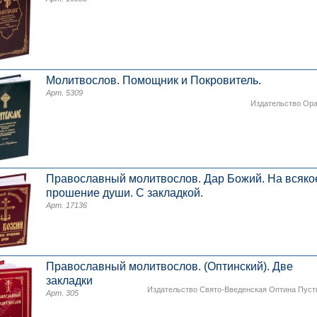
Молитвослов. Помощник и Покровитель.
Арт. 5309
Издательство Ор
Православный молитвослов. Дар Божий. На всяко
прошение души. С закладкой.
Арт. 17136
Православный молитвослов. (Оптинский). Две
закладки
Издательство Свято-Введенская Оптина Пус
Арт. 305