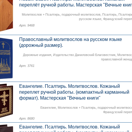
переплёт ручной работы. Мастерская "Вечные книг
Молитвослов + Псалтирь
,
подарочный молитвослов
,
Псалтирь
,
Псалтир
русском языке
,
Французский пере
Арт. 9468
Православный молитвослов на русском языке
(дорожный размер).
Дорожные издания
,
Издательство Даниловский Благовестник
,
Молитвос
православной женщ
Арт. 3761
Евангелие. Псалтирь. Молитвослов. Кожаный
переплет ручной работы. (компактный карманный
формат). Мастерская "Вечные книги"
Евангелие
,
Молитвослов + Псалтирь
,
подарочный молитвос
Французский пере
Арт. 8680
Евангелие. Псалтирь. Молитвослов. Кожаный