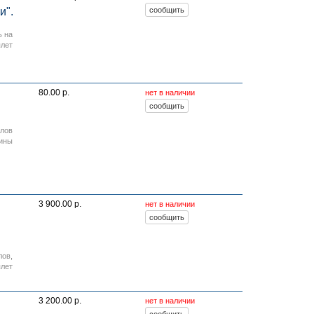
и".
ь на
плет
80.00 р.
нет в наличии
лов
ины
3 900.00 р.
нет в наличии
лов
,
плет
3 200.00 р.
нет в наличии