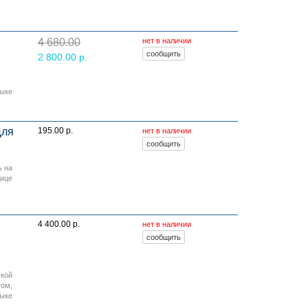
4 680.00
нет в наличии
2 800.00 р.
зыке
Для
195.00 р.
нет в наличии
ь на
дице
4 400.00 р.
нет в наличии
ской
том
,
зыке