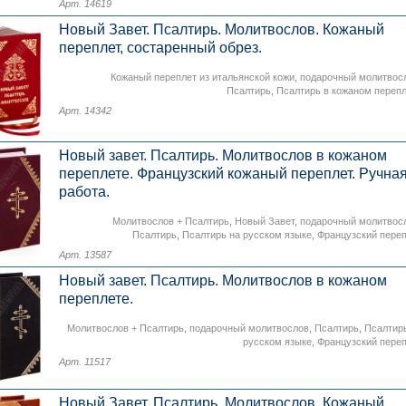
Арт. 14619
Новый Завет. Псалтирь. Молитвослов. Кожаный
переплет, состаренный обрез.
Кожаный переплет из итальянской кожи
,
подарочный молитвос
Псалтирь
,
Псалтирь в кожаном переп
Арт. 14342
Новый завет. Псалтирь. Молитвослов в кожаном
переплете. Французский кожаный переплет. Ручна
работа.
Молитвослов + Псалтирь
,
Новый Завет
,
подарочный молитвос
Псалтирь
,
Псалтирь на русском языке
,
Французский пере
Арт. 13587
Новый завет. Псалтирь. Молитвослов в кожаном
переплете.
Молитвослов + Псалтирь
,
подарочный молитвослов
,
Псалтирь
,
Псалтир
русском языке
,
Французский пере
Арт. 11517
Новый Завет. Псалтирь. Молитвослов. Кожаный