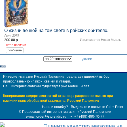
О жизни вечной на том свете в райских обителях.
Арт. 2079
200.00 р.
Издательство Новая Мысль
нет в наличии
далее
RSS
Интернет-магазин Русский Паломник предлагает широкий выбор
православных книг, икон, свечей и утвари.
Наш интернет-магазин существует уже более 19 лет.
Копирование содержимого этой страницы разрешено только при
наличии прямой обратной ссылки на
Русский Паломник
Нашли ошибку? - Выделите и нажмите Ctrl + Enter.
©
Православный интернет-магазин «Русский Паломник»
e-mail order@store.idrp.ru
•
+7 (499) 490-70-77