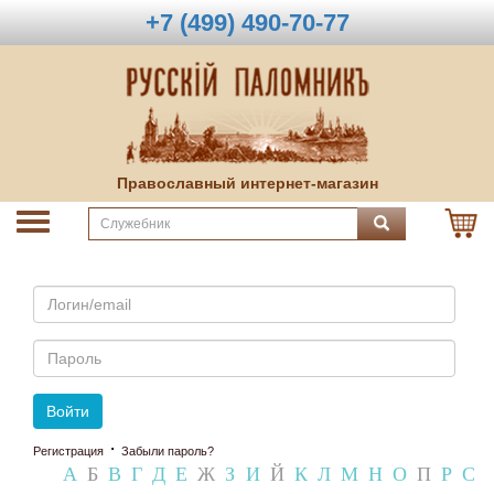
+7 (499) 490-70-77
Православный интернет-магазин
Email
Пароль
Войти
·
Регистрация
Забыли пароль?
А
Б
В
Г
Д
Е
Ж
З
И
Й
К
Л
М
Н
О
П
Р
С