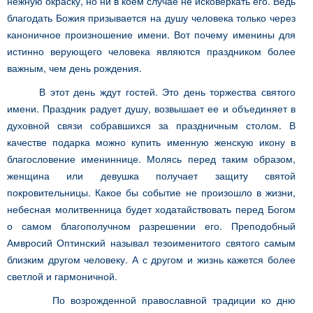
нежную окраску, но ни в коем случае не исковеркать его. Ведь
благодать Божия призывается на душу человека только через
каноничное произношение имени. Вот почему именины для
истинно верующего человека являются праздником более
важным, чем день рождения.
В этот день ждут гостей. Это день торжества святого
имени. Праздник радует душу, возвышает ее и объединяет в
духовной связи собравшихся за праздничным столом. В
качестве подарка можно купить именную женскую икону в
благословение имениннице. Молясь перед таким образом,
женщина или девушка получает защиту святой
покровительницы. Какое бы событие не произошло в жизни,
небесная молитвенница будет ходатайствовать перед Богом
о самом благополучном разрешении его. Преподобный
Амвросий Оптинский называл тезоименитого святого самым
близким другом человеку. А с другом и жизнь кажется более
светлой и гармоничной.
По возрожденной православной традиции ко дню