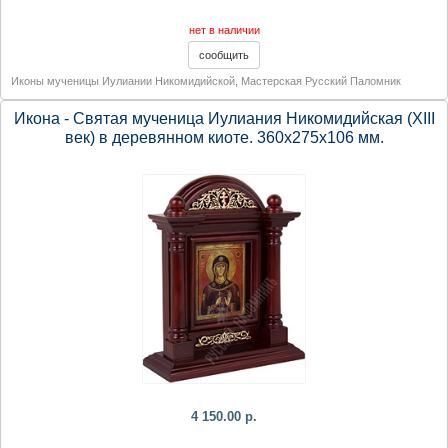
нет в наличии
Иконы мученицы Иулиании Никомидийской
,
Мастерская Русский Паломник
Икона - Святая мученица Иулиания Никомидийская (XIII
век) в деревянном киоте. 360х275х106 мм.
4 150.00 р.