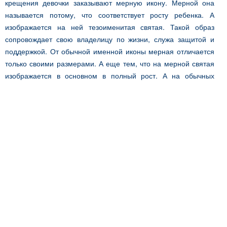
крещения девочки заказывают мерную икону. Мерной она
называется потому, что соответствует росту ребенка. А
изображается на ней тезоименитая святая. Такой образ
сопровождает свою владелицу по жизни, служа защитой и
поддержкой. От обычной именной иконы мерная отличается
только своими размерами. А еще тем, что на мерной святая
изображается в основном в полный рост. А на обычных
именных главное – святой лик. Именные женские иконы –
величайшая духовная ценность, о чем матери должны
напоминать девочкам.
В православии именем ребенок нарицается во время
крещения. Для этого существует специальный чин, при
котором священник произносит полное имя святой,
например, святая благоверная Анна Кашинская. Но если
девушка воспитана не в православной семье, как ей узнать,
какая святая является ее небесной покровительницей? Для
этого воспользуйтесь святцами. Найдите день своего
рождения. Тезоименитая святая, день памяти которой
ближайший после этой даты, и есть вашей покровительницей.