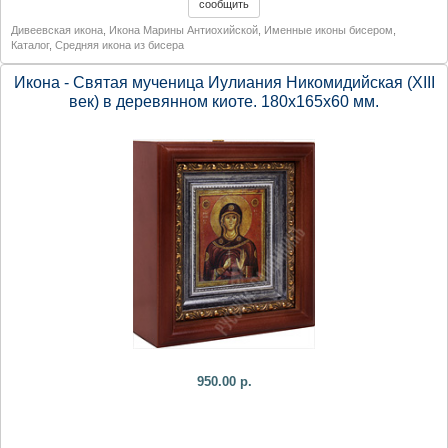
Дивеевская икона
,
Икона Марины Антиохийской
,
Именные иконы бисером
,
Каталог
,
Средняя икона из бисера
Икона - Святая мученица Иулиания Никомидийская (XIII
век) в деревянном киоте. 180х165х60 мм.
950.00 р.