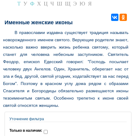
Т
У
Ф
Х
Ц
Ч
Ш
Щ
Э
Ю
Я
Именные женские иконы
В православии издавна существует традиция называть
новорожденного именем святого. Верующие родители знают,
насколько важно вверить жизнь ребенка святому, который
станет для человека небесным заступником. Святитель
Феодор, епископ Едесский говорил: "Господь посылает
человеку двух Ангелов. Один, Хранитель, оберегает нас от
зла и бед, другой, святой угодник, ходатайствует за нас перед
Богом". Поэтому в красном углу дома рядом с образами
Спасителя и Богородицы обязательно размещаются иконы
тезоименитым святым. Особенно трепетно к иконе своей
святой относятся женщины.
Уточнение фильтра
Только в наличии: