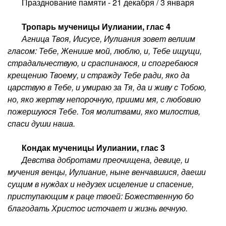
Празднование памяти - 21 декабря / 3 января
Тропарь мученицы Иулиании, глас 4
Агница Твоя, Иисусе, Иулиания зовет велиим
гласом: Тебе, Женише мой, люблю, и, Тебе ищущи,
страдальчествую, и сраспинаюся, и спогребаюся
крещению Твоему, и стражду Тебе ради, яко да
царствую в Тебе, и умираю за Тя, да и живу с Тобою,
но, яко жертву непорочную, приими мя, с любовию
пожершуюся Тебе. Тоя молитвами, яко милостив,
спаси души наша.
Кондак мученицы Иулиании, глас 3
Девства добротами преочищена, девице, и
мучения венцы, Иулиание, ныне венчавшися, даеши
сущим в нуждах и недузех исцеление и спасение,
приступающим к раце твоей: Божественную бо
благодать Христос источает и жизнь вечную.