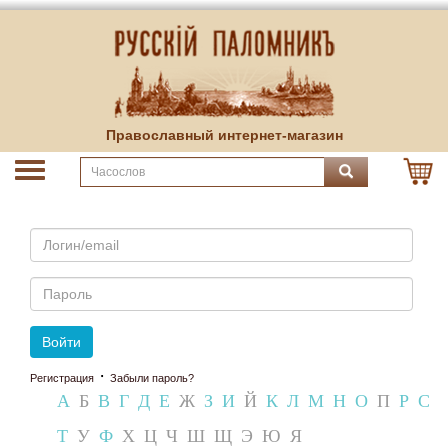
Православный интернет-магазин
Email
Пароль
Войти
·
Регистрация
Забыли пароль?
А
Б
В
Г
Д
Е
Ж
З
И
Й
К
Л
М
Н
О
П
Р
С
Т
У
Ф
Х
Ц
Ч
Ш
Щ
Э
Ю
Я