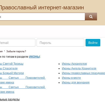
Православный интернет-магазин
Пароль
Войти
·
ия
Забыли пароль?
н по типам в разделе
ИКОНЫ
:
ы Святой Троицы
Иконы Архангелов
ы Спасителя
Иконы Ангела-Хранителя
ы Божьей Матери
Иконы православных праздник
ны Святых Покровителей.
Иконы в киоте
кие имена
Иконы для венчания
ны Святых Покровителей.
кие имена
льные разделы