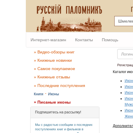
Интернет-магазин
Контакты
Помощь
Email
» Видео-обзоры книг
» Книжные новинки
Регистрац
» Самое покупаемое
Каталог ико
» Книжные отзывы
Икон
» Последние поступления
Икон
·
Икон
Книги
Иконы
Ико
» Писаные иконы
Мужс
Ико
Подпишитесь на рассылку!
Женс
Мы с радостью сообщим о последних
Дополните
поступлениях книг и фильмов в