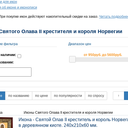
и для икон
и об иконе и иконописи
ри покупке икон действуют накопительный скидки на заказ.
Читать подробне
вятого Олава II крестителя и короля Норвегии
ие фильтра
Диапазон цен
 наличии:
от 950руб. до 5600руб.
азвании:
ка
Иконы Святого Олава II крестителя и короля Норвегии
Икона - Святой Олав II креститель и король Норвег
в деревянном киоте. 240х210х60 мм.