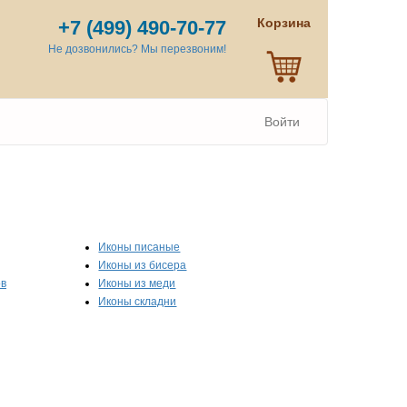
Корзина
+7 (499) 490-70-77
Не дозвонились? Мы перезвоним!
Войти
Иконы писаные
Иконы из бисера
ов
Иконы из меди
Иконы складни