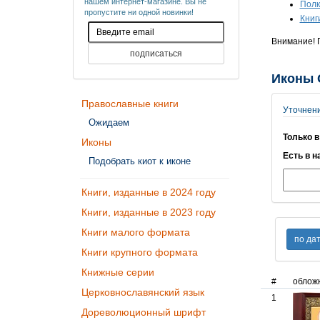
нашем интернет-магазине. Вы не
Полк
пропустите ни одной новинки!
Книг
Внимание! П
Иконы С
Православные книги
Уточнен
Ожидаем
Только в
Иконы
Есть в н
Подобрать киот к иконе
Книги, изданные в 2024 году
Книги, изданные в 2023 году
Книги малого формата
Книги крупного формата
Книжные серии
#
облож
Церковнославянский язык
1
Дореволюционный шрифт