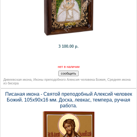
3 100.00 р.
нет в наличии
Дивеевская икона
,
Иконы преподобного Алексия человека Божия
,
Средняя икона
из бисера
Писаная икона - Святой преподобный Алексий человек
Божий. 105х90х16 мм. Доска, левкас, темпера, ручная
работа.