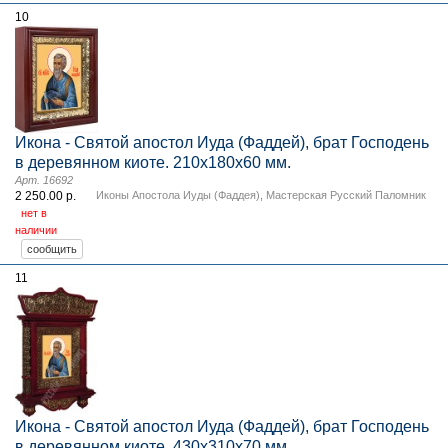
10
Икона - Святой апостол Иуда (Фаддей), брат Господень
в деревянном киоте. 210х180х60 мм.
Арт. 16692
2 250.00 р.
Иконы Апостола Иуды (Фаддея)
,
Мастерская Русский Паломник
нет в
наличии
11
Икона - Святой апостол Иуда (Фаддей), брат Господень
в деревянном киоте. 430х310х70 мм.