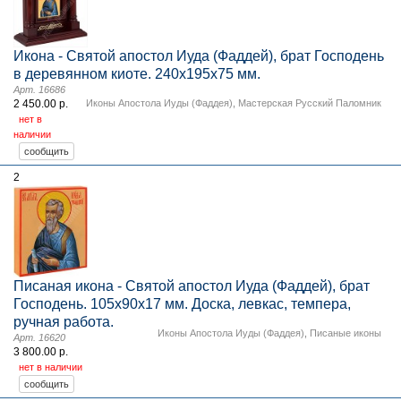
Икона - Святой апостол Иуда (Фаддей), брат Господень
в деревянном киоте. 240х195х75 мм.
Арт. 16686
2 450.00 р.
Иконы Апостола Иуды (Фаддея)
,
Мастерская Русский Паломник
нет в
наличии
2
Писаная икона - Святой апостол Иуда (Фаддей), брат
Господень. 105х90х17 мм. Доска, левкас, темпера,
ручная работа.
Иконы Апостола Иуды (Фаддея)
,
Писаные иконы
Арт. 16620
3 800.00 р.
нет в наличии