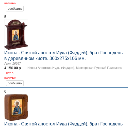
наличии
5
Икона - Святой апостол Иуда (Фаддей), брат Господень
в деревянном киоте. 360х275х106 мм.
Арт. 16687
4 150.00 р.
Иконы Апостола Иуды (Фаддея)
,
Мастерская Русский Паломник
нет в
наличии
6
Икона - Святой апостол Иуда (Фаддей), брат Господень