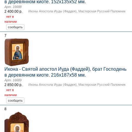
в деревянном киоте. 152х135х52 мм.
Арт. 16688
2 400.00 р.
Иконы Апостола Иуды (Фаддея)
,
Мастерская Русский Паломник
нет в
наличии
7
Икона - Святой апостол Иуда (Фаддей), брат Господень
в деревянном киоте. 216х187х58 мм.
Арт. 16689
2 850.00 р.
Иконы Апостола Иуды (Фаддея)
,
Мастерская Русский Паломник
нет в
наличии
8