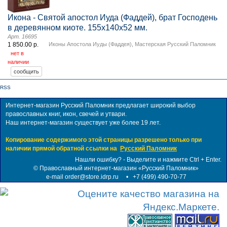
Икона - Святой апостол Иуда (Фаддей), брат Господень
в деревянном киоте. 155х140х52 мм.
Арт. 16695
1 850.00 р.
Иконы Апостола Иуды (Фаддея)
,
Мастерская Русский Паломник
нет в
наличии
RSS
Интернет-магазин Русский Паломник предлагает широкий выбор
православных книг, икон, свечей и утвари.
Наш интернет-магазин существует уже более 19 лет.
Копирование содержимого этой страницы разрешено только при
наличии прямой обратной ссылки на
Русский Паломник
Нашли ошибку? - Выделите и нажмите Ctrl + Enter.
©
Православный интернет-магазин «Русский Паломник»
e-mail order@store.idrp.ru
•
+7 (499) 490-70-77