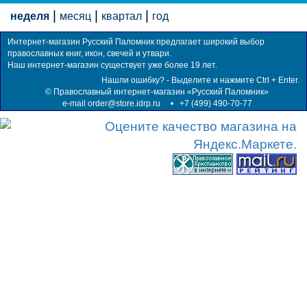
|
|
|
неделя
месяц
квартал
год
Интернет-магазин Русский Паломник предлагает широкий выбор
православных книг, икон, свечей и утвари.
Наш интернет-магазин существует уже более 19 лет.
Нашли ошибку? - Выделите и нажмите Ctrl + Enter.
©
Православный интернет-магазин «Русский Паломник»
e-mail order@store.idrp.ru
•
+7 (499) 490-70-77