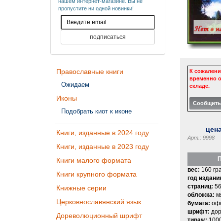
нашем интернет-магазине. Вы не
пропустите ни одной новинки!
Православные книги
К сожалени
временно о
Ожидаем
складе.
Иконы
Подобрать киот к иконе
цен
Книги, изданные в 2024 году
Арт.: 9998
Книги, изданные в 2023 году
П
Книги малого формата
вес:
160 гр
Книги крупного формата
год издани
страниц:
5
Книжные серии
обложка:
м
Церковнославянский язык
бумага:
офс
шрифт:
дор
Дореволюционный шрифт
тираж:
100