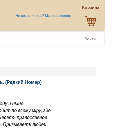
Корзина
Не дозвонились? Мы перезвоним!
Войти
. (Редкий Номер)
оду и ныне
дит по всему мiру, где
 Несетъ православное
е. Призываетъ людей