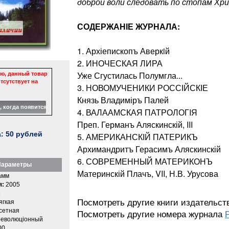
доброй воли следовать по стопам Хри
СОДЕРЖАНІЕ ЖУРНАЛА:
1. Архіепископъ Аверкiй
2. ИНОЧЕСКАЯ ЛИРА
Уже Сгустилась Полумгла...
ю, данный товар
тсутствует на
3. НОВОМУЧЕНИКИ РОССІЙСКІЕ
Князь Владиміръ Палей
4. ВАЛААМСКАЯ ПАТРОЛОГIЯ
Преп. Германъ Аляскинскій, III
а:
50
рублей
5. АМЕРИКАНСКІЙ ПАТЕРИКЪ
Архимандритъ Герасимъ Аляскинскій
6. СОВРЕМЕННЫЙ МАТЕРИКОНЪ
араметры
Материнскій Плачъ, VII, Н.В. Урусова
амм
я:
2005
6
Посмотреть другие книги издательс
ягкая
етная
Посмотреть другие номера журнала
еволюцiонный
00