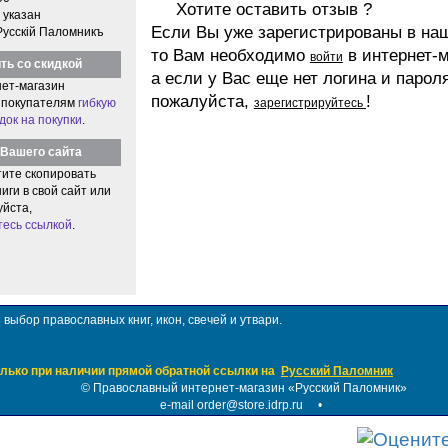
Хотите оставить отзыв ?
 указан
Если Вы уже зарегистрированы в на
Русскiй Паломникъ
то Вам необходимо
в интернет-м
войти
ть со скидкой
а если у Вас еще нет логина и парол
ет-магазин
пожалуйста,
!
 покупателям
гибкую
зарегистрируйтесь
док на покупки
.
Вашего сайта
тите скопировать
иги в свой сайт или
уйста,
тесь ссылкой
.
ыбор православных книг, икон, свечей и утвари.
лько при наличии прямой обратной ссылки на
Русский Паломник
©
Православный интернет-магазин «Русский Паломник»
e-mail order@store.idrp.ru
•