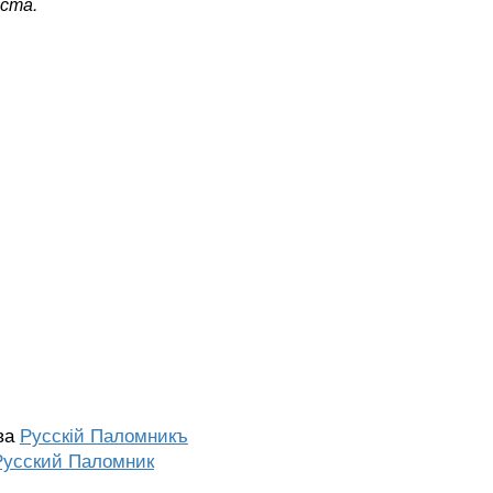
ста.
тва
Русскiй Паломникъ
Русский Паломник