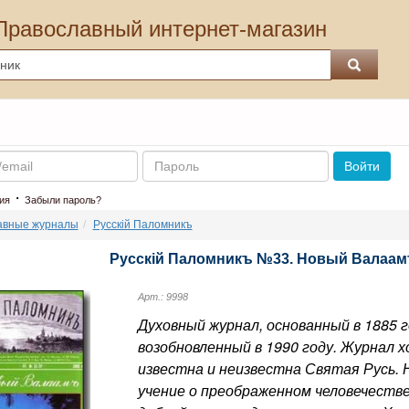
Православный интернет-магазин
Пароль
Войти
·
ия
Забыли пароль?
авные журналы
Русскiй Паломникъ
Русскiй Паломникъ №33. Новый Валаамъ
Арт.: 9998
Духовный журнал, основанный в 1885 г
возобновленный в 1990 году. Журнал хо
известна и неизвестна Святая Русь.
учение о преображенном человечеств