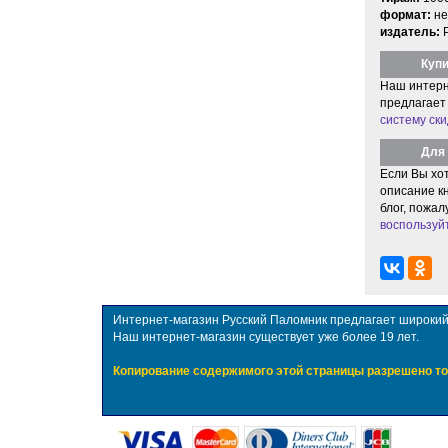
формат:
не
издатель:
Купи
Наш интерн
предлагает
систему ски
Для 
Если Вы хо
описание кн
блог, пожал
воспользуй
Интернет-магазин Русский Паломник предлагает широкий в
Наш интернет-магазин существует уже более 19 лет.
Копирование содержимого этой страницы разрешено то